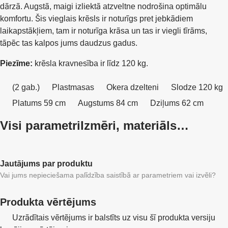
dārzā. Augstā, maigi izliektā atzveltne nodrošina optimālu
komfortu. Šis vieglais krēsls ir noturīgs pret jebkādiem
laikapstākļiem, tam ir noturīga krāsa un tas ir viegli tīrāms,
tāpēc tas kalpos jums daudzus gadus.
Piezīme:
krēsla kravnesība ir līdz 120 kg.
(2 gab.)
Plastmasas
Okera dzelteni
Slodze 120 kg
Platums 59 cm
Augstums 84 cm
Dziļums 62 cm
Visi parametri
Izmēri, materiāls…
Jautājums par produktu
Vai jums nepieciešama palīdzība saistībā ar parametriem vai izvēli?
Produkta vērtējums
Uzrādītais vērtējums ir balstīts uz visu šī produkta versiju