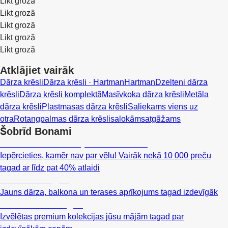
Likt grozā
Likt grozā
Likt grozā
Likt grozā
Likt grozā
Atklājiet vairāk
Dārza krēsli
Dārza krēsli · Hartman
Hartman
Dzelteni dārza
krēsli
Dārza krēsli komplektā
Masīvkoka dārza krēsli
Metāla
dārza krēsli
Plastmasas dārza krēsli
Saliekams viens uz
otra
Rotangpalmas dārza krēsli
salokāms
atgāžams
Šobrīd Bonami
Summer Sale: līdz pat 40% atlaide
Iepērcieties, kamēr nav par vēlu! Vairāk nekā 10 000 preču
tagad ar līdz pat 40% atlaidi
Dārzs izdevīgāk
Jauns dārza, balkona un terases aprīkojums tagad izdevīgāk
Premium izdevīgāk
Izvēlētas premium kolekcijas jūsu mājām tagad par