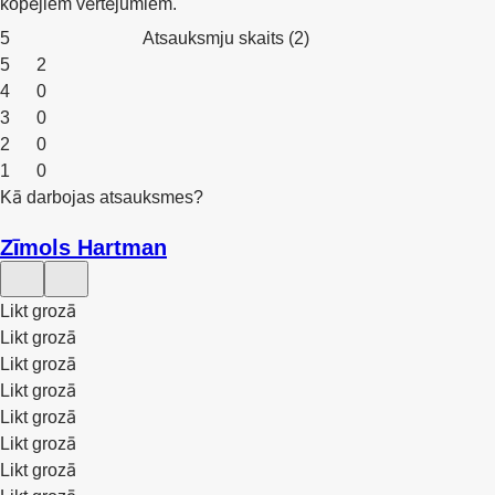
kopējiem vērtējumiem.
5
Atsauksmju skaits
(
2
)
5
2
4
0
3
0
2
0
1
0
Kā darbojas atsauksmes?
Zīmols Hartman
Likt grozā
Likt grozā
Likt grozā
Likt grozā
Likt grozā
Likt grozā
Likt grozā