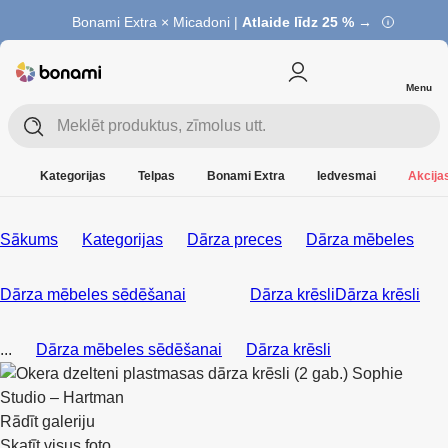
Bonami Extra × Micadoni |
Atlaide līdz 25 % →
Menu
Kategorijas
Telpas
Bonami Extra
Iedvesmai
Akcijas
Sākums
Kategorijas
Dārza preces
Dārza mēbeles
Dārza mēbeles sēdēšanai
Dārza krēsli
Dārza krēsli
...
Dārza mēbeles sēdēšanai
Dārza krēsli
Rādīt galeriju
Skatīt visus foto