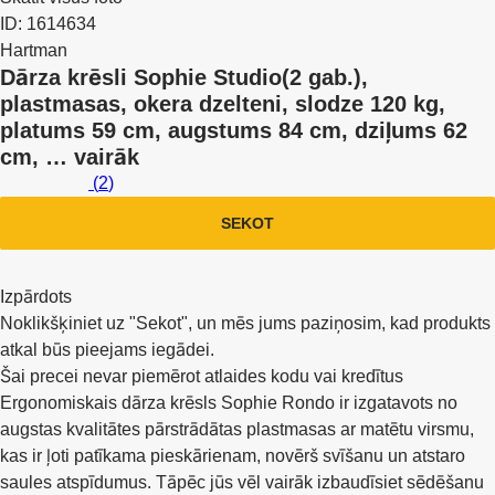
ID: 1614634
Hartman
Dārza krēsli Sophie Studio
(2 gab.),
plastmasas, okera dzelteni, slodze 120 kg,
platums 59 cm, augstums 84 cm, dziļums 62
cm
, …
vairāk
(
2
)
SEKOT
Izpārdots
Noklikšķiniet uz "Sekot", un mēs jums paziņosim, kad produkts
atkal būs pieejams iegādei.
Šai precei nevar piemērot atlaides kodu vai kredītus
Ergonomiskais dārza krēsls Sophie Rondo ir izgatavots no
augstas kvalitātes pārstrādātas plastmasas ar matētu virsmu,
kas ir ļoti patīkama pieskārienam, novērš svīšanu un atstaro
saules atspīdumus. Tāpēc jūs vēl vairāk izbaudīsiet sēdēšanu