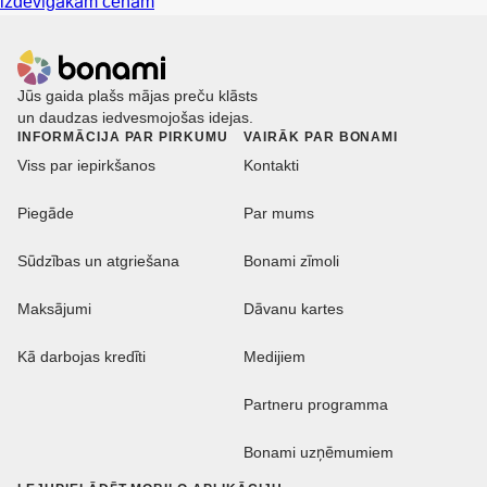
izdevīgākām cenām
Jūs gaida plašs mājas preču klāsts
un daudzas iedvesmojošas idejas.
INFORMĀCIJA PAR PIRKUMU
VAIRĀK PAR BONAMI
Viss par iepirkšanos
Kontakti
Piegāde
Par mums
Sūdzības un atgriešana
Bonami zīmoli
Maksājumi
Dāvanu kartes
Kā darbojas kredīti
Medijiem
Partneru programma
Bonami uzņēmumiem