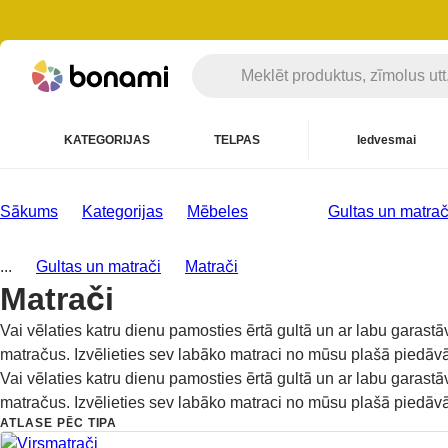
KATEGORIJAS
TELPAS
Iedvesmai
Sākums
Kategorijas
Mēbeles
Gultas un matrač
...
Gultas un matrači
Matrači
Matrači
Vai vēlaties katru dienu pamosties ērtā gultā un ar labu garastā
matračus. Izvēlieties sev labāko matraci no mūsu plašā piedāvā
Vai vēlaties katru dienu pamosties ērtā gultā un ar labu garastā
matračus. Izvēlieties sev labāko matraci no mūsu plašā piedāvā
ATLASE PĒC TIPA