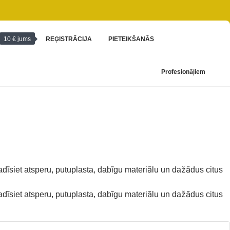
10 € jums
REĢISTRĀCIJA
PIETEIKŠANĀS
Profesionāļiem
adīsiet atsperu, putuplasta, dabīgu materiālu un dažādus citus
adīsiet atsperu, putuplasta, dabīgu materiālu un dažādus citus