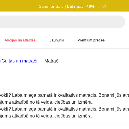
Summer Sale |
Līdz pat –40% →
Akcijas un atlaides
Jaunumi
Premium preces
i
Gultas un matrači
Matrači
vokli? Laba miega pamatā ir kvalitatīvs matracis. Bonami jūs atr
juma atkarībā no tā veida, cietības un izmēra.
vokli? Laba miega pamatā ir kvalitatīvs matracis. Bonami jūs atr
juma atkarībā no tā veida, cietības un izmēra.