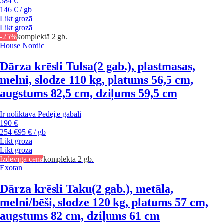
584 €
146 € / gb
Likt grozā
Likt grozā
-25%
komplektā 2 gb.
House Nordic
Dārza krēsli Tulsa
(2 gab.), plastmasas,
melni, slodze 110 kg, platums 56,5 cm,
augstums 82,5 cm, dziļums 59,5 cm
Ir noliktavā
Pēdējie gabali
190 €
254 €
95 € / gb
Likt grozā
Likt grozā
Izdevīga cena
komplektā 2 gb.
Exotan
Dārza krēsli Taku
(2 gab.), metāla,
melni/bēši, slodze 120 kg, platums 57 cm,
augstums 82 cm, dziļums 61 cm