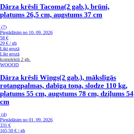
Dārza krēsli Tacoma
(2 gab.), brūni,
platums 26,5 cm, augstums 37 cm
(
7
)
Piegādāsim no 10. 09. 2026
58 €
29 € / gb
Likt grozā
Likt grozā
komplektā 2 gb.
WOOOD
Dārza krēsli Wings
(2 gab.), mākslīgās
rotangpalmas, dabīga toņa, slodze 110 kg,
platums 55 cm, augstums 78 cm, dziļums 54
cm
(
4
)
Piegādāsim no 01. 09. 2026
331 €
165,50 € / gb