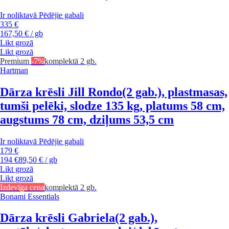
Ir noliktavā
Pēdējie gabali
335 €
167,50 € / gb
Likt grozā
Likt grozā
Premium
-7%
komplektā 2 gb.
Hartman
Dārza krēsli Jill Rondo
(2 gab.), plastmasas,
tumši pelēki, slodze 135 kg, platums 58 cm,
augstums 78 cm, dziļums 53,5 cm
Ir noliktavā
Pēdējie gabali
179 €
194 €
89,50 € / gb
Likt grozā
Likt grozā
Izdevīga cena
komplektā 2 gb.
Bonami Essentials
Dārza krēsli Gabriela
(2 gab.),