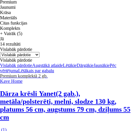
Premium
Jaunumi
Krāsa
Materiāls
Citas funkcijas
Komplekts
+ Vairāk (5)
Jā
14 rezultāti
Vislabāk pārdotie
Vislabāk pārdotie
Vislabāk pārdotie
Augstākā atlaide
Lētākie
Dārgākie
Jaunākie
Pēc
vērtējuma
Lētākais par gabalu
Premium
komplektā 2 gb.
Kave Home
Dārza krēsli Yanet
(2 gab.),
metāla/polsterēti, melni, slodze 130 kg,
platums 56 cm, augstums 79 cm, dziļums 55
cm
(
1
)