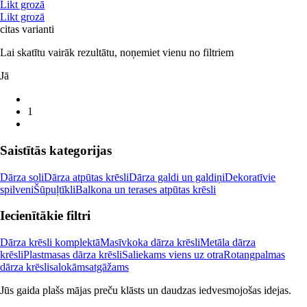
Likt grozā
Likt grozā
citas varianti
Lai skatītu vairāk rezultātu, noņemiet vienu no filtriem
Jā
1
Saistītās kategorijas
Dārza soli
Dārza atpūtas krēsli
Dārza galdi un galdiņi
Dekoratīvie
spilveni
Šūpuļtīkli
Balkona un terases atpūtas krēsli
Iecienītākie filtri
Dārza krēsli komplektā
Masīvkoka dārza krēsli
Metāla dārza
krēsli
Plastmasas dārza krēsli
Saliekams viens uz otra
Rotangpalmas
dārza krēsli
salokāms
atgāžams
Jūs gaida plašs mājas preču klāsts un daudzas iedvesmojošas idejas.