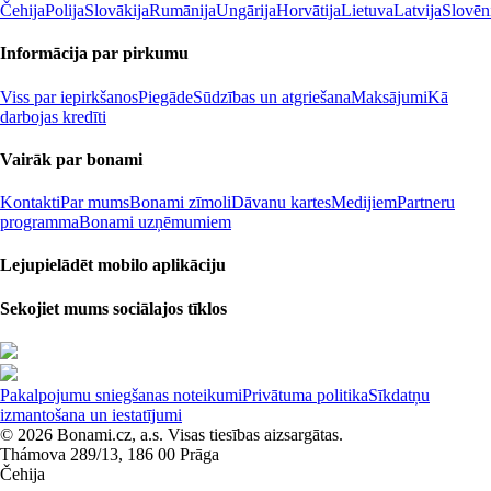
Čehija
Polija
Slovākija
Rumānija
Ungārija
Horvātija
Lietuva
Latvija
Slovēn
Informācija par pirkumu
Viss par iepirkšanos
Piegāde
Sūdzības un atgriešana
Maksājumi
Kā
darbojas kredīti
Vairāk par bonami
Kontakti
Par mums
Bonami zīmoli
Dāvanu kartes
Medijiem
Partneru
programma
Bonami uzņēmumiem
Lejupielādēt mobilo aplikāciju
Sekojiet mums sociālajos tīklos
Pakalpojumu sniegšanas noteikumi
Privātuma politika
Sīkdatņu
izmantošana un iestatījumi
© 2026 Bonami.cz, a.s. Visas tiesības aizsargātas.
Thámova 289/13, 186 00 Prāga
Čehija