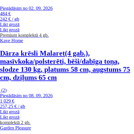
Piegādāsim no 02. 09. 2026
484 €
242 € / gb
Likt grozā
Likt grozā
Premium
komplektā 4 gb.
Kave Home
Dārza krēsli Malaret
(4 gab.),
masīvkoka/polsterēti, bēši/dabīga toņa,
slodze 130 kg, platums 58 cm, augstums 75
cm, dziļums 65 cm
(
2
)
Piegādāsim no 08. 09. 2026
1 029 €
257,25 € / gb
Likt grozā
Likt grozā
komplektā 2 gb.
Garden Pleasure