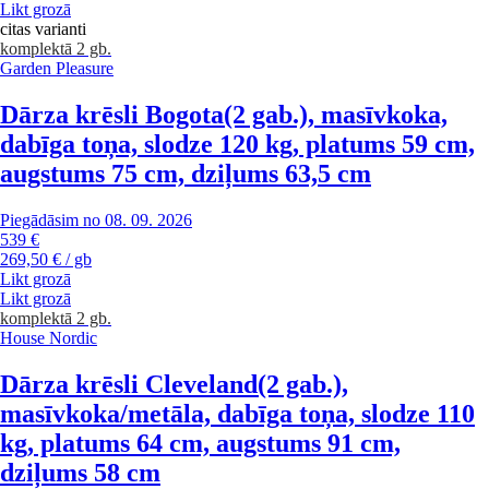
Likt grozā
citas varianti
komplektā 2 gb.
Garden Pleasure
Dārza krēsli Bogota
(2 gab.), masīvkoka,
dabīga toņa, slodze 120 kg, platums 59 cm,
augstums 75 cm, dziļums 63,5 cm
Piegādāsim no 08. 09. 2026
539 €
269,50 € / gb
Likt grozā
Likt grozā
komplektā 2 gb.
House Nordic
Dārza krēsli Cleveland
(2 gab.),
masīvkoka/metāla, dabīga toņa, slodze 110
kg, platums 64 cm, augstums 91 cm,
dziļums 58 cm