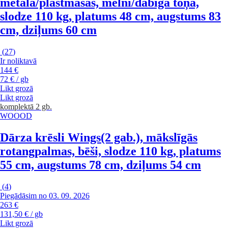
metāla/plastmasas, melni/dabīga toņa,
slodze 110 kg, platums 48 cm, augstums 83
cm, dziļums 60 cm
(
27
)
Ir noliktavā
144 €
72 € / gb
Likt grozā
Likt grozā
komplektā 2 gb.
WOOOD
Dārza krēsli Wings
(2 gab.), mākslīgās
rotangpalmas, bēši, slodze 110 kg, platums
55 cm, augstums 78 cm, dziļums 54 cm
(
4
)
Piegādāsim no 03. 09. 2026
263 €
131,50 € / gb
Likt grozā