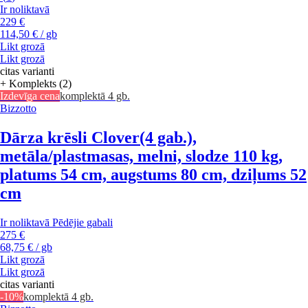
Ir noliktavā
229 €
114,50 € / gb
Likt grozā
Likt grozā
citas varianti
+ Komplekts (2)
Izdevīga cena
komplektā 4 gb.
Bizzotto
Dārza krēsli Clover
(4 gab.),
metāla/plastmasas, melni, slodze 110 kg,
platums 54 cm, augstums 80 cm, dziļums 52
cm
Ir noliktavā
Pēdējie gabali
275 €
68,75 € / gb
Likt grozā
Likt grozā
citas varianti
-10%
komplektā 4 gb.