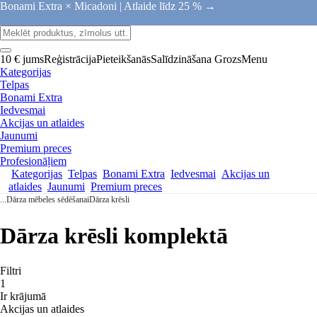
Bonami Extra × Micadoni |
Atlaide līdz 25 % →
10 € jums
Reģistrācija
Pieteikšanās
Salīdzināšana
Grozs
Menu
Kategorijas
Telpas
Bonami Extra
Iedvesmai
Akcijas un atlaides
Jaunumi
Premium preces
Profesionāļiem
Kategorijas
Telpas
Bonami Extra
Iedvesmai
Akcijas un
atlaides
Jaunumi
Premium preces
...
Dārza mēbeles sēdēšanai
Dārza krēsli
Dārza krēsli komplektā
Filtri
1
Ir krājumā
Akcijas un atlaides