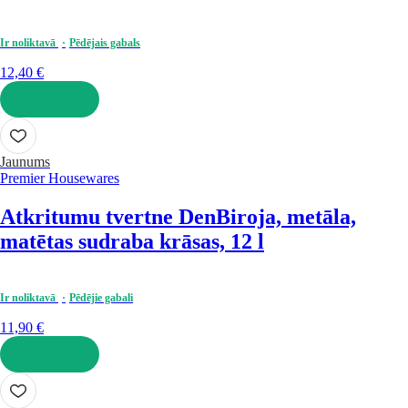
Ir noliktavā
Pēdējais gabals
12,40 €
LIKT GROZĀ
Jaunums
Premier Housewares
Atkritumu tvertne Den
Biroja, metāla,
matētas sudraba krāsas, 12 l
Ir noliktavā
Pēdējie gabali
11,90 €
LIKT GROZĀ