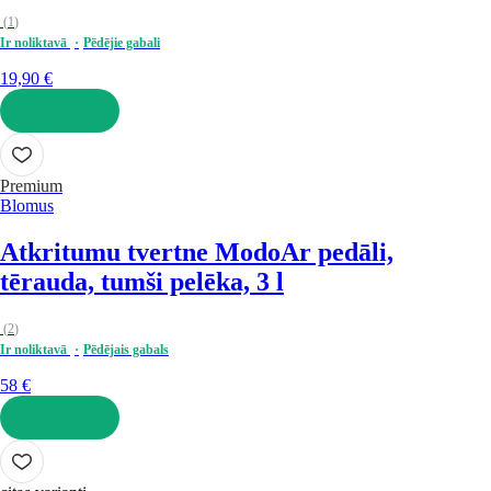
(
1
)
Ir noliktavā
Pēdējie gabali
19,90 €
LIKT GROZĀ
Premium
Blomus
Atkritumu tvertne Modo
Ar pedāli,
tērauda, tumši pelēka, 3 l
(
2
)
Ir noliktavā
Pēdējais gabals
58 €
LIKT GROZĀ