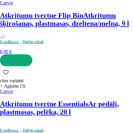
Curver
Atkritumu tvertne Flip Bin
Atkritumu
šķirošanas, plastmasas, dzeltena/melna, 9 l
(
1
)
Ir noliktavā
Pēdējie gabali
8,90 €
LIKT GROZĀ
citas varianti
+ Apjoms (3)
Curver
Atkritumu tvertne Essentials
Ar pedāli,
plastmasas, pelēka, 20 l
Ir noliktavā
Pēdējie gabali