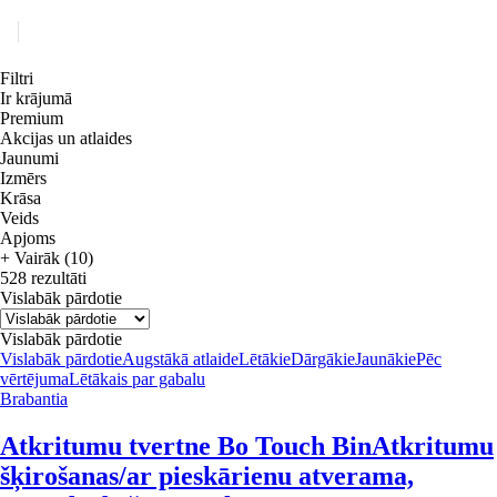
Filtri
Ir krājumā
Premium
Akcijas un atlaides
Jaunumi
Izmērs
Krāsa
Veids
Apjoms
+ Vairāk (10)
528 rezultāti
Vislabāk pārdotie
Vislabāk pārdotie
Vislabāk pārdotie
Augstākā atlaide
Lētākie
Dārgākie
Jaunākie
Pēc
vērtējuma
Lētākais par gabalu
Brabantia
Atkritumu tvertne Bo Touch Bin
Atkritumu
šķirošanas/ar pieskārienu atverama,