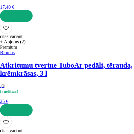
17,40 €
LIKT GROZĀ
citas varianti
+ Apjoms (2)
Premium
Blomus
Atkritumu tvertne Tubo
Ar pedāli, tērauda,
krēmkrāsas, 3 l
(
3
)
Ir noliktavā
25 €
LIKT GROZĀ
citas varianti