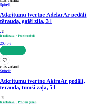
citas varianti
Spirella
Atkritumu tvertne Adelar
Ar pedāli,
tērauda, gaiši zila, 3 l
(
1
)
Ir noliktavā
Pēdējie gabali
20,40 €
LIKT GROZĀ
citas varianti
Spirella
Atkritumu tvertne Akira
Ar pedāli,
tērauda, tumši zaļa, 5 l
(
1
)
Ir noliktavā
Pēdējais gabals