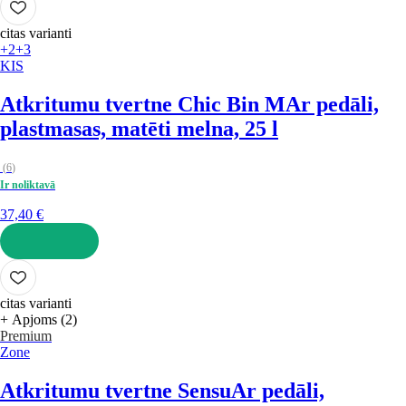
citas varianti
+2
+3
KIS
Atkritumu tvertne Chic Bin M
Ar pedāli,
plastmasas, matēti melna, 25 l
(
6
)
Ir noliktavā
37,40 €
LIKT GROZĀ
citas varianti
+ Apjoms (2)
Premium
Zone
Atkritumu tvertne Sensu
Ar pedāli,