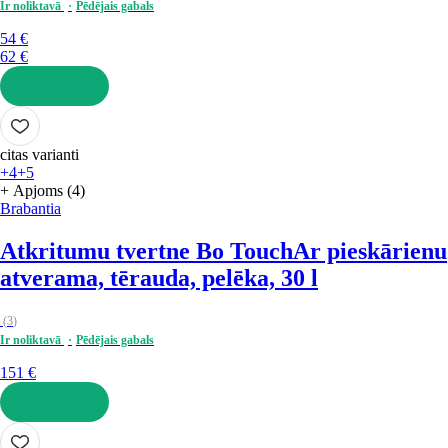
Ir noliktavā
Pēdējais gabals
54 €
62 €
LIKT GROZĀ
citas varianti
+4
+5
+ Apjoms (4)
Brabantia
Atkritumu tvertne Bo Touch
Ar pieskārienu
atverama, tērauda, pelēka, 30 l
(
3
)
Ir noliktavā
Pēdējais gabals
151 €
LIKT GROZĀ