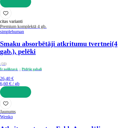
LIKT GROZĀ
citas varianti
Premium
komplektā 4 gb.
simplehuman
Smaku absorbētāji atkritumu tvertnei
(4
gab.), pelēki
(
16
)
Ir noliktavā
Pēdējie gabali
26,40 €
6,60 € / gb
LIKT GROZĀ
Jaunums
Wenko