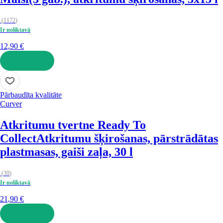
(
1172
)
Ir noliktavā
12,90 €
LIKT GROZĀ
Pārbaudīta kvalitāte
Curver
Atkritumu tvertne Ready To
Collect
Atkritumu šķirošanas, pārstrādātas
plastmasas, gaiši zaļa, 30 l
(
39
)
Ir noliktavā
21,90 €