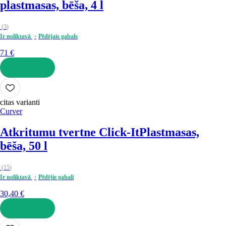
plastmasas, bēša, 4 l
(
3
)
Ir noliktavā
Pēdējais gabals
71 €
LIKT GROZĀ
citas varianti
Curver
Atkritumu tvertne Click-It
Plastmasas,
bēša, 50 l
(
15
)
Ir noliktavā
Pēdējie gabali
30,40 €
LIKT GROZĀ