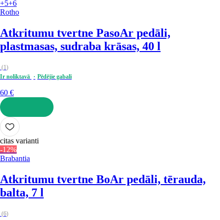
+5
+6
Rotho
Atkritumu tvertne Paso
Ar pedāli,
plastmasas, sudraba krāsas, 40 l
(
1
)
Ir noliktavā
Pēdējie gabali
60 €
LIKT GROZĀ
citas varianti
-12%
Brabantia
Atkritumu tvertne Bo
Ar pedāli, tērauda,
balta, 7 l
(
6
)