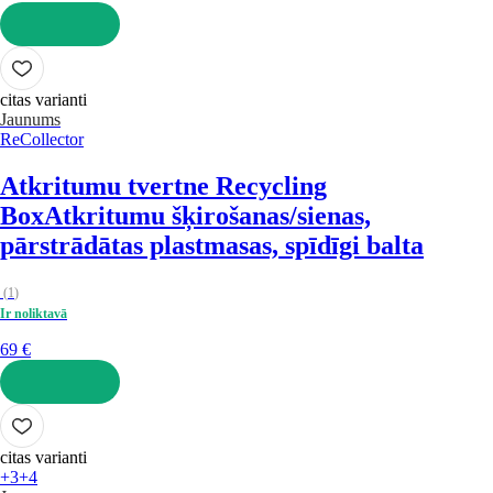
LIKT GROZĀ
citas varianti
Jaunums
ReCollector
Atkritumu tvertne Recycling
Box
Atkritumu šķirošanas/sienas,
pārstrādātas plastmasas, spīdīgi balta
(
1
)
Ir noliktavā
69 €
LIKT GROZĀ
citas varianti
+3
+4