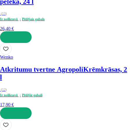
pelēka, 24 l
(
13
)
Ir noliktavā
Pēdējais gabals
26,40 €
LIKT GROZĀ
Wenko
Atkritumu tvertne Agropoli
Krēmkrāsas, 2
l
(
12
)
Ir noliktavā
Pēdējie gabali
17,90 €
LIKT GROZĀ