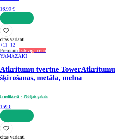
16,90 €
LIKT GROZĀ
citas varianti
+11
+12
Premium
Izdevīga cena
YAMAZAKI
Atkritumu tvertne Tower
Atkritumu
šķirošanas, metāla, melna
Ir noliktavā
Pēdējais gabals
159 €
LIKT GROZĀ
citas varianti