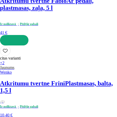
Atkritumu tvertne Fablo
Ar pedāli,
plastmasas, zaļa, 5 l
Ir noliktavā
Pēdējie gabali
41 €
LIKT GROZĀ
citas varianti
+2
Jaunums
Wenko
Atkritumu tvertne Frini
Plastmasas, balta,
1,5 l
(
1
)
Ir noliktavā
Pēdējie gabali
10,40 €