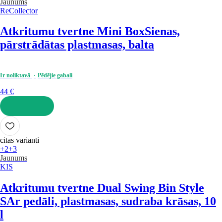
Jaunums
ReCollector
Atkritumu tvertne Mini Box
Sienas,
pārstrādātas plastmasas, balta
Ir noliktavā
Pēdējie gabali
44 €
LIKT GROZĀ
citas varianti
+2
+3
Jaunums
KIS
Atkritumu tvertne Dual Swing Bin Style
S
Ar pedāli, plastmasas, sudraba krāsas, 10
l