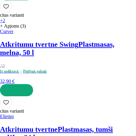
LIKT GROZĀ
citas varianti
+2
+ Apjoms (3)
Curver
Atkritumu tvertne Swing
Plastmasas,
melna, 50 l
(
2
)
Ir noliktavā
Pēdējais gabals
32,90 €
LIKT GROZĀ
citas varianti
Elletipi
Atkritumu tvertne
Plastmasas, tumši