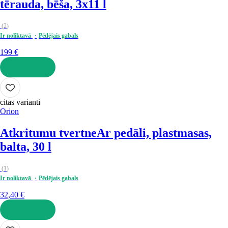
tērauda, bēša, 3x11 l
(
2
)
Ir noliktavā
Pēdējais gabals
199 €
LIKT GROZĀ
citas varianti
Orion
Atkritumu tvertne
Ar pedāli, plastmasas,
balta, 30 l
(
1
)
Ir noliktavā
Pēdējais gabals
32,40 €
LIKT GROZĀ