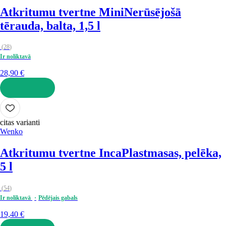
Atkritumu tvertne Mini
Nerūsējošā
tērauda, balta, 1,5 l
(
28
)
Ir noliktavā
28,90 €
LIKT GROZĀ
citas varianti
Wenko
Atkritumu tvertne Inca
Plastmasas, pelēka,
5 l
(
54
)
Ir noliktavā
Pēdējais gabals
19,40 €