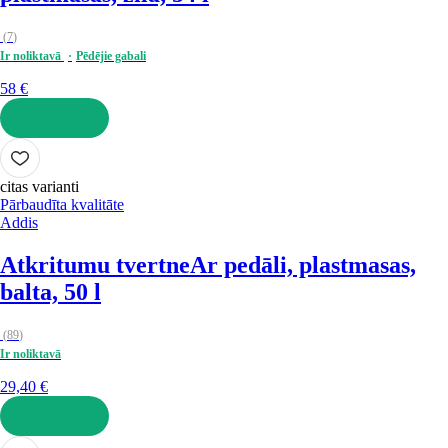
(
7
)
Ir noliktavā
Pēdējie gabali
58 €
LIKT GROZĀ
citas varianti
Pārbaudīta kvalitāte
Addis
Atkritumu tvertne
Ar pedāli, plastmasas,
balta, 50 l
(
89
)
Ir noliktavā
29,40 €
LIKT GROZĀ