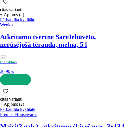
citas varianti
+ Apjoms (2)
Pārbaudīta kvalitāte
Wenko
Atkritumu tvertne Sare
Iebūvēta,
nerūsējošā tērauda, melna, 5 l
(
22
)
Ir noliktavā
30,90 €
LIKT GROZĀ
citas varianti
+ Apjoms (2)
Pārbaudīta kvalitāte
Premier Housewares
Maisi
(3 gab.), atkritumu šķirošanas, 3x13 l