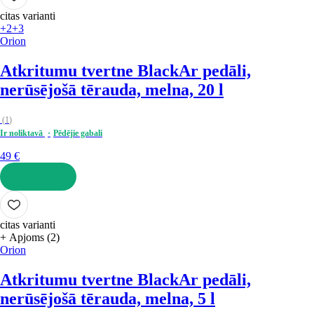
citas varianti
+2
+3
Orion
Atkritumu tvertne Black
Ar pedāli,
nerūsējošā tērauda, melna, 20 l
(
1
)
Ir noliktavā
Pēdējie gabali
49 €
LIKT GROZĀ
citas varianti
+ Apjoms (2)
Orion
Atkritumu tvertne Black
Ar pedāli,
nerūsējošā tērauda, melna, 5 l