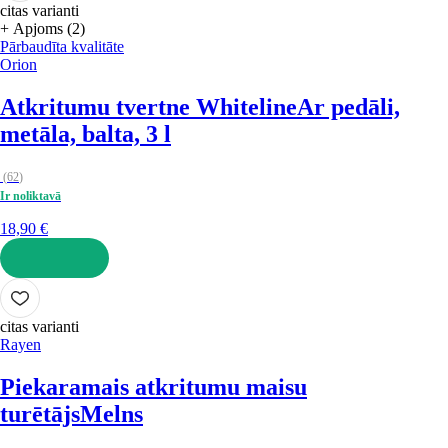
citas varianti
+ Apjoms (2)
Pārbaudīta kvalitāte
Orion
Atkritumu tvertne Whiteline
Ar pedāli,
metāla, balta, 3 l
(
62
)
Ir noliktavā
18,90 €
LIKT GROZĀ
citas varianti
Rayen
Piekaramais atkritumu maisu
turētājs
Melns