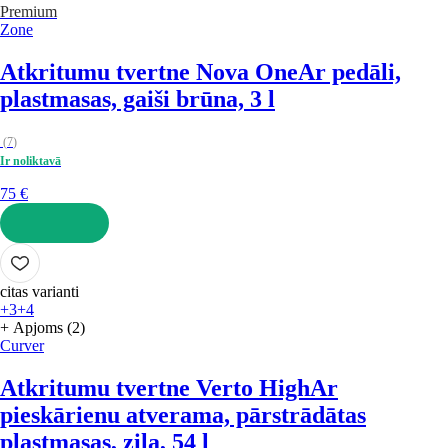
Premium
Zone
Atkritumu tvertne Nova One
Ar pedāli,
plastmasas, gaiši brūna, 3 l
(
7
)
Ir noliktavā
75 €
LIKT GROZĀ
citas varianti
+3
+4
+ Apjoms (2)
Curver
Atkritumu tvertne Verto High
Ar
pieskārienu atverama, pārstrādātas
plastmasas, zila, 54 l