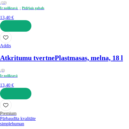
(
10
)
Ir noliktavā
Pēdējais gabals
13,40 €
LIKT GROZĀ
Addis
Atkritumu tvertne
Plastmasas, melna, 18 l
(
8
)
Ir noliktavā
13,40 €
LIKT GROZĀ
Premium
Pārbaudīta kvalitāte
simplehuman