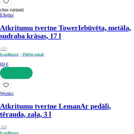
citas varianti
Elletipi
Atkritumu tvertne Tower
Iebūvēta, metāla,
sudraba krāsas, 17 l
(
17
)
Ir noliktavā
Pēdējie gabali
69 €
LIKT GROZĀ
Wenko
Atkritumu tvertne Leman
Ar pedāli,
tērauda, zaļa, 3 l
(
69
)
Ir noliktavā