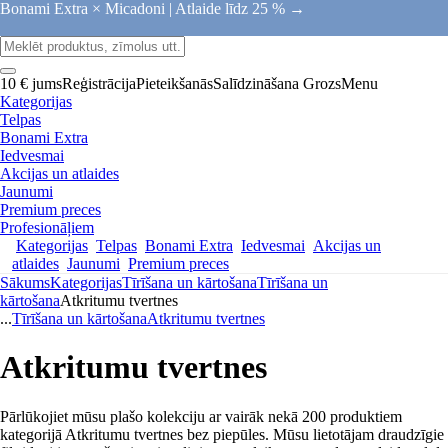
Bonami Extra × Micadoni |
Atlaide līdz 25 % →
10 € jums
Reģistrācija
Pieteikšanās
Salīdzināšana
Grozs
Menu
Kategorijas
Telpas
Bonami Extra
Iedvesmai
Akcijas un atlaides
Jaunumi
Premium preces
Profesionāļiem
Kategorijas
Telpas
Bonami Extra
Iedvesmai
Akcijas un
atlaides
Jaunumi
Premium preces
Sākums
Kategorijas
Tīrīšana un kārtošana
Tīrīšana un
kārtošana
Atkritumu tvertnes
...
Tīrīšana un kārtošana
Atkritumu tvertnes
Atkritumu tvertnes
Pārlūkojiet mūsu plašo kolekciju ar vairāk nekā 200 produktiem
kategorijā Atkritumu tvertnes bez piepūles. Mūsu lietotājam draudzīgie