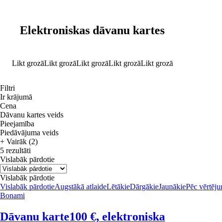
Elektroniskas dāvanu kartes
Likt grozā
Likt grozā
Likt grozā
Likt grozā
Likt grozā
Filtri
Ir krājumā
Cena
Dāvanu kartes veids
Pieejamība
Piedāvājuma veids
+ Vairāk (2)
5 rezultāti
Vislabāk pārdotie
Vislabāk pārdotie
Vislabāk pārdotie
Augstākā atlaide
Lētākie
Dārgākie
Jaunākie
Pēc vērtēj
Bonami
Dāvanu karte
100 €, elektroniska