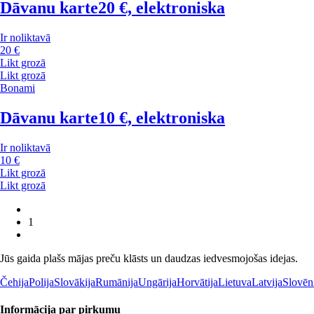
Dāvanu karte
20 €, elektroniska
Ir noliktavā
20 €
Likt grozā
Likt grozā
Bonami
Dāvanu karte
10 €, elektroniska
Ir noliktavā
10 €
Likt grozā
Likt grozā
1
Jūs gaida plašs mājas preču klāsts un daudzas iedvesmojošas idejas.
Čehija
Polija
Slovākija
Rumānija
Ungārija
Horvātija
Lietuva
Latvija
Slovēn
Informācija par pirkumu