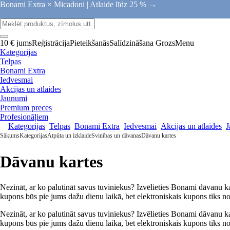
Bonami Extra × Micadoni |
Atlaide līdz 25 % →
10 € jums
Reģistrācija
Pieteikšanās
Salīdzināšana
Grozs
Menu
Kategorijas
Telpas
Bonami Extra
Iedvesmai
Akcijas un atlaides
Jaunumi
Premium preces
Profesionāļiem
Kategorijas
Telpas
Bonami Extra
Iedvesmai
Akcijas un atlaides
J
Sākums
Kategorijas
Atpūta un izklaide
Svinības un dāvanas
Dāvanu kartes
Dāvanu kartes
Nezināt, ar ko palutināt savus tuviniekus? Izvēlieties Bonami dāvanu 
kupons būs pie jums dažu dienu laikā, bet elektroniskais kupons tiks no
Nezināt, ar ko palutināt savus tuviniekus? Izvēlieties Bonami dāvanu 
kupons būs pie jums dažu dienu laikā, bet elektroniskais kupons tiks no