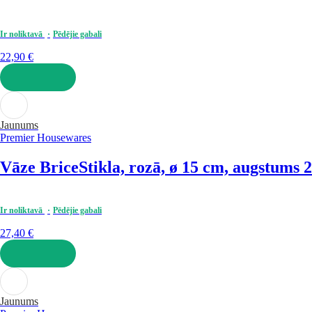
Ir noliktavā
Pēdējie gabali
22,90 €
LIKT GROZĀ
Jaunums
Premier Housewares
Vāze Brice
Stikla, rozā, ø 15 cm, augstums 
Ir noliktavā
Pēdējie gabali
27,40 €
LIKT GROZĀ
Jaunums