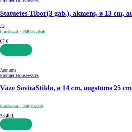
Premier Housewares
Statuetes Tibor
(3 gab.), akmens, ø 13 cm, 
(
2
)
Ir noliktavā
Pēdējais gabals
67 €
LIKT GROZĀ
Jaunums
Premier Housewares
Vāze Savita
Stikla, ø 14 cm, augstums 25 cm
Ir noliktavā
Pēdējie gabali
23,40 €