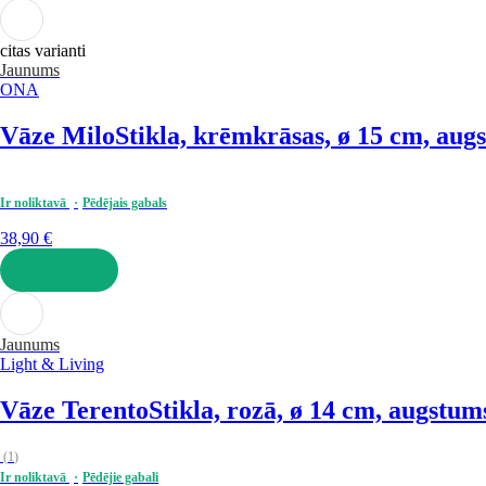
LIKT GROZĀ
citas varianti
Jaunums
ONA
Vāze Milo
Stikla, krēmkrāsas, ø 15 cm, aug
Ir noliktavā
Pēdējais gabals
38,90 €
LIKT GROZĀ
Jaunums
Light & Living
Vāze Terento
Stikla, rozā, ø 14 cm, augstu
(
1
)
Ir noliktavā
Pēdējie gabali