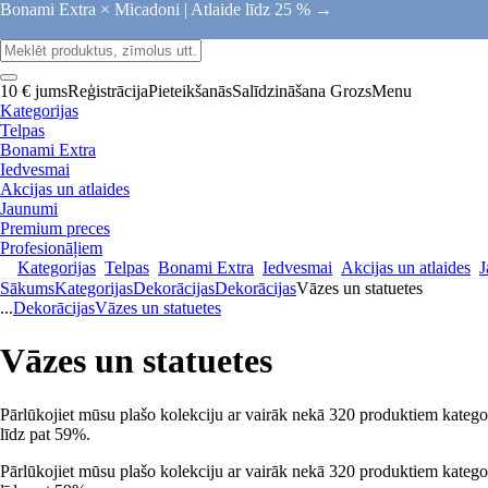
Bonami Extra × Micadoni |
Atlaide līdz 25 % →
10 € jums
Reģistrācija
Pieteikšanās
Salīdzināšana
Grozs
Menu
Kategorijas
Telpas
Bonami Extra
Iedvesmai
Akcijas un atlaides
Jaunumi
Premium preces
Profesionāļiem
Kategorijas
Telpas
Bonami Extra
Iedvesmai
Akcijas un atlaides
J
Sākums
Kategorijas
Dekorācijas
Dekorācijas
Vāzes un statuetes
...
Dekorācijas
Vāzes un statuetes
Vāzes un statuetes
Pārlūkojiet mūsu plašo kolekciju ar vairāk nekā 320 produktiem kategorij
līdz pat 59%.
Pārlūkojiet mūsu plašo kolekciju ar vairāk nekā 320 produktiem kategorij