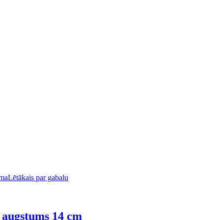
uma
Lētākais par gabalu
, augstums 14 cm