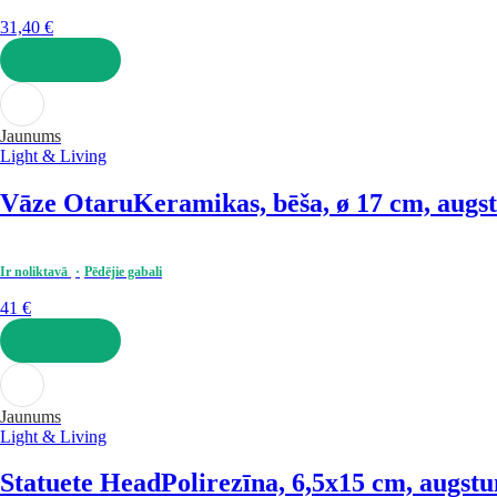
31,40 €
LIKT GROZĀ
Jaunums
Light & Living
Vāze Otaru
Keramikas, bēša, ø 17 cm, augs
Ir noliktavā
Pēdējie gabali
41 €
LIKT GROZĀ
Jaunums
Light & Living
Statuete Head
Polirezīna, 6,5x15 cm, augst