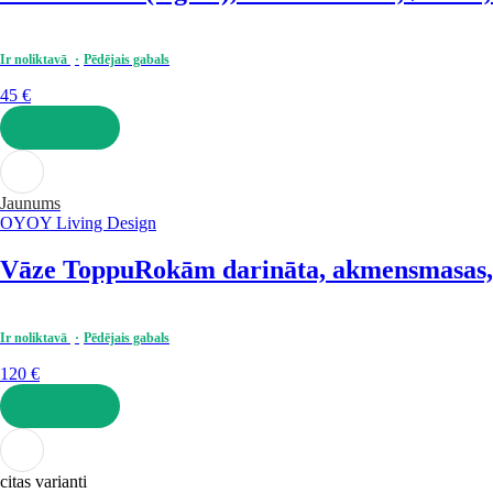
Ir noliktavā
Pēdējais gabals
45 €
LIKT GROZĀ
Jaunums
OYOY Living Design
Vāze Toppu
Rokām darināta, akmensmasas, 
Ir noliktavā
Pēdējais gabals
120 €
LIKT GROZĀ
citas varianti