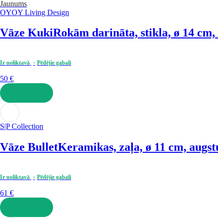
Jaunums
OYOY Living Design
Vāze Kuki
Rokām darināta, stikla, ø 14 cm
Ir noliktavā
Pēdējie gabali
50 €
LIKT GROZĀ
S|P Collection
Vāze Bullet
Keramikas, zaļa, ø 11 cm, augs
Ir noliktavā
Pēdējie gabali
61 €