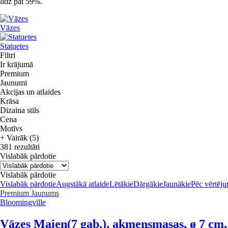
līdz pat 59%.
Vāzes
Statuetes
Filtri
Ir krājumā
Premium
Jaunumi
Akcijas un atlaides
Krāsa
Dizaina stils
Cena
Motīvs
+ Vairāk (5)
381 rezultāti
Vislabāk pārdotie
Vislabāk pārdotie
Vislabāk pārdotie
Augstākā atlaide
Lētākie
Dārgākie
Jaunākie
Pēc vērtēj
Premium
Jaunums
Bloomingville
Vāzes Maien
(7 gab.), akmensmasas, ø 7 cm