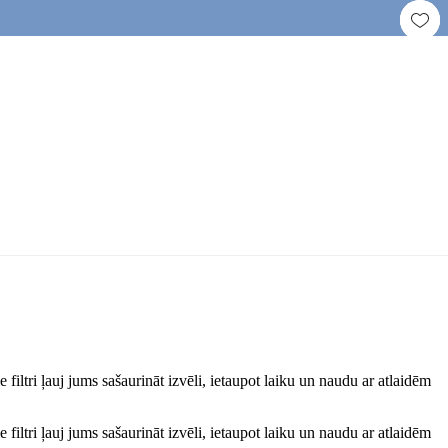
iltri ļauj jums sašaurināt izvēli, ietaupot laiku un naudu ar atlaidēm
iltri ļauj jums sašaurināt izvēli, ietaupot laiku un naudu ar atlaidēm