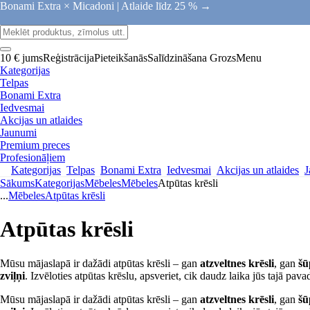
Bonami Extra × Micadoni |
Atlaide līdz 25 % →
10 € jums
Reģistrācija
Pieteikšanās
Salīdzināšana
Grozs
Menu
Kategorijas
Telpas
Bonami Extra
Iedvesmai
Akcijas un atlaides
Jaunumi
Premium preces
Profesionāļiem
Kategorijas
Telpas
Bonami Extra
Iedvesmai
Akcijas un atlaides
J
Sākums
Kategorijas
Mēbeles
Mēbeles
Atpūtas krēsli
...
Mēbeles
Atpūtas krēsli
Atpūtas krēsli
Mūsu mājaslapā ir dažādi atpūtas krēsli – gan
atzveltnes krēsli
, gan
šū
zviļņi
. Izvēloties atpūtas krēslu, apsveriet, cik daudz laika jūs tajā pav
Mūsu mājaslapā ir dažādi atpūtas krēsli – gan
atzveltnes krēsli
, gan
šū