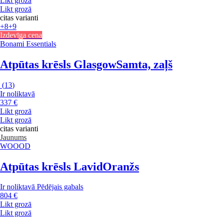
Likt grozā
Likt grozā
citas varianti
+8
+9
Izdevīga cena
Bonami Essentials
Atpūtas krēsls Glasgow
Samta, zaļš
(
13
)
Ir noliktavā
337 €
Likt grozā
Likt grozā
citas varianti
Jaunums
WOOOD
Atpūtas krēsls Lavid
Oranžs
Ir noliktavā
Pēdējais gabals
804 €
Likt grozā
Likt grozā