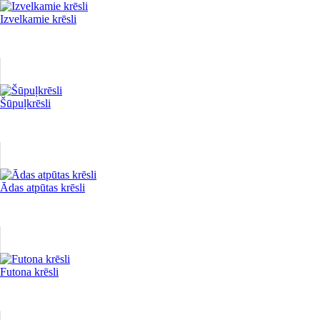
Izvelkamie krēsli
Šūpuļkrēsli
Ādas atpūtas krēsli
Futona krēsli