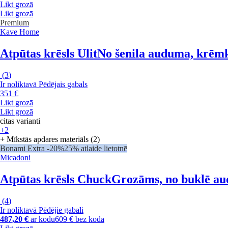
Likt grozā
Likt grozā
Premium
Kave Home
Atpūtas krēsls Ulit
No šenila auduma, krēm
(
3
)
Ir noliktavā
Pēdējais gabals
351 €
Likt grozā
Likt grozā
citas varianti
+2
+ Mīkstās apdares materiāls (2)
Bonami Extra -20%
25% atlaide lietotnē
Micadoni
Atpūtas krēsls Chuck
Grozāms, no buklē au
(
4
)
Ir noliktavā
Pēdējie gabali
487,20 €
ar kodu
609 € bez koda