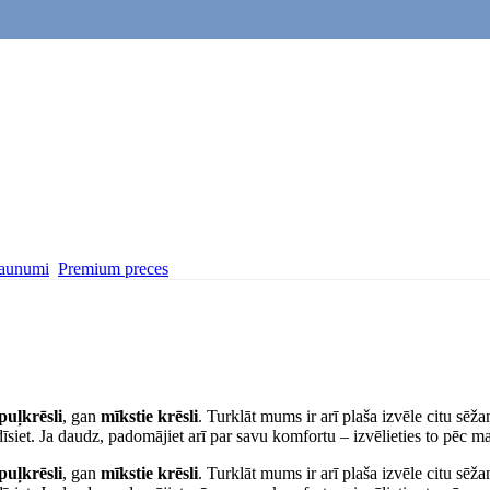
aunumi
Premium preces
puļkrēsli
, gan
mīkstie krēsli
. Turklāt mums ir arī plaša izvēle citu sē
adīsiet. Ja daudz, padomājiet arī par savu komfortu – izvēlieties to pēc m
puļkrēsli
, gan
mīkstie krēsli
. Turklāt mums ir arī plaša izvēle citu sē