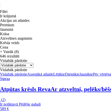
Filtri
Ir krājumā
Akcijas un atlaides
Premium
Jaunumi
Krāsa
Atzveltnes augstums
Krēsla veids
Cena
+ Vairāk (8)
646 rezultāti
Vislabāk pārdotie
Vislabāk pārdotie
Vislabāk pārdotie
Augstākā atlaide
Lētākie
Dārgākie
Jaunākie
Pēc vērtēj
Støraa
Atpūtas krēsls Reva
Ar atzveltni, pelēks/bēš
(
2
)
Ir noliktavā
Pēdējie gabali
589 €