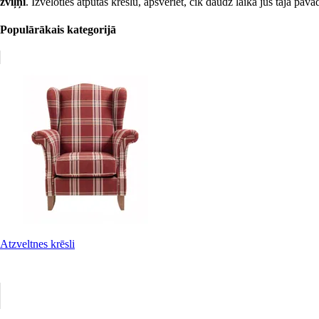
zviļņi
. Izvēloties atpūtas krēslu, apsveriet, cik daudz laika jūs tajā pav
Populārākais kategorijā
Atzveltnes krēsli