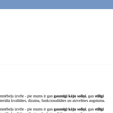
žammēbeļu izvēle - pie mums ir gan
gaumīgi kāju soliņi
, gan
stilīgi
ateriāla kvalitātes, dizaina, funkcionalitātes un atzveltnes augstuma.
žammēbeļu izvēle - pie mums ir gan
gaumīgi kāju soliņi
, gan
stilīgi