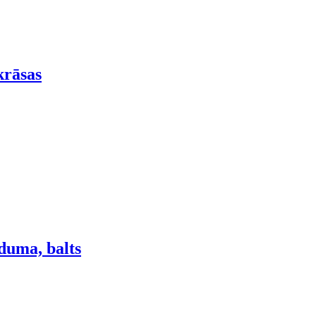
krāsas
duma, balts