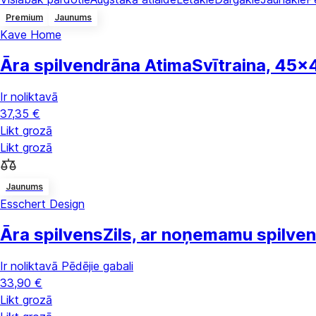
Premium
Jaunums
Kave Home
Āra spilvendrāna Atima
Svītraina, 45x
Ir noliktavā
37,35 €
Likt grozā
Likt grozā
Jaunums
Esschert Design
Āra spilvens
Zils, ar noņemamu spilv
Ir noliktavā
Pēdējie gabali
33,90 €
Likt grozā