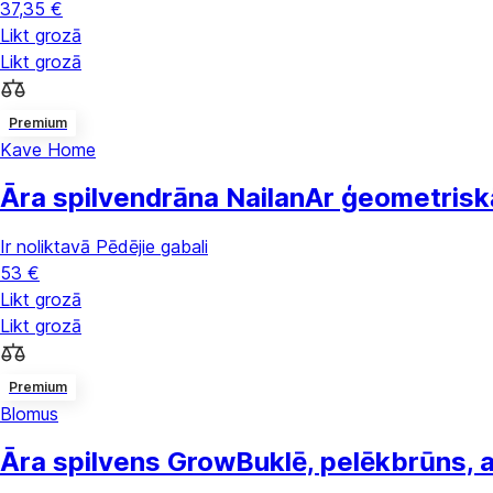
37,35 €
Likt grozā
Likt grozā
Premium
Kave Home
Āra spilvendrāna Nailan
Ar ģeometrisk
Ir noliktavā
Pēdējie gabali
53 €
Likt grozā
Likt grozā
Premium
Blomus
Āra spilvens Grow
Buklē, pelēkbrūns,