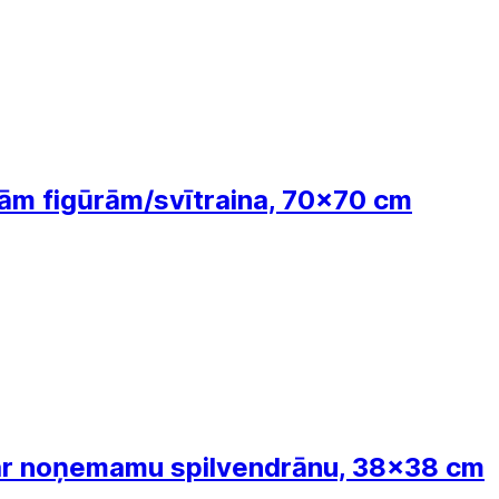
ām figūrām/svītraina, 70x70 cm
 ar noņemamu spilvendrānu, 38x38 cm