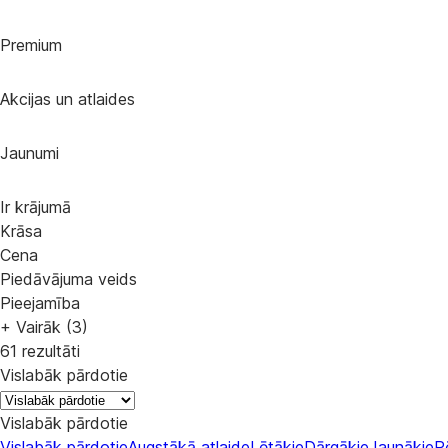
Premium
Akcijas un atlaides
Jaunumi
Ir krājumā
Krāsa
Cena
Piedāvājuma veids
Pieejamība
+ Vairāk (3)
61 rezultāti
Vislabāk pārdotie
Vislabāk pārdotie
Vislabāk pārdotie
Augstākā atlaide
Lētākie
Dārgākie
Jaunākie
P