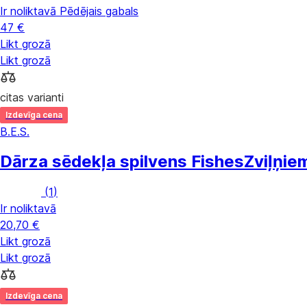
Ir noliktavā
Pēdējais gabals
47 €
Likt grozā
Likt grozā
citas varianti
Izdevīga cena
B.E.S.
Dārza sēdekļa spilvens Fishes
Zviļņie
(
1
)
Ir noliktavā
20,70 €
Likt grozā
Likt grozā
Izdevīga cena