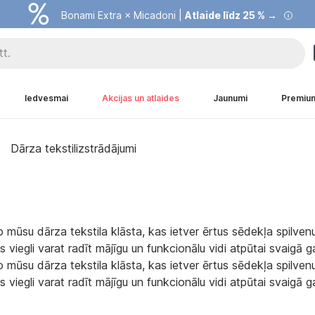
Bonami Extra × Micadoni |
Atlaide līdz 25 % →
Iedvesmai
Akcijas un atlaides
Jaunumi
Premiu
Dārza tekstilizstrādājumi
no mūsu dārza tekstila klāsta, kas ietver ērtus sēdekļa spilvenu
s viegli varat radīt mājīgu un funkcionālu vidi atpūtai svaigā g
no mūsu dārza tekstila klāsta, kas ietver ērtus sēdekļa spilvenu
s viegli varat radīt mājīgu un funkcionālu vidi atpūtai svaigā g