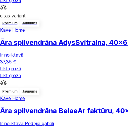
Likt grozā
citas varianti
Premium
Jaunums
Kave Home
Āra spilvendrāna Adys
Svītraina, 40x
Ir noliktavā
37,35 €
Likt grozā
Likt grozā
Premium
Jaunums
Kave Home
Āra spilvendrāna Belae
Ar faktūru, 4
Ir noliktavā
Pēdējie gabali