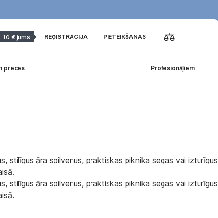
REĢISTRĀCIJA
PIETEIKŠANĀS
10 € jums
m preces
Profesionāļiem
s, stilīgus āra spilvenus, praktiskas piknika segas vai izturīgus
aisā.
s, stilīgus āra spilvenus, praktiskas piknika segas vai izturīgus
aisā.