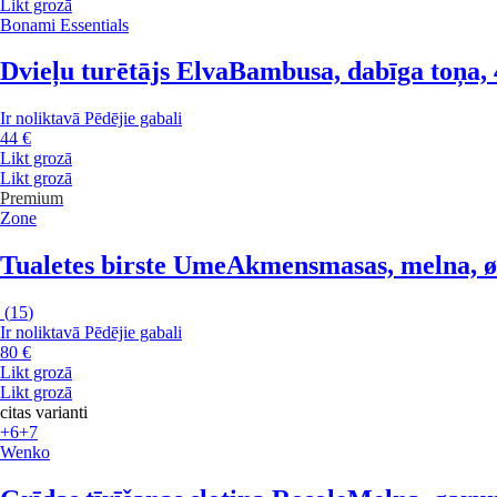
Likt grozā
Bonami Essentials
Dvieļu turētājs Elva
Bambusa, dabīga toņa,
Ir noliktavā
Pēdējie gabali
44 €
Likt grozā
Likt grozā
Premium
Zone
Tualetes birste Ume
Akmensmasas, melna, ø
(
15
)
Ir noliktavā
Pēdējie gabali
80 €
Likt grozā
Likt grozā
citas varianti
+6
+7
Wenko