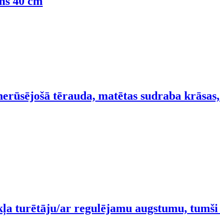
ms 40 cm
 nerūsējošā tērauda, matētas sudraba krāsa
ļa turētāju/ar regulējamu augstumu, tumši 