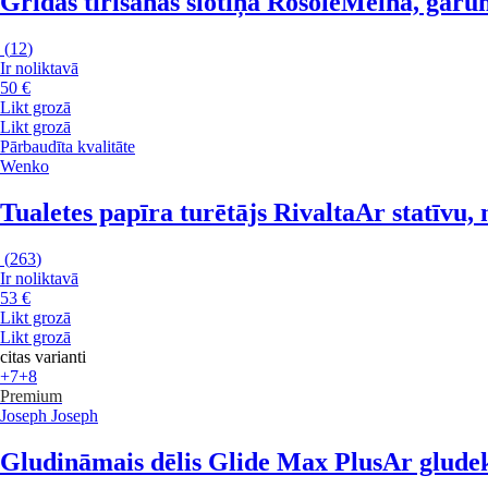
Grīdas tīrīšanas slotiņa Rosole
Melna, garu
(
12
)
Ir noliktavā
50 €
Likt grozā
Likt grozā
Pārbaudīta kvalitāte
Wenko
Tualetes papīra turētājs Rivalta
Ar statīvu,
(
263
)
Ir noliktavā
53 €
Likt grozā
Likt grozā
citas varianti
+7
+8
Premium
Joseph Joseph
Gludināmais dēlis Glide Max Plus
Ar gludek