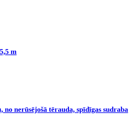
 5,5 m
, no nerūsējošā tērauda, spīdīgas sudraba