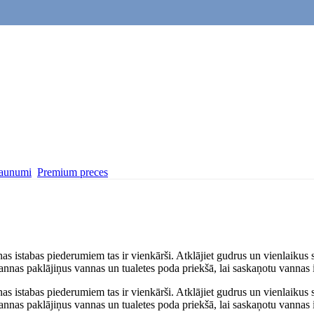
aunumi
Premium preces
annas istabas piederumiem tas ir vienkārši. Atklājiet gudrus un vienlaik
 vannas paklājiņus vannas un tualetes poda priekšā, lai saskaņotu vannas i
annas istabas piederumiem tas ir vienkārši. Atklājiet gudrus un vienlaik
 vannas paklājiņus vannas un tualetes poda priekšā, lai saskaņotu vannas i