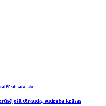
uma
Lētākais par gabalu
erūsējošā tērauda, sudraba krāsas