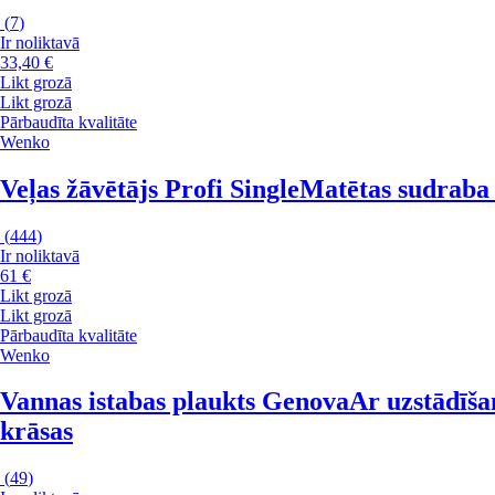
(
7
)
Ir noliktavā
33,40 €
Likt grozā
Likt grozā
Pārbaudīta kvalitāte
Wenko
Veļas žāvētājs Profi Single
Matētas sudraba 
(
444
)
Ir noliktavā
61 €
Likt grozā
Likt grozā
Pārbaudīta kvalitāte
Wenko
Vannas istabas plaukts Genova
Ar uzstādīša
krāsas
(
49
)