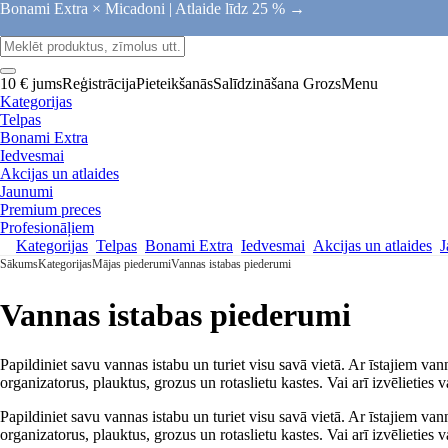
Bonami Extra × Micadoni |
Atlaide līdz 25 % →
10 € jums
Reģistrācija
Pieteikšanās
Salīdzināšana
Grozs
Menu
Kategorijas
Telpas
Bonami Extra
Iedvesmai
Akcijas un atlaides
Jaunumi
Premium preces
Profesionāļiem
Kategorijas
Telpas
Bonami Extra
Iedvesmai
Akcijas un atlaides
J
Sākums
Kategorijas
Mājas piederumi
Vannas istabas piederumi
Vannas istabas piederumi
Papildiniet savu vannas istabu un turiet visu savā vietā. Ar īstajiem v
organizatorus, plauktus, grozus un rotaslietu kastes. Vai arī izvēlieties
Papildiniet savu vannas istabu un turiet visu savā vietā. Ar īstajiem v
organizatorus, plauktus, grozus un rotaslietu kastes. Vai arī izvēlieties