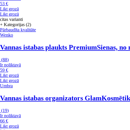
53 €
Likt grozā
Likt grozā
citas varianti
+ Kategorijas (2)
Pārbaudīta kvalitāte
Wenko
Vannas istabas plaukts Premium
Sienas, no
(
88
)
Ir noliktavā
59 €
Likt grozā
Likt grozā
Umbra
Vannas istabas organizators Glam
Kosmētika
(
19
)
Ir noliktavā
66 €
Likt grozā