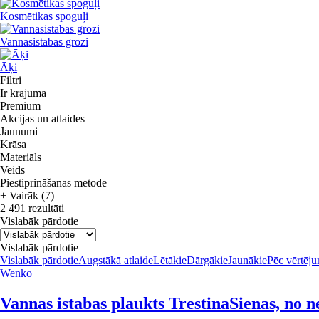
Kosmētikas spoguļi
Vannasistabas grozi
Āķi
Filtri
Ir krājumā
Premium
Akcijas un atlaides
Jaunumi
Krāsa
Materiāls
Veids
Piestiprināšanas metode
+ Vairāk (7)
2 491 rezultāti
Vislabāk pārdotie
Vislabāk pārdotie
Vislabāk pārdotie
Augstākā atlaide
Lētākie
Dārgākie
Jaunākie
Pēc vērtēj
Wenko
Vannas istabas plaukts Trestina
Sienas, no n