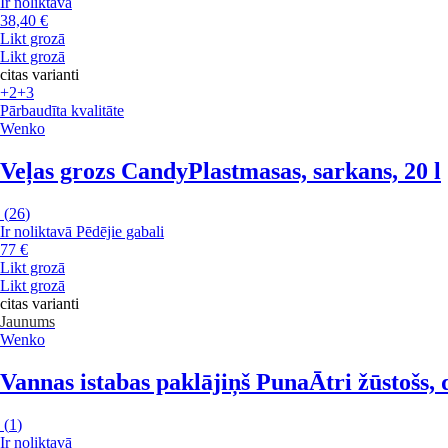
Ir noliktavā
38,40 €
Likt grozā
Likt grozā
citas varianti
+2
+3
Pārbaudīta kvalitāte
Wenko
Veļas grozs Candy
Plastmasas, sarkans, 20 l
(
26
)
Ir noliktavā
Pēdējie gabali
77 €
Likt grozā
Likt grozā
citas varianti
Jaunums
Wenko
Vannas istabas paklājiņš Puna
Ātri žūstošs,
(
1
)
Ir noliktavā