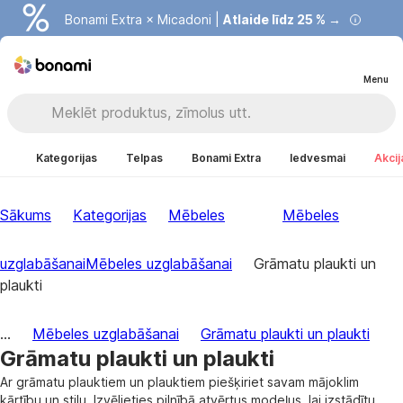
Bonami Extra × Micadoni |
Atlaide līdz 25 % →
Menu
Kategorijas
Telpas
Bonami Extra
Iedvesmai
Akcij
Sākums
Kategorijas
Mēbeles
Mēbeles
uzglabāšanai
Mēbeles uzglabāšanai
Grāmatu plaukti un
plaukti
...
Mēbeles uzglabāšanai
Grāmatu plaukti un plaukti
Grāmatu plaukti un plaukti
Ar grāmatu plauktiem un plauktiem piešķiriet savam mājoklim
kārtību un stilu. Izvēlieties pilnībā atvērtus modeļus, lai izstādītu