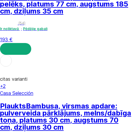
pelēks, platums 77 cm, augstums 185
cm, dziļums 35 cm
(
54
)
Ir noliktavā
Pēdējie gabali
193 €
LIKT GROZĀ
citas varianti
+2
Casa Selección
Plaukts
Bambusa, virsmas apdare:
pulverveida pārklājums, melns/dabīga
toņa, platums 30 cm, augstums 70
cm, dziļums 30 cm