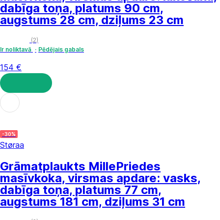
dabīga toņa, platums 90 cm,
augstums 28 cm, dziļums 23 cm
(
2
)
Ir noliktavā
Pēdējais gabals
154 €
LIKT GROZĀ
-30%
Støraa
Grāmatplaukts Mille
Priedes
masīvkoka, virsmas apdare: vasks,
dabīga toņa, platums 77 cm,
augstums 181 cm, dziļums 31 cm