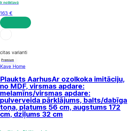
Ir noliktavā
163 €
LIKT GROZĀ
citas varianti
Premium
Kave Home
Plaukts Aarhus
Ar ozolkoka imitāciju,
no MDF, virsmas apdare:
melamīns/virsmas apdare:
pulverveida pārklājums, balts/dabīga
toņa, platums 56 cm, augstums 172
cm, dziļums 32 cm