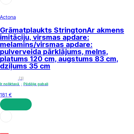
Actona
Grāmatplaukts Strington
Ar akmens
imitāciju, virsmas apdare:
melamīns/virsmas apdare:
pulverveida pārklājums, melns,
platums 120 cm, augstums 83 cm,
dziļums 35 cm
(
3
)
Ir noliktavā
Pēdējie gabali
181 €
LIKT GROZĀ