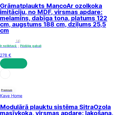
Grāmatplaukts Manco
Ar ozolkoka
imitāciju, no MDF, virsmas apdare:
melamīns, dabīga toņa, platums 122
cm, augstums 188 cm, dziļums 25,5
cm
(
4
)
Ir noliktavā
Pēdējie gabali
278 €
LIKT GROZĀ
Premium
Kave Home
Modulārā plauktu sistēma Sitra
Ozola
masīvkoka, virsmas apdare: lakošana,