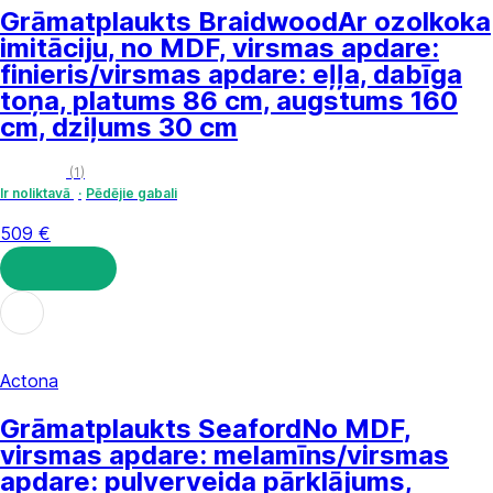
Grāmatplaukts Braidwood
Ar ozolkoka
imitāciju, no MDF, virsmas apdare:
finieris/virsmas apdare: eļļa, dabīga
toņa, platums 86 cm, augstums 160
cm, dziļums 30 cm
(
1
)
Ir noliktavā
Pēdējie gabali
509 €
LIKT GROZĀ
Actona
Grāmatplaukts Seaford
No MDF,
virsmas apdare: melamīns/virsmas
apdare: pulverveida pārklājums,