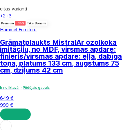
citas varianti
+2
+3
Premium
-35%
Tikai Bonami
Hammel Furniture
Grāmatplaukts Mistral
Ar ozolkoka
imitāciju, no MDF, virsmas apdare:
finieris/virsmas apdare: eļļa, dabīga
toņa, platums 133 cm, augstums 75
cm, dziļums 42 cm
Ir noliktavā
Pēdējais gabals
649 €
999 €
LIKT GROZĀ