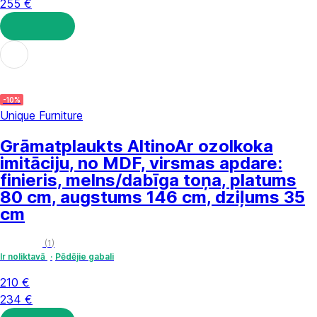
255 €
LIKT GROZĀ
-10%
Unique Furniture
Grāmatplaukts Altino
Ar ozolkoka
imitāciju, no MDF, virsmas apdare:
finieris, melns/dabīga toņa, platums
80 cm, augstums 146 cm, dziļums 35
cm
(
1
)
Ir noliktavā
Pēdējie gabali
210 €
234 €