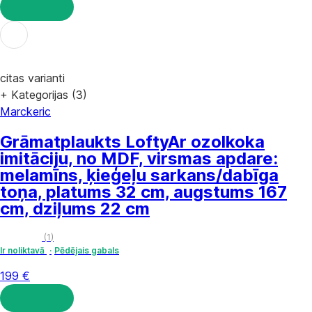
LIKT GROZĀ
citas varianti
+ Kategorijas (3)
Marckeric
Grāmatplaukts Lofty
Ar ozolkoka
imitāciju, no MDF, virsmas apdare:
melamīns, ķieģeļu sarkans/dabīga
toņa, platums 32 cm, augstums 167
cm, dziļums 22 cm
(
1
)
Ir noliktavā
Pēdējais gabals
199 €