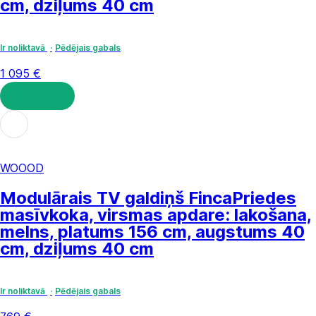
cm, dziļums 40 cm
Ir noliktavā
Pēdējais gabals
1 095 €
LIKT GROZĀ
WOOOD
Modulārais TV galdiņš Finca
Priedes
masīvkoka, virsmas apdare: lakošana,
melns, platums 156 cm, augstums 40
cm, dziļums 40 cm
Ir noliktavā
Pēdējais gabals