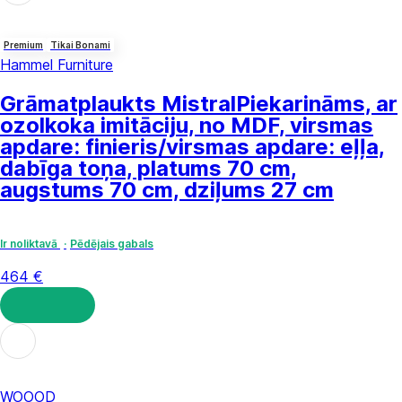
Premium
Tikai Bonami
Hammel Furniture
Grāmatplaukts Mistral
Piekarināms, ar
ozolkoka imitāciju, no MDF, virsmas
apdare: finieris/virsmas apdare: eļļa,
dabīga toņa, platums 70 cm,
augstums 70 cm, dziļums 27 cm
Ir noliktavā
Pēdējais gabals
464 €
LIKT GROZĀ
WOOOD