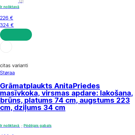
(
2
)
Ir noliktavā
226 €
324 €
LIKT GROZĀ
citas varianti
Støraa
Grāmatplaukts Anita
Priedes
masīvkoka, virsmas apdare: lakošana,
brūns, platums 74 cm, augstums 223
cm, dziļums 34 cm
Ir noliktavā
Pēdējais gabals