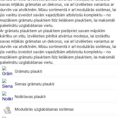
savas mīļākās grāmatas un dekorus, vai arī izvēlieties variantus ar
durvīm vai atvilktnēm. Mūsu sortimentā ir arī modulārās sistēmas, lai
jūs varētu izveidot savām vajadzībām atbilstošu komplektu – no
mazākiem grāmatu plauktiem līdz lielākiem plauktiem, lai maksimāli
palielinātu uzglabāšanas vietu.
Ar grāmatu plauktiem un plauktiem piešķiriet savam mājoklim
kārtību un stilu. Izvēlieties pilnībā atvērtus modeļus, lai izstādītu
savas mīļākās grāmatas un dekorus, vai arī izvēlieties variantus ar
durvīm vai atvilktnēm. Mūsu sortimentā ir arī modulārās sistēmas, lai
jūs varētu izveidot savām vajadzībām atbilstošu komplektu – no
mazākiem grāmatu plauktiem līdz lielākiem plauktiem, lai maksimāli
palielinātu uzglabāšanas vietu.
Grāmatu plaukti
Sienas grāmatu plaukti
Noliktavas plaukti
Modulārās uzglabāšanas sistēmas