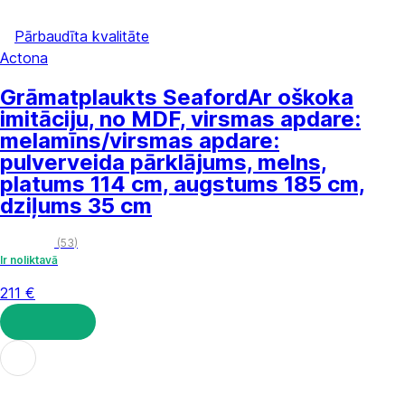
Pārbaudīta kvalitāte
Actona
Grāmatplaukts Seaford
Ar oškoka
imitāciju, no MDF, virsmas apdare:
melamīns/virsmas apdare:
pulverveida pārklājums, melns,
platums 114 cm, augstums 185 cm,
dziļums 35 cm
(
53
)
Ir noliktavā
211 €
LIKT GROZĀ