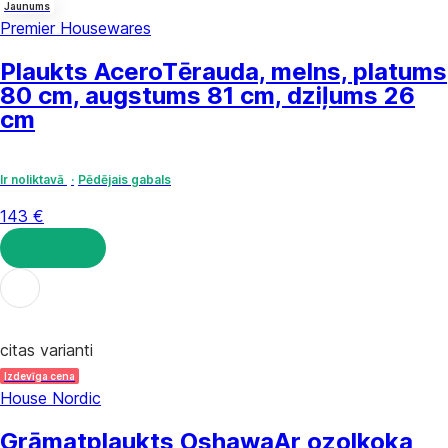
Jaunums
Premier Housewares
Plaukts Acero
Tērauda, melns, platums
80 cm, augstums 81 cm, dziļums 26
cm
Ir noliktavā
Pēdējais gabals
143 €
LIKT GROZĀ
citas varianti
Izdevīga cena
House Nordic
Grāmatplaukts Oshawa
Ar ozolkoka