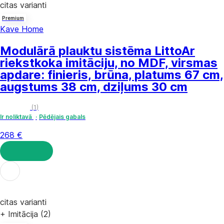
citas varianti
Premium
Kave Home
Modulārā plauktu sistēma Litto
Ar
riekstkoka imitāciju, no MDF, virsmas
apdare: finieris, brūna, platums 67 cm,
augstums 38 cm, dziļums 30 cm
(
1
)
Ir noliktavā
Pēdējais gabals
268 €
LIKT GROZĀ
citas varianti
+ Imitācija (2)