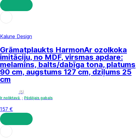
LIKT GROZĀ
Kalune Design
Grāmatplaukts Harmon
Ar ozolkoka
imitāciju, no MDF, virsmas apdare:
melamīns, balts/dabīga toņa, platums
90 cm, augstums 127 cm, dziļums 25
cm
(
5
)
Ir noliktavā
Pēdējais gabals
157 €
LIKT GROZĀ