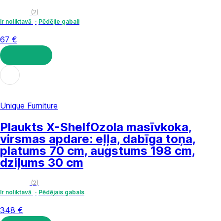
(
2
)
Ir noliktavā
Pēdējie gabali
67 €
LIKT GROZĀ
Unique Furniture
Plaukts X-Shelf
Ozola masīvkoka,
virsmas apdare: eļļa, dabīga toņa,
platums 70 cm, augstums 198 cm,
dziļums 30 cm
(
2
)
Ir noliktavā
Pēdējais gabals
348 €