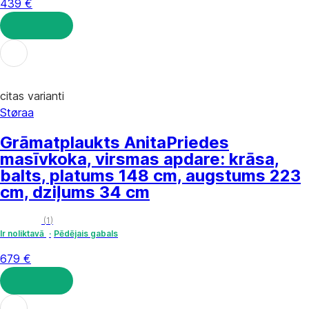
439 €
LIKT GROZĀ
citas varianti
Støraa
Grāmatplaukts Anita
Priedes
masīvkoka, virsmas apdare: krāsa,
balts, platums 148 cm, augstums 223
cm, dziļums 34 cm
(
1
)
Ir noliktavā
Pēdējais gabals
679 €
LIKT GROZĀ