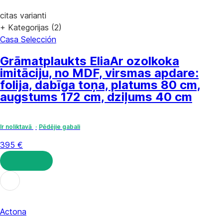
citas varianti
+ Kategorijas (2)
Casa Selección
Grāmatplaukts Elia
Ar ozolkoka
imitāciju, no MDF, virsmas apdare:
folija, dabīga toņa, platums 80 cm,
augstums 172 cm, dziļums 40 cm
Ir noliktavā
Pēdējie gabali
395 €
LIKT GROZĀ
Actona