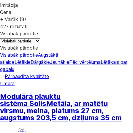
Imitācija
Cena
+ Vairāk (8)
427 rezultāti
Vislabāk pārdotie
Vislabāk pārdotie
Vislabāk pārdotie
Augstākā
atlaide
Lētākie
Dārgākie
Jaunākie
Pēc vērtējuma
Lētākais par
gabalu
Pārbaudīta kvalitāte
Umbra
Modulārā plauktu
sistēma Solis
Metāla, ar matētu
virsmu, melna, platums 27 cm,
augstums 203,5 cm, dziļums 35 cm
(
26
)