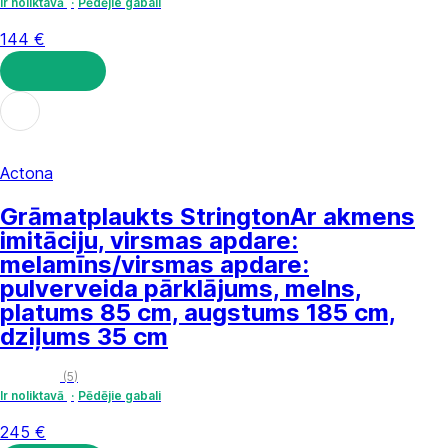
Ir noliktavā
Pēdējie gabali
144 €
LIKT GROZĀ
Actona
Grāmatplaukts Strington
Ar akmens
imitāciju, virsmas apdare:
melamīns/virsmas apdare:
pulverveida pārklājums, melns,
platums 85 cm, augstums 185 cm,
dziļums 35 cm
(
5
)
Ir noliktavā
Pēdējie gabali
245 €