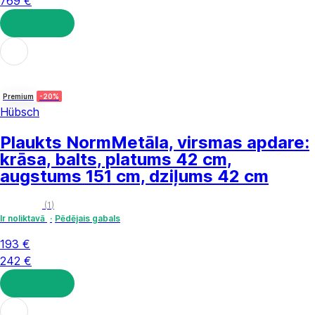
769 €
LIKT GROZĀ
Premium
-20%
Hübsch
Plaukts Norm
Metāla, virsmas apdare:
krāsa, balts, platums 42 cm,
augstums 151 cm, dziļums 42 cm
(
1
)
Ir noliktavā
Pēdējais gabals
193 €
242 €
LIKT GROZĀ