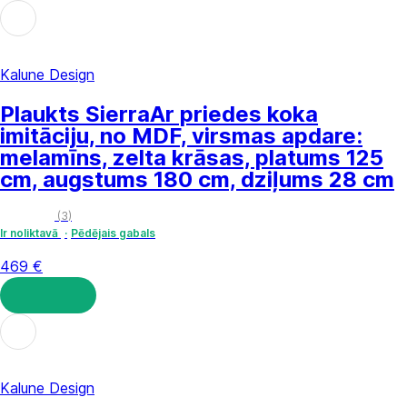
LIKT GROZĀ
Kalune Design
Plaukts Sierra
Ar priedes koka
imitāciju, no MDF, virsmas apdare:
melamīns, zelta krāsas, platums 125
cm, augstums 180 cm, dziļums 28 cm
(
3
)
Ir noliktavā
Pēdējais gabals
469 €
LIKT GROZĀ
Kalune Design