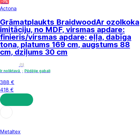
-7%
Actona
Grāmatplaukts Braidwood
Ar ozolkoka
imitāciju, no MDF, virsmas apdare:
finieris/virsmas apdare: eļļa, dabīga
toņa, platums 169 cm, augstums 88
cm, dziļums 30 cm
(
1
)
Ir noliktavā
Pēdējie gabali
388 €
418 €
LIKT GROZĀ
Metaltex