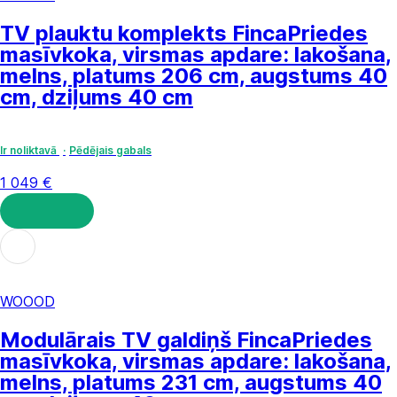
TV plauktu komplekts Finca
Priedes
masīvkoka, virsmas apdare: lakošana,
melns, platums 206 cm, augstums 40
cm, dziļums 40 cm
Ir noliktavā
Pēdējais gabals
1 049 €
LIKT GROZĀ
WOOOD
Modulārais TV galdiņš Finca
Priedes
masīvkoka, virsmas apdare: lakošana,
melns, platums 231 cm, augstums 40