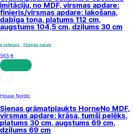
imitāciju, no MDF, virsmas apdare:
finieris/virsmas apdare: lakošana,
dabīga toņa, platums 112 cm,
augstums 104,5 cm, dziļums 30 cm
Ir noliktavā
Pēdējais gabals
563 €
LIKT GROZĀ
House Nordic
Sienas grāmatplaukts Horne
No MDF,
virsmas apdare: krāsa, tumši pelēks,
platums 30 cm, augstums 69 cm,
dziļums 69 cm