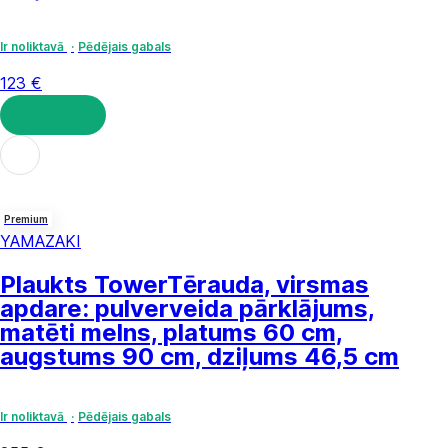
Ir noliktavā
Pēdējais gabals
123 €
LIKT GROZĀ
Premium
YAMAZAKI
Plaukts Tower
Tērauda, virsmas
apdare: pulverveida pārklājums,
matēti melns, platums 60 cm,
augstums 90 cm, dziļums 46,5 cm
Ir noliktavā
Pēdējais gabals