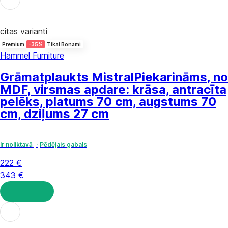
citas varianti
Premium
-35%
Tikai Bonami
Hammel Furniture
Grāmatplaukts Mistral
Piekarināms, no
MDF, virsmas apdare: krāsa, antracīta
pelēks, platums 70 cm, augstums 70
cm, dziļums 27 cm
Ir noliktavā
Pēdējais gabals
222 €
343 €
LIKT GROZĀ