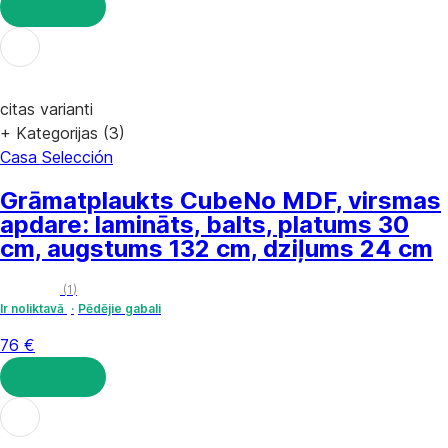
LIKT GROZĀ
citas varianti
+ Kategorijas (3)
Casa Selección
Grāmatplaukts Cube
No MDF, virsmas
apdare: lamināts, balts, platums 30
cm, augstums 132 cm, dziļums 24 cm
(
1
)
Ir noliktavā
Pēdējie gabali
76 €
LIKT GROZĀ