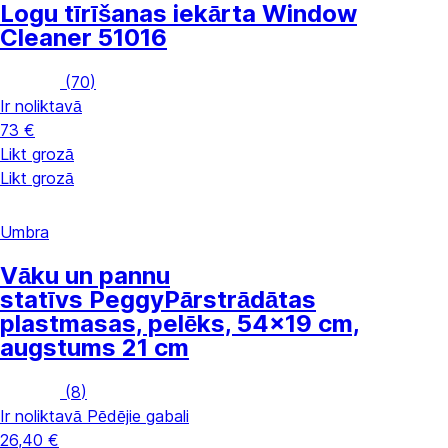
Logu tīrīšanas iekārta Window
Cleaner 51016
(
70
)
Ir noliktavā
73 €
Likt grozā
Likt grozā
Umbra
Vāku un pannu
statīvs Peggy
Pārstrādātas
plastmasas, pelēks, 54x19 cm,
augstums 21 cm
(
8
)
Ir noliktavā
Pēdējie gabali
26,40 €