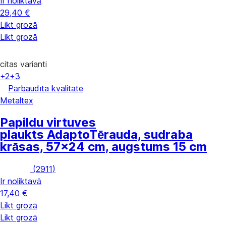
Ir noliktavā
29,40 €
Likt grozā
Likt grozā
citas varianti
+2
+3
Pārbaudīta kvalitāte
Metaltex
Papildu virtuves
plaukts Adapto
Tērauda, sudraba
krāsas, 57x24 cm, augstums 15 cm
(
2911
)
Ir noliktavā
17,40 €
Likt grozā
Likt grozā