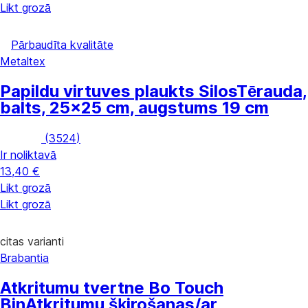
Likt grozā
Pārbaudīta kvalitāte
Metaltex
Papildu virtuves plaukts Silos
Tērauda,
balts, 25x25 cm, augstums 19 cm
(
3524
)
Ir noliktavā
13,40 €
Likt grozā
Likt grozā
citas varianti
Brabantia
Atkritumu tvertne Bo Touch
Bin
Atkritumu šķirošanas/ar