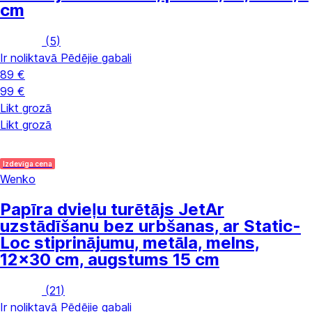
cm
(
5
)
Ir noliktavā
Pēdējie gabali
89 €
99 €
Likt grozā
Likt grozā
Izdevīga cena
Wenko
Papīra dvieļu turētājs Jet
Ar
uzstādīšanu bez urbšanas, ar Static-
Loc stiprinājumu, metāla, melns,
12x30 cm, augstums 15 cm
(
21
)
Ir noliktavā
Pēdējie gabali