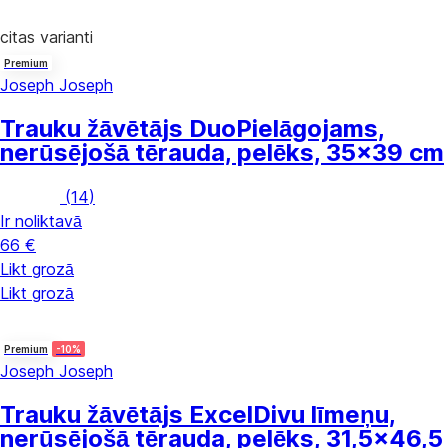
citas varianti
Premium
Joseph Joseph
Trauku žāvētājs Duo
Pielāgojams,
nerūsējošā tērauda, pelēks, 35x39 cm
(
14
)
Ir noliktavā
66 €
Likt grozā
Likt grozā
Premium
-10%
Joseph Joseph
Trauku žāvētājs Excel
Divu līmeņu,
nerūsējošā tērauda, pelēks, 31,5x46,5