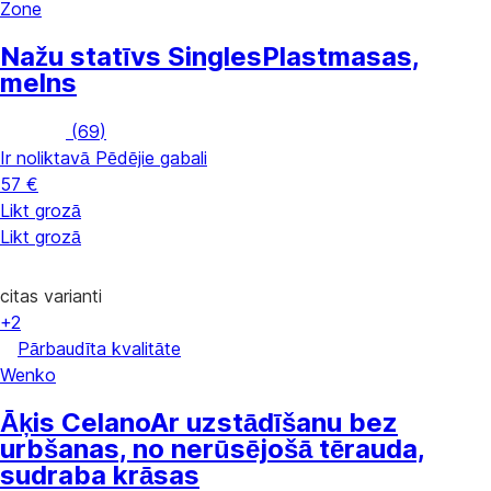
Zone
Nažu statīvs Singles
Plastmasas,
melns
(
69
)
Ir noliktavā
Pēdējie gabali
57 €
Likt grozā
Likt grozā
citas varianti
+2
Pārbaudīta kvalitāte
Wenko
Āķis Celano
Ar uzstādīšanu bez
urbšanas, no nerūsējošā tērauda,
sudraba krāsas