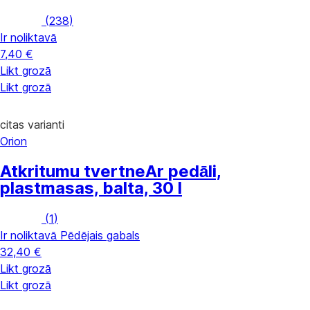
(
238
)
Ir noliktavā
7,40 €
Likt grozā
Likt grozā
citas varianti
Orion
Atkritumu tvertne
Ar pedāli,
plastmasas, balta, 30 l
(
1
)
Ir noliktavā
Pēdējais gabals
32,40 €
Likt grozā
Likt grozā