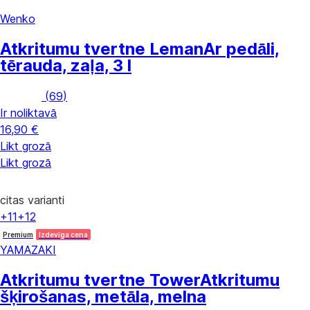
Wenko
Atkritumu tvertne Leman
Ar pedāli,
tērauda, zaļa, 3 l
(
69
)
Ir noliktavā
16,90 €
Likt grozā
Likt grozā
citas varianti
+11
+12
Premium
Izdevīga cena
YAMAZAKI
Atkritumu tvertne Tower
Atkritumu
šķirošanas, metāla, melna