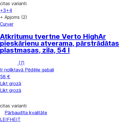
citas varianti
+3
+4
+ Apjoms (2)
Curver
Atkritumu tvertne Verto High
Ar
pieskārienu atverama, pārstrādātas
plastmasas, zila, 54 l
(
7
)
Ir noliktavā
Pēdējie gabali
58 €
Likt grozā
Likt grozā
citas varianti
Pārbaudīta kvalitāte
LEIFHEIT