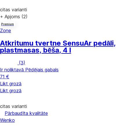
citas varianti
+ Apjoms (2)
Premium
Zone
Atkritumu tvertne Sensu
Ar pedāli,
plastmasas, bēša, 4 l
(
3
)
Ir noliktavā
Pēdējais gabals
71 €
Likt grozā
Likt grozā
citas varianti
Pārbaudīta kvalitāte
Wenko