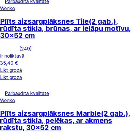
Pārbaudīta kvalitāte
Wenko
Plīts aizsargplāksnes Tile
(2 gab.),
rūdīta stikla, brūnas, ar ielāpu motīvu,
30x52 cm
(
249
)
Ir noliktavā
35,40 €
Likt grozā
Likt grozā
Pārbaudīta kvalitāte
Wenko
Plīts aizsargplāksnes Marble
(2 gab.),
rūdīta stikla, pelēkas, ar akmens
rakstu, 30x52 cm