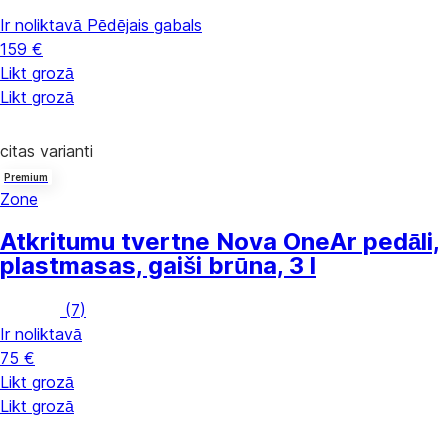
Ir noliktavā
Pēdējais gabals
159 €
Likt grozā
Likt grozā
citas varianti
Premium
Zone
Atkritumu tvertne Nova One
Ar pedāli,
plastmasas, gaiši brūna, 3 l
(
7
)
Ir noliktavā
75 €
Likt grozā
Likt grozā