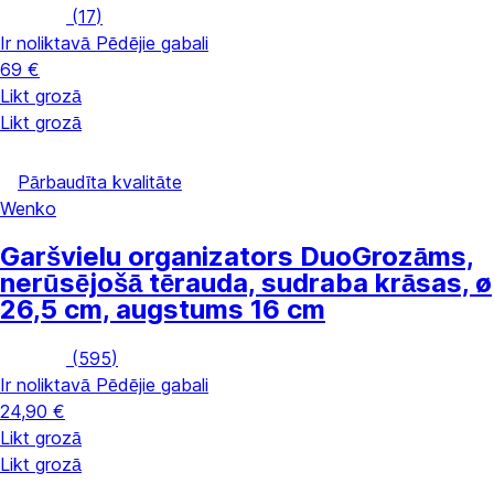
(
17
)
Ir noliktavā
Pēdējie gabali
69 €
Likt grozā
Likt grozā
Pārbaudīta kvalitāte
Wenko
Garšvielu organizators Duo
Grozāms,
nerūsējošā tērauda, sudraba krāsas, ø
26,5 cm, augstums 16 cm
(
595
)
Ir noliktavā
Pēdējie gabali
24,90 €
Likt grozā
Likt grozā