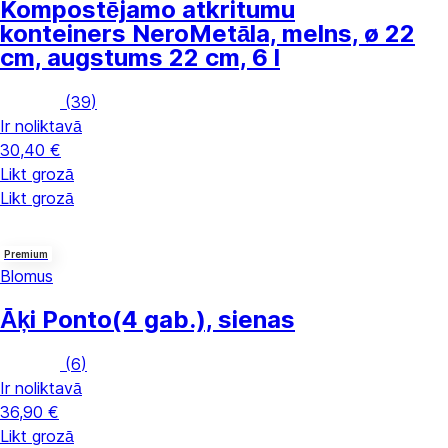
Kompostējamo atkritumu
konteiners Nero
Metāla, melns, ø 22
cm, augstums 22 cm, 6 l
(
39
)
Ir noliktavā
30,40 €
Likt grozā
Likt grozā
Premium
Blomus
Āķi Ponto
(4 gab.), sienas
(
6
)
Ir noliktavā
36,90 €
Likt grozā