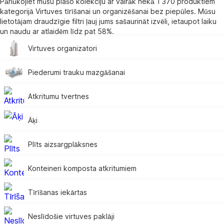
Pārlūkojiet mūsu plašo kolekciju ar vairāk nekā 1 370 produktiem
kategorijā Virtuves tīrīšanai un organizēšanai bez piepūles. Mūsu
lietotājam draudzīgie filtri ļauj jums sašaurināt izvēli, ietaupot laiku
un naudu ar atlaidēm līdz pat 58%.
Virtuves organizatori
Piederumi trauku mazgāšanai
Atkritumu tvertnes
Āķi
Plīts aizsargplāksnes
Konteineri komposta atkritumiem
Tīrīšanas iekārtas
Neslīdošie virtuves paklāji