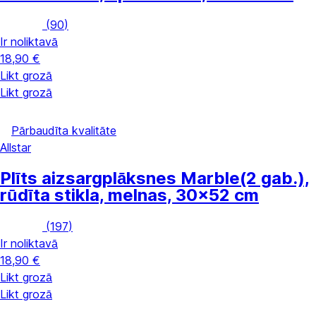
(
90
)
Ir noliktavā
18,90 €
Likt grozā
Likt grozā
Pārbaudīta kvalitāte
Allstar
Plīts aizsargplāksnes Marble
(2 gab.),
rūdīta stikla, melnas, 30x52 cm
(
197
)
Ir noliktavā
18,90 €
Likt grozā
Likt grozā