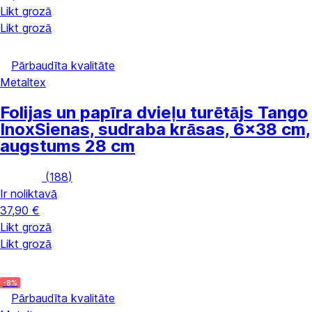
Likt grozā
Likt grozā
Pārbaudīta kvalitāte
Metaltex
Folijas un papīra dvieļu turētājs Tango
Inox
Sienas, sudraba krāsas, 6x38 cm,
augstums 28 cm
(
188
)
Ir noliktavā
37,90 €
Likt grozā
Likt grozā
-8%
Pārbaudīta kvalitāte