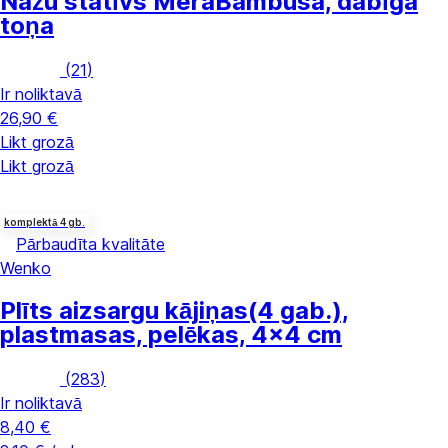
Nažu statīvs Mera
Bambusa, dabīga
toņa
(
21
)
Ir noliktavā
26,90 €
Likt grozā
Likt grozā
komplektā 4 gb.
Pārbaudīta kvalitāte
Wenko
Plīts aizsargu kājiņas
(4 gab.),
plastmasas, pelēkas, 4x4 cm
(
283
)
Ir noliktavā
8,40 €