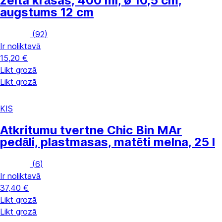
zelta krāsas, 400 ml, ø 10,5 cm,
augstums 12 cm
(
92
)
Ir noliktavā
15,20 €
Likt grozā
Likt grozā
KIS
Atkritumu tvertne Chic Bin M
Ar
pedāli, plastmasas, matēti melna, 25 l
(
6
)
Ir noliktavā
37,40 €
Likt grozā
Likt grozā