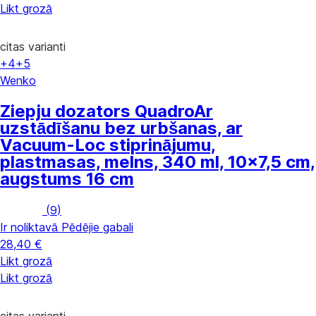
Likt grozā
citas varianti
+4
+5
Wenko
Ziepju dozators Quadro
Ar
uzstādīšanu bez urbšanas, ar
Vacuum-Loc stiprinājumu,
plastmasas, melns, 340 ml, 10x7,5 cm,
augstums 16 cm
(
9
)
Ir noliktavā
Pēdējie gabali
28,40 €
Likt grozā
Likt grozā
citas varianti