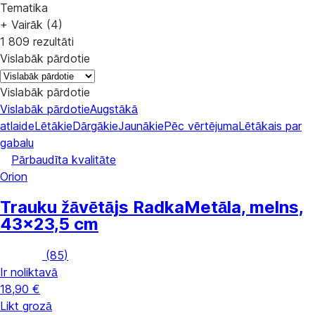
Tematika
+ Vairāk (4)
1 809 rezultāti
Vislabāk pārdotie
Vislabāk pārdotie
Vislabāk pārdotie
Augstākā
atlaide
Lētākie
Dārgākie
Jaunākie
Pēc vērtējuma
Lētākais par
gabalu
Pārbaudīta kvalitāte
Orion
Trauku žāvētājs Radka
Metāla, melns,
43x23,5 cm
(
85
)
Ir noliktavā
18,90 €
Likt grozā