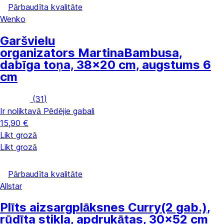
Pārbaudīta kvalitāte
Wenko
Garšvielu
organizators Martina
Bambusa,
dabīga toņa, 38x20 cm, augstums 6
cm
(
31
)
Ir noliktavā
Pēdējie gabali
15,90 €
Likt grozā
Likt grozā
Pārbaudīta kvalitāte
Allstar
Plīts aizsargplāksnes Curry
(2 gab.),
rūdīta stikla, apdrukātas, 30x52 cm