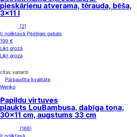
pieskārienu atverama, tērauda, bēša,
3x11 l
(
2
)
Ir noliktavā
Pēdējais gabals
199 €
Likt grozā
Likt grozā
citas varianti
Pārbaudīta kvalitāte
Wenko
Papildu virtuves
plaukts Lou
Bambusa, dabīga toņa,
30x11 cm, augstums 33 cm
(
188
)
Ir noliktavā