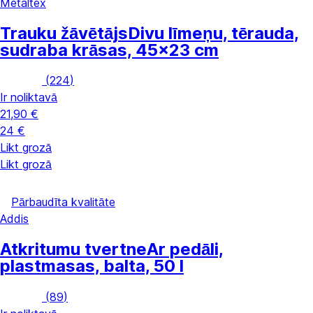
Metaltex
Trauku žāvētājs
Divu līmeņu, tērauda,
sudraba krāsas, 45x23 cm
(
224
)
Ir noliktavā
21,90 €
24 €
Likt grozā
Likt grozā
Pārbaudīta kvalitāte
Addis
Atkritumu tvertne
Ar pedāli,
plastmasas, balta, 50 l
(
89
)