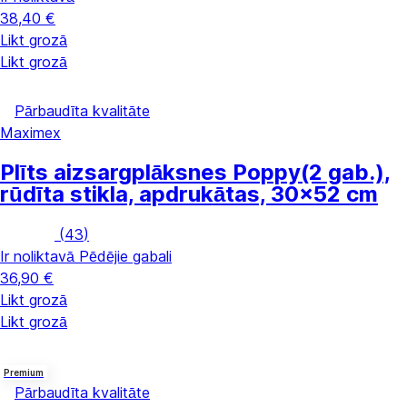
38,40 €
Likt grozā
Likt grozā
Pārbaudīta kvalitāte
Maximex
Plīts aizsargplāksnes Poppy
(2 gab.),
rūdīta stikla, apdrukātas, 30x52 cm
(
43
)
Ir noliktavā
Pēdējie gabali
36,90 €
Likt grozā
Likt grozā
Premium
Pārbaudīta kvalitāte