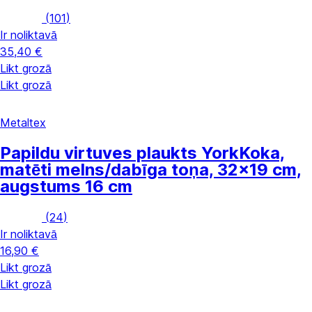
(
101
)
Ir noliktavā
35,40 €
Likt grozā
Likt grozā
Metaltex
Papildu virtuves plaukts York
Koka,
matēti melns/dabīga toņa, 32x19 cm,
augstums 16 cm
(
24
)
Ir noliktavā
16,90 €
Likt grozā
Likt grozā