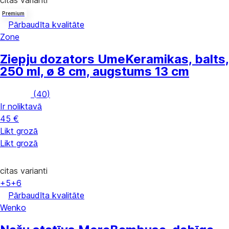
Premium
Pārbaudīta kvalitāte
Zone
Ziepju dozators Ume
Keramikas, balts,
250 ml, ø 8 cm, augstums 13 cm
(
40
)
Ir noliktavā
45 €
Likt grozā
Likt grozā
citas varianti
+5
+6
Pārbaudīta kvalitāte
Wenko