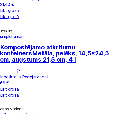
21,40 €
Likt grozā
Likt grozā
Premium
simplehuman
Kompostējamo atkritumu
konteiners
Metāla, pelēks, 14,5x24,5
cm, augstums 21,5 cm, 4 l
(
7
)
Ir noliktavā
Pēdējie gabali
66 €
Likt grozā
Likt grozā
citas varianti