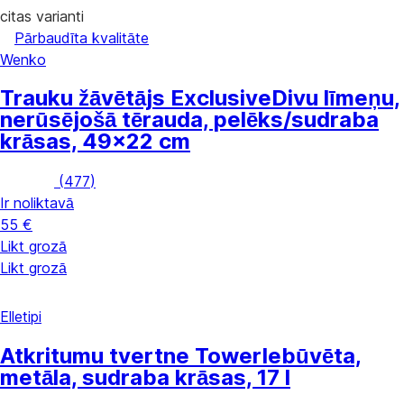
citas varianti
Pārbaudīta kvalitāte
Wenko
Trauku žāvētājs Exclusive
Divu līmeņu,
nerūsējošā tērauda, pelēks/sudraba
krāsas, 49x22 cm
(
477
)
Ir noliktavā
55 €
Likt grozā
Likt grozā
Elletipi
Atkritumu tvertne Tower
Iebūvēta,
metāla, sudraba krāsas, 17 l