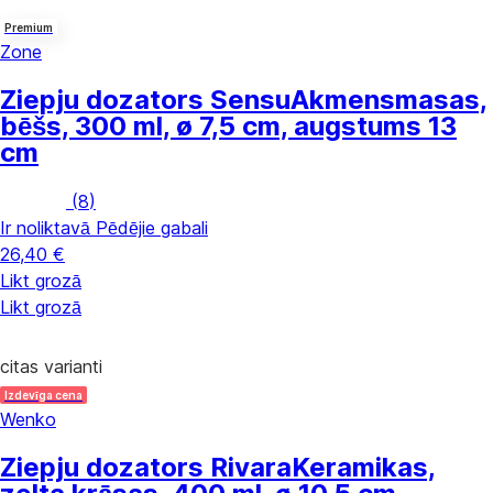
Premium
Zone
Ziepju dozators Sensu
Akmensmasas,
bēšs, 300 ml, ø 7,5 cm, augstums 13
cm
(
8
)
Ir noliktavā
Pēdējie gabali
26,40 €
Likt grozā
Likt grozā
citas varianti
Izdevīga cena
Wenko
Ziepju dozators Rivara
Keramikas,