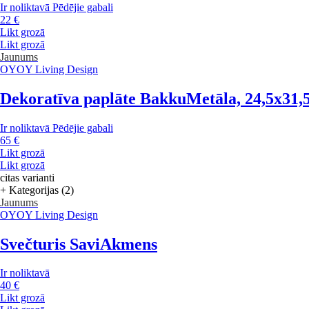
Ir noliktavā
Pēdējie gabali
22 €
Likt grozā
Likt grozā
Jaunums
OYOY Living Design
Dekoratīva paplāte Bakku
Metāla, 24,5x31,
Ir noliktavā
Pēdējie gabali
65 €
Likt grozā
Likt grozā
citas varianti
+ Kategorijas (2)
Jaunums
OYOY Living Design
Svečturis Savi
Akmens
Ir noliktavā
40 €
Likt grozā