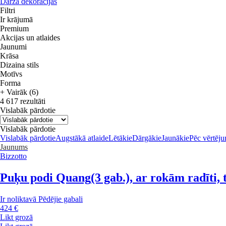
Dārza dekorācijas
Filtri
Ir krājumā
Premium
Akcijas un atlaides
Jaunumi
Krāsa
Dizaina stils
Motīvs
Forma
+ Vairāk (6)
4 617 rezultāti
Vislabāk pārdotie
Vislabāk pārdotie
Vislabāk pārdotie
Augstākā atlaide
Lētākie
Dārgākie
Jaunākie
Pēc vērtēj
Jaunums
Bizzotto
Puķu podi Quang
(3 gab.), ar rokām radīti,
Ir noliktavā
Pēdējie gabali
424 €
Likt grozā