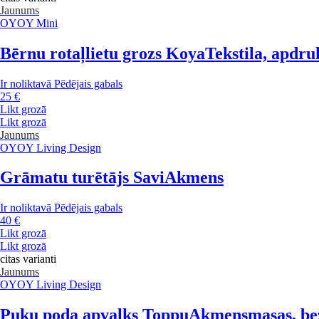
Jaunums
OYOY Mini
Bērnu rotaļlietu grozs Koya
Tekstila, apdru
Ir noliktavā
Pēdējais gabals
25 €
Likt grozā
Likt grozā
Jaunums
OYOY Living Design
Grāmatu turētājs Savi
Akmens
Ir noliktavā
Pēdējais gabals
40 €
Likt grozā
Likt grozā
citas varianti
Jaunums
OYOY Living Design
Puķu poda apvalks Toppu
Akmensmasas, bez