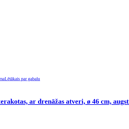
uma
Lētākais par gabalu
 terakotas, ar drenāžas atveri, ø 46 cm, aug