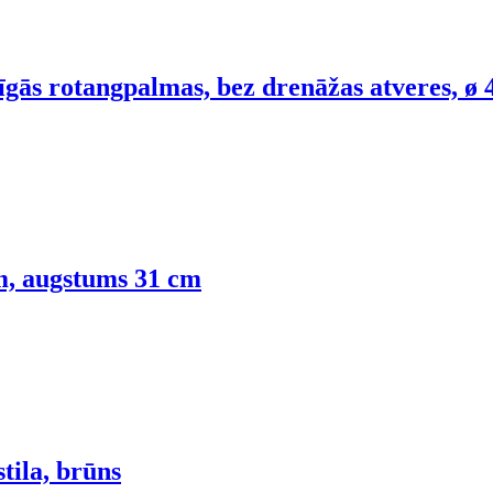
līgās rotangpalmas, bez drenāžas atveres, ø
, augstums 31 cm
tila, brūns