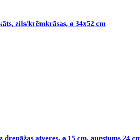
kāts, zils/krēmkrāsas, ø 34x52 cm
 drenāžas atveres, ø 15 cm, augstums 24 c