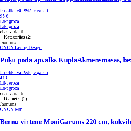
Ir noliktavā
Pēdējie gabali
95 €
Likt grozā
Likt grozā
citas varianti
+ Kategorijas (2)
Jaunums
OYOY Living Design
Puķu poda apvalks Kupla
Akmensmasas, bez
Ir noliktavā
Pēdējie gabali
41 €
Likt grozā
Likt grozā
citas varianti
+ Diametrs (2)
Jaunums
OYOY Mini
Bērnu virtene Moni
Garums 220 cm, kokvil