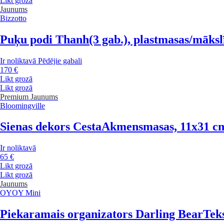
Likt grozā
Jaunums
Bizzotto
Puķu podi Thanh
(3 gab.), plastmasas/māks
Ir noliktavā
Pēdējie gabali
170 €
Likt grozā
Likt grozā
Premium
Jaunums
Bloomingville
Sienas dekors Cesta
Akmensmasas, 11x31 cm
Ir noliktavā
65 €
Likt grozā
Likt grozā
Jaunums
OYOY Mini
Piekaramais organizators Darling Bear
Teks