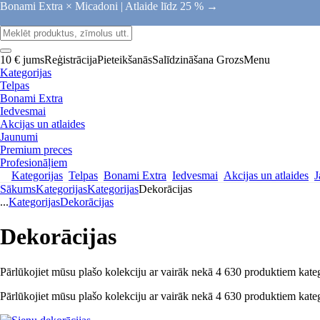
Bonami Extra × Micadoni |
Atlaide līdz 25 % →
10 € jums
Reģistrācija
Pieteikšanās
Salīdzināšana
Grozs
Menu
Kategorijas
Telpas
Bonami Extra
Iedvesmai
Akcijas un atlaides
Jaunumi
Premium preces
Profesionāļiem
Kategorijas
Telpas
Bonami Extra
Iedvesmai
Akcijas un atlaides
J
Sākums
Kategorijas
Kategorijas
Dekorācijas
...
Kategorijas
Dekorācijas
Dekorācijas
Pārlūkojiet mūsu plašo kolekciju ar vairāk nekā 4 630 produktiem kategor
Pārlūkojiet mūsu plašo kolekciju ar vairāk nekā 4 630 produktiem kategor