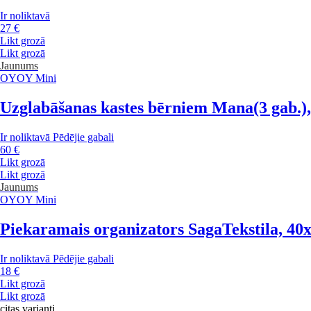
Ir noliktavā
27 €
Likt grozā
Likt grozā
Jaunums
OYOY Mini
Uzglabāšanas kastes bērniem Mana
(3 gab.
Ir noliktavā
Pēdējie gabali
60 €
Likt grozā
Likt grozā
Jaunums
OYOY Mini
Piekaramais organizators Saga
Tekstila, 4
Ir noliktavā
Pēdējie gabali
18 €
Likt grozā
Likt grozā
citas varianti