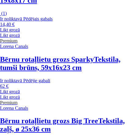
19x8x17 cm
(
1
)
Ir noliktavā
Pēdējais gabals
14,40 €
Likt grozā
Likt grozā
Premium
Lorena Canals
Bērnu rotaļlietu grozs Sparky
Tekstila,
tumši brūns, 59x16x23 cm
Ir noliktavā
Pēdējie gabali
62 €
Likt grozā
Likt grozā
Premium
Lorena Canals
Bērnu rotaļlietu grozs Big Tree
Tekstila,
zaļš, ø 25x36 cm