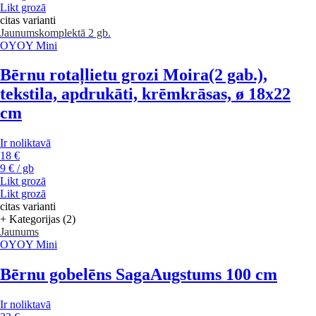
Likt grozā
citas varianti
Jaunums
komplektā 2 gb.
OYOY Mini
Bērnu rotaļlietu grozi Moira
(2 gab.),
tekstila, apdrukāti, krēmkrāsas, ø 18x22
cm
Ir noliktavā
18 €
9 € / gb
Likt grozā
Likt grozā
citas varianti
+ Kategorijas (2)
Jaunums
OYOY Mini
Bērnu gobelēns Saga
Augstums 100 cm
Ir noliktavā