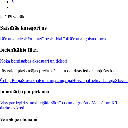
5
Ielādēt vairāk
Saistītās kategorijas
Bērnu tapetes
Bērnu uzlīmes
Baldahīni
Bērnu apgaismojums
Iecienītākie filtri
Koka bērnistabas aksesuāri un dekori
Jūs gaida plašs mājas preču klāsts un daudzas iedvesmojošas idejas.
Čehija
Polija
Slovākija
Rumānija
Ungārija
Horvātija
Lietuva
Latvija
Slovēn
Informācija par pirkumu
Viss par iepirkšanos
Piegāde
Sūdzības un atgriešana
Maksājumi
Kā
darbojas kredīti
Vairāk par bonami