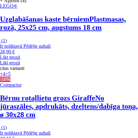
+ Apjoms (4)
LEGO®
Uzglabāšanas kaste bērniem
Plastmasas,
rozā, 25x25 cm, augstums 18 cm
(
1
)
Ir noliktavā
Pēdējie gabali
28,90 €
Likt grozā
Likt grozā
citas varianti
+4
+5
-10%
Compactor
Bērnu rotaļlietu grozs Giraffe
No
jūraszāles, apdrukāts, dzeltens/dabīga toņa,
ø 30x28 cm
(
1
)
Ir noliktavā
Pēdējie gabali