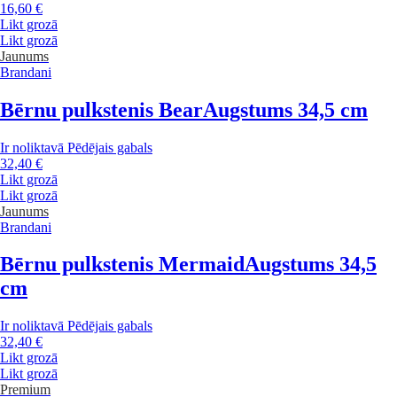
16,60 €
Likt grozā
Likt grozā
Jaunums
Brandani
Bērnu pulkstenis Bear
Augstums 34,5 cm
Ir noliktavā
Pēdējais gabals
32,40 €
Likt grozā
Likt grozā
Jaunums
Brandani
Bērnu pulkstenis Mermaid
Augstums 34,5
cm
Ir noliktavā
Pēdējais gabals
32,40 €
Likt grozā
Likt grozā
Premium