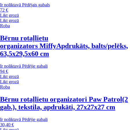
Ir noliktavā
Pēdējais gabals
72 €
Likt grozā
Likt grozā
Roba
Bērnu rotaļlietu
organizators Miffy
Apdrukāts, balts/pelēks,
63,5x29,5x60 cm
Ir noliktavā
Pēdējie gabali
94 €
Likt grozā
Likt grozā
Roba
Bērnu rotaļlietu organizatori Paw Patrol
(2
gab.), tekstila, apdrukāti, 27x27x27 cm
Ir noliktavā
Pēdējie gabali
30,40 €
Likt grozā