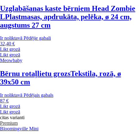
Uzglabāšanas kaste bērniem Head Zombie
L
Plastmasas, apdrukāta, pelēka, ø 24 cm,
augstums 27 cm
Ir noliktavā
Pēdējie gabali
32,40 €
Likt grozā
Likt grozā
Meowbaby
Bērnu rotaļlietu grozs
Tekstila, rozā, ø
39x50 cm
Ir noliktavā
Pēdējais gabals
87 €
Likt grozā
Likt grozā
citas varianti
Premium
Bloomingville Mini