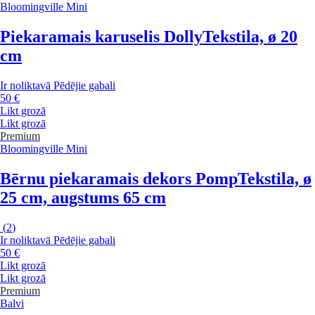
Bloomingville Mini
Piekaramais karuselis Dolly
Tekstila, ø 20
cm
Ir noliktavā
Pēdējie gabali
50 €
Likt grozā
Likt grozā
Premium
Bloomingville Mini
Bērnu piekaramais dekors Pomp
Tekstila, ø
25 cm, augstums 65 cm
(
2
)
Ir noliktavā
Pēdējie gabali
50 €
Likt grozā
Likt grozā
Premium
Balvi