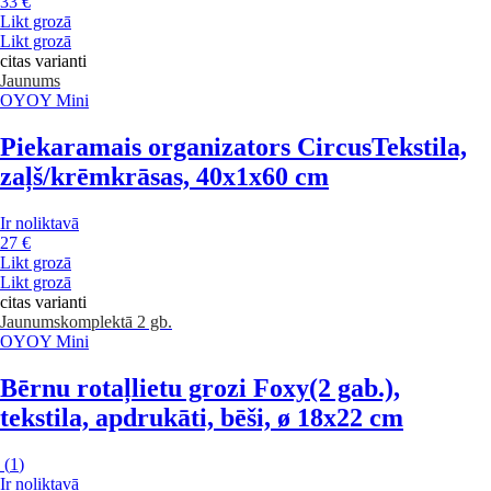
33 €
Likt grozā
Likt grozā
citas varianti
Jaunums
OYOY Mini
Piekaramais organizators Circus
Tekstila,
zaļš/krēmkrāsas, 40x1x60 cm
Ir noliktavā
27 €
Likt grozā
Likt grozā
citas varianti
Jaunums
komplektā 2 gb.
OYOY Mini
Bērnu rotaļlietu grozi Foxy
(2 gab.),
tekstila, apdrukāti, bēši, ø 18x22 cm
(
1
)
Ir noliktavā