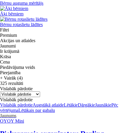
Bērnu auguma mērītājs
Āķi bērniem
Bērnu rotaslietu lādītes
Filtri
Premium
Akcijas un atlaides
Jaunumi
Ir krājumā
Krāsa
Cena
Piedāvājuma veids
Pieejamība
+ Vairāk (4)
325 rezultāti
Vislabāk pārdotie
Vislabāk pārdotie
Vislabāk pārdotie
Augstākā atlaide
Lētākie
Dārgākie
Jaunākie
Pēc
vērtējuma
Lētākais par gabalu
Jaunums
OYOY Mini