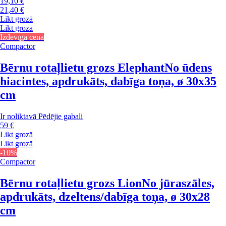
19,10 €
21,40 €
Likt grozā
Likt grozā
Izdevīga cena
Compactor
Bērnu rotaļlietu grozs Elephant
No ūdens
hiacintes, apdrukāts, dabīga toņa, ø 30x35
cm
Ir noliktavā
Pēdējie gabali
59 €
Likt grozā
Likt grozā
-10%
Compactor
Bērnu rotaļlietu grozs Lion
No jūraszāles,
apdrukāts, dzeltens/dabīga toņa, ø 30x28
cm