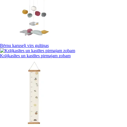
Bērnu karuseļi virs gultiņas
Krājkasītes un kastītes pirmajam zobam