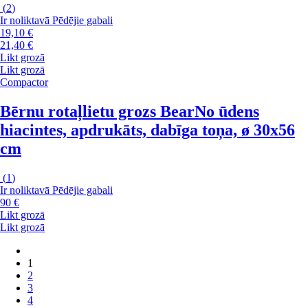
(
2
)
Ir noliktavā
Pēdējie gabali
19,10 €
21,40 €
Likt grozā
Likt grozā
Compactor
Bērnu rotaļlietu grozs Bear
No ūdens
hiacintes, apdrukāts, dabīga toņa, ø 30x56
cm
(
1
)
Ir noliktavā
Pēdējie gabali
90 €
Likt grozā
Likt grozā
1
2
3
4