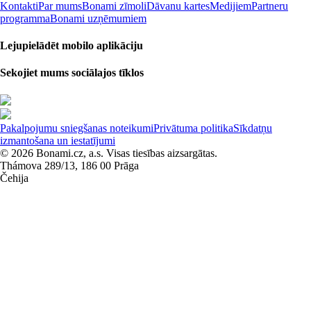
Kontakti
Par mums
Bonami zīmoli
Dāvanu kartes
Medijiem
Partneru
programma
Bonami uzņēmumiem
Lejupielādēt mobilo aplikāciju
Sekojiet mums sociālajos tīklos
Pakalpojumu sniegšanas noteikumi
Privātuma politika
Sīkdatņu
izmantošana un iestatījumi
© 2026 Bonami.cz, a.s. Visas tiesības aizsargātas.
Thámova 289/13, 186 00 Prāga
Čehija