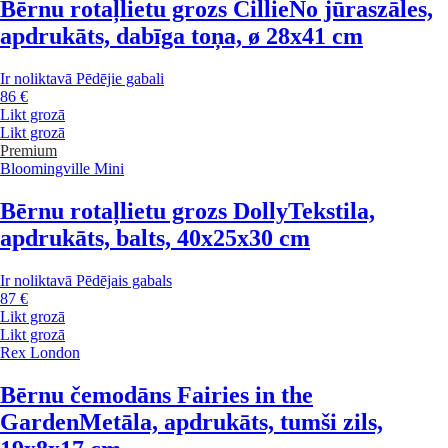
Bērnu rotaļlietu grozs Cillie
No jūraszāles,
apdrukāts, dabīga toņa, ø 28x41 cm
Ir noliktavā
Pēdējie gabali
86 €
Likt grozā
Likt grozā
Premium
Bloomingville Mini
Bērnu rotaļlietu grozs Dolly
Tekstila,
apdrukāts, balts, 40x25x30 cm
Ir noliktavā
Pēdējais gabals
87 €
Likt grozā
Likt grozā
Rex London
Bērnu čemodāns Fairies in the
Garden
Metāla, apdrukāts, tumši zils,