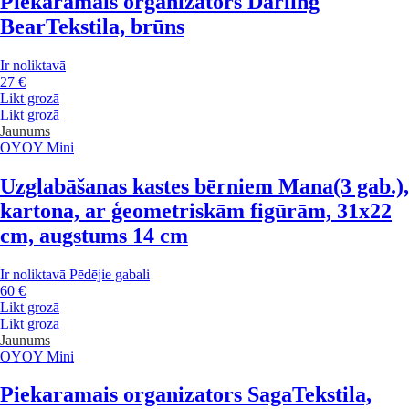
Piekaramais organizators Darling
Bear
Tekstila, brūns
Ir noliktavā
27 €
Likt grozā
Likt grozā
Jaunums
OYOY Mini
Uzglabāšanas kastes bērniem Mana
(3 gab.),
kartona, ar ģeometriskām figūrām, 31x22
cm, augstums 14 cm
Ir noliktavā
Pēdējie gabali
60 €
Likt grozā
Likt grozā
Jaunums
OYOY Mini
Piekaramais organizators Saga
Tekstila,