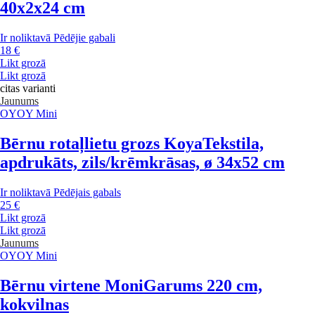
40x2x24 cm
Ir noliktavā
Pēdējie gabali
18 €
Likt grozā
Likt grozā
citas varianti
Jaunums
OYOY Mini
Bērnu rotaļlietu grozs Koya
Tekstila,
apdrukāts, zils/krēmkrāsas, ø 34x52 cm
Ir noliktavā
Pēdējais gabals
25 €
Likt grozā
Likt grozā
Jaunums
OYOY Mini
Bērnu virtene Moni
Garums 220 cm,
kokvilnas