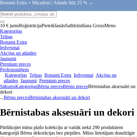
Bonami Extra × Micadoni |
Atlaide līdz 25 % →
10 € jums
Reģistrācija
Pieteikšanās
Salīdzināšana
Grozs
Menu
Kategorijas
Telpas
Bonami Extra
Iedvesmai
Akcijas un atlaides
Jaunumi
Premium preces
Profesionāļiem
Kategorijas
Telpas
Bonami Extra
Iedvesmai
Akcijas un
atlaides
Jaunumi
Premium preces
Sākums
Kategorijas
Bērnu preces
Bērnu preces
Bērnistabas aksesuāri un
dekori
...
Bērnu preces
Bērnistabas aksesuāri un dekori
Bērnistabas aksesuāri un dekori
Pārlūkojiet mūsu plašo kolekciju ar vairāk nekā 290 produktiem
kategorijā Bērnu dekorācijas bez piepūles. Mūsu lietotājam draudzīgie