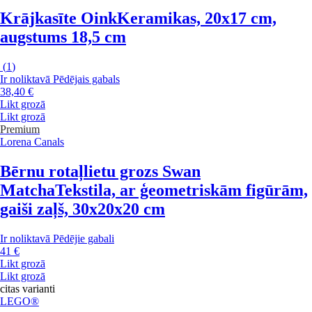
Krājkasīte Oink
Keramikas, 20x17 cm,
augstums 18,5 cm
(
1
)
Ir noliktavā
Pēdējais gabals
38,40 €
Likt grozā
Likt grozā
Premium
Lorena Canals
Bērnu rotaļlietu grozs Swan
Matcha
Tekstila, ar ģeometriskām figūrām,
gaiši zaļš, 30x20x20 cm
Ir noliktavā
Pēdējie gabali
41 €
Likt grozā
Likt grozā
citas varianti
LEGO®