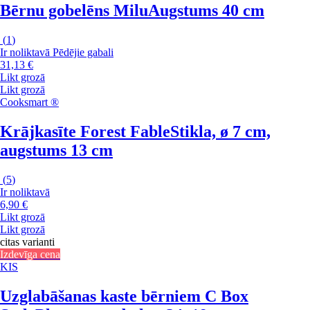
Bērnu gobelēns Milu
Augstums 40 cm
(
1
)
Ir noliktavā
Pēdējie gabali
31,13 €
Likt grozā
Likt grozā
Cooksmart ®
Krājkasīte Forest Fable
Stikla, ø 7 cm,
augstums 13 cm
(
5
)
Ir noliktavā
6,90 €
Likt grozā
Likt grozā
citas varianti
Izdevīga cena
KIS
Uzglabāšanas kaste bērniem C Box