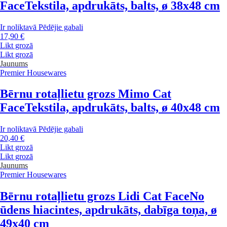
Face
Tekstila, apdrukāts, balts, ø 38x48 cm
Ir noliktavā
Pēdējie gabali
17,90 €
Likt grozā
Likt grozā
Jaunums
Premier Housewares
Bērnu rotaļlietu grozs Mimo Cat
Face
Tekstila, apdrukāts, balts, ø 40x48 cm
Ir noliktavā
Pēdējie gabali
20,40 €
Likt grozā
Likt grozā
Jaunums
Premier Housewares
Bērnu rotaļlietu grozs Lidi Cat Face
No
ūdens hiacintes, apdrukāts, dabīga toņa, ø
49x40 cm