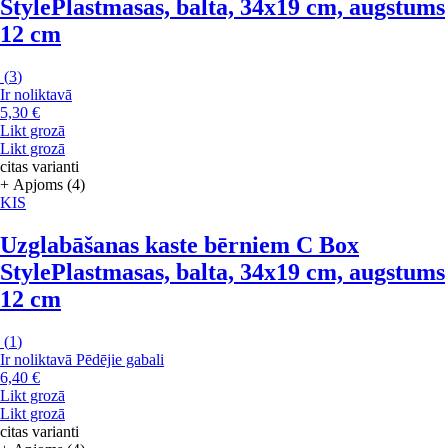
Style
Plastmasas, balta, 34x19 cm, augstums
12 cm
(
3
)
Ir noliktavā
5,30 €
Likt grozā
Likt grozā
citas varianti
+ Apjoms (4)
KIS
Uzglabāšanas kaste bērniem C Box
Style
Plastmasas, balta, 34x19 cm, augstums
12 cm
(
1
)
Ir noliktavā
Pēdējie gabali
6,40 €
Likt grozā
Likt grozā
citas varianti