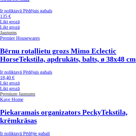
Ir noliktavā
Pēdējais gabals
135 €
Likt grozā
Likt grozā
Jaunums
Premier Housewares
Bērnu rotaļlietu grozs Mimo Eclectic
Horse
Tekstila, apdrukāts, balts, ø 38x48 cm
Ir noliktavā
Pēdējais gabals
18,40 €
Likt grozā
Likt grozā
Premium
Jaunums
Kave Home
Piekaramais organizators Pecky
Tekstila,
krēmkrāsas
Ir noliktavā
Pēdējie gabali