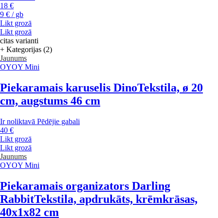
18 €
9 € / gb
Likt grozā
Likt grozā
citas varianti
+ Kategorijas (2)
Jaunums
OYOY Mini
Piekaramais karuselis Dino
Tekstila, ø 20
cm, augstums 46 cm
Ir noliktavā
Pēdējie gabali
40 €
Likt grozā
Likt grozā
Jaunums
OYOY Mini
Piekaramais organizators Darling
Rabbit
Tekstila, apdrukāts, krēmkrāsas,
40x1x82 cm