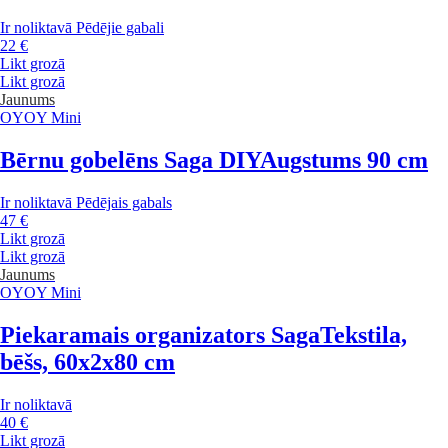
Ir noliktavā
Pēdējie gabali
22 €
Likt grozā
Likt grozā
Jaunums
OYOY Mini
Bērnu gobelēns Saga DIY
Augstums 90 cm
Ir noliktavā
Pēdējais gabals
47 €
Likt grozā
Likt grozā
Jaunums
OYOY Mini
Piekaramais organizators Saga
Tekstila,
bēšs, 60x2x80 cm
Ir noliktavā
40 €
Likt grozā