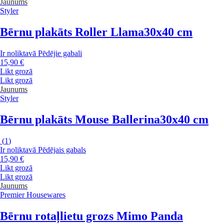
Jaunums
Styler
Bērnu plakāts Roller Llama
30x40 cm
Ir noliktavā
Pēdējie gabali
15,90 €
Likt grozā
Likt grozā
Jaunums
Styler
Bērnu plakāts Mouse Ballerina
30x40 cm
(
1
)
Ir noliktavā
Pēdējais gabals
15,90 €
Likt grozā
Likt grozā
Jaunums
Premier Housewares
Bērnu rotaļlietu grozs Mimo Panda