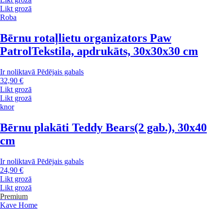
Likt grozā
Roba
Bērnu rotaļlietu organizators Paw
Patrol
Tekstila, apdrukāts, 30x30x30 cm
Ir noliktavā
Pēdējais gabals
32,90 €
Likt grozā
Likt grozā
knor
Bērnu plakāti Teddy Bears
(2 gab.), 30x40
cm
Ir noliktavā
Pēdējais gabals
24,90 €
Likt grozā
Likt grozā
Premium
Kave Home