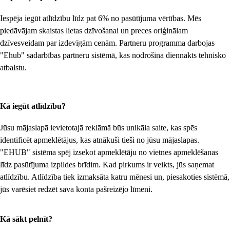
Iespēja iegūt atlīdzību līdz pat 6% no pasūtījuma vērtības. Mēs
piedāvājam skaistas lietas dzīvošanai un preces oriģinālam
dzīvesveidam par izdevīgām cenām. Partneru programma darbojas
"Ehub" sadarbības partneru sistēmā, kas nodrošina diennakts tehnisko
atbalstu.
Kā iegūt atlīdzību?
Jūsu mājaslapā ievietotajā reklāmā būs unikāla saite, kas spēs
identificēt apmeklētājus, kas atnākuši tieši no jūsu mājaslapas.
"EHUB" sistēma spēj izsekot apmeklētāju no vietnes apmeklēšanas
līdz pasūtījuma izpildes brīdim. Kad pirkums ir veikts, jūs saņemat
atlīdzību. Atlīdzība tiek izmaksāta katru mēnesi un, piesakoties sistēmā,
jūs varēsiet redzēt sava konta pašreizējo līmeni.
Kā sākt pelnīt?