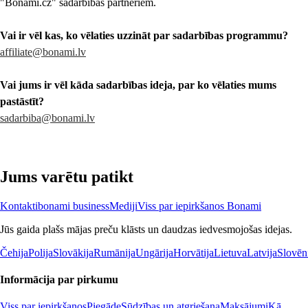
"Bonami.cz" sadarbības partneriem.
Vai ir vēl kas, ko vēlaties uzzināt par sadarbības programmu?
affiliate@bonami.lv
Vai jums ir vēl kāda sadarbības ideja, par ko vēlaties mums
pastāstīt?
sadarbiba@bonami.lv
Jums varētu patikt
Kontakti
bonami business
Mediji
Viss par iepirkšanos Bonami
Jūs gaida plašs mājas preču klāsts un daudzas iedvesmojošas idejas.
Čehija
Polija
Slovākija
Rumānija
Ungārija
Horvātija
Lietuva
Latvija
Slovēn
Informācija par pirkumu
Viss par iepirkšanos
Piegāde
Sūdzības un atgriešana
Maksājumi
Kā