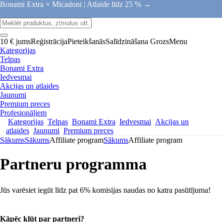
Bonami Extra × Micadoni |
Atlaide līdz 25 % →
10 € jums
Reģistrācija
Pieteikšanās
Salīdzināšana
Grozs
Menu
Kategorijas
Telpas
Bonami Extra
Iedvesmai
Akcijas un atlaides
Jaunumi
Premium preces
Profesionāļiem
Kategorijas
Telpas
Bonami Extra
Iedvesmai
Akcijas un
atlaides
Jaunumi
Premium preces
Sākums
Sākums
Affiliate program
Sākums
Affiliate program
Partneru programma
Jūs varēsiet iegūt līdz pat 6% komisijas naudas no katra pasūtījuma!
Kāpēc kļūt par partneri?