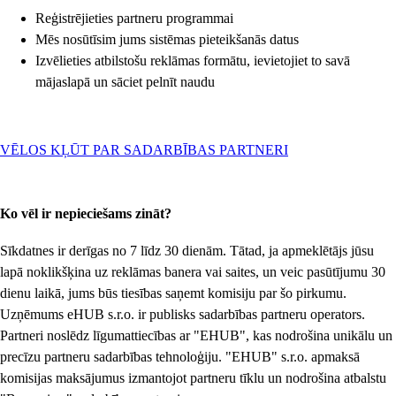
Reģistrējieties partneru programmai
Mēs nosūtīsim jums sistēmas pieteikšanās datus
Izvēlieties atbilstošu reklāmas formātu, ievietojiet to savā
mājaslapā un sāciet pelnīt naudu
VĒLOS KĻŪT PAR SADARBĪBAS PARTNERI
Ko vēl ir nepieciešams zināt?
Sīkdatnes ir derīgas no 7 līdz 30 dienām. Tātad, ja apmeklētājs jūsu
lapā noklikšķina uz reklāmas banera vai saites, un veic pasūtījumu 30
dienu laikā, jums būs tiesības saņemt komisiju par šo pirkumu.
Uzņēmums eHUB s.r.o. ir publisks sadarbības partneru operators.
Partneri noslēdz līgumattiecības ar "EHUB", kas nodrošina unikālu un
precīzu partneru sadarbības tehnoloģiju. "EHUB" s.r.o. apmaksā
komisijas maksājumus izmantojot partneru tīklu un nodrošina atbalstu