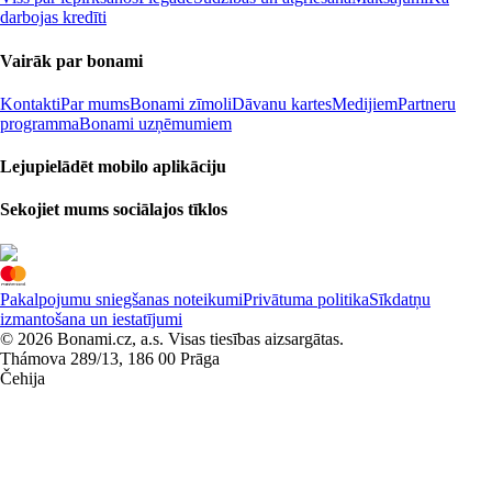
darbojas kredīti
Vairāk par bonami
Kontakti
Par mums
Bonami zīmoli
Dāvanu kartes
Medijiem
Partneru
programma
Bonami uzņēmumiem
Lejupielādēt mobilo aplikāciju
Sekojiet mums sociālajos tīklos
Pakalpojumu sniegšanas noteikumi
Privātuma politika
Sīkdatņu
izmantošana un iestatījumi
© 2026 Bonami.cz, a.s. Visas tiesības aizsargātas.
Thámova 289/13, 186 00 Prāga
Čehija