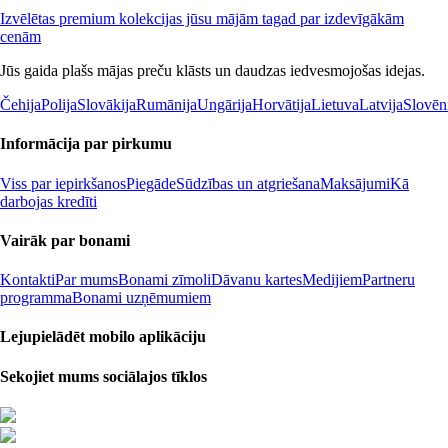
Izvēlētas premium kolekcijas jūsu mājām tagad par izdevīgākām
cenām
Jūs gaida plašs mājas preču klāsts un daudzas iedvesmojošas idejas.
Čehija
Polija
Slovākija
Rumānija
Ungārija
Horvātija
Lietuva
Latvija
Slovēn
Informācija par pirkumu
Viss par iepirkšanos
Piegāde
Sūdzības un atgriešana
Maksājumi
Kā
darbojas kredīti
Vairāk par bonami
Kontakti
Par mums
Bonami zīmoli
Dāvanu kartes
Medijiem
Partneru
programma
Bonami uzņēmumiem
Lejupielādēt mobilo aplikāciju
Sekojiet mums sociālajos tīklos