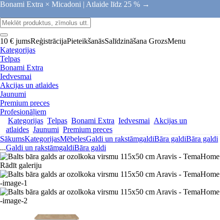
Bonami Extra × Micadoni |
Atlaide līdz 25 % →
10 € jums
Reģistrācija
Pieteikšanās
Salīdzināšana
Grozs
Menu
Kategorijas
Telpas
Bonami Extra
Iedvesmai
Akcijas un atlaides
Jaunumi
Premium preces
Profesionāļiem
Kategorijas
Telpas
Bonami Extra
Iedvesmai
Akcijas un
atlaides
Jaunumi
Premium preces
Sākums
Kategorijas
Mēbeles
Galdi un rakstāmgaldi
Bāra galdi
Bāra galdi
...
Galdi un rakstāmgaldi
Bāra galdi
Rādīt galeriju