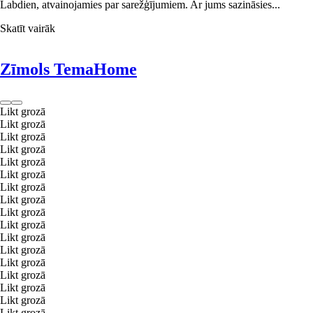
Labdien, atvainojamies par sarežģījumiem. Ar jums sazināsies...
Skatīt vairāk
Zīmols TemaHome
Likt grozā
Likt grozā
Likt grozā
Likt grozā
Likt grozā
Likt grozā
Likt grozā
Likt grozā
Likt grozā
Likt grozā
Likt grozā
Likt grozā
Likt grozā
Likt grozā
Likt grozā
Likt grozā
Likt grozā