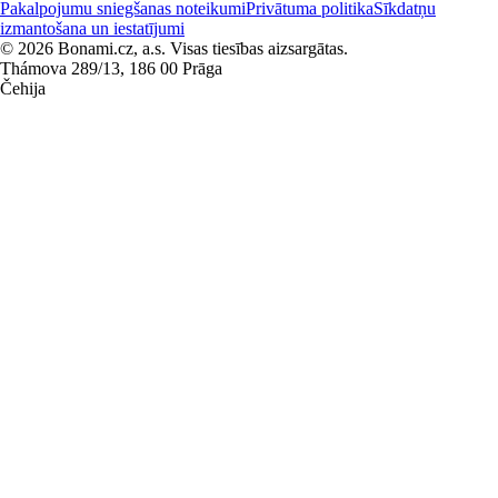
Pakalpojumu sniegšanas noteikumi
Privātuma politika
Sīkdatņu
izmantošana un iestatījumi
© 2026 Bonami.cz, a.s. Visas tiesības aizsargātas.
Thámova 289/13, 186 00 Prāga
Čehija