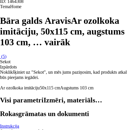
ID: 1464308
TemaHome
Bāra galds Aravis
Ar ozolkoka
imitāciju, 50x115 cm, augstums
103 cm
, …
vairāk
(
5
)
Sekot
Izpārdots
Noklikšķiniet uz "Sekot", un mēs jums paziņosim, kad produkts atkal
būs pieejams iegādei.
Ar ozolkoka imitāciju
50x115 cm
Augstums 103 cm
Visi parametri
Izmēri, materiāls…
Rokasgrāmatas un dokumenti
Instrukcija