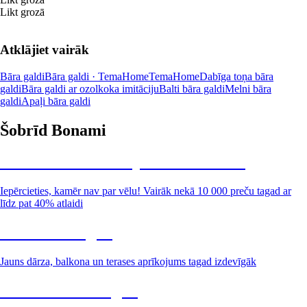
Likt grozā
Atklājiet vairāk
Bāra galdi
Bāra galdi · TemaHome
TemaHome
Dabīga toņa bāra
galdi
Bāra galdi ar ozolkoka imitāciju
Balti bāra galdi
Melni bāra
galdi
Apaļi bāra galdi
Šobrīd Bonami
Summer Sale: līdz pat 40% atlaide
Iepērcieties, kamēr nav par vēlu! Vairāk nekā 10 000 preču tagad ar
līdz pat 40% atlaidi
Dārzs izdevīgāk
Jauns dārza, balkona un terases aprīkojums tagad izdevīgāk
Premium izdevīgāk