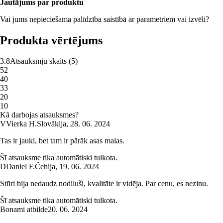
Jautājums par produktu
Vai jums nepieciešama palīdzība saistībā ar parametriem vai izvēli?
Produkta vērtējums
3.8
Atsauksmju skaits
(
5
)
5
2
4
0
3
3
2
0
1
0
Kā darbojas atsauksmes?
V
Vierka H.
Slovākija
,
28. 06. 2024
Tas ir jauki, bet tam ir pārāk asas malas.
Šī atsauksme tika automātiski tulkota.
D
Daniel F.
Čehija
,
19. 06. 2024
Stūri bija nedaudz nodiluši, kvalitāte ir vidēja. Par cenu, es nezinu.
Šī atsauksme tika automātiski tulkota.
Bonami atbilde
20. 06. 2024