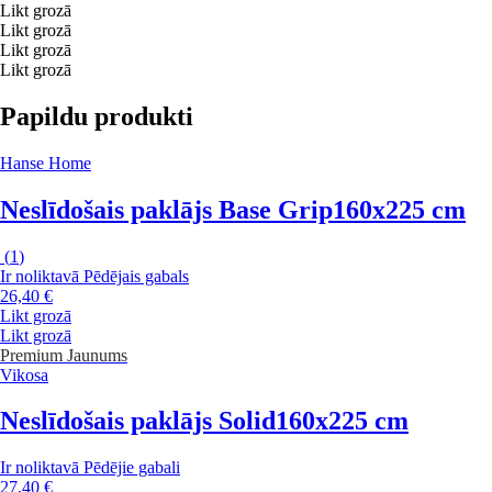
Likt grozā
Likt grozā
Likt grozā
Likt grozā
Papildu produkti
Hanse Home
Neslīdošais paklājs Base Grip
160x225 cm
(
1
)
Ir noliktavā
Pēdējais gabals
26,40 €
Likt grozā
Likt grozā
Premium
Jaunums
Vikosa
Neslīdošais paklājs Solid
160x225 cm
Ir noliktavā
Pēdējie gabali
27,40 €