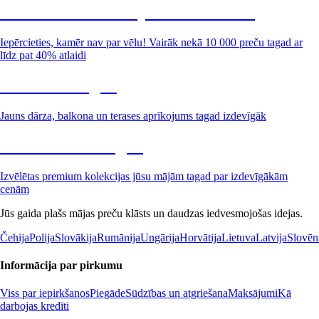
Summer Sale: līdz pat 40% atlaide
Iepērcieties, kamēr nav par vēlu! Vairāk nekā 10 000 preču tagad ar
līdz pat 40% atlaidi
Dārzs izdevīgāk
Jauns dārza, balkona un terases aprīkojums tagad izdevīgāk
Premium izdevīgāk
Izvēlētas premium kolekcijas jūsu mājām tagad par izdevīgākām
cenām
Jūs gaida plašs mājas preču klāsts un daudzas iedvesmojošas idejas.
Čehija
Polija
Slovākija
Rumānija
Ungārija
Horvātija
Lietuva
Latvija
Slovēn
Informācija par pirkumu
Viss par iepirkšanos
Piegāde
Sūdzības un atgriešana
Maksājumi
Kā
darbojas kredīti