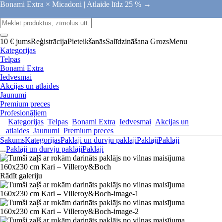
Bonami Extra × Micadoni |
Atlaide līdz 25 % →
10 € jums
Reģistrācija
Pieteikšanās
Salīdzināšana
Grozs
Menu
Kategorijas
Telpas
Bonami Extra
Iedvesmai
Akcijas un atlaides
Jaunumi
Premium preces
Profesionāļiem
Kategorijas
Telpas
Bonami Extra
Iedvesmai
Akcijas un
atlaides
Jaunumi
Premium preces
Sākums
Kategorijas
Paklāji un durvju paklāji
Paklāji
Paklāji
...
Paklāji un durvju paklāji
Paklāji
Rādīt galeriju