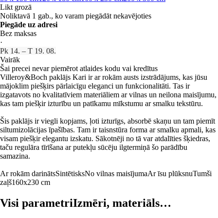
Likt grozā
Noliktavā 1 gab., ko varam piegādāt nekavējoties
Piegāde uz adresi
Bez maksas
·
Pk 14. – T 19. 08.
Vairāk
Šai precei nevar piemērot atlaides kodu vai kredītus
Villeroy&Boch paklājs Kari ir ar rokām austs izstrādājums, kas jūsu
mājoklim piešķirs pārlaicīgu eleganci un funkcionalitāti. Tas ir
izgatavots no kvalitatīviem materiāliem ar vilnas un neilona maisījumu,
kas tam piešķir izturību un patīkamu mīkstumu ar smalku tekstūru.
Šis paklājs ir viegli kopjams, ļoti izturīgs, absorbē skaņu un tam piemīt
siltumizolācijas īpašības. Tam ir taisnstūra forma ar smalku apmali, kas
visam piešķir elegantu izskatu. Sākotnēji no tā var atdalīties šķiedras,
taču regulāra tīrīšana ar putekļu sūcēju ilgtermiņā šo parādību
samazina.
Ar rokām darināts
Sintētisks
No vilnas maisījuma
Ar īsu plūksnu
Tumši
zaļš
160x230 cm
Visi parametri
Izmēri, materiāls…