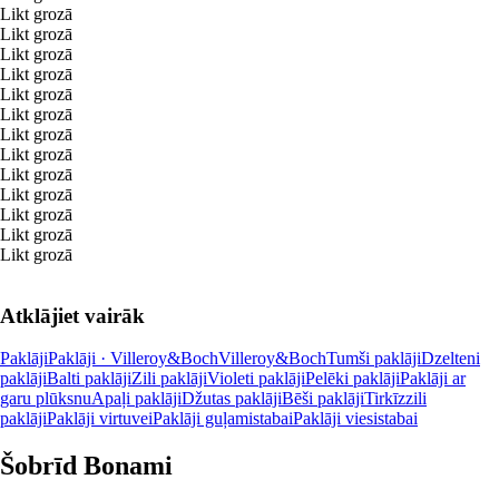
Likt grozā
Likt grozā
Likt grozā
Likt grozā
Likt grozā
Likt grozā
Likt grozā
Likt grozā
Likt grozā
Likt grozā
Likt grozā
Likt grozā
Likt grozā
Atklājiet vairāk
Paklāji
Paklāji · Villeroy&Boch
Villeroy&Boch
Tumši paklāji
Dzelteni
paklāji
Balti paklāji
Zili paklāji
Violeti paklāji
Pelēki paklāji
Paklāji ar
garu plūksnu
Apaļi paklāji
Džutas paklāji
Bēši paklāji
Tirkīzzili
paklāji
Paklāji virtuvei
Paklāji guļamistabai
Paklāji viesistabai
Šobrīd Bonami