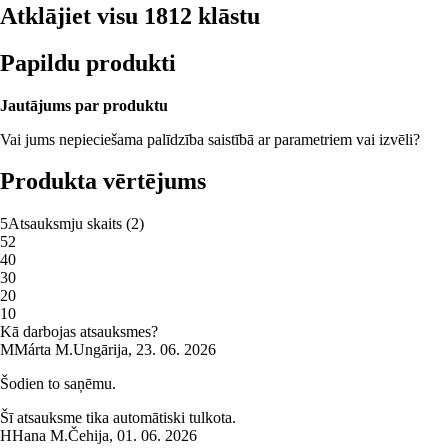
Atklājiet visu 1812 klāstu
Papildu produkti
Jautājums par produktu
Vai jums nepieciešama palīdzība saistībā ar parametriem vai izvēli?
Produkta vērtējums
5
Atsauksmju skaits
(
2
)
5
2
4
0
3
0
2
0
1
0
Kā darbojas atsauksmes?
M
Márta M.
Ungārija
,
23. 06. 2026
Šodien to saņēmu.
Šī atsauksme tika automātiski tulkota.
H
Hana M.
Čehija
,
01. 06. 2026