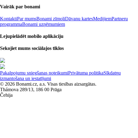
Vairāk par bonami
Kontakti
Par mums
Bonami zīmoli
Dāvanu kartes
Medijiem
Partneru
programma
Bonami uzņēmumiem
Lejupielādēt mobilo aplikāciju
Sekojiet mums sociālajos tīklos
Pakalpojumu sniegšanas noteikumi
Privātuma politika
Sīkdatņu
izmantošana un iestatījumi
© 2026 Bonami.cz, a.s. Visas tiesības aizsargātas.
Thámova 289/13, 186 00 Prāga
Čehija