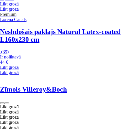
Likt grozā
Likt grozā
Premium
Lorena Canals
Neslīdošais paklājs Natural Latex-coated
L
160x230 cm
(
39
)
Ir noliktavā
44 €
Likt grozā
Likt grozā
Zīmols Villeroy&Boch
Likt grozā
Likt grozā
Likt grozā
Likt grozā
Likt grozā