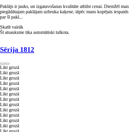
Paklājs ir jauks, un izgatavošanas kvalitāte atbilst cenai. Diemžēl man
piegādātajam paklājam uzbruka kaķene, tāpēc mans kopējais iespaids
par šī pakl...
Skatīt vairāk
Šī atsauksme tika automātiski tulkota.
Sērija 1812
Likt grozā
Likt grozā
Likt grozā
Likt grozā
Likt grozā
Likt grozā
Likt grozā
Likt grozā
Likt grozā
Likt grozā
Likt grozā
Likt grozā
Likt grozā