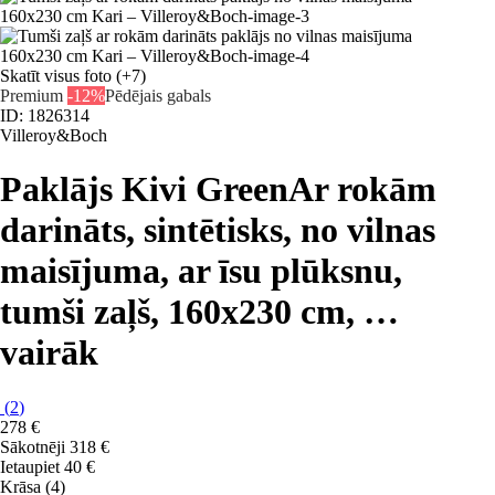
Skatīt visus foto
(+7)
Premium
-12%
Pēdējais gabals
ID: 1826314
Villeroy&Boch
Paklājs Kivi Green
Ar rokām
darināts, sintētisks, no vilnas
maisījuma, ar īsu plūksnu,
tumši zaļš, 160x230 cm
, …
vairāk
(
2
)
278 €
Sākotnēji
318 €
Ietaupiet 40 €
Krāsa (4)