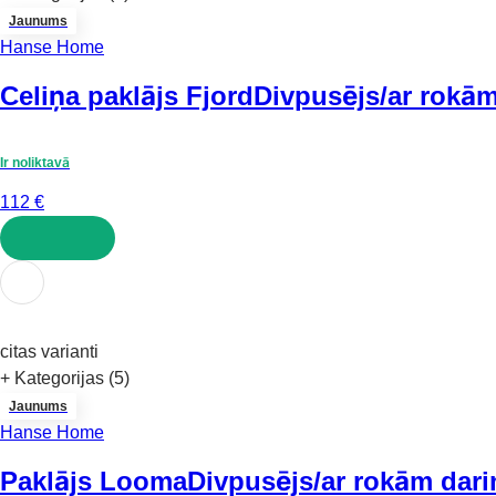
Jaunums
Hanse Home
Celiņa paklājs Fjord
Divpusējs/ar rokām
Ir noliktavā
112 €
LIKT GROZĀ
citas varianti
+ Kategorijas (5)
Jaunums
Hanse Home
Paklājs Looma
Divpusējs/ar rokām dari