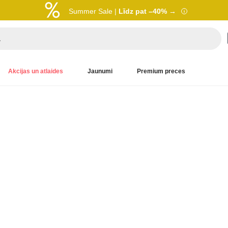
Summer Sale |
Līdz pat –40% →
Akcijas un atlaides
Jaunumi
Premium preces