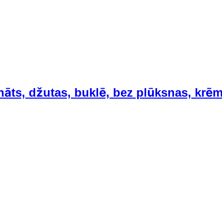
nāts, džutas, buklē, bez plūksnas, krē