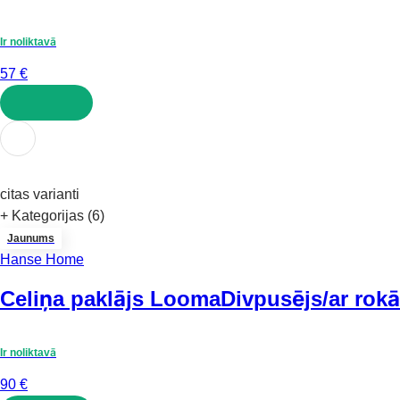
Ir noliktavā
57 €
LIKT GROZĀ
citas varianti
+ Kategorijas (6)
Jaunums
Hanse Home
Celiņa paklājs Looma
Divpusējs/ar rok
Ir noliktavā
90 €