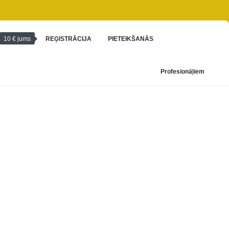
10 € jums
REĢISTRĀCIJA
PIETEIKŠANĀS
Profesionāļiem