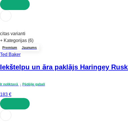
LIKT GROZĀ
citas varianti
+ Kategorijas (6)
Premium
Jaunums
Ted Baker
Iekštelpu un āra paklājs Haringey Rusk
Ir noliktavā
Pēdējie gabali
183 €
LIKT GROZĀ