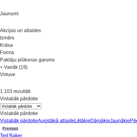
Jaunumi
Akcijas un atlaides
Izmērs
Krāsa
Forma
Paklāju plūksnas garums
+ Vairāk (19)
Virtuve
1 103 rezultāti
Vislabāk pārdotie
Vislabāk pārdotie
Vislabāk pārdotie
Augstākā atlaide
Lētākie
Dārgākie
Jaunākie
Pē
Premium
Ted Baker