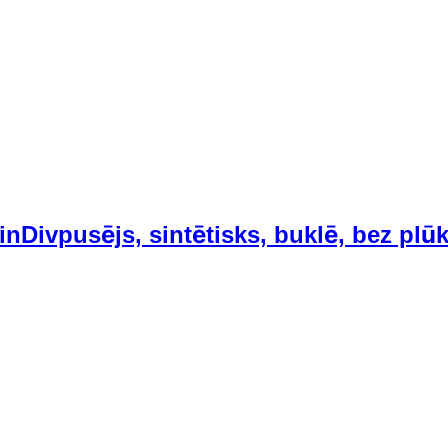
in
Divpusējs, sintētisks, buklē, bez pl