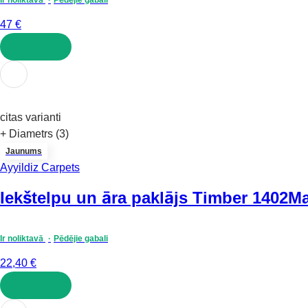
47 €
LIKT GROZĀ
citas varianti
+ Diametrs (3)
Jaunums
Ayyildiz Carpets
Iekštelpu un āra paklājs Timber 1402
Ma
Ir noliktavā
Pēdējie gabali
22,40 €
LIKT GROZĀ