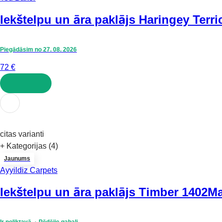
Iekštelpu un āra paklājs Haringey Terri
Piegādāsim no 27. 08. 2026
72 €
LIKT GROZĀ
citas varianti
+ Kategorijas (4)
Jaunums
Ayyildiz Carpets
Iekštelpu un āra paklājs Timber 1402
Ma
Ir noliktavā
Pēdējie gabali