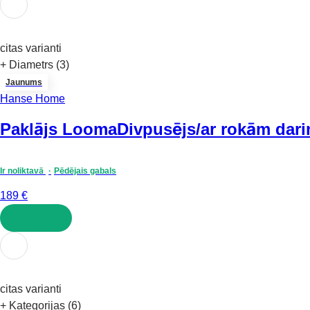
citas varianti
+ Diametrs (3)
Jaunums
Hanse Home
Paklājs Looma
Divpusējs/ar rokām dari
Ir noliktavā
Pēdējais gabals
189 €
LIKT GROZĀ
citas varianti
+ Kategorijas (6)