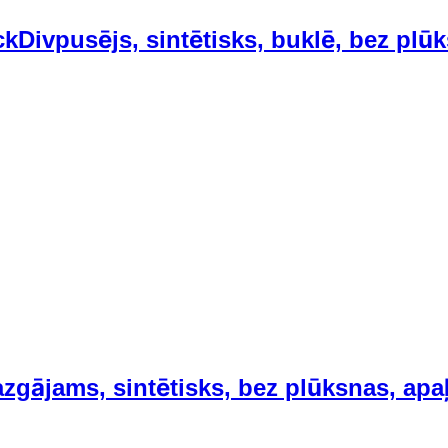
ck
Divpusējs, sintētisks, buklē, bez pl
zgājams, sintētisks, bez plūksnas, apa