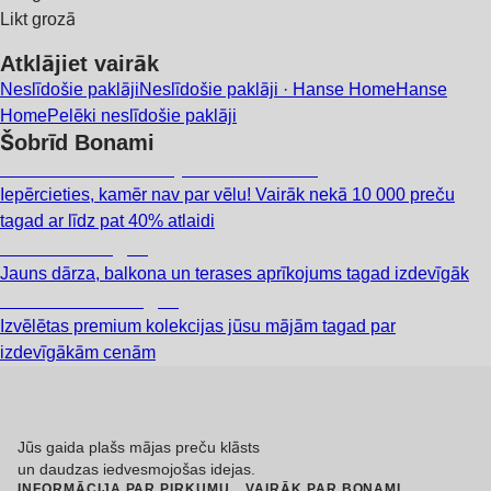
Likt grozā
Atklājiet vairāk
Neslīdošie paklāji
Neslīdošie paklāji · Hanse Home
Hanse
Home
Pelēki neslīdošie paklāji
Šobrīd Bonami
Summer Sale: līdz pat 40% atlaide
Iepērcieties, kamēr nav par vēlu! Vairāk nekā 10 000 preču
tagad ar līdz pat 40% atlaidi
Dārzs izdevīgāk
Jauns dārza, balkona un terases aprīkojums tagad izdevīgāk
Premium izdevīgāk
Izvēlētas premium kolekcijas jūsu mājām tagad par
izdevīgākām cenām
Jūs gaida plašs mājas preču klāsts
un daudzas iedvesmojošas idejas.
INFORMĀCIJA PAR PIRKUMU
VAIRĀK PAR BONAMI