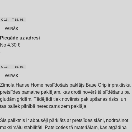
·
C 13. – T 19. 08.
VAIRĀK
Piegāde uz adresi
No 4,30 €
·
C 13. – T 19. 08.
VAIRĀK
Zīmola Hanse Home neslīdošais paklājs Base Grip ir praktiska
pretslīdes pamatne paklājam, kas droši novērš tā slīdēšanu pa
gludām grīdām. Tādējādi tiek novērsts paklupšanas risks, un
tas paliek pilnībā neredzams zem paklāja.
Šis paliktnis ir abpusēji pārklāts ar pretslīdes slāni, nodrošinot
maksimālu stabilitāti. Pateicoties tā materiālam, kas atgādina