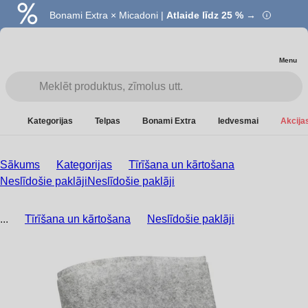
Bonami Extra × Micadoni |
Atlaide līdz 25 % →
Menu
Kategorijas
Telpas
Bonami Extra
Iedvesmai
Akcijas
Sākums
Kategorijas
Tīrīšana un kārtošana
Neslīdošie paklāji
Neslīdošie paklāji
...
Tīrīšana un kārtošana
Neslīdošie paklāji