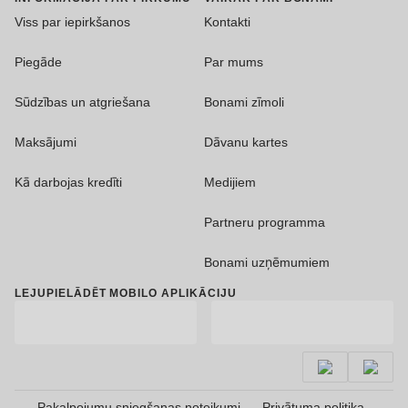
Viss par iepirkšanos
Kontakti
Piegāde
Par mums
Sūdzības un atgriešana
Bonami zīmoli
Maksājumi
Dāvanu kartes
Kā darbojas kredīti
Medijiem
Partneru programma
Bonami uzņēmumiem
LEJUPIELĀDĒT MOBILO APLIKĀCIJU
Pakalpojumu sniegšanas noteikumi
Privātuma politika