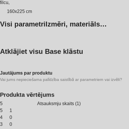
filcu,
160x225 cm
Visi parametri
Izmēri, materiāls…
Atklājiet visu Base klāstu
Jautājums par produktu
Vai jums nepieciešama palīdzība saistībā ar parametriem vai izvēli?
Produkta vērtējums
5
Atsauksmju skaits
(
1
)
5
1
4
0
3
0