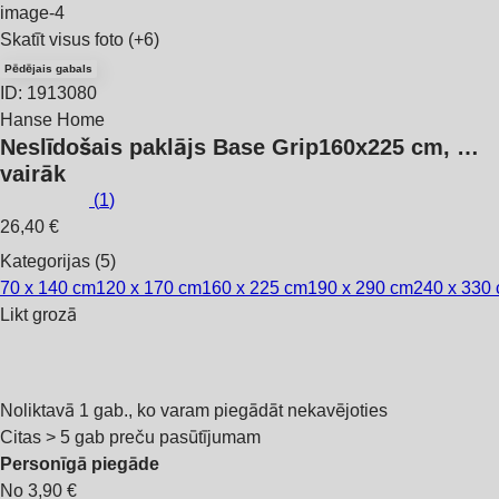
Skatīt visus foto
(+6)
Pēdējais gabals
ID: 1913080
Hanse Home
Neslīdošais paklājs Base Grip
160x225 cm
, …
vairāk
(
1
)
26,40 €
Kategorijas (5)
70 x 140 cm
120 x 170 cm
160 x 225 cm
190 x 290 cm
240 x 330
Likt grozā
Noliktavā 1 gab., ko varam piegādāt nekavējoties
Citas > 5 gab preču pasūtījumam
Personīgā piegāde
No 3,90 €