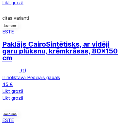
Likt grozā
citas varianti
Jaunums
ESTE
Paklājs Cairo
Sintētisks, ar vidēji
garu plūksnu, krēmkrāsas, 80x150
cm
(
1
)
Ir noliktavā
Pēdējais gabals
45 €
Likt grozā
Likt grozā
Jaunums
ESTE