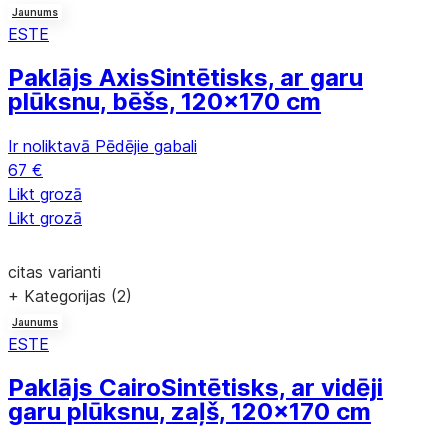
Jaunums
ESTE
Paklājs Axis
Sintētisks, ar garu
plūksnu, bēšs, 120x170 cm
Ir noliktavā
Pēdējie gabali
67 €
Likt grozā
Likt grozā
citas varianti
+ Kategorijas (2)
Jaunums
ESTE
Paklājs Cairo
Sintētisks, ar vidēji
garu plūksnu, zaļš, 120x170 cm