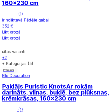
160x230 cm
(
1
)
Ir noliktavā
Pēdējie gabali
352 €
Likt grozā
Likt grozā
citas varianti
+2
+ Kategorijas (5)
Premium
Elle Decoration
Paklājs Puristic Knots
Ar rokām
darināts, vilnas, buklē, bez plūksnas,
krēmkrāsas, 160x230 cm
(
1
)