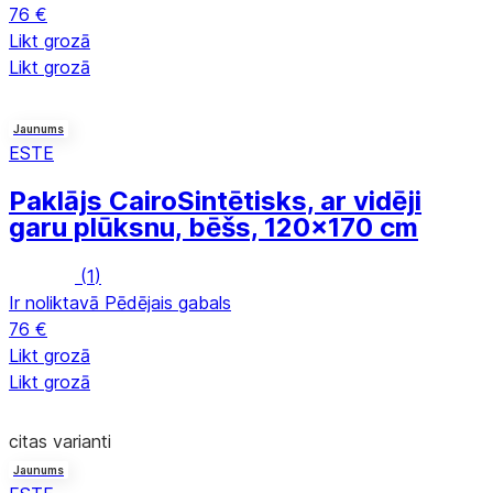
76 €
Likt grozā
Likt grozā
Jaunums
ESTE
Paklājs Cairo
Sintētisks, ar vidēji
garu plūksnu, bēšs, 120x170 cm
(
1
)
Ir noliktavā
Pēdējais gabals
76 €
Likt grozā
Likt grozā
citas varianti
Jaunums