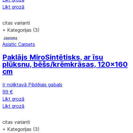
Likt grozā
citas varianti
+ Kategorijas (3)
Jaunums
Asiatic Carpets
Paklājs Miro
Sintētisks, ar īsu
plūksnu, bēšs/krēmkrāsas, 120x160
cm
Ir noliktavā
Pēdējais gabals
99 €
Likt grozā
Likt grozā
citas varianti
+ Kategorijas (3)