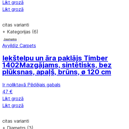
Likt grozā
Likt grozā
citas varianti
+ Kategorijas (6)
Jaunums
Ayyildiz Carpets
Iekštelpu un āra paklājs Timber
1402
Mazgājams, sintētisks, bez
plūksnas, apaļš, brūns, ø 120 cm
Ir noliktavā
Pēdējais gabals
47 €
Likt grozā
Likt grozā
citas varianti
+ Diametrs (3)