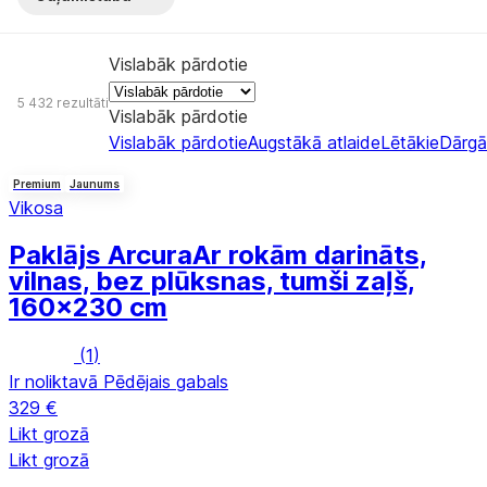
Vislabāk pārdotie
5 432 rezultāti
Vislabāk pārdotie
Vislabāk pārdotie
Augstākā atlaide
Lētākie
Dārgā
Premium
Jaunums
Vikosa
Paklājs Arcura
Ar rokām darināts,
vilnas, bez plūksnas, tumši zaļš,
160x230 cm
(
1
)
Ir noliktavā
Pēdējais gabals
329 €
Likt grozā
Likt grozā