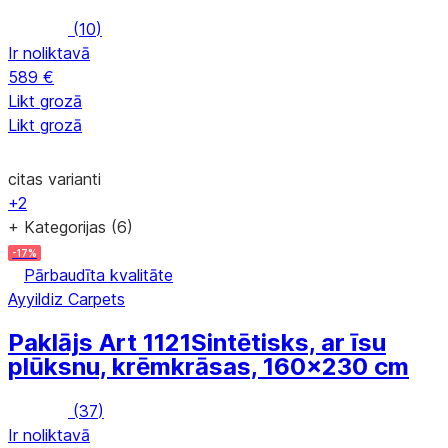
(
10
)
Ir noliktavā
589 €
Likt grozā
Likt grozā
citas varianti
+2
+ Kategorijas (6)
-17%
Pārbaudīta kvalitāte
Ayyildiz Carpets
Paklājs Art 1121
Sintētisks, ar īsu
plūksnu, krēmkrāsas, 160x230 cm
(
37
)
Ir noliktavā