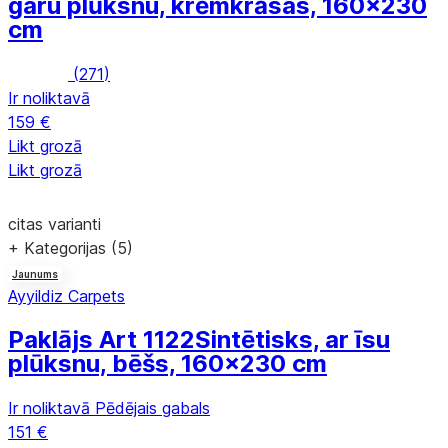
garu plūksnu, krēmkrāsas, 160x230
cm
(
271
)
Ir noliktavā
159 €
Likt grozā
Likt grozā
citas varianti
+ Kategorijas (5)
Jaunums
Ayyildiz Carpets
Paklājs Art 1122
Sintētisks, ar īsu
plūksnu, bēšs, 160x230 cm
Ir noliktavā
Pēdējais gabals
151 €