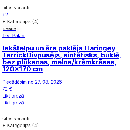
citas varianti
+2
+ Kategorijas (4)
Premium
Ted Baker
Iekštelpu un āra paklājs Haringey
Terrick
Divpusējs, sintētisks, buklē,
bez plūksnas, melns/krēmkrāsas,
120x170 cm
Piegādāsim no 27. 08. 2026
72 €
Likt grozā
Likt grozā
citas varianti
+ Kategorijas (4)