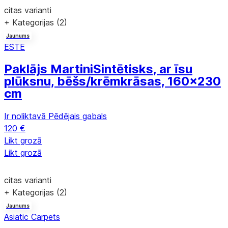
citas varianti
+ Kategorijas (2)
Jaunums
ESTE
Paklājs Martini
Sintētisks, ar īsu
plūksnu, bēšs/krēmkrāsas, 160x230
cm
Ir noliktavā
Pēdējais gabals
120 €
Likt grozā
Likt grozā
citas varianti
+ Kategorijas (2)
Jaunums
Asiatic Carpets