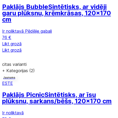
Paklājs Bubble
Sintētisks, ar vidēji
garu plūksnu, krēmkrāsas, 120x170
cm
Ir noliktavā
Pēdējie gabali
76 €
Likt grozā
Likt grozā
citas varianti
+ Kategorijas (2)
Jaunums
ESTE
Paklājs Picnic
Sintētisks, ar īsu
plūksnu, sarkans/bēšs, 120x170 cm
Ir noliktavā