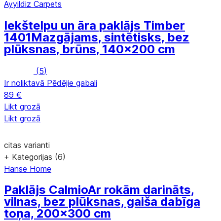
Ayyildiz Carpets
Iekštelpu un āra paklājs Timber
1401
Mazgājams, sintētisks, bez
plūksnas, brūns, 140x200 cm
(
5
)
Ir noliktavā
Pēdējie gabali
89 €
Likt grozā
Likt grozā
citas varianti
+ Kategorijas (6)
Hanse Home
Paklājs Calmio
Ar rokām darināts,
vilnas, bez plūksnas, gaiša dabīga
toņa, 200x300 cm