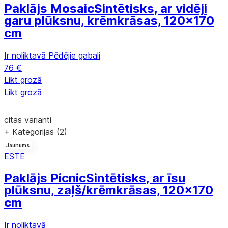
Paklājs Mosaic
Sintētisks, ar vidēji
garu plūksnu, krēmkrāsas, 120x170
cm
Ir noliktavā
Pēdējie gabali
76 €
Likt grozā
Likt grozā
citas varianti
+ Kategorijas (2)
Jaunums
ESTE
Paklājs Picnic
Sintētisks, ar īsu
plūksnu, zaļš/krēmkrāsas, 120x170
cm
Ir noliktavā