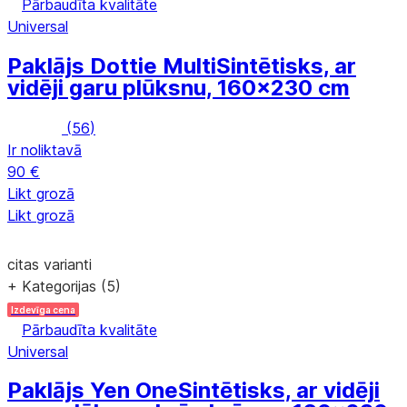
Pārbaudīta kvalitāte
Universal
Paklājs Dottie Multi
Sintētisks, ar
vidēji garu plūksnu, 160x230 cm
(
56
)
Ir noliktavā
90 €
Likt grozā
Likt grozā
citas varianti
+ Kategorijas (5)
Izdevīga cena
Pārbaudīta kvalitāte
Universal
Paklājs Yen One
Sintētisks, ar vidēji