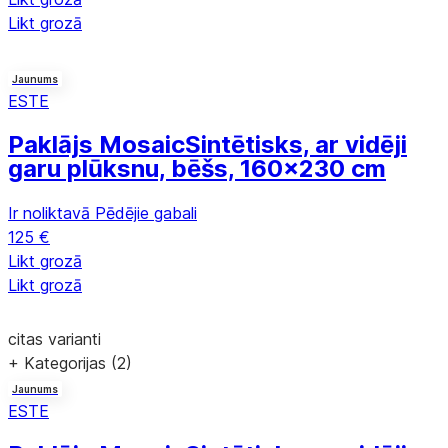
Likt grozā
Jaunums
ESTE
Paklājs Mosaic
Sintētisks, ar vidēji
garu plūksnu, bēšs, 160x230 cm
Ir noliktavā
Pēdējie gabali
125 €
Likt grozā
Likt grozā
citas varianti
+ Kategorijas (2)
Jaunums
ESTE