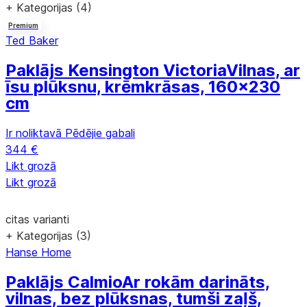
+ Kategorijas (4)
Premium
Ted Baker
Paklājs Kensington Victoria
Vilnas, ar
īsu plūksnu, krēmkrāsas, 160x230
cm
Ir noliktavā
Pēdējie gabali
344 €
Likt grozā
Likt grozā
citas varianti
+ Kategorijas (3)
Hanse Home
Paklājs Calmio
Ar rokām darināts,
vilnas, bez plūksnas, tumši zaļš,