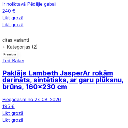
Ir noliktavā
Pēdējie gabali
240 €
Likt grozā
Likt grozā
citas varianti
+ Kategorijas (2)
Premium
Ted Baker
Paklājs Lambeth Jasper
Ar rokām
darināts, sintētisks, ar garu plūksnu,
brūns, 160x230 cm
Piegādāsim no 27. 08. 2026
195 €
Likt grozā
Likt grozā