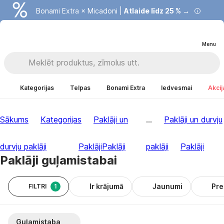
Bonami Extra × Micadoni |
Atlaide līdz 25 % →
Menu
Kategorijas
Telpas
Bonami Extra
Iedvesmai
Akcij
Sākums
Kategorijas
Paklāji un
...
Paklāji un durvju
durvju paklāji
Paklāji
Paklāji
paklāji
Paklāji
Paklāji guļamistabai
Ir krājumā
Jaunumi
Pr
FILTRI
1
Guļamistaba