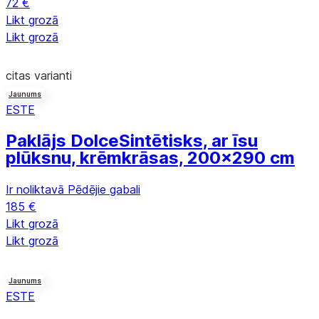
72 €
Likt grozā
Likt grozā
citas varianti
Jaunums
ESTE
Paklājs Dolce
Sintētisks, ar īsu
plūksnu, krēmkrāsas, 200x290 cm
Ir noliktavā
Pēdējie gabali
185 €
Likt grozā
Likt grozā
Jaunums
ESTE