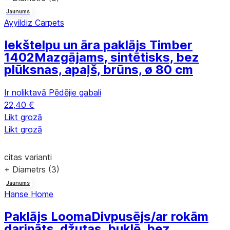
Jaunums
Ayyildiz Carpets
Iekštelpu un āra paklājs Timber
1402
Mazgājams, sintētisks, bez
plūksnas, apaļš, brūns, ø 80 cm
Ir noliktavā
Pēdējie gabali
22,40 €
Likt grozā
Likt grozā
citas varianti
+ Diametrs (3)
Jaunums
Hanse Home
Paklājs Looma
Divpusējs/ar rokām
darināts, džutas, buklē, bez