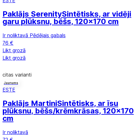
ESTE
Paklājs Serenity
Sintētisks, ar vidēji
garu plūksnu, bēšs, 120x170 cm
Ir noliktavā
Pēdējais gabals
76 €
Likt grozā
Likt grozā
citas varianti
Jaunums
ESTE
Paklājs Martini
Sintētisks, ar īsu
plūksnu, bēšs/krēmkrāsas, 120x170
cm
Ir noliktavā
72 €