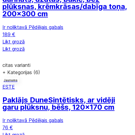
plūksnas, krēmkrāsas/dabīga toņa,
200x300 cm
Ir noliktavā
Pēdējais gabals
189 €
Likt grozā
Likt grozā
citas varianti
+ Kategorijas (6)
Jaunums
ESTE
Paklājs Dune
Sintētisks, ar vidēji
garu plūksnu, bēšs, 120x170 cm
Ir noliktavā
Pēdējais gabals
76 €
Likt grozā