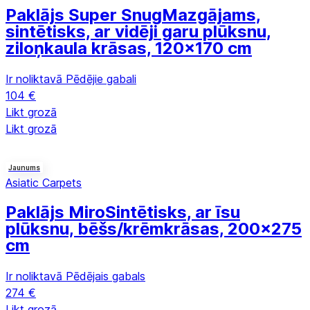
Paklājs Super Snug
Mazgājams,
sintētisks, ar vidēji garu plūksnu,
ziloņkaula krāsas, 120x170 cm
Ir noliktavā
Pēdējie gabali
104 €
Likt grozā
Likt grozā
Jaunums
Asiatic Carpets
Paklājs Miro
Sintētisks, ar īsu
plūksnu, bēšs/krēmkrāsas, 200x275
cm
Ir noliktavā
Pēdējais gabals
274 €
Likt grozā