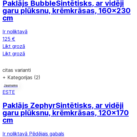
Paklājs Bubble
Sintētisks, ar vidēji
garu plūksnu, krēmkrāsas, 160x230
cm
Ir noliktavā
125 €
Likt grozā
Likt grozā
citas varianti
+ Kategorijas (2)
Jaunums
ESTE
Paklājs Zephyr
Sintētisks, ar vidēji
garu plūksnu, krēmkrāsas, 120x170
cm
Ir noliktavā
Pēdējais gabals