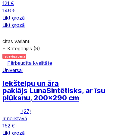
121 €
146 €
Likt grozā
Likt grozā
citas varianti
+ Kategorijas (9)
Izdevīga cena
Pārbaudīta kvalitāte
Universal
Iekštelpu un āra
paklājs Luna
Sintētisks, ar īsu
plūksnu, 200x290 cm
(
27
)
Ir noliktavā
152 €
Likt grozā