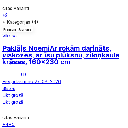
citas varianti
+2
+ Kategorijas (4)
Premium
Jaunums
Vikosa
Paklājs Noemi
Ar rokām darināts,
viskozes, ar īsu plūksnu, ziloņkaula
krāsas, 160x230 cm
(
1
)
Piegādāsim no 27. 08. 2026
385 €
Likt grozā
Likt grozā
citas varianti
+4
+5