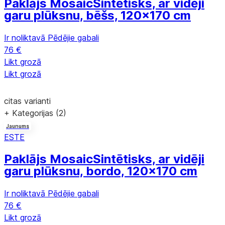
Paklājs Mosaic
Sintētisks, ar vidēji
garu plūksnu, bēšs, 120x170 cm
Ir noliktavā
Pēdējie gabali
76 €
Likt grozā
Likt grozā
citas varianti
+ Kategorijas (2)
Jaunums
ESTE
Paklājs Mosaic
Sintētisks, ar vidēji
garu plūksnu, bordo, 120x170 cm
Ir noliktavā
Pēdējie gabali
76 €
Likt grozā