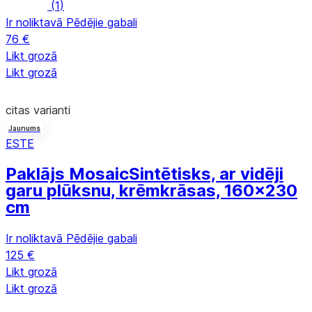
(
1
)
Ir noliktavā
Pēdējie gabali
76 €
Likt grozā
Likt grozā
citas varianti
Jaunums
ESTE
Paklājs Mosaic
Sintētisks, ar vidēji
garu plūksnu, krēmkrāsas, 160x230
cm
Ir noliktavā
Pēdējie gabali
125 €
Likt grozā
Likt grozā