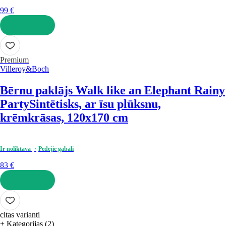
99 €
LIKT GROZĀ
Premium
Villeroy&Boch
Bērnu paklājs Walk like an Elephant Rainy
Party
Sintētisks, ar īsu plūksnu,
krēmkrāsas, 120x170 cm
Ir noliktavā
Pēdējie gabali
83 €
LIKT GROZĀ
citas varianti
+ Kategorijas (2)