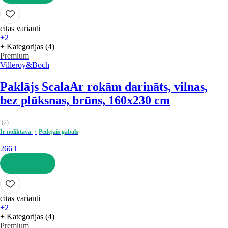
LIKT GROZĀ
citas varianti
+2
+ Kategorijas (4)
Premium
Villeroy&Boch
Paklājs Scala
Ar rokām darināts, vilnas,
bez plūksnas, brūns, 160x230 cm
(
2
)
Ir noliktavā
Pēdējais gabals
266 €
LIKT GROZĀ
citas varianti
+2
+ Kategorijas (4)
Premium