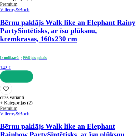
Premium
Villeroy&Boch
Bērnu paklājs Walk like an Elephant Rainy
Party
Sintētisks, ar īsu plūksnu,
krēmkrāsas, 160x230 cm
Ir noliktavā
Pēdējais gabals
142 €
LIKT GROZĀ
citas varianti
+ Kategorijas (2)
Premium
Villeroy&Boch
Bērnu paklājs Walk like an Elephant
Rainbow Party
Sintētisks, ar īsu plūksnu,