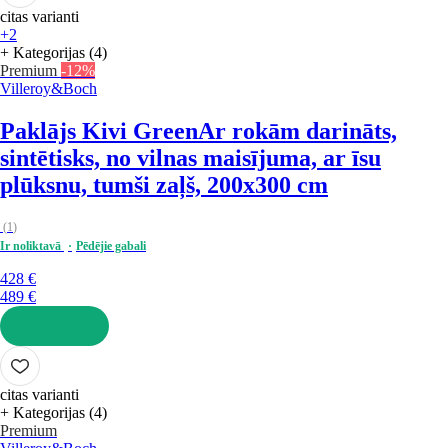
citas varianti
+2
+ Kategorijas (4)
Premium
-12%
Villeroy&Boch
Paklājs Kivi Green
Ar rokām darināts,
sintētisks, no vilnas maisījuma, ar īsu
plūksnu, tumši zaļš, 200x300 cm
(
1
)
Ir noliktavā
Pēdējie gabali
428 €
489 €
LIKT GROZĀ
citas varianti
+ Kategorijas (4)
Premium