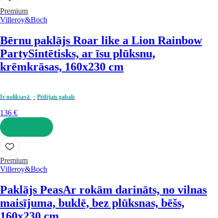
Premium
Villeroy&Boch
Bērnu paklājs Roar like a Lion Rainbow
Party
Sintētisks, ar īsu plūksnu,
krēmkrāsas, 160x230 cm
Ir noliktavā
Pēdējais gabals
136 €
LIKT GROZĀ
Premium
Villeroy&Boch
Paklājs Peas
Ar rokām darināts, no vilnas
maisījuma, buklē, bez plūksnas, bēšs,
160x230 cm