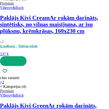
Premium
Villeroy&Boch
Paklājs Kivi Cream
Ar rokām darināts,
sintētisks, no vilnas maisījuma, ar īsu
plūksnu, krēmkrāsas, 160x230 cm
(
3
)
Ir noliktavā
Pēdējais gabals
337 €
LIKT GROZĀ
citas varianti
+2
+ Kategorijas (4)
Premium
Villeroy&Boch
Paklājs Kivi Green
Ar rokām darināts,