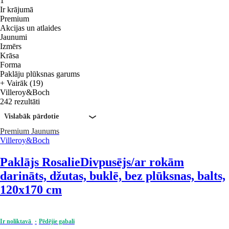
1
Ir krājumā
Premium
Akcijas un atlaides
Jaunumi
Izmērs
Krāsa
Forma
Paklāju plūksnas garums
+ Vairāk (19)
Villeroy&Boch
242 rezultāti
Vislabāk pārdotie
Premium
Jaunums
Villeroy&Boch
Paklājs Rosalie
Divpusējs/ar rokām
darināts, džutas, buklē, bez plūksnas, balts,
120x170 cm
Ir noliktavā
Pēdējie gabali