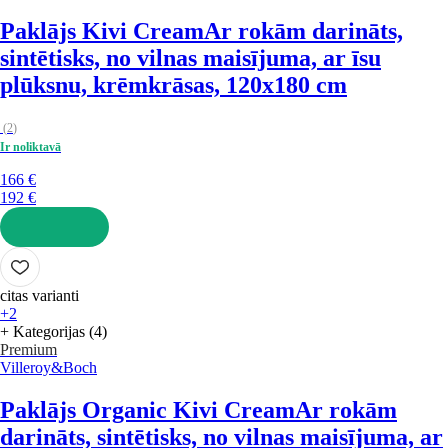
Paklājs Kivi Cream
Ar rokām darināts,
sintētisks, no vilnas maisījuma, ar īsu
plūksnu, krēmkrāsas, 120x180 cm
(
2
)
Ir noliktavā
166 €
192 €
LIKT GROZĀ
citas varianti
+2
+ Kategorijas (4)
Premium
Villeroy&Boch
Paklājs Organic Kivi Cream
Ar rokām
darināts, sintētisks, no vilnas maisījuma, ar