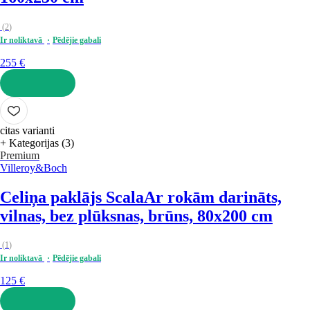
(
2
)
Ir noliktavā
Pēdējie gabali
255 €
LIKT GROZĀ
citas varianti
+ Kategorijas (3)
Premium
Villeroy&Boch
Celiņa paklājs Scala
Ar rokām darināts,
vilnas, bez plūksnas, brūns, 80x200 cm
(
1
)
Ir noliktavā
Pēdējie gabali
125 €