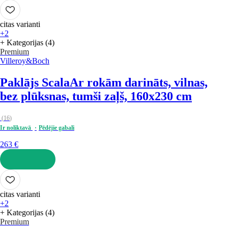
LIKT GROZĀ
citas varianti
+2
+ Kategorijas (4)
Premium
Villeroy&Boch
Paklājs Scala
Ar rokām darināts, vilnas,
bez plūksnas, tumši zaļš, 160x230 cm
(
16
)
Ir noliktavā
Pēdējie gabali
263 €
LIKT GROZĀ
citas varianti
+2
+ Kategorijas (4)
Premium