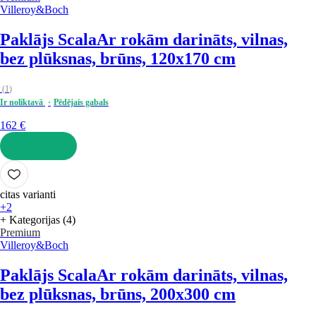
Villeroy&Boch
Paklājs Scala
Ar rokām darināts, vilnas,
bez plūksnas, brūns, 120x170 cm
(
1
)
Ir noliktavā
Pēdējais gabals
162 €
LIKT GROZĀ
citas varianti
+2
+ Kategorijas (4)
Premium
Villeroy&Boch
Paklājs Scala
Ar rokām darināts, vilnas,
bez plūksnas, brūns, 200x300 cm