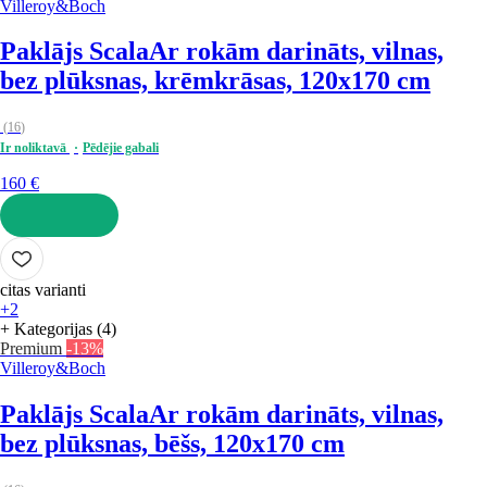
Villeroy&Boch
Paklājs Scala
Ar rokām darināts, vilnas,
bez plūksnas, krēmkrāsas, 120x170 cm
(
16
)
Ir noliktavā
Pēdējie gabali
160 €
LIKT GROZĀ
citas varianti
+2
+ Kategorijas (4)
Premium
-13%
Villeroy&Boch
Paklājs Scala
Ar rokām darināts, vilnas,
bez plūksnas, bēšs, 120x170 cm