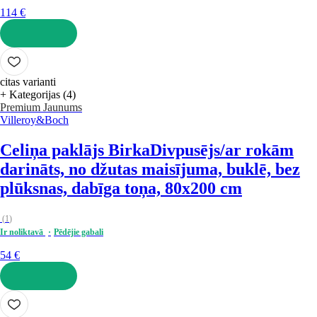
114 €
LIKT GROZĀ
citas varianti
+ Kategorijas (4)
Premium
Jaunums
Villeroy&Boch
Celiņa paklājs Birka
Divpusējs/ar rokām
darināts, no džutas maisījuma, buklē, bez
plūksnas, dabīga toņa, 80x200 cm
(
1
)
Ir noliktavā
Pēdējie gabali
54 €
LIKT GROZĀ