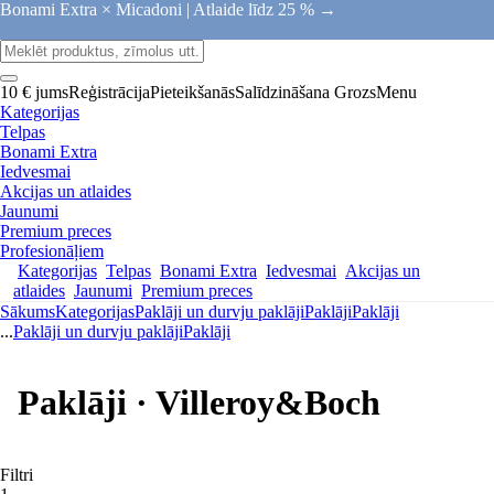
Bonami Extra × Micadoni |
Atlaide līdz 25 % →
10 € jums
Reģistrācija
Pieteikšanās
Salīdzināšana
Grozs
Menu
Kategorijas
Telpas
Bonami Extra
Iedvesmai
Akcijas un atlaides
Jaunumi
Premium preces
Profesionāļiem
Kategorijas
Telpas
Bonami Extra
Iedvesmai
Akcijas un
atlaides
Jaunumi
Premium preces
Sākums
Kategorijas
Paklāji un durvju paklāji
Paklāji
Paklāji
...
Paklāji un durvju paklāji
Paklāji
Paklāji · Villeroy&Boch
Filtri