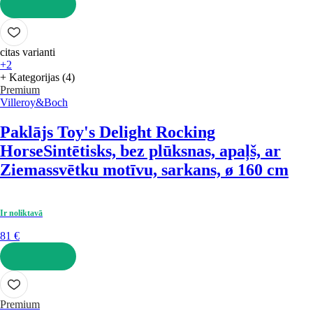
LIKT GROZĀ
citas varianti
+2
+ Kategorijas (4)
Premium
Villeroy&Boch
Paklājs Toy's Delight Rocking
Horse
Sintētisks, bez plūksnas, apaļš, ar
Ziemassvētku motīvu, sarkans, ø 160 cm
Ir noliktavā
81 €
LIKT GROZĀ
Premium