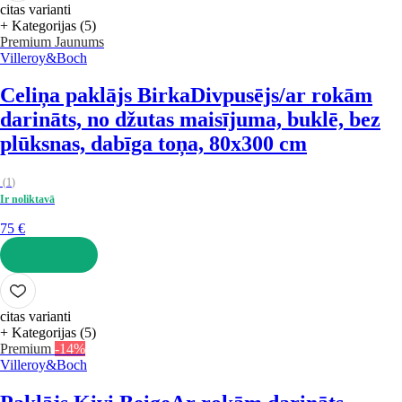
citas varianti
+ Kategorijas (5)
Premium
Jaunums
Villeroy&Boch
Celiņa paklājs Birka
Divpusējs/ar rokām
darināts, no džutas maisījuma, buklē, bez
plūksnas, dabīga toņa, 80x300 cm
(
1
)
Ir noliktavā
75 €
LIKT GROZĀ
citas varianti
+ Kategorijas (5)
Premium
-14%
Villeroy&Boch