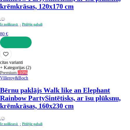
krēmkrāsas, 120x170 cm
(
1
)
Ir noliktavā
Pēdējie gabali
80 €
LIKT GROZĀ
citas varianti
+ Kategorijas (2)
Premium
-10%
Villeroy&Boch
Bērnu paklājs Walk like an Elephant
Rainbow Party
Sintētisks, ar īsu plūksnu,
krēmkrāsas, 160x230 cm
(
2
)
Ir noliktavā
Pēdējie gabali