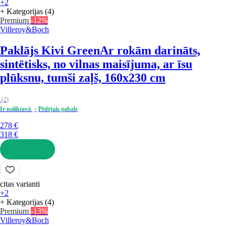
+2
+ Kategorijas (4)
Premium
-12%
Villeroy&Boch
Paklājs Kivi Green
Ar rokām darināts,
sintētisks, no vilnas maisījuma, ar īsu
plūksnu, tumši zaļš, 160x230 cm
(
2
)
Ir noliktavā
Pēdējais gabals
278 €
318 €
LIKT GROZĀ
citas varianti
+2
+ Kategorijas (4)
Premium
-13%
Villeroy&Boch