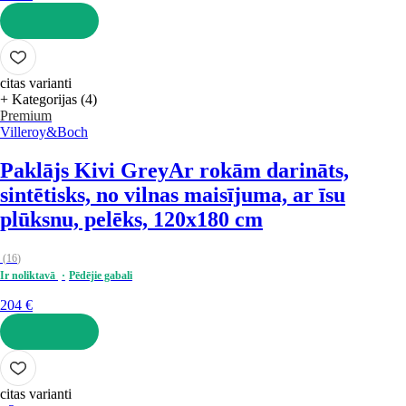
LIKT GROZĀ
citas varianti
+ Kategorijas (4)
Premium
Villeroy&Boch
Paklājs Kivi Grey
Ar rokām darināts,
sintētisks, no vilnas maisījuma, ar īsu
plūksnu, pelēks, 120x180 cm
(
16
)
Ir noliktavā
Pēdējie gabali
204 €
LIKT GROZĀ
citas varianti