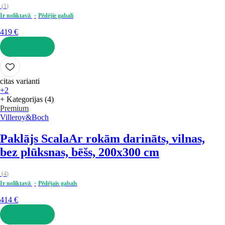
(
1
)
Ir noliktavā
Pēdējie gabali
419 €
LIKT GROZĀ
citas varianti
+2
+ Kategorijas (4)
Premium
Villeroy&Boch
Paklājs Scala
Ar rokām darināts, vilnas,
bez plūksnas, bēšs, 200x300 cm
(
4
)
Ir noliktavā
Pēdējais gabals
414 €