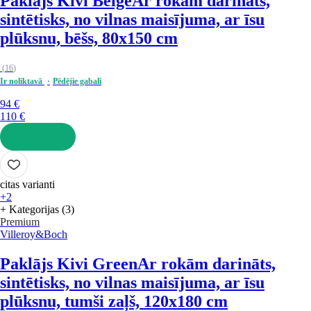
Paklājs Kivi Beige
Ar rokām darināts,
sintētisks, no vilnas maisījuma, ar īsu
plūksnu, bēšs, 80x150 cm
(
16
)
Ir noliktavā
Pēdējie gabali
94 €
110 €
LIKT GROZĀ
citas varianti
+2
+ Kategorijas (3)
Premium
Villeroy&Boch
Paklājs Kivi Green
Ar rokām darināts,
sintētisks, no vilnas maisījuma, ar īsu
plūksnu, tumši zaļš, 120x180 cm