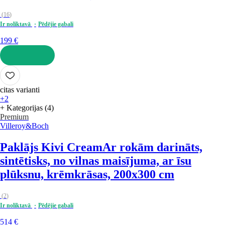
(
16
)
Ir noliktavā
Pēdējie gabali
199 €
LIKT GROZĀ
citas varianti
+2
+ Kategorijas (4)
Premium
Villeroy&Boch
Paklājs Kivi Cream
Ar rokām darināts,
sintētisks, no vilnas maisījuma, ar īsu
plūksnu, krēmkrāsas, 200x300 cm
(
2
)
Ir noliktavā
Pēdējie gabali
514 €