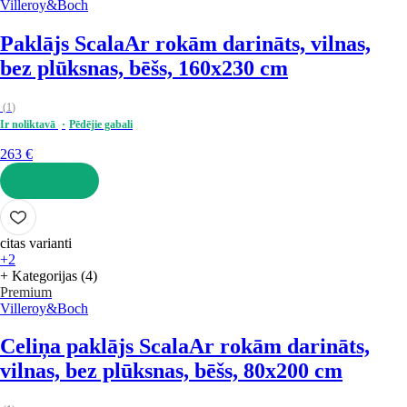
Villeroy&Boch
Paklājs Scala
Ar rokām darināts, vilnas,
bez plūksnas, bēšs, 160x230 cm
(
1
)
Ir noliktavā
Pēdējie gabali
263 €
LIKT GROZĀ
citas varianti
+2
+ Kategorijas (4)
Premium
Villeroy&Boch
Celiņa paklājs Scala
Ar rokām darināts,
vilnas, bez plūksnas, bēšs, 80x200 cm