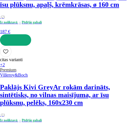
īsu plūksnu, apaļš, krēmkrāsas, ø 160 cm
(
2
)
Ir noliktavā
Pēdējie gabali
187 €
LIKT GROZĀ
citas varianti
+2
Premium
Villeroy&Boch
Paklājs Kivi Grey
Ar rokām darināts,
sintētisks, no vilnas maisījuma, ar īsu
plūksnu, pelēks, 160x230 cm
(
1
)
Ir noliktavā
Pēdējie gabali