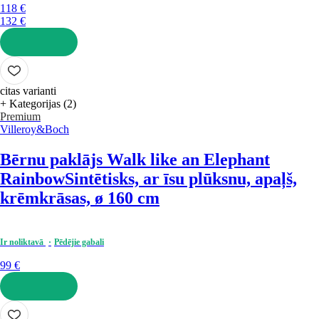
118 €
132 €
LIKT GROZĀ
citas varianti
+ Kategorijas (2)
Premium
Villeroy&Boch
Bērnu paklājs Walk like an Elephant
Rainbow
Sintētisks, ar īsu plūksnu, apaļš,
krēmkrāsas, ø 160 cm
Ir noliktavā
Pēdējie gabali
99 €
LIKT GROZĀ