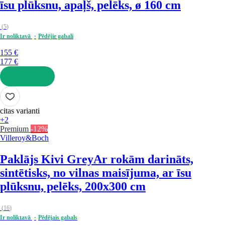
īsu plūksnu, apaļš, pelēks, ø 160 cm
(
5
)
Ir noliktavā
Pēdējie gabali
155 €
177 €
LIKT GROZĀ
citas varianti
+2
Premium
-12%
Villeroy&Boch
Paklājs Kivi Grey
Ar rokām darināts,
sintētisks, no vilnas maisījuma, ar īsu
plūksnu, pelēks, 200x300 cm
(
16
)
Ir noliktavā
Pēdējais gabals