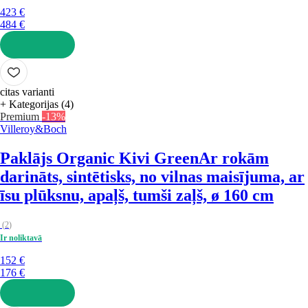
423 €
484 €
LIKT GROZĀ
citas varianti
+ Kategorijas (4)
Premium
-13%
Villeroy&Boch
Paklājs Organic Kivi Green
Ar rokām
darināts, sintētisks, no vilnas maisījuma, ar
īsu plūksnu, apaļš, tumši zaļš, ø 160 cm
(
2
)
Ir noliktavā
152 €
176 €