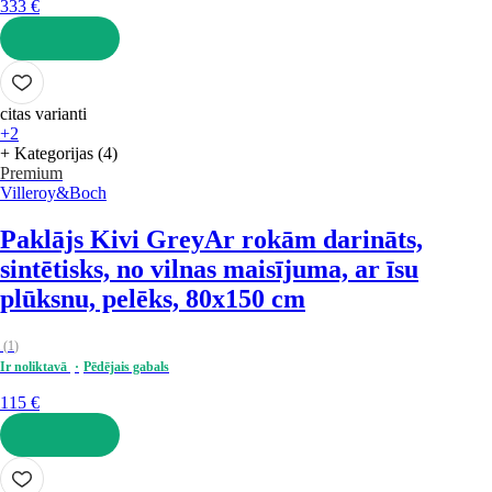
333 €
LIKT GROZĀ
citas varianti
+2
+ Kategorijas (4)
Premium
Villeroy&Boch
Paklājs Kivi Grey
Ar rokām darināts,
sintētisks, no vilnas maisījuma, ar īsu
plūksnu, pelēks, 80x150 cm
(
1
)
Ir noliktavā
Pēdējais gabals
115 €
LIKT GROZĀ