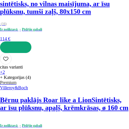
sintētisks, no vilnas maisījuma, ar īsu
plūksnu, tumši zaļš, 80x150 cm
(
16
)
Ir noliktavā
Pēdējie gabali
114 €
LIKT GROZĀ
citas varianti
+2
+ Kategorijas (4)
Premium
Villeroy&Boch
Bērnu paklājs Roar like a Lion
Sintētisks,
ar īsu plūksnu, apaļš, krēmkrāsas, ø 160 cm
Ir noliktavā
Pēdējie gabali