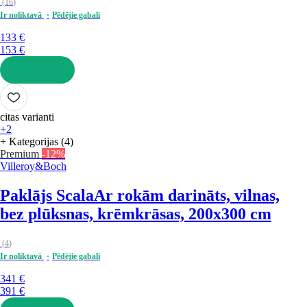
(
16
)
Ir noliktavā
Pēdējie gabali
133 €
153 €
LIKT GROZĀ
citas varianti
+2
+ Kategorijas (4)
Premium
-12%
Villeroy&Boch
Paklājs Scala
Ar rokām darināts, vilnas,
bez plūksnas, krēmkrāsas, 200x300 cm
(
4
)
Ir noliktavā
Pēdējie gabali
341 €
391 €