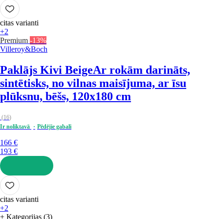
LIKT GROZĀ
citas varianti
+2
Premium
-13%
Villeroy&Boch
Paklājs Kivi Beige
Ar rokām darināts,
sintētisks, no vilnas maisījuma, ar īsu
plūksnu, bēšs, 120x180 cm
(
16
)
Ir noliktavā
Pēdējie gabali
166 €
193 €
LIKT GROZĀ
citas varianti
+2
+ Kategorijas (3)