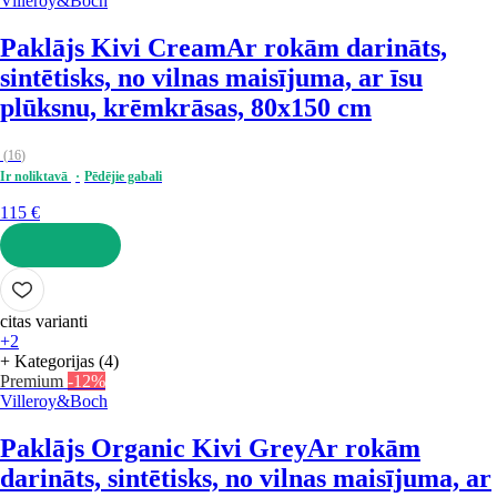
Villeroy&Boch
Paklājs Kivi Cream
Ar rokām darināts,
sintētisks, no vilnas maisījuma, ar īsu
plūksnu, krēmkrāsas, 80x150 cm
(
16
)
Ir noliktavā
Pēdējie gabali
115 €
LIKT GROZĀ
citas varianti
+2
+ Kategorijas (4)
Premium
-12%
Villeroy&Boch
Paklājs Organic Kivi Grey
Ar rokām
darināts, sintētisks, no vilnas maisījuma, ar