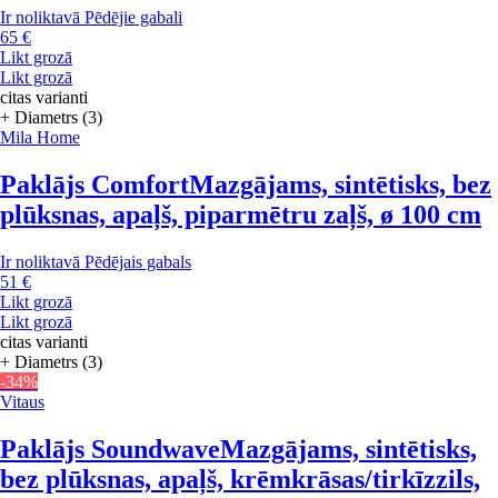
Ir noliktavā
Pēdējie gabali
65 €
Likt grozā
Likt grozā
citas varianti
+ Diametrs (3)
Mila Home
Paklājs Comfort
Mazgājams, sintētisks, bez
plūksnas, apaļš, piparmētru zaļš, ø 100 cm
Ir noliktavā
Pēdējais gabals
51 €
Likt grozā
Likt grozā
citas varianti
+ Diametrs (3)
-34%
Vitaus
Paklājs Soundwave
Mazgājams, sintētisks,
bez plūksnas, apaļš, krēmkrāsas/tirkīzzils,