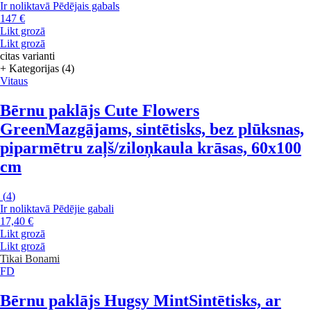
Ir noliktavā
Pēdējais gabals
147 €
Likt grozā
Likt grozā
citas varianti
+ Kategorijas (4)
Vitaus
Bērnu paklājs Cute Flowers
Green
Mazgājams, sintētisks, bez plūksnas,
piparmētru zaļš/ziloņkaula krāsas, 60x100
cm
(
4
)
Ir noliktavā
Pēdējie gabali
17,40 €
Likt grozā
Likt grozā
Tikai Bonami
FD
Bērnu paklājs Hugsy Mint
Sintētisks, ar