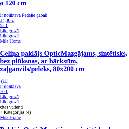
ø 120 cm
Ir noliktavā
Pēdējie gabali
34,30 €
52 €
Likt grozā
Likt grozā
Mila Home
Celiņa paklājs Optic
Mazgājams, sintētisks,
bez plūksnas, ar bārkstīm,
zaļganzils/pelēks, 80x200 cm
(
11
)
Ir noliktavā
70 €
Likt grozā
Likt grozā
citas varianti
+ Kategorijas (4)
Mila Home