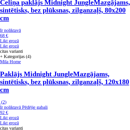
Celiņa paklājs Midnight Jungle
Mazgājams,
sintētisks, bez plūksnas, zilganzaļš, 80x200
cm
Ir noliktavā
68 €
Likt grozā
Likt grozā
citas varianti
+ Kategorijas (4)
Mila Home
Paklājs Midnight Jungle
Mazgājams,
sintētisks, bez plūksnas, zilganzaļš, 120x180
cm
(
2
)
Ir noliktavā
Pēdējie gabali
92 €
Likt grozā
Likt grozā
citas varianti