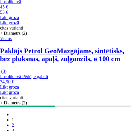
Ir noliktavā
45 €
53 €
Likt grozā
Likt grozā
citas varianti
+ Diametrs (2)
Vitaus
Paklājs Petrol Geo
Mazgājams, sintētisks,
bez plūksnas, apaļš, zaļganzils, ø 100 cm
(
3
)
Ir noliktavā
Pēdējie gabali
34,90 €
Likt grozā
Likt grozā
citas varianti
+ Diametrs (2)
1
2
3