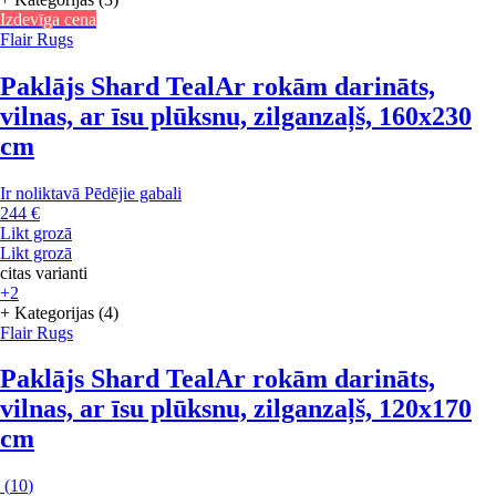
Izdevīga cena
Flair Rugs
Paklājs Shard Teal
Ar rokām darināts,
vilnas, ar īsu plūksnu, zilganzaļš, 160x230
cm
Ir noliktavā
Pēdējie gabali
244 €
Likt grozā
Likt grozā
citas varianti
+2
+ Kategorijas (4)
Flair Rugs
Paklājs Shard Teal
Ar rokām darināts,
vilnas, ar īsu plūksnu, zilganzaļš, 120x170
cm
(
10
)