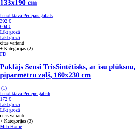
133x190 cm
Ir noliktavā
Pēdējais gabals
392 €
604 €
Likt grozā
Likt grozā
citas varianti
+ Kategorijas (2)
FD
Paklājs Sensi Tris
Sintētisks, ar īsu plūksnu,
piparmētru zaļš, 160x230 cm
(
1
)
Ir noliktavā
Pēdējie gabali
172 €
Likt grozā
Likt grozā
citas varianti
+ Kategorijas (3)
Mila Home