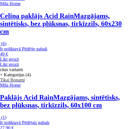
Mila Home
Celiņa paklājs Acid Rain
Mazgājams,
sintētisks, bez plūksnas, tirkīzzils, 60x230
cm
(
6
)
Ir noliktavā
Pēdējie gabali
49 €
Likt grozā
Likt grozā
citas varianti
+ Kategorijas (4)
Tikai Bonami
Mila Home
Paklājs Acid Rain
Mazgājams, sintētisks,
bez plūksnas, tirkīzzils, 60x100 cm
(
1
)
Ir noliktavā
Pēdējais gabals
27,90 €