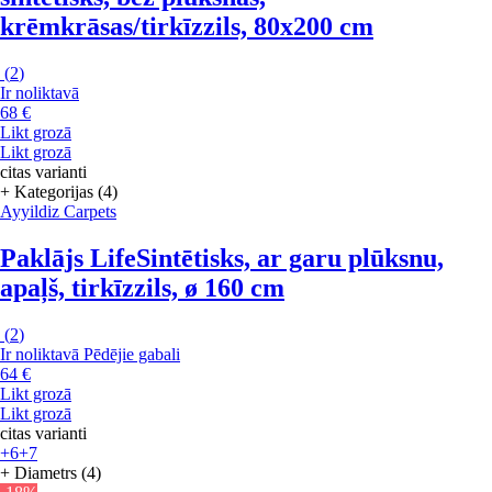
krēmkrāsas/tirkīzzils, 80x200 cm
(
2
)
Ir noliktavā
68 €
Likt grozā
Likt grozā
citas varianti
+ Kategorijas (4)
Ayyildiz Carpets
Paklājs Life
Sintētisks, ar garu plūksnu,
apaļš, tirkīzzils, ø 160 cm
(
2
)
Ir noliktavā
Pēdējie gabali
64 €
Likt grozā
Likt grozā
citas varianti
+6
+7
+ Diametrs (4)