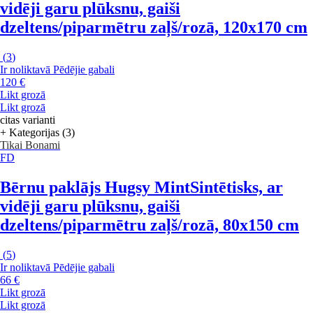
vidēji garu plūksnu, gaiši
dzeltens/piparmētru zaļš/rozā, 120x170 cm
(
3
)
Ir noliktavā
Pēdējie gabali
120 €
Likt grozā
Likt grozā
citas varianti
+ Kategorijas (3)
Tikai Bonami
FD
Bērnu paklājs Hugsy Mint
Sintētisks, ar
vidēji garu plūksnu, gaiši
dzeltens/piparmētru zaļš/rozā, 80x150 cm
(
5
)
Ir noliktavā
Pēdējie gabali
66 €
Likt grozā
Likt grozā