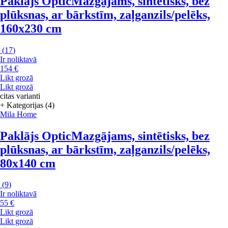
Paklājs Optic
Mazgājams, sintētisks, bez
plūksnas, ar bārkstīm, zaļganzils/pelēks,
160x230 cm
(
17
)
Ir noliktavā
154 €
Likt grozā
Likt grozā
citas varianti
+ Kategorijas (4)
Mila Home
Paklājs Optic
Mazgājams, sintētisks, bez
plūksnas, ar bārkstīm, zaļganzils/pelēks,
80x140 cm
(
9
)
Ir noliktavā
55 €
Likt grozā
Likt grozā