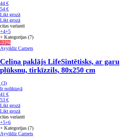
44 €
54 €
Likt grozā
Likt grozā
citas varianti
+4
+5
+ Kategorijas (7)
-22%
Ayyildiz Carpets
Celiņa paklājs Life
Sintētisks, ar garu
plūksnu, tirkīzzils, 80x250 cm
(
3
)
Ir noliktavā
41 €
53 €
Likt grozā
Likt grozā
citas varianti
+5
+6
+ Kategorijas (7)
Ayyildiz Carpets