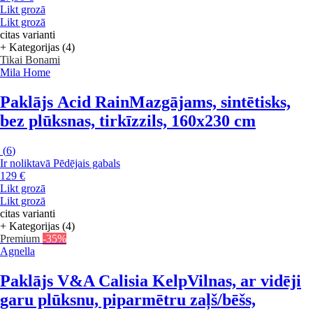
Likt grozā
Likt grozā
citas varianti
+ Kategorijas (4)
Tikai Bonami
Mila Home
Paklājs Acid Rain
Mazgājams, sintētisks,
bez plūksnas, tirkīzzils, 160x230 cm
(
6
)
Ir noliktavā
Pēdējais gabals
129 €
Likt grozā
Likt grozā
citas varianti
+ Kategorijas (4)
Premium
-35%
Agnella
Paklājs V&A Calisia Kelp
Vilnas, ar vidēji
garu plūksnu, piparmētru zaļš/bēšs,