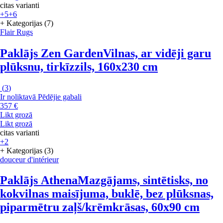
citas varianti
+5
+6
+ Kategorijas (7)
Flair Rugs
Paklājs Zen Garden
Vilnas, ar vidēji garu
plūksnu, tirkīzzils, 160x230 cm
(
3
)
Ir noliktavā
Pēdējie gabali
357 €
Likt grozā
Likt grozā
citas varianti
+2
+ Kategorijas (3)
douceur d'intérieur
Paklājs Athena
Mazgājams, sintētisks, no
kokvilnas maisījuma, buklē, bez plūksnas,
piparmētru zaļš/krēmkrāsas, 60x90 cm