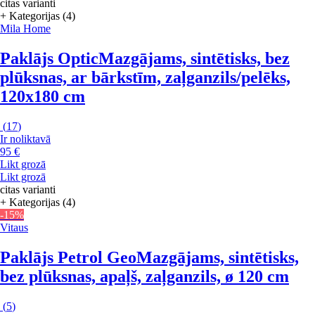
citas varianti
+ Kategorijas (4)
Mila Home
Paklājs Optic
Mazgājams, sintētisks, bez
plūksnas, ar bārkstīm, zaļganzils/pelēks,
120x180 cm
(
17
)
Ir noliktavā
95 €
Likt grozā
Likt grozā
citas varianti
+ Kategorijas (4)
-15%
Vitaus
Paklājs Petrol Geo
Mazgājams, sintētisks,
bez plūksnas, apaļš, zaļganzils, ø 120 cm
(
5
)