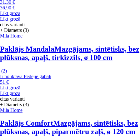
31,30 €
36,90 €
Likt grozā
Likt grozā
citas varianti
+ Diametrs (3)
Mila Home
Paklājs Mandala
Mazgājams, sintētisks, bez
plūksnas, apaļš, tirkīzzils, ø 100 cm
(
2
)
Ir noliktavā
Pēdējie gabali
51 €
Likt grozā
Likt grozā
citas varianti
+ Diametrs (3)
Mila Home
Paklājs Comfort
Mazgājams, sintētisks, bez
plūksnas, apaļš, piparmētru zaļš, ø 120 cm