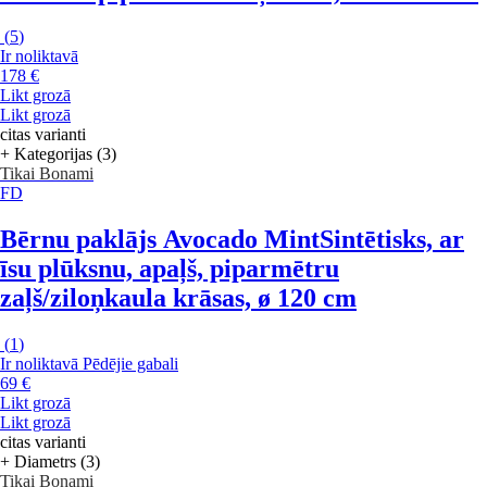
(
5
)
Ir noliktavā
178 €
Likt grozā
Likt grozā
citas varianti
+ Kategorijas (3)
Tikai Bonami
FD
Bērnu paklājs Avocado Mint
Sintētisks, ar
īsu plūksnu, apaļš, piparmētru
zaļš/ziloņkaula krāsas, ø 120 cm
(
1
)
Ir noliktavā
Pēdējie gabali
69 €
Likt grozā
Likt grozā
citas varianti
+ Diametrs (3)
Tikai Bonami