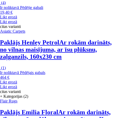
(
4
)
Ir noliktavā
Pēdējie gabali
19,40 €
Likt grozā
Likt grozā
citas varianti
Asiatic Carpets
Paklājs Henley Petrol
Ar rokām darināts,
no vilnas maisījuma, ar īsu plūksnu,
zaļganzils, 160x230 cm
(
1
)
Ir noliktavā
Pēdējais gabals
464 €
Likt grozā
Likt grozā
citas varianti
+ Kategorijas (2)
Flair Rugs
Paklājs Emilia Floral
Ar rokām darināts,