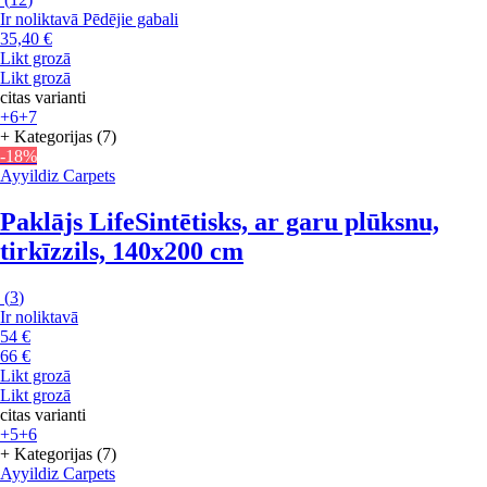
Ir noliktavā
Pēdējie gabali
35,40 €
Likt grozā
Likt grozā
citas varianti
+6
+7
+ Kategorijas (7)
-18%
Ayyildiz Carpets
Paklājs Life
Sintētisks, ar garu plūksnu,
tirkīzzils, 140x200 cm
(
3
)
Ir noliktavā
54 €
66 €
Likt grozā
Likt grozā
citas varianti
+5
+6
+ Kategorijas (7)
Ayyildiz Carpets