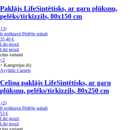
Paklājs Life
Sintētisks, ar garu plūksnu,
pelēks/tirkīzzils, 80x150 cm
(
3
)
Ir noliktavā
Pēdējie gabali
35,40 €
Likt grozā
Likt grozā
citas varianti
+2
+ Kategorijas (6)
Ayyildiz Carpets
Celiņa paklājs Life
Sintētisks, ar garu
plūksnu, pelēks/tirkīzzils, 80x250 cm
(
2
)
Ir noliktavā
Pēdējie gabali
53 €
Likt grozā
Likt grozā
citas varianti