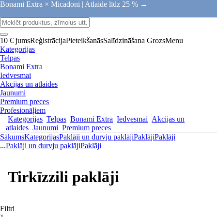
Bonami Extra × Micadoni |
Atlaide līdz 25 % →
10 € jums
Reģistrācija
Pieteikšanās
Salīdzināšana
Grozs
Menu
Kategorijas
Telpas
Bonami Extra
Iedvesmai
Akcijas un atlaides
Jaunumi
Premium preces
Profesionāļiem
Kategorijas
Telpas
Bonami Extra
Iedvesmai
Akcijas un
atlaides
Jaunumi
Premium preces
Sākums
Kategorijas
Paklāji un durvju paklāji
Paklāji
Paklāji
...
Paklāji un durvju paklāji
Paklāji
Tirkīzzili paklāji
Filtri