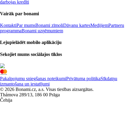
darbojas kredīti
Vairāk par bonami
Kontakti
Par mums
Bonami zīmoli
Dāvanu kartes
Medijiem
Partneru
programma
Bonami uzņēmumiem
Lejupielādēt mobilo aplikāciju
Sekojiet mums sociālajos tīklos
Pakalpojumu sniegšanas noteikumi
Privātuma politika
Sīkdatņu
izmantošana un iestatījumi
© 2026 Bonami.cz, a.s. Visas tiesības aizsargātas.
Thámova 289/13, 186 00 Prāga
Čehija