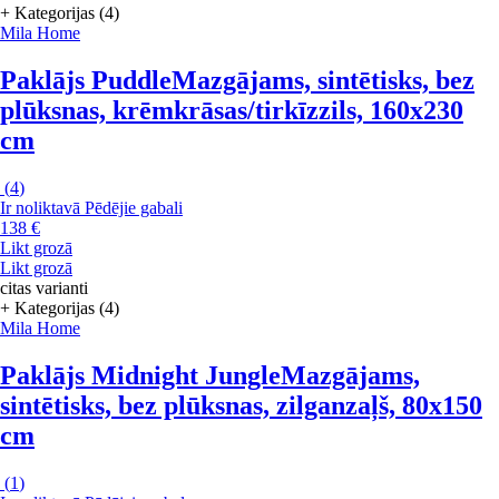
+ Kategorijas (4)
Mila Home
Paklājs Puddle
Mazgājams, sintētisks, bez
plūksnas, krēmkrāsas/tirkīzzils, 160x230
cm
(
4
)
Ir noliktavā
Pēdējie gabali
138 €
Likt grozā
Likt grozā
citas varianti
+ Kategorijas (4)
Mila Home
Paklājs Midnight Jungle
Mazgājams,
sintētisks, bez plūksnas, zilganzaļš, 80x150
cm
(
1
)