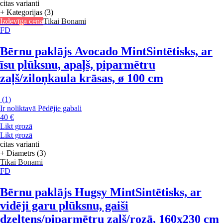
citas varianti
+ Kategorijas (3)
Izdevīga cena
Tikai Bonami
FD
Bērnu paklājs Avocado Mint
Sintētisks, ar
īsu plūksnu, apaļš, piparmētru
zaļš/ziloņkaula krāsas, ø 100 cm
(
1
)
Ir noliktavā
Pēdējie gabali
40 €
Likt grozā
Likt grozā
citas varianti
+ Diametrs (3)
Tikai Bonami
FD
Bērnu paklājs Hugsy Mint
Sintētisks, ar
vidēji garu plūksnu, gaiši
dzeltens/piparmētru zaļš/rozā, 160x230 cm