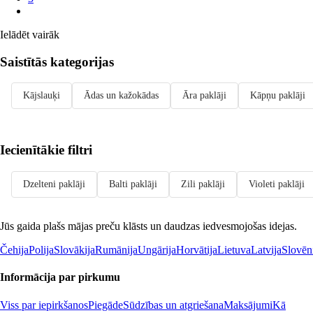
Ielādēt vairāk
Saistītās kategorijas
Kājslauķi
Ādas un kažokādas
Āra paklāji
Kāpņu paklāji
Iecienītākie filtri
Dzelteni paklāji
Balti paklāji
Zili paklāji
Violeti paklāji
Jūs gaida plašs mājas preču klāsts un daudzas iedvesmojošas idejas.
Čehija
Polija
Slovākija
Rumānija
Ungārija
Horvātija
Lietuva
Latvija
Slovēn
Informācija par pirkumu
Viss par iepirkšanos
Piegāde
Sūdzības un atgriešana
Maksājumi
Kā