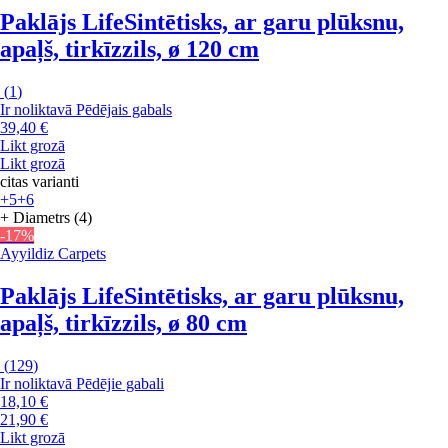
Paklājs Life
Sintētisks, ar garu plūksnu,
apaļš, tirkīzzils, ø 120 cm
(
1
)
Ir noliktavā
Pēdējais gabals
39,40 €
Likt grozā
Likt grozā
citas varianti
+5
+6
+ Diametrs (4)
-17%
Ayyildiz Carpets
Paklājs Life
Sintētisks, ar garu plūksnu,
apaļš, tirkīzzils, ø 80 cm
(
129
)
Ir noliktavā
Pēdējie gabali
18,10 €
21,90 €
Likt grozā