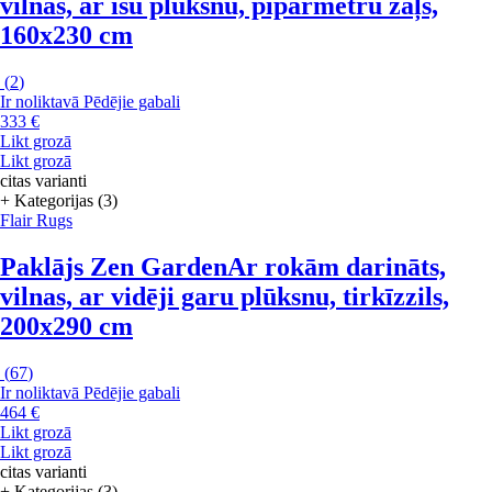
vilnas, ar īsu plūksnu, piparmētru zaļš,
160x230 cm
(
2
)
Ir noliktavā
Pēdējie gabali
333 €
Likt grozā
Likt grozā
citas varianti
+ Kategorijas (3)
Flair Rugs
Paklājs Zen Garden
Ar rokām darināts,
vilnas, ar vidēji garu plūksnu, tirkīzzils,
200x290 cm
(
67
)
Ir noliktavā
Pēdējie gabali
464 €
Likt grozā
Likt grozā
citas varianti
+ Kategorijas (3)