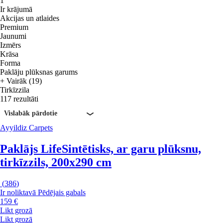
1
Ir krājumā
Akcijas un atlaides
Premium
Jaunumi
Izmērs
Krāsa
Forma
Paklāju plūksnas garums
+ Vairāk (19)
Tirkīzzila
117 rezultāti
Vislabāk pārdotie
Ayyildiz Carpets
Paklājs Life
Sintētisks, ar garu plūksnu,
tirkīzzils, 200x290 cm
(
386
)
Ir noliktavā
Pēdējais gabals
159 €
Likt grozā
Likt grozā