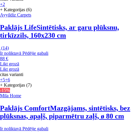
+2
+ Kategorijas (6)
Ayyildiz Carpets
Paklājs Life
Sintētisks, ar garu plūksnu,
tirkīzzils, 160x230 cm
(
14
)
Ir noliktavā
Pēdējie gabali
88 €
Likt grozā
Likt grozā
citas varianti
+5
+6
+ Kategorijas (7)
-15%
Mila Home
Paklājs Comfort
Mazgājams, sintētisks, bez
plūksnas, apaļš, piparmētru zaļš, ø 80 cm
Ir noliktavā
Pēdējie gabali