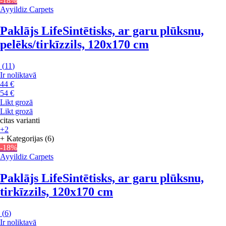
-18%
Ayyildiz Carpets
Paklājs Life
Sintētisks, ar garu plūksnu,
pelēks/tirkīzzils, 120x170 cm
(
11
)
Ir noliktavā
44 €
54 €
Likt grozā
Likt grozā
citas varianti
+2
+ Kategorijas (6)
-18%
Ayyildiz Carpets
Paklājs Life
Sintētisks, ar garu plūksnu,
tirkīzzils, 120x170 cm
(
6
)
Ir noliktavā