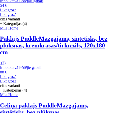
Ir noliktavā
Pēdējais gabals
54 €
Likt grozā
Likt grozā
citas varianti
+ Kategorijas (4)
Mila Home
Paklājs Puddle
Mazgājams, sintētisks, bez
plūksnas, krēmkrāsas/tirkīzzils, 120x180
cm
(
2
)
Ir noliktavā
Pēdējie gabali
88 €
Likt grozā
Likt grozā
citas varianti
+ Kategorijas (4)
Mila Home
Celiņa paklājs Puddle
Mazgājams,
sintētisks, bez plūksnas,