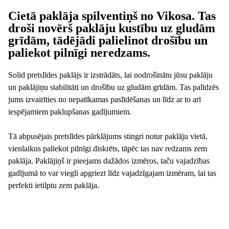
Cietā paklāja spilventiņš no Vikosa. Tas
droši novērš paklāju kustību uz gludām
grīdām, tādējādi palielinot drošību un
paliekot pilnīgi neredzams.
Solid pretslīdes paklājs ir izstrādāts, lai nodrošinātu jūsu paklāju
un paklājiņu stabilitāti un drošību uz gludām grīdām. Tas palīdzēs
jums izvairīties no nepatīkamas paslīdēšanas un līdz ar to arī
iespējamiem paklupšanas gadījumiem.
Tā abpusējais pretslīdes pārklājums stingri notur paklāju vietā,
vienlaikus paliekot pilnīgi diskrēts, tāpēc tas nav redzams zem
paklāja. Paklājiņš ir pieejams dažādos izmēros, taču vajadzības
gadījumā to var viegli apgriezt līdz vajadzīgajam izmēram, lai tas
perfekti ietilptu zem paklāja.