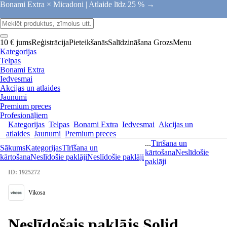
Bonami Extra × Micadoni |
Atlaide līdz 25 % →
10 € jums
Reģistrācija
Pieteikšanās
Salīdzināšana
Grozs
Menu
Kategorijas
Telpas
Bonami Extra
Iedvesmai
Akcijas un atlaides
Jaunumi
Premium preces
Profesionāļiem
Kategorijas
Telpas
Bonami Extra
Iedvesmai
Akcijas un
atlaides
Jaunumi
Premium preces
...
Tīrīšana un
Sākums
Kategorijas
Tīrīšana un
kārtošana
Neslīdošie
kārtošana
Neslīdošie paklāji
Neslīdošie paklāji
paklāji
ID: 1925272
Vikosa
Neslīdošais paklājs Solid