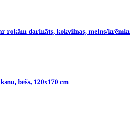
r rokām darināts, kokvilnas, melns/krēmkr
lūksnu, bēšs, 120x170 cm