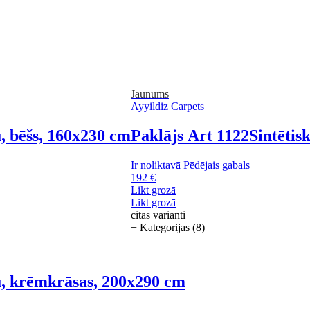
Jaunums
Ayyildiz Carpets
u, bēšs, 160x230 cm
Paklājs Art 1122
Sintētis
Ir noliktavā
Pēdējais gabals
192 €
Likt grozā
Likt grozā
citas varianti
+ Kategorijas (8)
nu, krēmkrāsas, 200x290 cm