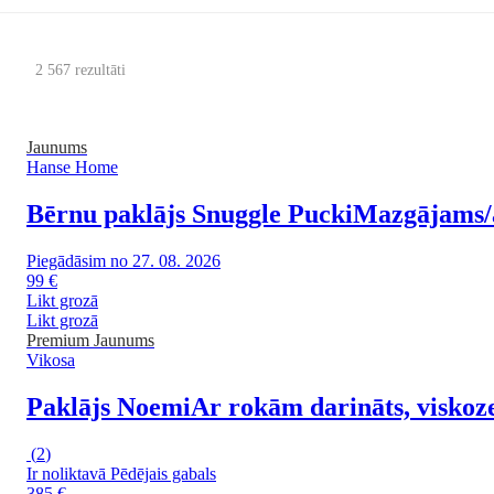
2 567 rezultāti
Jaunums
Hanse Home
Bērnu paklājs Snuggle Pucki
Mazgājams/a
Piegādāsim no 27. 08. 2026
99 €
Likt grozā
Likt grozā
Premium
Jaunums
Vikosa
Paklājs Noemi
Ar rokām darināts, viskoze
(
2
)
Ir noliktavā
Pēdējais gabals
385 €