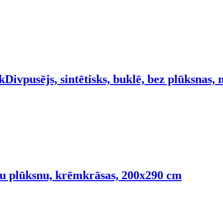
k
Divpusējs, sintētisks, buklē, bez plūksnas
 īsu plūksnu, krēmkrāsas, 200x290 cm