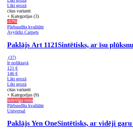
Likt grozā
Likt grozā
citas varianti
+ Kategorijas (3)
-17%
Pārbaudīta kvalitāte
Ayyildiz Carpets
Paklājs Art 1121
Sintētisks, ar īsu plūks
(
37
)
Ir noliktavā
121 €
146 €
Likt grozā
Likt grozā
citas varianti
+ Kategorijas (9)
Izdevīga cena
Pārbaudīta kvalitāte
Universal
Paklājs Yen One
Sintētisks, ar vidēji ga