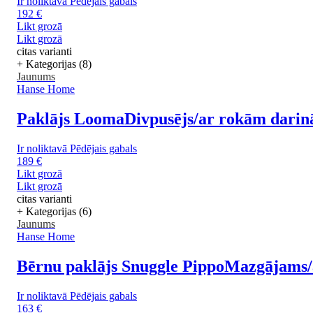
Ir noliktavā
Pēdējais gabals
192 €
Likt grozā
Likt grozā
citas varianti
+ Kategorijas (8)
Jaunums
Hanse Home
Paklājs Looma
Divpusējs/ar rokām darinā
Ir noliktavā
Pēdējais gabals
189 €
Likt grozā
Likt grozā
citas varianti
+ Kategorijas (6)
Jaunums
Hanse Home
Bērnu paklājs Snuggle Pippo
Mazgājams/a
Ir noliktavā
Pēdējais gabals
163 €