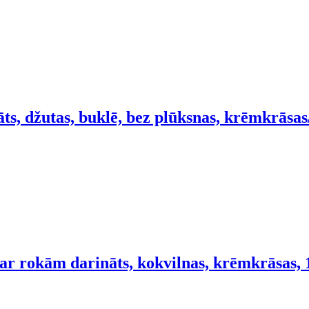
ts, džutas, buklē, bez plūksnas, krēmkrāsa
r rokām darināts, kokvilnas, krēmkrāsas,