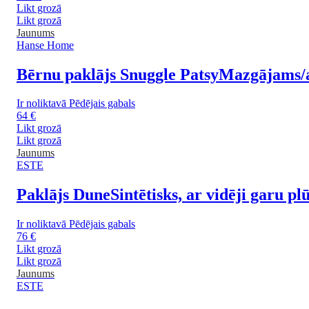
Likt grozā
Likt grozā
Jaunums
Hanse Home
Bērnu paklājs Snuggle Patsy
Mazgājams/a
Ir noliktavā
Pēdējais gabals
64 €
Likt grozā
Likt grozā
Jaunums
ESTE
Paklājs Dune
Sintētisks, ar vidēji garu p
Ir noliktavā
Pēdējais gabals
76 €
Likt grozā
Likt grozā
Jaunums
ESTE