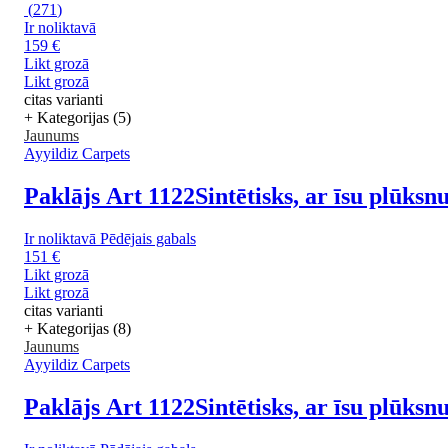
(
271
)
Ir noliktavā
159 €
Likt grozā
Likt grozā
citas varianti
+ Kategorijas (5)
Jaunums
Ayyildiz Carpets
Paklājs Art 1122
Sintētisks, ar īsu plūksn
Ir noliktavā
Pēdējais gabals
151 €
Likt grozā
Likt grozā
citas varianti
+ Kategorijas (8)
Jaunums
Ayyildiz Carpets
Paklājs Art 1122
Sintētisks, ar īsu plūks