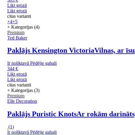
Likt grozā
Likt grozā
citas varianti
+4
+5
+ Kategorijas (4)
Premium
Ted Baker
Paklājs Kensington Victoria
Vilnas, ar ī
Ir noliktavā
Pēdējie gabali
344 €
Likt grozā
Likt grozā
citas varianti
+ Kategorijas (3)
Premium
Elle Decoration
Paklājs Puristic Knots
Ar rokām darināts,
(
1
)
Ir noliktavā
Pēdējie gabali