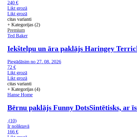
240 €
Likt grozā
Likt grozā
citas varianti
+ Kategorijas (2)
Premium
Ted Baker
Iekštelpu un āra paklājs Haringey Terric
Piegādāsim no 27. 08. 2026
72 €
Likt grozā
Likt grozā
citas varianti
+ Kategorijas (4)
Hanse Home
Bērnu paklājs Funny Dots
Sintētisks, ar
(
10
)
Ir noliktavā
166 €