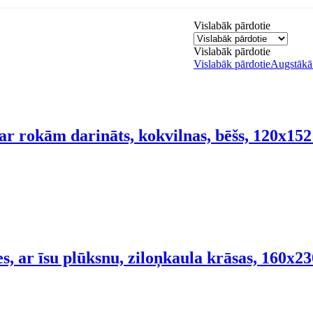
Vislabāk pārdotie
Vislabāk pārdotie
Vislabāk pārdotie
Augstākā 
r rokām darināts, kokvilnas, bēšs, 120x15
s, ar īsu plūksnu, ziloņkaula krāsas, 160x2