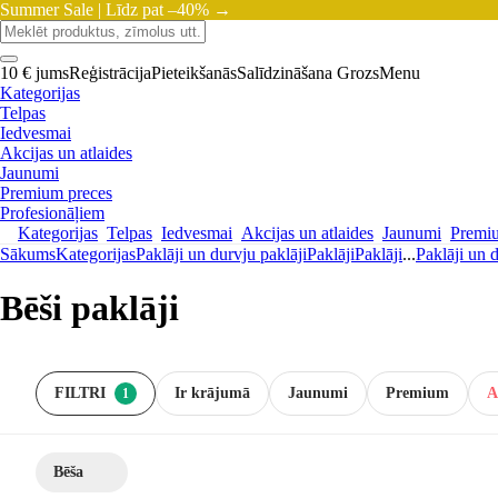
Summer Sale |
Līdz pat –40% →
10 € jums
Reģistrācija
Pieteikšanās
Salīdzināšana
Grozs
Menu
Kategorijas
Telpas
Iedvesmai
Akcijas un atlaides
Jaunumi
Premium preces
Profesionāļiem
Kategorijas
Telpas
Iedvesmai
Akcijas un atlaides
Jaunumi
Premi
Sākums
Kategorijas
Paklāji un durvju paklāji
Paklāji
Paklāji
...
Paklāji un d
Bēši paklāji
FILTRI
Ir krājumā
Jaunumi
Premium
A
1
Bēša