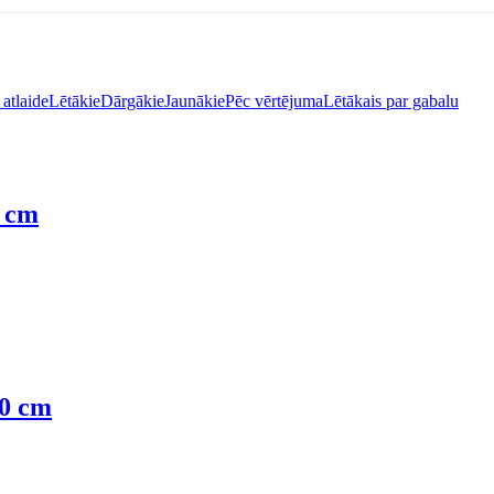
atlaide
Lētākie
Dārgākie
Jaunākie
Pēc vērtējuma
Lētākais par gabalu
2 cm
30 cm