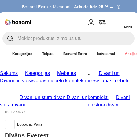
Bonami Extra × Micadoni |
Atlaide līdz 25 % →
Menu
Kategorijas
Telpas
Bonami Extra
Iedvesmai
Akcijas
Sākums
Kategorijas
Mēbeles
...
Dīvāni un
Dīvāni un viesistabas mēbeļu komplekti
viesistabas mēbeļu
Dīvāni un stūra dīvāni
Dīvāni un
komplekti
Dīvāni
stūra dīvāni
un stūra dīvāni
ID: 1772674
Bobochic Paris
Dīvāns Everest