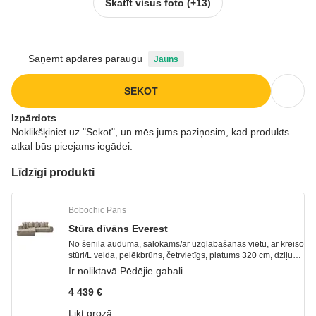
Skatīt visus foto
(+13)
Saņemt apdares paraugu
Jauns
SEKOT
Izpārdots
Noklikšķiniet uz "Sekot", un mēs jums paziņosim, kad produkts
atkal būs pieejams iegādei.
Līdzīgi produkti
Bobochic Paris
Stūra dīvāns Everest
No šenila auduma, salokāms/ar uzglabāšanas vietu, ar kreiso
stūri/L veida, pelēkbrūns, četrvietīgs, platums 320 cm, dziļums
212 cm, sēdekļa dziļums 65 cm
Ir noliktavā
Pēdējie gabali
4 439 €
Likt grozā