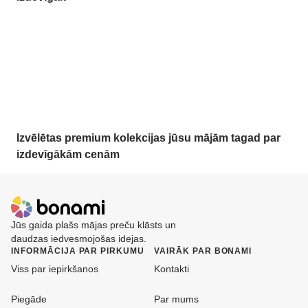
Premium izdevīgāk
Izvēlētas premium kolekcijas jūsu mājām tagad par
izdevīgākām cenām
Jūs gaida plašs mājas preču klāsts un
daudzas iedvesmojošas idejas.
INFORMĀCIJA PAR PIRKUMU
VAIRĀK PAR BONAMI
Viss par iepirkšanos
Kontakti
Piegāde
Par mums