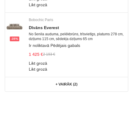
Likt grozā
Bobochic Paris
Dīvāns Everest
No šenila auduma, pelēkbrūns, trīsvietīgs, platums 278 cm,
dziļums 115 cm, sēdekļa dziļums 65 cm
-35%
Ir noliktavā
Pēdējais gabals
1 425 €
2 193 €
Likt grozā
Likt grozā
+
VAIRĀK (2)