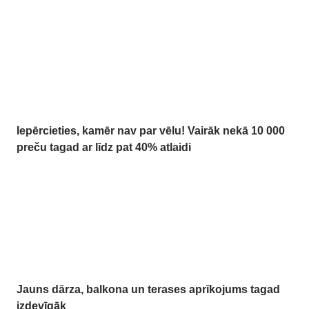
Summer Sale: līdz
pat 40% atlaide
Iepērcieties, kamēr nav par vēlu! Vairāk nekā 10 000
preču tagad ar līdz pat 40% atlaidi
Dārzs izdevīgāk
Jauns dārza, balkona un terases aprīkojums tagad
izdevīgāk