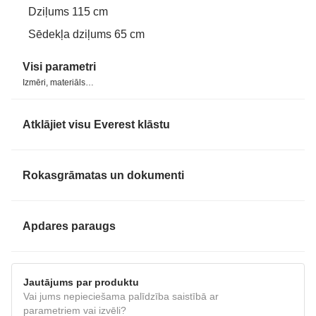
Dziļums 115 cm
Sēdekļa dziļums 65 cm
Visi parametri
Izmēri, materiāls…
Atklājiet visu Everest klāstu
Rokasgrāmatas un dokumenti
INSTRUKCIJA
Apdares paraugs
Jautājums par produktu
Vai jums nepieciešama palīdzība saistībā ar
Apdares paraugs
RAVEN 44 terracota
parametriem vai izvēli?