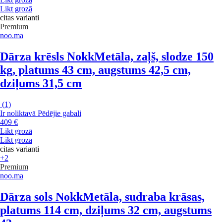
Likt grozā
citas varianti
Premium
noo.ma
Dārza krēsls Nokk
Metāla, zaļš, slodze 150
kg, platums 43 cm, augstums 42,5 cm,
dziļums 31,5 cm
(
1
)
Ir noliktavā
Pēdējie gabali
409 €
Likt grozā
Likt grozā
citas varianti
+2
Premium
noo.ma
Dārza sols Nokk
Metāla, sudraba krāsas,
platums 114 cm, dziļums 32 cm, augstums