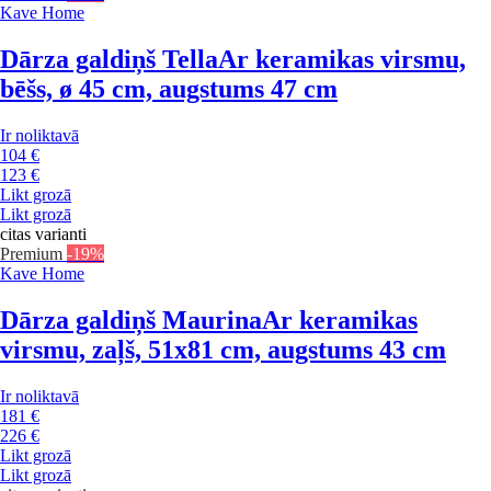
Kave Home
Dārza galdiņš Tella
Ar keramikas virsmu,
bēšs, ø 45 cm, augstums 47 cm
Ir noliktavā
104 €
123 €
Likt grozā
Likt grozā
citas varianti
Premium
-19%
Kave Home
Dārza galdiņš Maurina
Ar keramikas
virsmu, zaļš, 51x81 cm, augstums 43 cm
Ir noliktavā
181 €
226 €
Likt grozā
Likt grozā