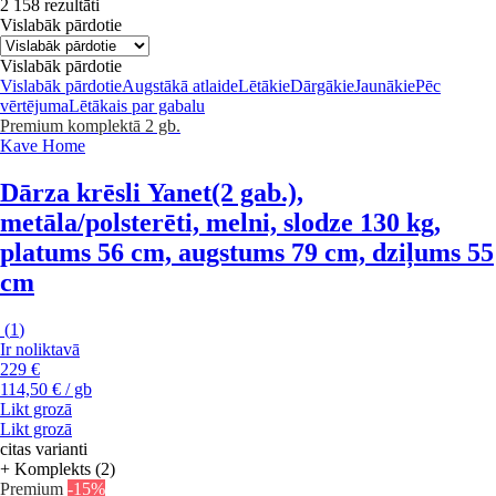
2 158 rezultāti
Vislabāk pārdotie
Vislabāk pārdotie
Vislabāk pārdotie
Augstākā atlaide
Lētākie
Dārgākie
Jaunākie
Pēc
vērtējuma
Lētākais par gabalu
Premium
komplektā 2 gb.
Kave Home
Dārza krēsli Yanet
(2 gab.),
metāla/polsterēti, melni, slodze 130 kg,
platums 56 cm, augstums 79 cm, dziļums 55
cm
(
1
)
Ir noliktavā
229 €
114,50 € / gb
Likt grozā
Likt grozā
citas varianti
+ Komplekts (2)
Premium
-15%