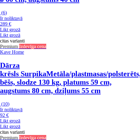
(
6
)
Ir noliktavā
289 €
Likt grozā
Likt grozā
citas varianti
Premium
Izdevīga cena
Kave Home
Dārza
krēsls Surpika
Metāla/plastmasas/polsterēts
bēšs, slodze 130 kg, platums 59 cm,
augstums 80 cm, dziļums 55 cm
(
10
)
Ir noliktavā
92 €
Likt grozā
Likt grozā
citas varianti
Premium
Izdevīga cena