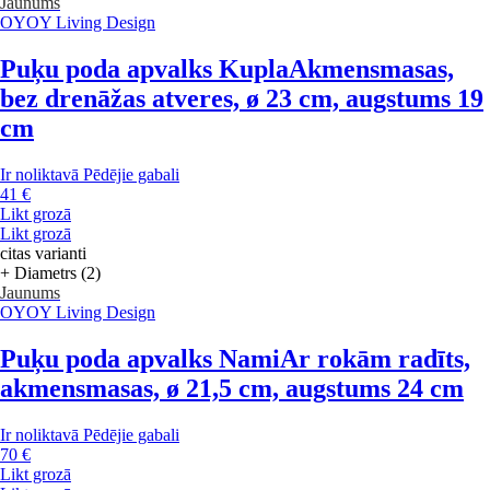
Jaunums
OYOY Living Design
Puķu poda apvalks Kupla
Akmensmasas,
bez drenāžas atveres, ø 23 cm, augstums 19
cm
Ir noliktavā
Pēdējie gabali
41 €
Likt grozā
Likt grozā
citas varianti
+ Diametrs (2)
Jaunums
OYOY Living Design
Puķu poda apvalks Nami
Ar rokām radīts,
akmensmasas, ø 21,5 cm, augstums 24 cm
Ir noliktavā
Pēdējie gabali
70 €
Likt grozā