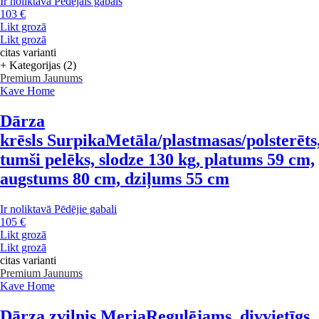
Ir noliktavā
Pēdējais gabals
103 €
Likt grozā
Likt grozā
citas varianti
+ Kategorijas (2)
Premium
Jaunums
Kave Home
Dārza
krēsls Surpika
Metāla/plastmasas/polsterēts
tumši pelēks, slodze 130 kg, platums 59 cm,
augstums 80 cm, dziļums 55 cm
Ir noliktavā
Pēdējie gabali
105 €
Likt grozā
Likt grozā
citas varianti
Premium
Jaunums
Kave Home
Dārza zvilnis Meria
Regulējams, divvietīgs,