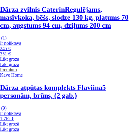
Dārza zvilnis Caterin
Regulējams,
masīvkoka, bēšs, slodze 130 kg, platums 70
cm, augstums 94 cm, dziļums 200 cm
(
1
)
Ir noliktavā
245 €
351 €
Likt grozā
Likt grozā
Premium
Kave Home
Dārza atpūtas komplekts Flaviina
5
personām, brūns, (2 gab.)
(
9
)
Ir noliktavā
1 762 €
Likt grozā
Likt grozā