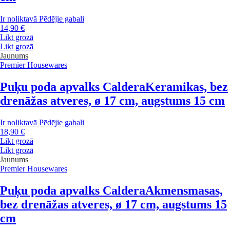
Ir noliktavā
Pēdējie gabali
14,90 €
Likt grozā
Likt grozā
Jaunums
Premier Housewares
Puķu poda apvalks Caldera
Keramikas, bez
drenāžas atveres, ø 17 cm, augstums 15 cm
Ir noliktavā
Pēdējie gabali
18,90 €
Likt grozā
Likt grozā
Jaunums
Premier Housewares
Puķu poda apvalks Caldera
Akmensmasas,
bez drenāžas atveres, ø 17 cm, augstums 15
cm