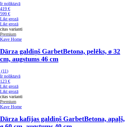
Ir noliktavā
419 €
599 €
Likt grozā
Likt grozā
citas varianti
Premium
Kave Home
Dārza galdiņš Garbet
Betona, pelēks, ø 32
cm, augstums 46 cm
(
11
)
Ir noliktavā
123 €
Likt grozā
Likt grozā
citas varianti
Premium
Kave Home
Dārza kafijas galdiņš Garbet
Betona, apaļš,
ø 60 cm, augstums 40 cm