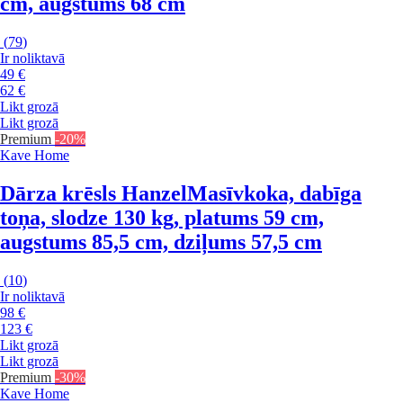
cm, augstums 68 cm
(
79
)
Ir noliktavā
49 €
62 €
Likt grozā
Likt grozā
Premium
-20%
Kave Home
Dārza krēsls Hanzel
Masīvkoka, dabīga
toņa, slodze 130 kg, platums 59 cm,
augstums 85,5 cm, dziļums 57,5 cm
(
10
)
Ir noliktavā
98 €
123 €
Likt grozā
Likt grozā
Premium
-30%
Kave Home