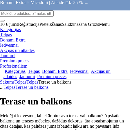
Bonami Extra × Micadoni |
Atlaide līdz 25 % →
10 € jums
Reģistrācija
Pieteikšanās
Salīdzināšana
Grozs
Menu
Kategorijas
Telpas
Bonami Extra
Iedvesmai
Akcijas un atlaides
Jaunumi
Premium preces
Profesionāļiem
Kategorijas
Telpas
Bonami Extra
Iedvesmai
Akcijas un
atlaides
Jaunumi
Premium preces
Sākums
Telpas
Telpas
Terase un balkons
...
Telpas
Terase un balkons
Terase un balkons
Meklējat iedvesmu, lai iekārtotu savu terasi vai balkonu? Apskatiet
balkona un terases mēbeles, dažādus dekorus, āra apgaismojumu un
citas detaļas, kas palīdzēs jums izbaudīt laiku ārā no pavasara līdz