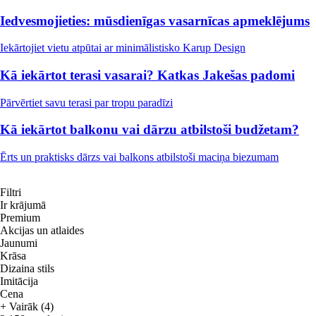
Iedvesmojieties: mūsdienīgas vasarnīcas apmeklējums
Iekārtojiet vietu atpūtai ar minimālistisko Karup Design
Kā iekārtot terasi vasarai? Katkas Jakešas padomi
Pārvērtiet savu terasi par tropu paradīzi
Kā iekārtot balkonu vai dārzu atbilstoši budžetam?
Ērts un praktisks dārzs vai balkons atbilstoši maciņa biezumam
Filtri
Ir krājumā
Premium
Akcijas un atlaides
Jaunumi
Krāsa
Dizaina stils
Imitācija
Cena
+ Vairāk (4)