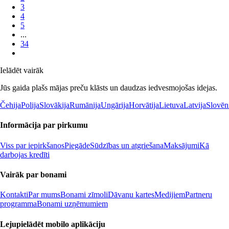
3
4
5
...
34
Ielādēt vairāk
Jūs gaida plašs mājas preču klāsts un daudzas iedvesmojošas idejas.
Čehija
Polija
Slovākija
Rumānija
Ungārija
Horvātija
Lietuva
Latvija
Slovēn
Informācija par pirkumu
Viss par iepirkšanos
Piegāde
Sūdzības un atgriešana
Maksājumi
Kā
darbojas kredīti
Vairāk par bonami
Kontakti
Par mums
Bonami zīmoli
Dāvanu kartes
Medijiem
Partneru
programma
Bonami uzņēmumiem
Lejupielādēt mobilo aplikāciju