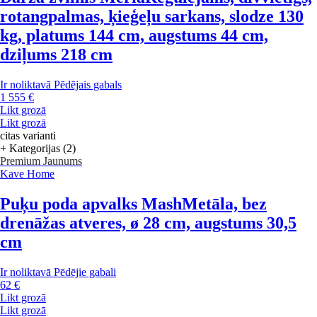
rotangpalmas, ķieģeļu sarkans, slodze 130
kg, platums 144 cm, augstums 44 cm,
dziļums 218 cm
Ir noliktavā
Pēdējais gabals
1 555 €
Likt grozā
Likt grozā
citas varianti
+ Kategorijas (2)
Premium
Jaunums
Kave Home
Puķu poda apvalks Mash
Metāla, bez
drenāžas atveres, ø 28 cm, augstums 30,5
cm
Ir noliktavā
Pēdējie gabali
62 €
Likt grozā
Likt grozā