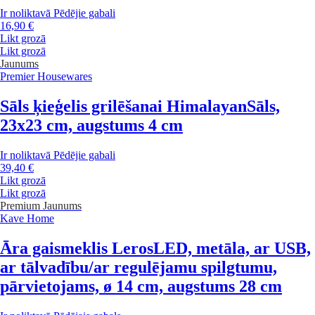
Ir noliktavā
Pēdējie gabali
16,90 €
Likt grozā
Likt grozā
Jaunums
Premier Housewares
Sāls ķieģelis grilēšanai Himalayan
Sāls,
23x23 cm, augstums 4 cm
Ir noliktavā
Pēdējie gabali
39,40 €
Likt grozā
Likt grozā
Premium
Jaunums
Kave Home
Āra gaismeklis Leros
LED, metāla, ar USB,
ar tālvadību/ar regulējamu spilgtumu,
pārvietojams, ø 14 cm, augstums 28 cm