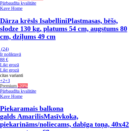
Pārbaudīta kvalitāte
Kave Home
Dārza krēsls Isabellini
Plastmasas, bēšs,
slodze 130 kg, platums 54 cm, augstums 80
cm, dziļums 49 cm
(
24
)
Ir noliktavā
88 €
Likt grozā
Likt grozā
citas varianti
+2
+3
Premium
-20%
Pārbaudīta kvalitāte
Kave Home
Piekaramais balkona
galds Amarilis
Masīvkoka,
piekarināms/noliecams, dabīga toņa, 40x42