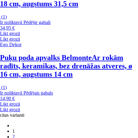
18 cm, augstums 31,5 cm
(
1
)
Ir noliktavā
Pēdējie gabali
34,95 €
Likt grozā
Likt grozā
Ego Dekor
Puķu poda apvalks Belmonte
Ar rokām
radīts, keramikas, bez drenāžas atveres, ø
16 cm, augstums 14 cm
(
1
)
Ir noliktavā
Pēdējais gabals
14,90 €
Likt grozā
Likt grozā
citas varianti
1
2