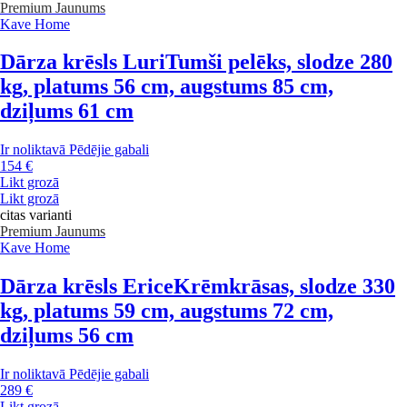
Premium
Jaunums
Kave Home
Dārza krēsls Luri
Tumši pelēks, slodze 280
kg, platums 56 cm, augstums 85 cm,
dziļums 61 cm
Ir noliktavā
Pēdējie gabali
154 €
Likt grozā
Likt grozā
citas varianti
Premium
Jaunums
Kave Home
Dārza krēsls Erice
Krēmkrāsas, slodze 330
kg, platums 59 cm, augstums 72 cm,
dziļums 56 cm
Ir noliktavā
Pēdējie gabali
289 €
Likt grozā