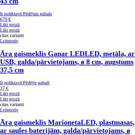
43 cm
Ir noliktavā
Pēdējais gabals
679 €
Likt grozā
Likt grozā
citas varianti
Leitmotiv
Āra gaismeklis Ganar LED
LED, metāla, ar
USB, galda/pārvietojams, ø 8 cm, augstums
37,5 cm
Ir noliktavā
Pēdējie gabali
37 €
Likt grozā
Likt grozā
citas varianti
Leitmotiv
Āra gaismeklis Marioneta
LED, plastmasas,
ar saules baterijām, galda/pārvietojams, ø