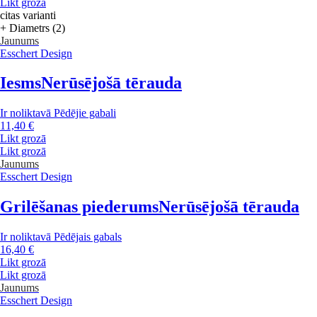
Likt grozā
citas varianti
+ Diametrs (2)
Jaunums
Esschert Design
Iesms
Nerūsējošā tērauda
Ir noliktavā
Pēdējie gabali
11,40 €
Likt grozā
Likt grozā
Jaunums
Esschert Design
Grilēšanas piederums
Nerūsējošā tērauda
Ir noliktavā
Pēdējais gabals
16,40 €
Likt grozā
Likt grozā
Jaunums
Esschert Design