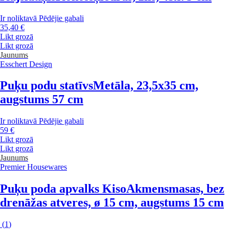
Ir noliktavā
Pēdējie gabali
35,40 €
Likt grozā
Likt grozā
Jaunums
Esschert Design
Puķu podu statīvs
Metāla, 23,5x35 cm,
augstums 57 cm
Ir noliktavā
Pēdējie gabali
59 €
Likt grozā
Likt grozā
Jaunums
Premier Housewares
Puķu poda apvalks Kiso
Akmensmasas, bez
drenāžas atveres, ø 15 cm, augstums 15 cm
(
1
)