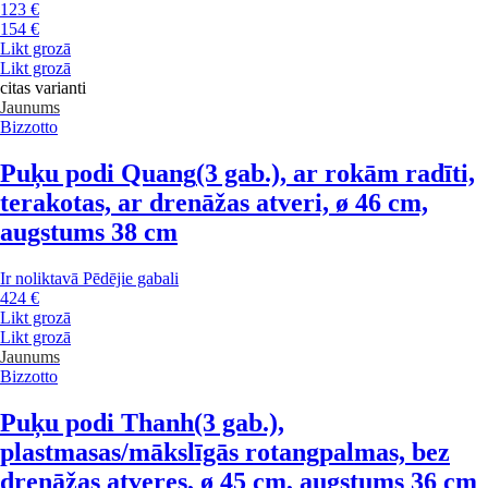
123 €
154 €
Likt grozā
Likt grozā
citas varianti
Jaunums
Bizzotto
Puķu podi Quang
(3 gab.), ar rokām radīti,
terakotas, ar drenāžas atveri, ø 46 cm,
augstums 38 cm
Ir noliktavā
Pēdējie gabali
424 €
Likt grozā
Likt grozā
Jaunums
Bizzotto
Puķu podi Thanh
(3 gab.),
plastmasas/mākslīgās rotangpalmas, bez
drenāžas atveres, ø 45 cm, augstums 36 cm