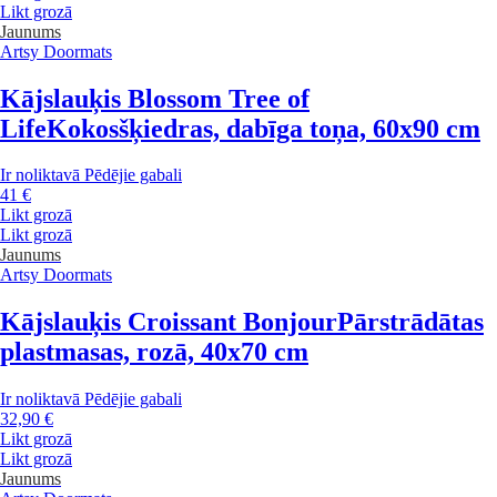
Likt grozā
Jaunums
Artsy Doormats
Kājslauķis Blossom Tree of
Life
Kokosšķiedras, dabīga toņa, 60x90 cm
Ir noliktavā
Pēdējie gabali
41 €
Likt grozā
Likt grozā
Jaunums
Artsy Doormats
Kājslauķis Croissant Bonjour
Pārstrādātas
plastmasas, rozā, 40x70 cm
Ir noliktavā
Pēdējie gabali
32,90 €
Likt grozā
Likt grozā
Jaunums