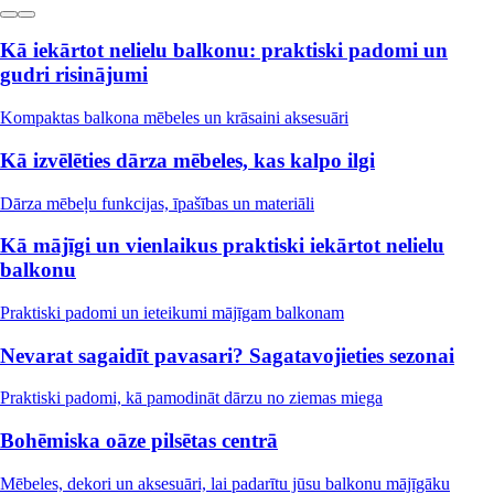
Kā iekārtot nelielu balkonu: praktiski padomi un
gudri risinājumi
Kompaktas balkona mēbeles un krāsaini aksesuāri
Kā izvēlēties dārza mēbeles, kas kalpo ilgi
Dārza mēbeļu funkcijas, īpašības un materiāli
Kā mājīgi un vienlaikus praktiski iekārtot nelielu
balkonu
Praktiski padomi un ieteikumi mājīgam balkonam
Nevarat sagaidīt pavasari? Sagatavojieties sezonai
Praktiski padomi, kā pamodināt dārzu no ziemas miega
Bohēmiska oāze pilsētas centrā
Mēbeles, dekori un aksesuāri, lai padarītu jūsu balkonu mājīgāku