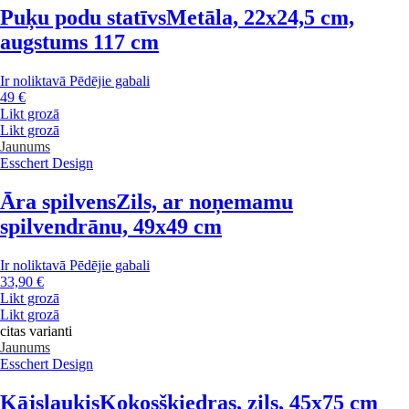
Puķu podu statīvs
Metāla, 22x24,5 cm,
augstums 117 cm
Ir noliktavā
Pēdējie gabali
49 €
Likt grozā
Likt grozā
Jaunums
Esschert Design
Āra spilvens
Zils, ar noņemamu
spilvendrānu, 49x49 cm
Ir noliktavā
Pēdējie gabali
33,90 €
Likt grozā
Likt grozā
citas varianti
Jaunums
Esschert Design
Kājslauķis
Kokosšķiedras, zils, 45x75 cm