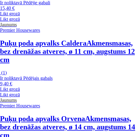
Ir noliktavā
Pēdējie gabali
15,40 €
Likt grozā
Likt grozā
Jaunums
Premier Housewares
Puķu poda apvalks Caldera
Akmensmasas,
bez drenāžas atveres, ø 11 cm, augstums 12
cm
(
1
)
Ir noliktavā
Pēdējais gabals
9,40 €
Likt grozā
Likt grozā
Jaunums
Premier Housewares
Puķu poda apvalks Orvena
Akmensmasas,
bez drenāžas atveres, ø 14 cm, augstums 14
cm