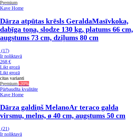
Premium
Kave Home
Dārza atpūtas krēsls Geralda
Masīvkoka,
dabīga toņa, slodze 130 kg, platums 66 cm,
augstums 73 cm, dziļums 80 cm
(
17
)
Ir noliktavā
268 €
Likt grozā
Likt grozā
citas varianti
Premium
-20%
Pārbaudīta kvalitāte
Kave Home
Dārza galdiņš Melano
Ar teraco galda
virsmu, melns, ø 40 cm, augstums 50 cm
(
21
)
Ir noliktavā