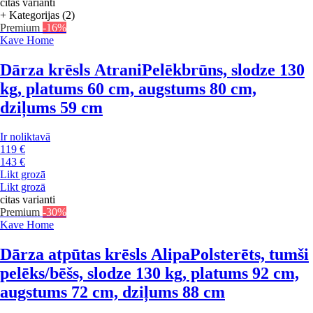
citas varianti
+ Kategorijas (2)
Premium
-16%
Kave Home
Dārza krēsls Atrani
Pelēkbrūns, slodze 130
kg, platums 60 cm, augstums 80 cm,
dziļums 59 cm
Ir noliktavā
119 €
143 €
Likt grozā
Likt grozā
citas varianti
Premium
-30%
Kave Home
Dārza atpūtas krēsls Alipa
Polsterēts, tumši
pelēks/bēšs, slodze 130 kg, platums 92 cm,
augstums 72 cm, dziļums 88 cm