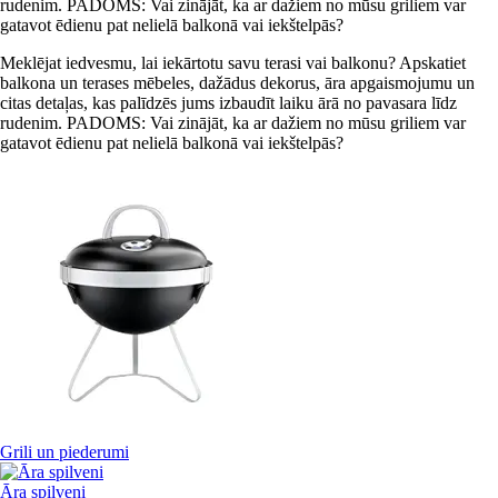
rudenim. PADOMS: Vai zinājāt, ka ar dažiem no mūsu griliem var
gatavot ēdienu pat nelielā balkonā vai iekštelpās?
Meklējat iedvesmu, lai iekārtotu savu terasi vai balkonu? Apskatiet
balkona un terases mēbeles, dažādus dekorus, āra apgaismojumu un
citas detaļas, kas palīdzēs jums izbaudīt laiku ārā no pavasara līdz
rudenim. PADOMS: Vai zinājāt, ka ar dažiem no mūsu griliem var
gatavot ēdienu pat nelielā balkonā vai iekštelpās?
Grili un piederumi
Āra spilveni