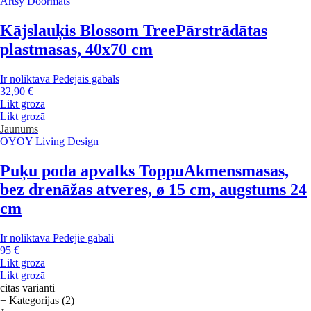
Artsy Doormats
Kājslauķis Blossom Tree
Pārstrādātas
plastmasas, 40x70 cm
Ir noliktavā
Pēdējais gabals
32,90 €
Likt grozā
Likt grozā
Jaunums
OYOY Living Design
Puķu poda apvalks Toppu
Akmensmasas,
bez drenāžas atveres, ø 15 cm, augstums 24
cm
Ir noliktavā
Pēdējie gabali
95 €
Likt grozā
Likt grozā
citas varianti
+ Kategorijas (2)