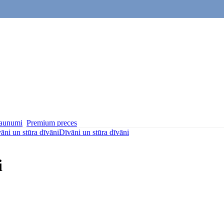
aunumi
Premium preces
āni un stūra dīvāni
Dīvāni un stūra dīvāni
i