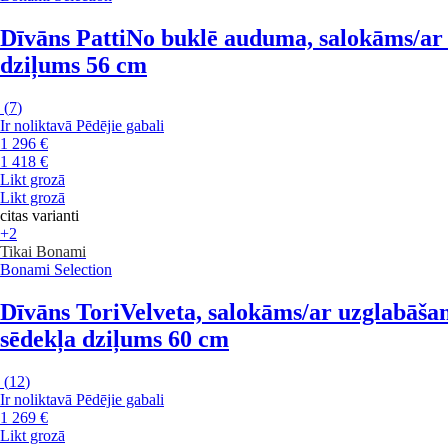
Dīvāns Patti
No buklē auduma, salokāms/ar uz
dziļums 56 cm
(
7
)
Ir noliktavā
Pēdējie gabali
1 296 €
1 418 €
Likt grozā
Likt grozā
citas varianti
+2
Tikai Bonami
Bonami Selection
Dīvāns Tori
Velveta, salokāms/ar uzglabāšan
sēdekļa dziļums 60 cm
(
12
)
Ir noliktavā
Pēdējie gabali
1 269 €
Likt grozā