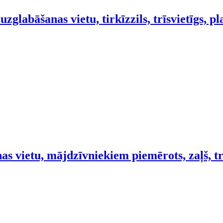
glabāšanas vietu, tirkīzzils, trīsvietīgs, 
as vietu, mājdzīvniekiem piemērots, zaļš, tr