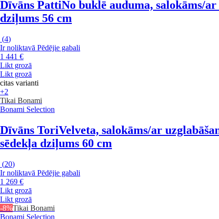
Dīvāns Patti
No buklē auduma, salokāms/ar u
dziļums 56 cm
(
4
)
Ir noliktavā
Pēdējie gabali
1 441 €
Likt grozā
Likt grozā
citas varianti
+2
Tikai Bonami
Bonami Selection
Dīvāns Tori
Velveta, salokāms/ar uzglabāšan
sēdekļa dziļums 60 cm
(
20
)
Ir noliktavā
Pēdējie gabali
1 269 €
Likt grozā
Likt grozā
-8%
Tikai Bonami
Bonami Selection