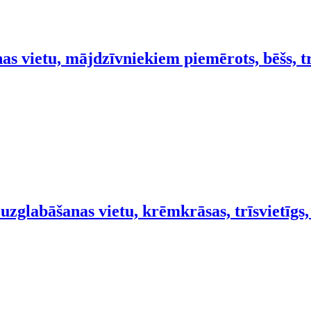
as vietu, mājdzīvniekiem piemērots, bēšs, t
zglabāšanas vietu, krēmkrāsas, trīsvietīgs