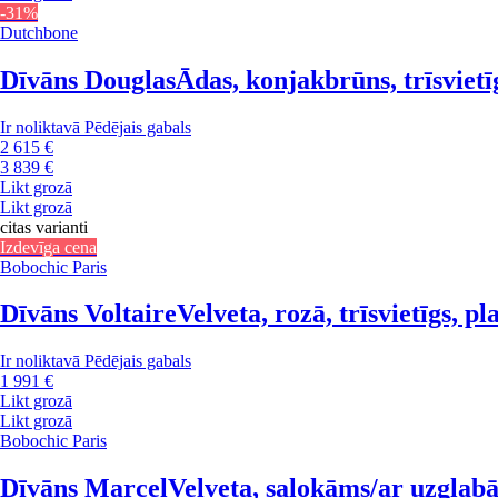
-31%
Dutchbone
Dīvāns Douglas
Ādas, konjakbrūns, trīsviet
Ir noliktavā
Pēdējais gabals
2 615 €
3 839 €
Likt grozā
Likt grozā
citas varianti
Izdevīga cena
Bobochic Paris
Dīvāns Voltaire
Velveta, rozā, trīsvietīgs, 
Ir noliktavā
Pēdējais gabals
1 991 €
Likt grozā
Likt grozā
Bobochic Paris
Dīvāns Marcel
Velveta, salokāms/ar uzglabā