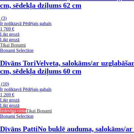
cm, sēdekļa dziļums 62 cm
(
3
)
Ir noliktavā
Pēdējais gabals
1 769 €
Likt grozā
Likt grozā
Tikai Bonami
Bonami Selection
Dīvāns Tori
Velveta, salokāms/ar uzglabāšan
cm, sēdekļa dziļums 60 cm
(
10
)
Ir noliktavā
Pēdējais gabals
1 269 €
Likt grozā
Likt grozā
Izdevīga cena
Tikai Bonami
Bonami Selection
Dīvāns Patti
No buklē auduma, salokāms/ar u