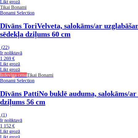
Likt grozā
Tikai Bonami
Bonami Selection
Dīvāns Tori
Velveta, salokāms/ar uzglabāšan
sēdekļa dziļums 60 cm
(
22
)
Ir noliktavā
1 269 €
Likt grozā
Likt grozā
Izdevīga cena
Tikai Bonami
Bonami Selection
Dīvāns Patti
No buklē auduma, salokāms/ar u
dziļums 56 cm
(
1
)
Ir noliktavā
1 152 €
Likt grozā
Likt grozā