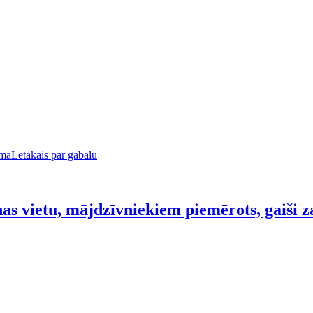
uma
Lētākais par gabalu
s vietu, mājdzīvniekiem piemērots, gaiši za