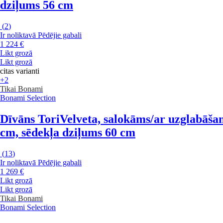
dziļums 56 cm
(
2
)
Ir noliktavā
Pēdējie gabali
1 224 €
Likt grozā
Likt grozā
citas varianti
+2
Tikai Bonami
Bonami Selection
Dīvāns Tori
Velveta, salokāms/ar uzglabāšan
cm, sēdekļa dziļums 60 cm
(
13
)
Ir noliktavā
Pēdējie gabali
1 269 €
Likt grozā
Likt grozā
Tikai Bonami
Bonami Selection