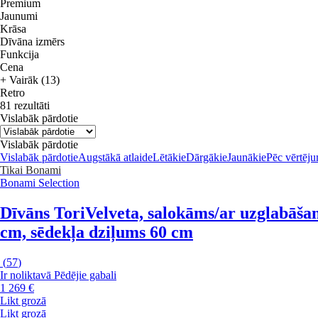
Premium
Jaunumi
Krāsa
Dīvāna izmērs
Funkcija
Cena
+ Vairāk (13)
Retro
81 rezultāti
Vislabāk pārdotie
Vislabāk pārdotie
Vislabāk pārdotie
Augstākā atlaide
Lētākie
Dārgākie
Jaunākie
Pēc vērtēj
Tikai Bonami
Bonami Selection
Dīvāns Tori
Velveta, salokāms/ar uzglabāšana
cm, sēdekļa dziļums 60 cm
(
57
)
Ir noliktavā
Pēdējie gabali
1 269 €
Likt grozā
Likt grozā