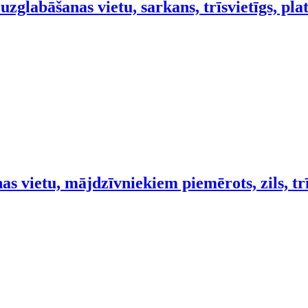
zglabāšanas vietu, sarkans, trīsvietīgs, pl
as vietu, mājdzīvniekiem piemērots, zils, tr