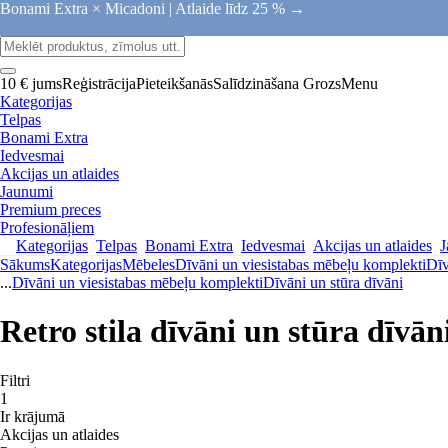
Bonami Extra × Micadoni |
Atlaide līdz 25 % →
10 € jums
Reģistrācija
Pieteikšanās
Salīdzināšana
Grozs
Menu
Kategorijas
Telpas
Bonami Extra
Iedvesmai
Akcijas un atlaides
Jaunumi
Premium preces
Profesionāļiem
Kategorijas
Telpas
Bonami Extra
Iedvesmai
Akcijas un atlaides
J
Sākums
Kategorijas
Mēbeles
Dīvāni un viesistabas mēbeļu komplekti
Dīv
...
Dīvāni un viesistabas mēbeļu komplekti
Dīvāni un stūra dīvāni
Retro stila dīvāni un stūra dīvān
Filtri
1
Ir krājumā
Akcijas un atlaides