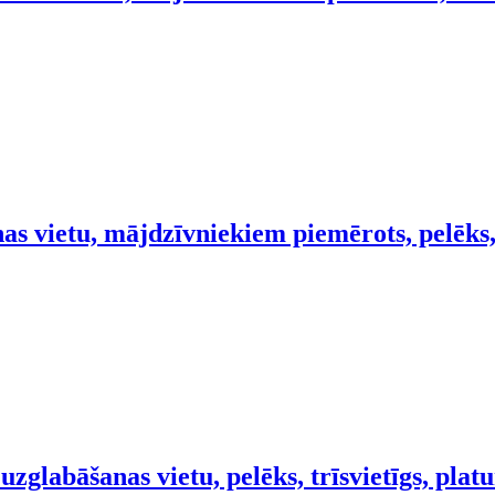
as vietu, mājdzīvniekiem piemērots, pelēks,
zglabāšanas vietu, pelēks, trīsvietīgs, pla