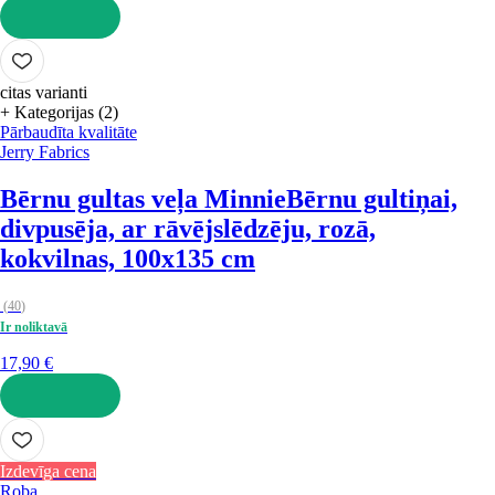
LIKT GROZĀ
citas varianti
+ Kategorijas (2)
Pārbaudīta kvalitāte
Jerry Fabrics
Bērnu gultas veļa Minnie
Bērnu gultiņai,
divpusēja, ar rāvējslēdzēju, rozā,
kokvilnas, 100x135 cm
(
40
)
Ir noliktavā
17,90 €
LIKT GROZĀ
Izdevīga cena
Roba