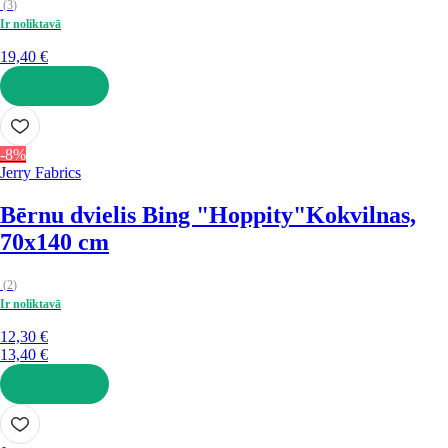
(
3
)
Ir noliktavā
19,40 €
LIKT GROZĀ
-8%
Jerry Fabrics
Bērnu dvielis Bing "Hoppity"
Kokvilnas,
70x140 cm
(
2
)
Ir noliktavā
12,30 €
13,40 €
LIKT GROZĀ