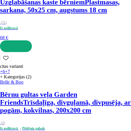
Uzglabāšanas kaste bērniem
Plastmasas,
sarkana, 50x25 cm, augstums 18 cm
(
71
)
Ir noliktavā
68 €
LIKT GROZĀ
citas varianti
+6
+7
+ Kategorijas (2)
Belle & Boo
Bērnu gultas veļa Garden
Friends
Trīsdaļīga, divguļamā, divpusēja, ar
pogām, kokvilnas, 200x200 cm
(
2
)
Ir noliktavā
Pēdējais gabals