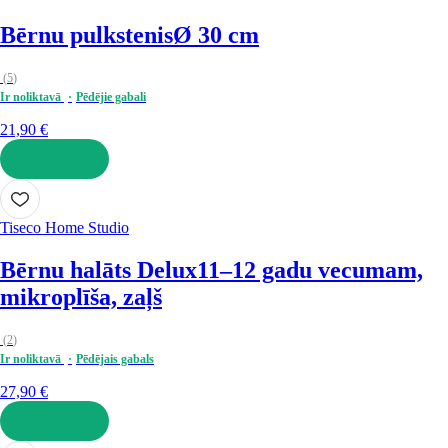
Bērnu pulkstenis
Ø 30 cm
(
5
)
Ir noliktavā
Pēdējie gabali
21,90 €
LIKT GROZĀ
Tiseco Home Studio
Bērnu halāts Delux
11–12 gadu vecumam,
mikroplīša, zaļš
(
2
)
Ir noliktavā
Pēdējais gabals
27,90 €
LIKT GROZĀ