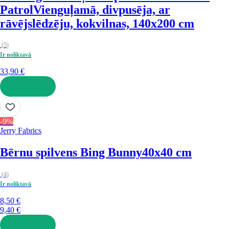
Patrol
Vienguļamā, divpusēja, ar
rāvējslēdzēju, kokvilnas, 140x200 cm
(
5
)
Ir noliktavā
33,90 €
LIKT GROZĀ
-9%
Jerry Fabrics
Bērnu spilvens Bing Bunny
40x40 cm
(
4
)
Ir noliktavā
8,50 €
9,40 €