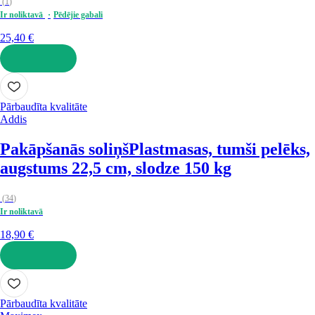
(
1
)
Ir noliktavā
Pēdējie gabali
25,40 €
LIKT GROZĀ
Pārbaudīta kvalitāte
Addis
Pakāpšanās soliņš
Plastmasas, tumši pelēks,
augstums 22,5 cm, slodze 150 kg
(
34
)
Ir noliktavā
18,90 €
LIKT GROZĀ
Pārbaudīta kvalitāte