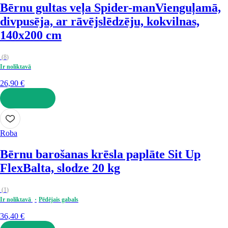
Bērnu gultas veļa Spider-man
Vienguļamā,
divpusēja, ar rāvējslēdzēju, kokvilnas,
140x200 cm
(
8
)
Ir noliktavā
26,90 €
LIKT GROZĀ
Roba
Bērnu barošanas krēsla paplāte Sit Up
Flex
Balta, slodze 20 kg
(
1
)
Ir noliktavā
Pēdējais gabals
36,40 €