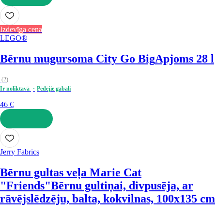
LIKT GROZĀ
Izdevīga cena
LEGO®
Bērnu mugursoma City Go Big
Apjoms 28 l
(
2
)
Ir noliktavā
Pēdējie gabali
46 €
LIKT GROZĀ
Jerry Fabrics
Bērnu gultas veļa Marie Cat
"Friends"
Bērnu gultiņai, divpusēja, ar
rāvējslēdzēju, balta, kokvilnas, 100x135 cm