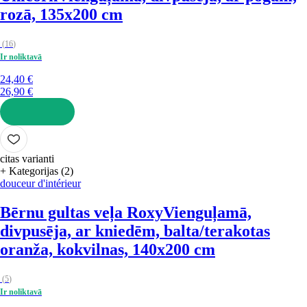
rozā, 135x200 cm
(
16
)
Ir noliktavā
24,40 €
26,90 €
LIKT GROZĀ
citas varianti
+ Kategorijas (2)
douceur d'intérieur
Bērnu gultas veļa Roxy
Vienguļamā,
divpusēja, ar kniedēm, balta/terakotas
oranža, kokvilnas, 140x200 cm
(
5
)
Ir noliktavā