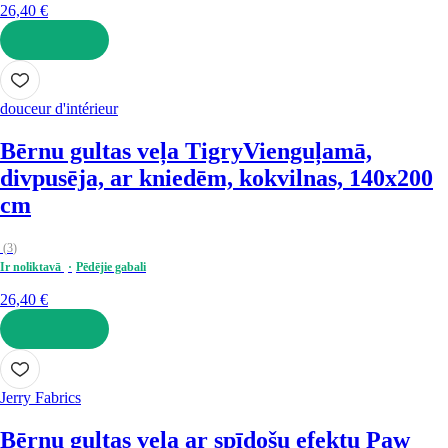
26,40 €
LIKT GROZĀ
douceur d'intérieur
Bērnu gultas veļa Tigry
Vienguļamā,
divpusēja, ar kniedēm, kokvilnas, 140x200
cm
(
3
)
Ir noliktavā
Pēdējie gabali
26,40 €
LIKT GROZĀ
Jerry Fabrics
Bērnu gultas veļa ar spīdošu efektu Paw