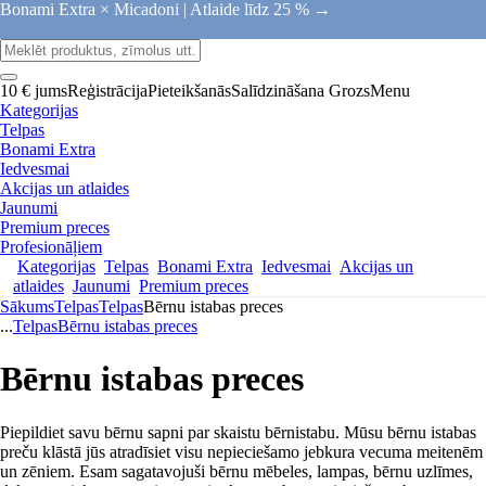
Bonami Extra × Micadoni |
Atlaide līdz 25 % →
10 € jums
Reģistrācija
Pieteikšanās
Salīdzināšana
Grozs
Menu
Kategorijas
Telpas
Bonami Extra
Iedvesmai
Akcijas un atlaides
Jaunumi
Premium preces
Profesionāļiem
Kategorijas
Telpas
Bonami Extra
Iedvesmai
Akcijas un
atlaides
Jaunumi
Premium preces
Sākums
Telpas
Telpas
Bērnu istabas preces
...
Telpas
Bērnu istabas preces
Bērnu istabas preces
Piepildiet savu bērnu sapni par skaistu bērnistabu. Mūsu bērnu istabas
preču klāstā jūs atradīsiet visu nepieciešamo jebkura vecuma meitenēm
un zēniem. Esam sagatavojuši bērnu mēbeles, lampas, bērnu uzlīmes,