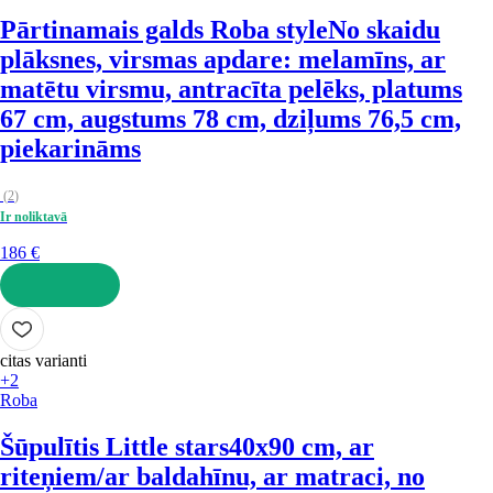
Pārtinamais galds Roba style
No skaidu
plāksnes, virsmas apdare: melamīns, ar
matētu virsmu, antracīta pelēks, platums
67 cm, augstums 78 cm, dziļums 76,5 cm,
piekarināms
(
2
)
Ir noliktavā
186 €
LIKT GROZĀ
citas varianti
+2
Roba
Šūpulītis Little stars
40x90 cm, ar
riteņiem/ar baldahīnu, ar matraci, no