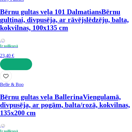
Bērnu gultas veļa 101 Dalmatians
Bērnu
gultiņai, divpusēja, ar rāvējslēdzēju, balta,
kokvilnas, 100x135 cm
(
7
)
Ir noliktavā
23,40 €
LIKT GROZĀ
Belle & Boo
Bērnu gultas veļa Ballerina
Vienguļamā,
divpusēja, ar pogām, balta/rozā, kokvilnas,
135x200 cm
(
2
)
Ir noliktavā