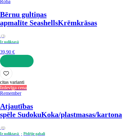
Roba
Bērnu gultiņas
apmalīte Seashells
Krēmkrāsas
(
3
)
Ir noliktavā
39,90 €
LIKT GROZĀ
citas varianti
Izdevīga cena
Remember
Atjautības
spēle Sudoku
Koka/plastmasas/kartona
(
6
)
Ir noliktavā
Pēdējie gabali