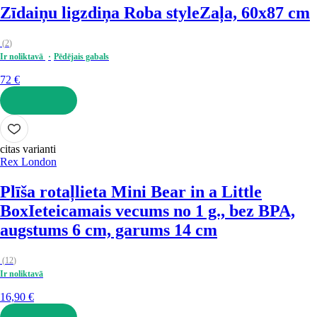
Zīdaiņu ligzdiņa Roba style
Zaļa, 60x87 cm
(
2
)
Ir noliktavā
Pēdējais gabals
72 €
LIKT GROZĀ
citas varianti
Rex London
Plīša rotaļlieta Mini Bear in a Little
Box
Ieteicamais vecums no 1 g., bez BPA,
augstums 6 cm, garums 14 cm
(
12
)
Ir noliktavā
16,90 €