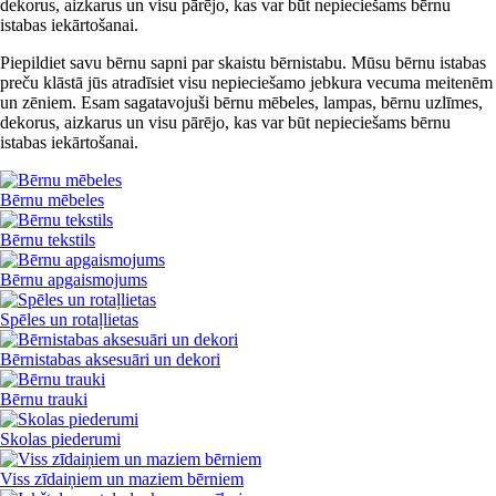
dekorus, aizkarus un visu pārējo, kas var būt nepieciešams bērnu
istabas iekārtošanai.
Piepildiet savu bērnu sapni par skaistu bērnistabu. Mūsu bērnu istabas
preču klāstā jūs atradīsiet visu nepieciešamo jebkura vecuma meitenēm
un zēniem. Esam sagatavojuši bērnu mēbeles, lampas, bērnu uzlīmes,
dekorus, aizkarus un visu pārējo, kas var būt nepieciešams bērnu
istabas iekārtošanai.
Bērnu mēbeles
Bērnu tekstils
Bērnu apgaismojums
Spēles un rotaļlietas
Bērnistabas aksesuāri un dekori
Bērnu trauki
Skolas piederumi
Viss zīdaiņiem un maziem bērniem