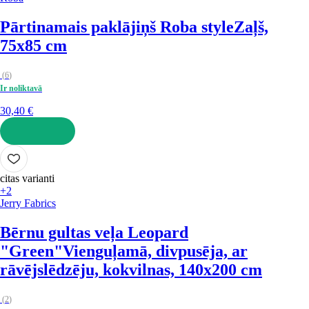
Pārtinamais paklājiņš Roba style
Zaļš,
75x85 cm
(
6
)
Ir noliktavā
30,40 €
LIKT GROZĀ
citas varianti
+2
Jerry Fabrics
Bērnu gultas veļa Leopard
"Green"
Vienguļamā, divpusēja, ar
rāvējslēdzēju, kokvilnas, 140x200 cm
(
2
)