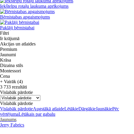
Iekštelpu rotaļu laukuma aprīkojums
Bērnistabas apgaismojums
Paklāji bērnistabai
Filtri
Ir krājumā
Akcijas un atlaides
Premium
Jaunumi
Krāsa
Dizaina stils
Montessori
Cena
+ Vairāk (4)
3 733 rezultāti
Vislabāk pārdotie
Vislabāk pārdotie
Vislabāk pārdotie
Augstākā atlaide
Lētākie
Dārgākie
Jaunākie
Pēc
vērtējuma
Lētākais par gabalu
Jaunums
Jerry Fabrics