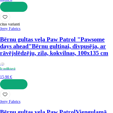
LIKT GROZĀ
citas varianti
Jerry Fabrics
Bērnu gultas veļa Paw Patrol "Pawsome
days ahead"
Bērnu gultiņai, divpusēja, ar
rāvējslēdzēju, zila, kokvilnas, 100x135 cm
(
3
)
Ir noliktavā
15,90 €
LIKT GROZĀ
Jerry Fabrics
Bērnu gultas veļa Paw Patrol
Vienguļamā,