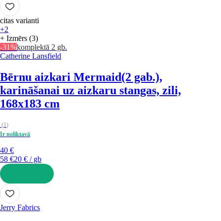
citas varianti
+2
+ Izmērs (3)
-31%
komplektā 2 gb.
Catherine Lansfield
Bērnu aizkari Mermaid
(2 gab.),
karināšanai uz aizkaru stangas, zili,
168x183 cm
(
1
)
Ir noliktavā
40 €
58 €
20 € / gb
LIKT GROZĀ
Jerry Fabrics