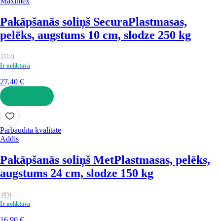
Maximex
Pakāpšanās soliņš Secura
Plastmasas,
pelēks, augstums 10 cm, slodze 250 kg
(
117
)
Ir noliktavā
27,40 €
LIKT GROZĀ
Pārbaudīta kvalitāte
Addis
Pakāpšanās soliņš Met
Plastmasas, pelēks,
augstums 24 cm, slodze 150 kg
(
65
)
Ir noliktavā
16,90 €