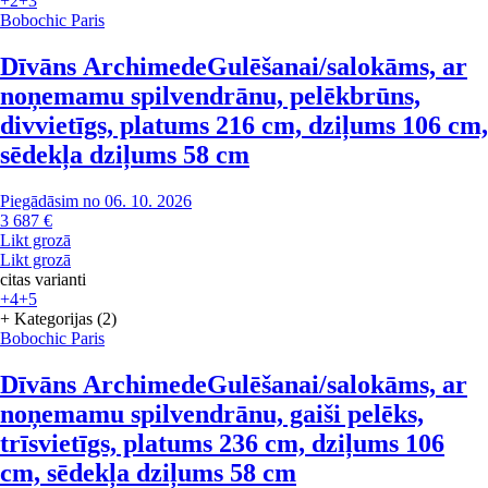
+2
+3
Bobochic Paris
Dīvāns Archimede
Gulēšanai/salokāms, ar
noņemamu spilvendrānu, pelēkbrūns,
divvietīgs, platums 216 cm, dziļums 106 cm,
sēdekļa dziļums 58 cm
Piegādāsim no 06. 10. 2026
3 687 €
Likt grozā
Likt grozā
citas varianti
+4
+5
+ Kategorijas (2)
Bobochic Paris
Dīvāns Archimede
Gulēšanai/salokāms, ar
noņemamu spilvendrānu, gaiši pelēks,
trīsvietīgs, platums 236 cm, dziļums 106
cm, sēdekļa dziļums 58 cm