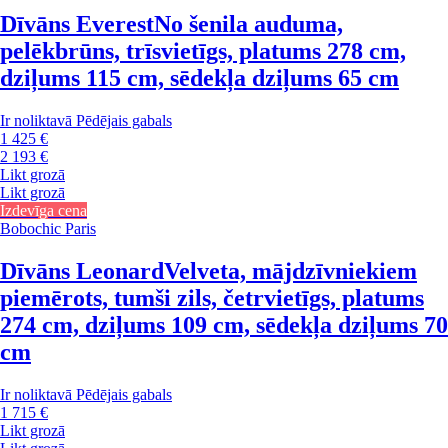
Dīvāns Everest
No šenila auduma,
pelēkbrūns, trīsvietīgs, platums 278 cm,
dziļums 115 cm, sēdekļa dziļums 65 cm
Ir noliktavā
Pēdējais gabals
1 425 €
2 193 €
Likt grozā
Likt grozā
Izdevīga cena
Bobochic Paris
Dīvāns Leonard
Velveta, mājdzīvniekiem
piemērots, tumši zils, četrvietīgs, platums
274 cm, dziļums 109 cm, sēdekļa dziļums 70
cm
Ir noliktavā
Pēdējais gabals
1 715 €
Likt grozā