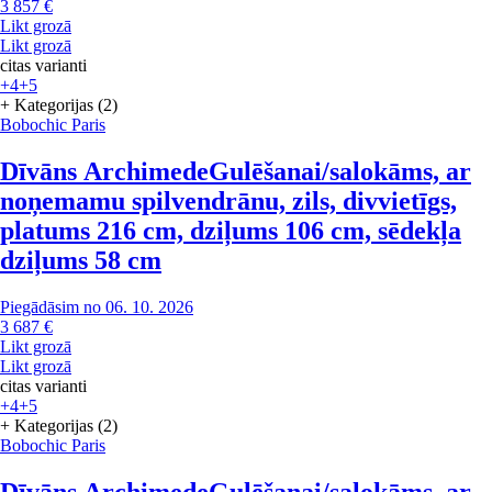
3 857 €
Likt grozā
Likt grozā
citas varianti
+4
+5
+ Kategorijas (2)
Bobochic Paris
Dīvāns Archimede
Gulēšanai/salokāms, ar
noņemamu spilvendrānu, zils, divvietīgs,
platums 216 cm, dziļums 106 cm, sēdekļa
dziļums 58 cm
Piegādāsim no 06. 10. 2026
3 687 €
Likt grozā
Likt grozā
citas varianti
+4
+5
+ Kategorijas (2)
Bobochic Paris
Dīvāns Archimede
Gulēšanai/salokāms, ar