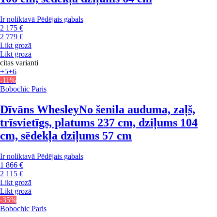
Ir noliktavā
Pēdējais gabals
2 175 €
2 779 €
Likt grozā
Likt grozā
citas varianti
+5
+6
-11%
Bobochic Paris
Dīvāns Whesley
No šenila auduma, zaļš,
trīsvietīgs, platums 237 cm, dziļums 104
cm, sēdekļa dziļums 57 cm
Ir noliktavā
Pēdējais gabals
1 866 €
2 115 €
Likt grozā
Likt grozā
-35%
Bobochic Paris