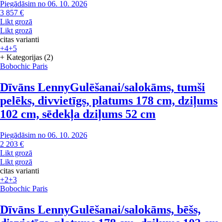
Piegādāsim no 06. 10. 2026
3 857 €
Likt grozā
Likt grozā
citas varianti
+4
+5
+ Kategorijas (2)
Bobochic Paris
Dīvāns Lenny
Gulēšanai/salokāms, tumši
pelēks, divvietīgs, platums 178 cm, dziļums
102 cm, sēdekļa dziļums 52 cm
Piegādāsim no 06. 10. 2026
2 203 €
Likt grozā
Likt grozā
citas varianti
+2
+3
Bobochic Paris
Dīvāns Lenny
Gulēšanai/salokāms, bēšs,