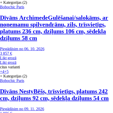
+ Kategorijas (2)
Bobochic Paris
Dīvāns Archimede
Gulēšanai/salokāms, ar
noņemamu spilvendrānu, zils, trīsvietīgs,
platums 236 cm, dziļums 106 cm, sēdekļa
dziļums 58 cm
Piegādāsim no 06. 10. 2026
3 857 €
Likt grozā
Likt grozā
citas varianti
+4
+5
+ Kategorijas (2)
Bobochic Paris
Dīvāns Nesty
Bēšs, trīsvietīgs, platums 242
cm, dziļums 92 cm, sēdekļa dziļums 54 cm
Piegādāsim no 09. 11. 2026