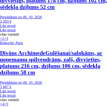
divvietīgs, platums 178 cm, dziļums 102 cm,
sēdekļa dziļums 52 cm
Piegādāsim no 06. 10. 2026
2 203 €
Likt grozā
Likt grozā
citas varianti
+2
+3
Bobochic Paris
Dīvāns Archimede
Gulēšanai/salokāms, ar
noņemamu spilvendrānu, zaļš, divvietīgs,
platums 216 cm, dziļums 106 cm, sēdekļa
dziļums 58 cm
Piegādāsim no 06. 10. 2026
3 687 €
Likt grozā
Likt grozā
citas varianti
+4
+5