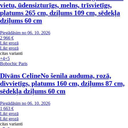
vietu, ūdensizturīgs, melns, trīsvietīgs,
platums 265 cm, dziļums 109 cm, sēdekļa
dziļums 60 cm
Piegādāsim no 06. 10. 2026
2 966 €
Likt grozā
Likt grozā
citas varianti
+4
+5
Bobochic Paris
Dīvāns Celine
No šenila auduma, rozā,
divvietīgs, platums 160 cm, dziļums 87 cm,
sēdekļa dziļums 60 cm
Piegādāsim no 06. 10. 2026
1 663 €
Likt grozā
Likt grozā
citas varianti