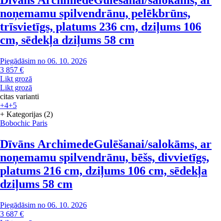
noņemamu spilvendrānu, pelēkbrūns,
trīsvietīgs, platums 236 cm, dziļums 106
cm, sēdekļa dziļums 58 cm
Piegādāsim no 06. 10. 2026
3 857 €
Likt grozā
Likt grozā
citas varianti
+4
+5
+ Kategorijas (2)
Bobochic Paris
Dīvāns Archimede
Gulēšanai/salokāms, ar
noņemamu spilvendrānu, bēšs, divvietīgs,
platums 216 cm, dziļums 106 cm, sēdekļa
dziļums 58 cm
Piegādāsim no 06. 10. 2026
3 687 €