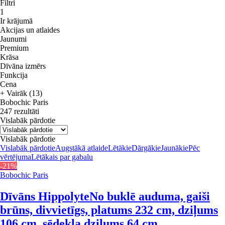
Filtri
1
Ir krājumā
Akcijas un atlaides
Jaunumi
Premium
Krāsa
Dīvāna izmērs
Funkcija
Cena
+ Vairāk (13)
Bobochic Paris
247 rezultāti
Vislabāk pārdotie
Vislabāk pārdotie
Vislabāk pārdotie
Augstākā atlaide
Lētākie
Dārgākie
Jaunākie
Pēc
vērtējuma
Lētākais par gabalu
-21%
Bobochic Paris
Dīvāns Hippolyte
No buklē auduma, gaiši
brūns, divvietīgs, platums 232 cm, dziļums
106 cm, sēdekļa dziļums 64 cm