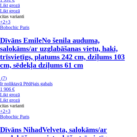
Likt grozā
Likt grozā
citas varianti
+2
+3
Bobochic Paris
Dīvāns Emile
No šenila auduma,
salokāms/ar uzglabāšanas vietu, haki,
trīsvietīgs, platums 242 cm, dziļums 103
cm, sēdekļa dziļums 61 cm
(
7
)
Ir noliktavā
Pēdējais gabals
1 906 €
Likt grozā
Likt grozā
citas varianti
+2
+3
Bobochic Paris
Dīvāns Nihad
Velveta, salokāms/ar