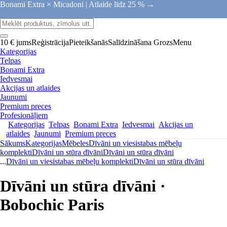
Bonami Extra × Micadoni |
Atlaide līdz 25 % →
10 € jums
Reģistrācija
Pieteikšanās
Salīdzināšana
Grozs
Menu
Kategorijas
Telpas
Bonami Extra
Iedvesmai
Akcijas un atlaides
Jaunumi
Premium preces
Profesionāļiem
Kategorijas
Telpas
Bonami Extra
Iedvesmai
Akcijas un
atlaides
Jaunumi
Premium preces
Sākums
Kategorijas
Mēbeles
Dīvāni un viesistabas mēbeļu
komplekti
Dīvāni un stūra dīvāni
Dīvāni un stūra dīvāni
...
Dīvāni un viesistabas mēbeļu komplekti
Dīvāni un stūra dīvāni
Dīvāni un stūra dīvāni ·
Bobochic Paris