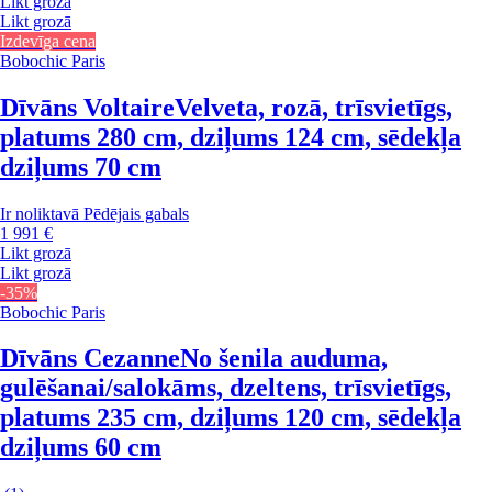
Likt grozā
Likt grozā
Izdevīga cena
Bobochic Paris
Dīvāns Voltaire
Velveta, rozā, trīsvietīgs,
platums 280 cm, dziļums 124 cm, sēdekļa
dziļums 70 cm
Ir noliktavā
Pēdējais gabals
1 991 €
Likt grozā
Likt grozā
-35%
Bobochic Paris
Dīvāns Cezanne
No šenila auduma,
gulēšanai/salokāms, dzeltens, trīsvietīgs,
platums 235 cm, dziļums 120 cm, sēdekļa
dziļums 60 cm