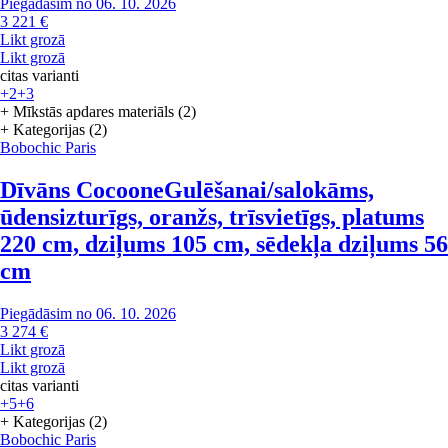
Piegādāsim no 06. 10. 2026
3 221 €
Likt grozā
Likt grozā
citas varianti
+2
+3
+ Mīkstās apdares materiāls (2)
+ Kategorijas (2)
Bobochic Paris
Dīvāns Cocoone
Gulēšanai/salokāms,
ūdensizturīgs, oranžs, trīsvietīgs, platums
220 cm, dziļums 105 cm, sēdekļa dziļums 56
cm
Piegādāsim no 06. 10. 2026
3 274 €
Likt grozā
Likt grozā
citas varianti
+5
+6
+ Kategorijas (2)
Bobochic Paris