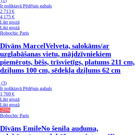
(
1
)
Ir noliktavā
Pēdējais gabals
2 713 €
4 175 €
Likt grozā
Likt grozā
Bobochic Paris
Dīvāns Marcel
Velveta, salokāms/ar
uzglabāšanas vietu, mājdzīvniekiem
piemērots, bēšs, trīsvietīgs, platums 211 cm,
dziļums 100 cm, sēdekļa dziļums 62 cm
(
3
)
Ir noliktavā
Pēdējais gabals
1 769 €
Likt grozā
Likt grozā
-25%
Bobochic Paris
Dīvāns Emile
No šenila auduma,