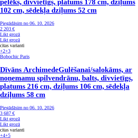
pelēks, divvietīgs, platums 178 cm, dziļums
102 cm, sēdekļa dziļums 52 cm
Piegādāsim no 06. 10. 2026
2 203 €
Likt grozā
Likt grozā
citas varianti
+2
+3
Bobochic Paris
Dīvāns Archimede
Gulēšanai/salokāms, ar
noņemamu spilvendrānu, balts, divvietīgs,
platums 216 cm, dziļums 106 cm, sēdekļa
dziļums 58 cm
Piegādāsim no 06. 10. 2026
3 687 €
Likt grozā
Likt grozā
citas varianti
+4
+5