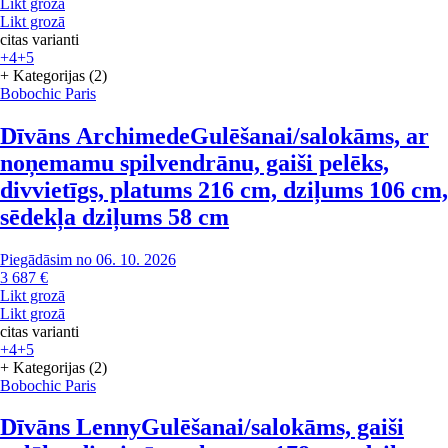
Likt grozā
Likt grozā
citas varianti
+4
+5
+ Kategorijas (2)
Bobochic Paris
Dīvāns Archimede
Gulēšanai/salokāms, ar
noņemamu spilvendrānu, gaiši pelēks,
divvietīgs, platums 216 cm, dziļums 106 cm,
sēdekļa dziļums 58 cm
Piegādāsim no 06. 10. 2026
3 687 €
Likt grozā
Likt grozā
citas varianti
+4
+5
+ Kategorijas (2)
Bobochic Paris
Dīvāns Lenny
Gulēšanai/salokāms, gaiši