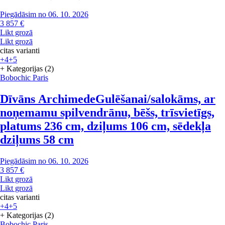
Piegādāsim no 06. 10. 2026
3 857 €
Likt grozā
Likt grozā
citas varianti
+4
+5
+ Kategorijas (2)
Bobochic Paris
Dīvāns Archimede
Gulēšanai/salokāms, ar
noņemamu spilvendrānu, bēšs, trīsvietīgs,
platums 236 cm, dziļums 106 cm, sēdekļa
dziļums 58 cm
Piegādāsim no 06. 10. 2026
3 857 €
Likt grozā
Likt grozā
citas varianti
+4
+5
+ Kategorijas (2)
Bobochic Paris