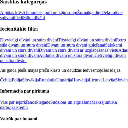
Saistītās kategorijas
Atpūtas krēsli
Taburetes, pufi un kāju soliņi
Žurnālgaldiņi
Dekoratīvie
spilveni
Pledi
Stūra dīvāni
Iecienītākie filtri
Divvietīgi dīvāni un stūra dīvāni
Trīsvietīgi dīvāni un stūra dīvāni
Retro
stila dīvāni un stūra dīvāni
Dīvāni un stūra dīvāni gulēšanai
Salokāmi
dīvāni un stūra dīvāni
Dīvāni un stūra dīvāni ar uzglabāšanas vietu
Ādas
dīvāni un stūra dīvāni
Auduma dīvāni un stūra dīvāni
Četrvietīgi dīvāni
un stūra dīvāni
Jūs gaida plašs mājas preču klāsts un daudzas iedvesmojošas idejas.
Čehija
Polija
Slovākija
Rumānija
Ungārija
Horvātija
Lietuva
Latvija
Slovēn
Informācija par pirkumu
Viss par iepirkšanos
Piegāde
Sūdzības un atgriešana
Maksājumi
Kā
darbojas kredīti
Vairāk par bonami