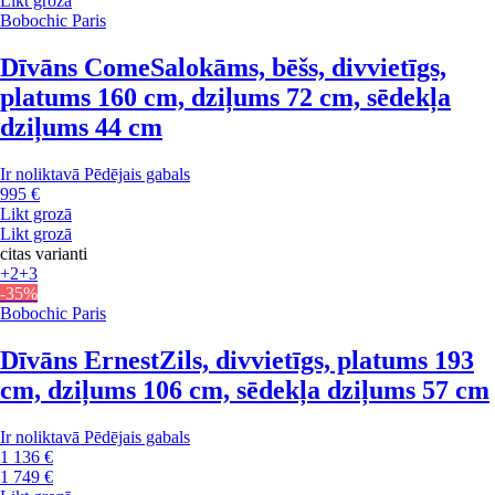
Likt grozā
Bobochic Paris
Dīvāns Come
Salokāms, bēšs, divvietīgs,
platums 160 cm, dziļums 72 cm, sēdekļa
dziļums 44 cm
Ir noliktavā
Pēdējais gabals
995 €
Likt grozā
Likt grozā
citas varianti
+2
+3
-35%
Bobochic Paris
Dīvāns Ernest
Zils, divvietīgs, platums 193
cm, dziļums 106 cm, sēdekļa dziļums 57 cm
Ir noliktavā
Pēdējais gabals
1 136 €
1 749 €