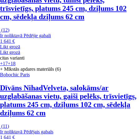
trīsvietīgs, platums 245 cm, dziļums 102
cm, sēdekļa dziļums 62 cm
(
12
)
Ir noliktavā
Pēdējie gabali
1 641 €
Likt grozā
Likt grozā
citas varianti
+17
+18
+ Mīkstās apdares materiāls (6)
Bobochic Paris
Dīvāns Nihad
Velveta, salokāms/ar
uzglabāšanas vietu, gaiši pelēks, trīsvietīgs,
platums 245 cm, dziļums 102 cm, sēdekļa
dziļums 62 cm
(
11
)
Ir noliktavā
Pēdējais gabals
1 641 €