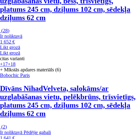
uzglabāšanas vietu, bēšs, trīsvietīgs,
platums 245 cm, dziļums 102 cm, sēdekļa
dziļums 62 cm
(
28
)
Ir noliktavā
1 652 €
Likt grozā
Likt grozā
citas varianti
+17
+18
+ Mīkstās apdares materiāls (6)
Bobochic Paris
Dīvāns Nihad
Velveta, salokāms/ar
uzglabāšanas vietu, pelēkbrūns, trīsvietīgs,
platums 245 cm, dziļums 102 cm, sēdekļa
dziļums 62 cm
(
2
)
Ir noliktavā
Pēdējie gabali
1 641 €