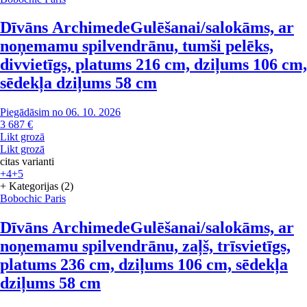
Dīvāns Archimede
Gulēšanai/salokāms, ar
noņemamu spilvendrānu, tumši pelēks,
divvietīgs, platums 216 cm, dziļums 106 cm,
sēdekļa dziļums 58 cm
Piegādāsim no 06. 10. 2026
3 687 €
Likt grozā
Likt grozā
citas varianti
+4
+5
+ Kategorijas (2)
Bobochic Paris
Dīvāns Archimede
Gulēšanai/salokāms, ar
noņemamu spilvendrānu, zaļš, trīsvietīgs,
platums 236 cm, dziļums 106 cm, sēdekļa
dziļums 58 cm