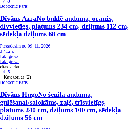
+7
+8
Bobochic Paris
Dīvāns Azra
No buklē auduma, oranžs,
divvietīgs, platums 234 cm, dziļums 112 cm,
sēdekļa dziļums 68 cm
Piegādāsim no 09. 11. 2026
3 412 €
Likt grozā
Likt grozā
citas varianti
+4
+5
+ Kategorijas (2)
Bobochic Paris
Dīvāns Hugo
No šenila auduma,
gulēšanai/salokāms, zaļš, trīsvietīgs,
platums 240 cm, dziļums 100 cm, sēdekļa
dziļums 56 cm