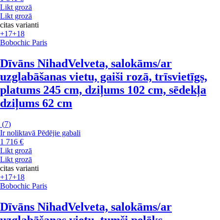
Likt grozā
Likt grozā
citas varianti
+17
+18
Bobochic Paris
Dīvāns Nihad
Velveta, salokāms/ar
uzglabāšanas vietu, gaiši rozā, trīsvietīgs,
platums 245 cm, dziļums 102 cm, sēdekļa
dziļums 62 cm
(
7
)
Ir noliktavā
Pēdējie gabali
1 716 €
Likt grozā
Likt grozā
citas varianti
+17
+18
Bobochic Paris
Dīvāns Nihad
Velveta, salokāms/ar
uzglabāšanas vietu, tumši pelēks,