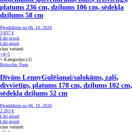
platums 236 cm, dziļums 106 cm, sēdekļa
dziļums 58 cm
Piegādāsim no 06. 10. 2026
3 857 €
Likt grozā
Likt grozā
citas varianti
+4
+5
+ Kategorijas (2)
Bobochic Paris
Dīvāns Lenny
Gulēšanai/salokāms, zaļš,
divvietīgs, platums 178 cm, dziļums 102 cm,
sēdekļa dziļums 52 cm
Piegādāsim no 06. 10. 2026
2 203 €
Likt grozā
Likt grozā
citas varianti