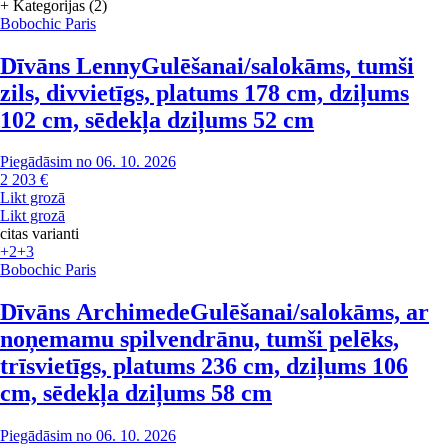
+ Kategorijas (2)
Bobochic Paris
Dīvāns Lenny
Gulēšanai/salokāms, tumši
zils, divvietīgs, platums 178 cm, dziļums
102 cm, sēdekļa dziļums 52 cm
Piegādāsim no 06. 10. 2026
2 203 €
Likt grozā
Likt grozā
citas varianti
+2
+3
Bobochic Paris
Dīvāns Archimede
Gulēšanai/salokāms, ar
noņemamu spilvendrānu, tumši pelēks,
trīsvietīgs, platums 236 cm, dziļums 106
cm, sēdekļa dziļums 58 cm
Piegādāsim no 06. 10. 2026