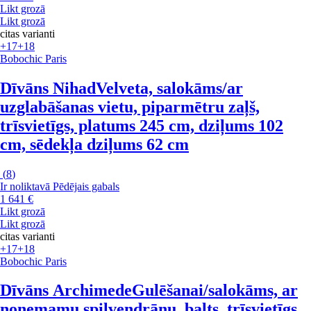
Likt grozā
Likt grozā
citas varianti
+17
+18
Bobochic Paris
Dīvāns Nihad
Velveta, salokāms/ar
uzglabāšanas vietu, piparmētru zaļš,
trīsvietīgs, platums 245 cm, dziļums 102
cm, sēdekļa dziļums 62 cm
(
8
)
Ir noliktavā
Pēdējais gabals
1 641 €
Likt grozā
Likt grozā
citas varianti
+17
+18
Bobochic Paris
Dīvāns Archimede
Gulēšanai/salokāms, ar
noņemamu spilvendrānu, balts, trīsvietīgs,