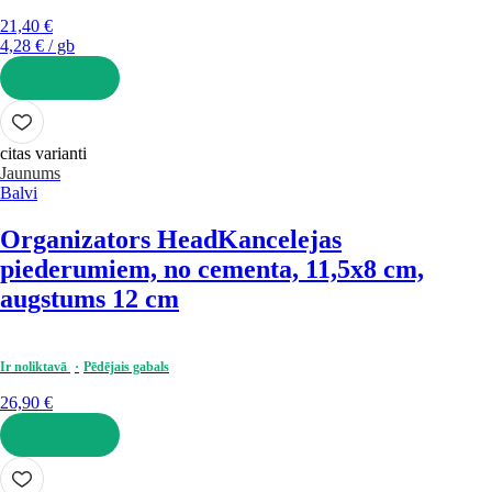
21,40 €
4,28 € / gb
LIKT GROZĀ
citas varianti
Jaunums
Balvi
Organizators Head
Kancelejas
piederumiem, no cementa, 11,5x8 cm,
augstums 12 cm
Ir noliktavā
Pēdējais gabals
26,90 €
LIKT GROZĀ