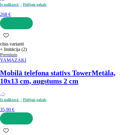
Ir noliktavā
Pēdējais gabals
268 €
LIKT GROZĀ
citas varianti
+ Imitācija (2)
Premium
YAMAZAKI
Mobilā telefona statīvs Tower
Metāla,
10x13 cm, augstums 2 cm
(
7
)
Ir noliktavā
Pēdējais gabals
35,90 €
LIKT GROZĀ