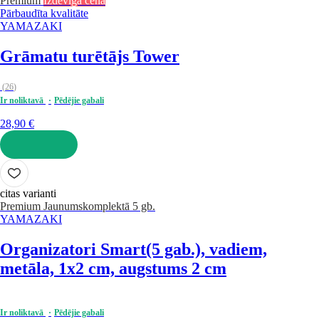
Premium
Izdevīga cena
Pārbaudīta kvalitāte
YAMAZAKI
Grāmatu turētājs Tower
(
26
)
Ir noliktavā
Pēdējie gabali
28,90 €
LIKT GROZĀ
citas varianti
Premium
Jaunums
komplektā 5 gb.
YAMAZAKI
Organizatori Smart
(5 gab.), vadiem,
metāla, 1x2 cm, augstums 2 cm
Ir noliktavā
Pēdējie gabali