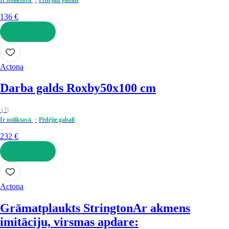
136 €
LIKT GROZĀ
Actona
Darba galds Roxby
50x100 cm
(
3
)
Ir noliktavā
Pēdējie gabali
232 €
LIKT GROZĀ
Actona
Grāmatplaukts Strington
Ar akmens
imitāciju, virsmas apdare: