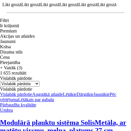
Likt grozā
Likt grozā
Likt grozā
Likt grozā
Likt grozā
Likt grozā
Filtri
Ir krājumā
Premium
Akcijas un atlaides
Jaunumi
Krāsa
Dizaina stils
Cena
Pieejamība
+ Vairāk (3)
1 655 rezultāti
Vislabāk pārdotie
Vislabāk pārdotie
Vislabāk pārdotie
Augstākā atlaide
Lētākie
Dārgākie
Jaunākie
Pēc
vērtējuma
Lētākais par gabalu
Pārbaudīta kvalitāte
Umbra
Modulārā plauktu sistēma Solis
Metāla, ar
matētu virsmu, melna, platums 27 cm,