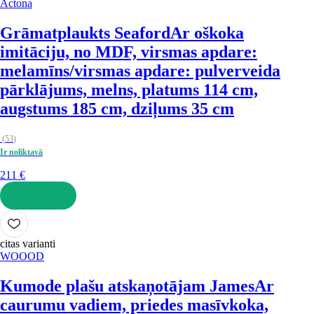
Actona
Grāmatplaukts Seaford
Ar oškoka
imitāciju, no MDF, virsmas apdare:
melamīns/virsmas apdare: pulverveida
pārklājums, melns, platums 114 cm,
augstums 185 cm, dziļums 35 cm
(
53
)
Ir noliktavā
211 €
LIKT GROZĀ
citas varianti
WOOOD
Kumode plašu atskaņotājam James
Ar
caurumu vadiem, priedes masīvkoka,