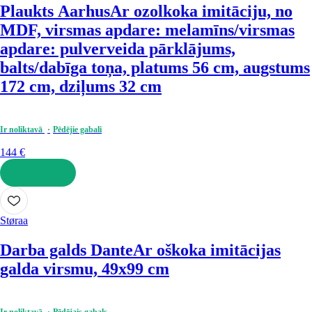
Plaukts Aarhus
Ar ozolkoka imitāciju, no
MDF, virsmas apdare: melamīns/virsmas
apdare: pulverveida pārklājums,
balts/dabīga toņa, platums 56 cm, augstums
172 cm, dziļums 32 cm
Ir noliktavā
Pēdējie gabali
144 €
LIKT GROZĀ
Støraa
Darba galds Dante
Ar oškoka imitācijas
galda virsmu, 49x99 cm
Ir noliktavā
Pēdējais gabals