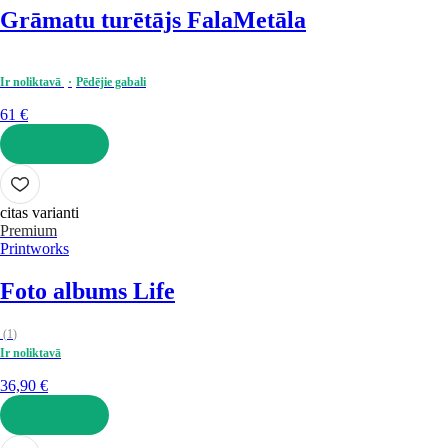
Grāmatu turētājs Fala
Metāla
Ir noliktavā
Pēdējie gabali
61 €
LIKT GROZĀ
citas varianti
Premium
Printworks
Foto albums Life
(
1
)
Ir noliktavā
36,90 €
LIKT GROZĀ