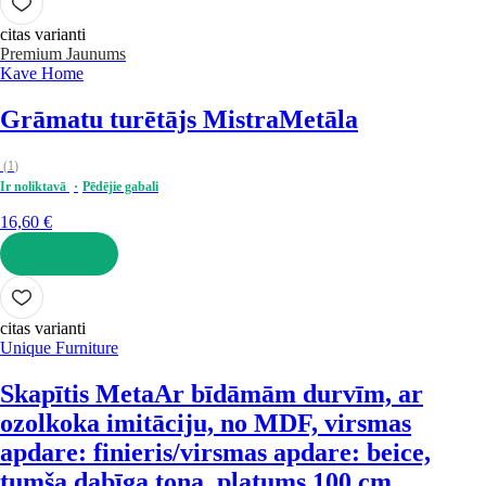
citas varianti
Premium
Jaunums
Kave Home
Grāmatu turētājs Mistra
Metāla
(
1
)
Ir noliktavā
Pēdējie gabali
16,60 €
LIKT GROZĀ
citas varianti
Unique Furniture
Skapītis Meta
Ar bīdāmām durvīm, ar
ozolkoka imitāciju, no MDF, virsmas
apdare: finieris/virsmas apdare: beice,
tumša dabīga toņa, platums 100 cm,