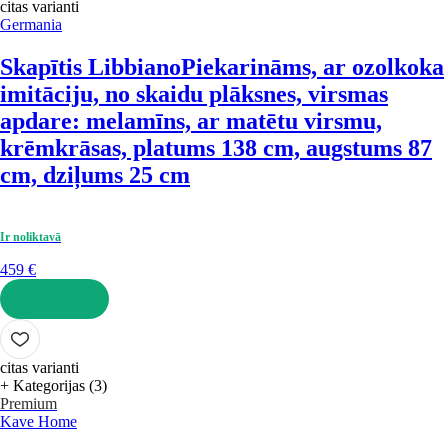
citas varianti
Germania
Skapītis Libbiano
Piekarināms, ar ozolkoka
imitāciju, no skaidu plāksnes, virsmas
apdare: melamīns, ar matētu virsmu,
krēmkrāsas, platums 138 cm, augstums 87
cm, dziļums 25 cm
Ir noliktavā
459 €
LIKT GROZĀ
citas varianti
+ Kategorijas (3)
Premium
Kave Home