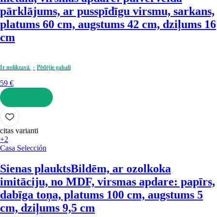
pārklājums, ar pusspīdīgu virsmu, sarkans,
platums 60 cm, augstums 42 cm, dziļums 16
cm
Ir noliktavā
Pēdējie gabali
59 €
LIKT GROZĀ
citas varianti
+2
Casa Selección
Sienas plaukts
Bildēm, ar ozolkoka
imitāciju, no MDF, virsmas apdare: papīrs,
dabīga toņa, platums 100 cm, augstums 5
cm, dziļums 9,5 cm