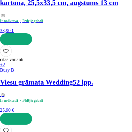
kartona, 25,5x33,5 cm, augstums 13 cm
(
8
)
Ir noliktavā
Pēdējie gabali
33,90 €
LIKT GROZĀ
citas varianti
+2
Busy B
Viesu grāmata Wedding
52 lpp.
(
5
)
Ir noliktavā
Pēdējie gabali
25,90 €
LIKT GROZĀ