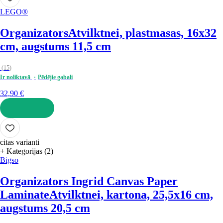
LEGO®
Organizators
Atvilktnei, plastmasas, 16x32
cm, augstums 11,5 cm
(
15
)
Ir noliktavā
Pēdējie gabali
32,90 €
LIKT GROZĀ
citas varianti
+ Kategorijas (2)
Bigso
Organizators Ingrid Canvas Paper
Laminate
Atvilktnei, kartona, 25,5x16 cm,
augstums 20,5 cm