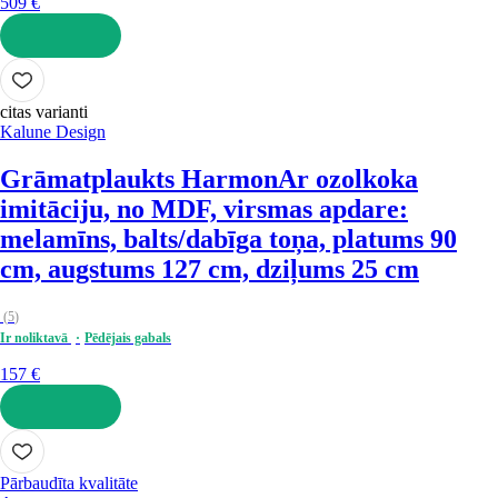
509 €
LIKT GROZĀ
citas varianti
Kalune Design
Grāmatplaukts Harmon
Ar ozolkoka
imitāciju, no MDF, virsmas apdare:
melamīns, balts/dabīga toņa, platums 90
cm, augstums 127 cm, dziļums 25 cm
(
5
)
Ir noliktavā
Pēdējais gabals
157 €
LIKT GROZĀ
Pārbaudīta kvalitāte