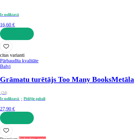
Ir noliktavā
16,60 €
LIKT GROZĀ
citas varianti
Pārbaudīta kvalitāte
Balvi
Grāmatu turētājs Too Many Books
Metāla
(
24
)
Ir noliktavā
Pēdējie gabali
27,90 €
LIKT GROZĀ