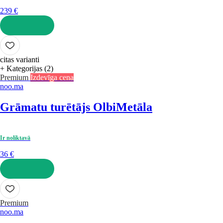
239 €
LIKT GROZĀ
citas varianti
+ Kategorijas (2)
Premium
Izdevīga cena
noo.ma
Grāmatu turētājs Olbi
Metāla
Ir noliktavā
36 €
LIKT GROZĀ
Premium
noo.ma