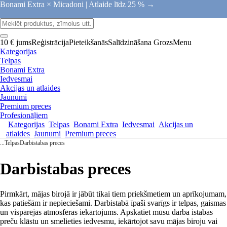
Bonami Extra × Micadoni |
Atlaide līdz 25 % →
10 € jums
Reģistrācija
Pieteikšanās
Salīdzināšana
Grozs
Menu
Kategorijas
Telpas
Bonami Extra
Iedvesmai
Akcijas un atlaides
Jaunumi
Premium preces
Profesionāļiem
Kategorijas
Telpas
Bonami Extra
Iedvesmai
Akcijas un
atlaides
Jaunumi
Premium preces
...
Telpas
Darbistabas preces
Darbistabas preces
Pirmkārt, mājas birojā ir jābūt tikai tiem priekšmetiem un aprīkojumam,
kas patiešām ir nepieciešami. Darbistabā īpaši svarīgs ir telpas, gaismas
un vispārējās atmosfēras iekārtojums. Apskatiet mūsu darba istabas
preču klāstu un smelieties iedvesmu, iekārtojot savu mājas biroju vai