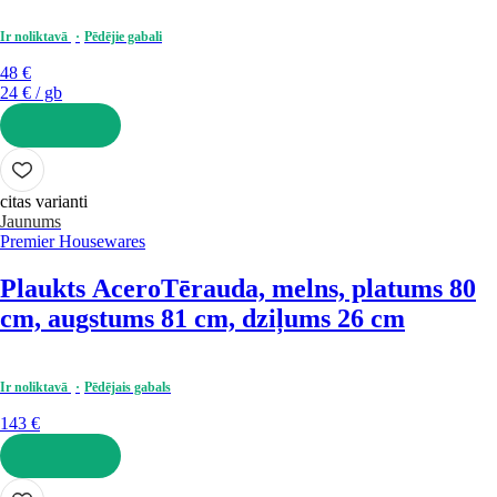
Ir noliktavā
Pēdējie gabali
48 €
24 € / gb
LIKT GROZĀ
citas varianti
Jaunums
Premier Housewares
Plaukts Acero
Tērauda, melns, platums 80
cm, augstums 81 cm, dziļums 26 cm
Ir noliktavā
Pēdējais gabals
143 €
LIKT GROZĀ