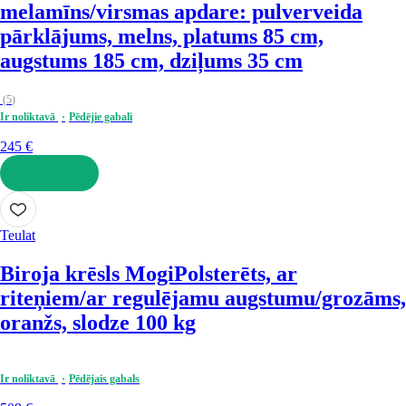
melamīns/virsmas apdare: pulverveida
pārklājums, melns, platums 85 cm,
augstums 185 cm, dziļums 35 cm
(
5
)
Ir noliktavā
Pēdējie gabali
245 €
LIKT GROZĀ
Teulat
Biroja krēsls Mogi
Polsterēts, ar
riteņiem/ar regulējamu augstumu/grozāms,
oranžs, slodze 100 kg
Ir noliktavā
Pēdējais gabals