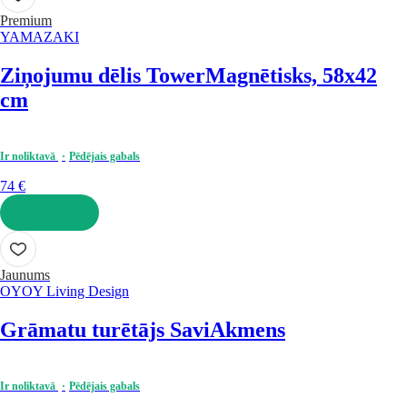
Premium
YAMAZAKI
Ziņojumu dēlis Tower
Magnētisks, 58x42
cm
Ir noliktavā
Pēdējais gabals
74 €
LIKT GROZĀ
Jaunums
OYOY Living Design
Grāmatu turētājs Savi
Akmens
Ir noliktavā
Pēdējais gabals