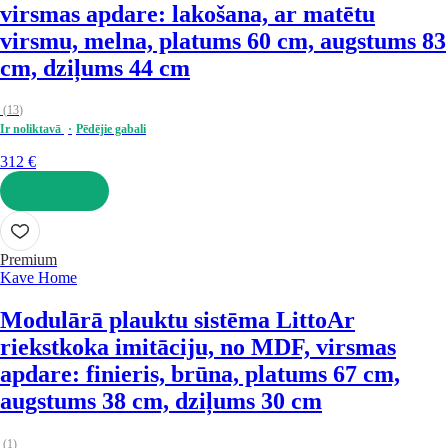
virsmas apdare: lakošana, ar matētu
virsmu, melna, platums 60 cm, augstums 83
cm, dziļums 44 cm
(
13
)
Ir noliktavā
Pēdējie gabali
312 €
LIKT GROZĀ
Premium
Kave Home
Modulārā plauktu sistēma Litto
Ar
riekstkoka imitāciju, no MDF, virsmas
apdare: finieris, brūna, platums 67 cm,
augstums 38 cm, dziļums 30 cm
(
1
)