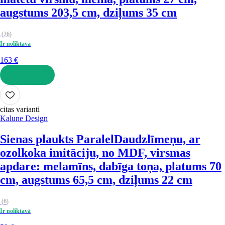
augstums 203,5 cm, dziļums 35 cm
(
26
)
Ir noliktavā
163 €
LIKT GROZĀ
citas varianti
Kalune Design
Sienas plaukts Paralel
Daudzlīmeņu, ar
ozolkoka imitāciju, no MDF, virsmas
apdare: melamīns, dabīga toņa, platums 70
cm, augstums 65,5 cm, dziļums 22 cm
(
6
)
Ir noliktavā