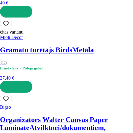
40 €
LIKT GROZĀ
citas varianti
Mioli Decor
Grāmatu turētājs Birds
Metāla
(
17
)
Ir noliktavā
Pēdējie gabali
27,40 €
LIKT GROZĀ
Bigso
Organizators Walter Canvas Paper
Laminate
Atvilktnei/dokumentiem,