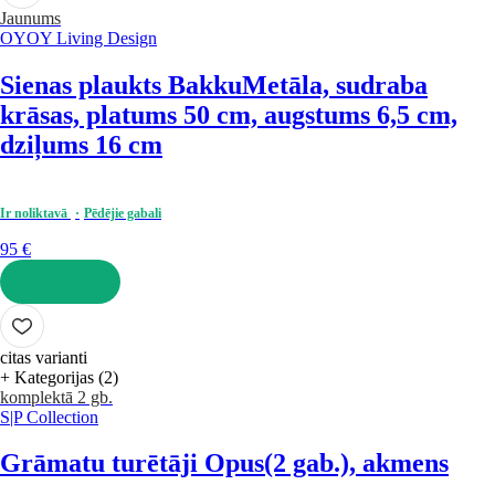
Jaunums
OYOY Living Design
Sienas plaukts Bakku
Metāla, sudraba
krāsas, platums 50 cm, augstums 6,5 cm,
dziļums 16 cm
Ir noliktavā
Pēdējie gabali
95 €
LIKT GROZĀ
citas varianti
+ Kategorijas (2)
komplektā 2 gb.
S|P Collection
Grāmatu turētāji Opus
(2 gab.), akmens