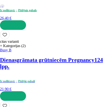
(
1
)
Ir noliktavā
Pēdējais gabals
26,40 €
LIKT GROZĀ
citas varianti
+ Kategorijas (2)
Busy B
Dienasgrāmata grūtniecēm Pregnancy
124
lpp.
Ir noliktavā
Pēdējie gabali
21,90 €
LIKT GROZĀ