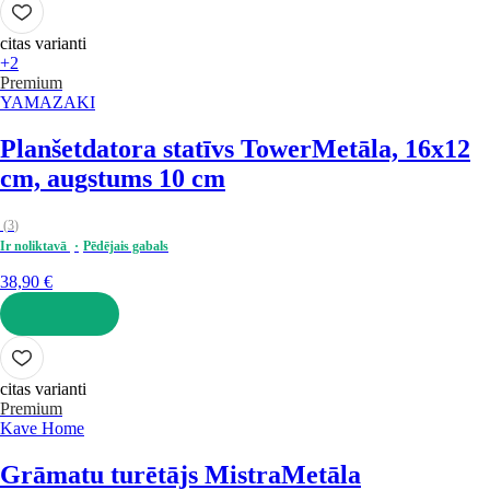
citas varianti
+2
Premium
YAMAZAKI
Planšetdatora statīvs Tower
Metāla, 16x12
cm, augstums 10 cm
(
3
)
Ir noliktavā
Pēdējais gabals
38,90 €
LIKT GROZĀ
citas varianti
Premium
Kave Home
Grāmatu turētājs Mistra
Metāla