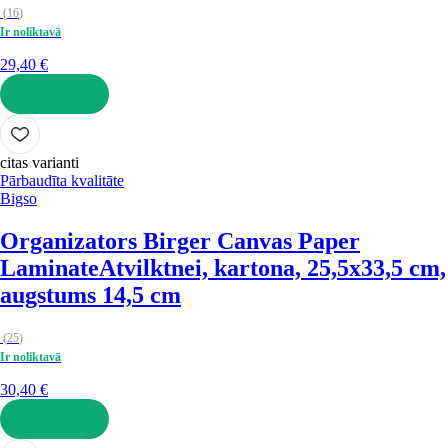
(
16
)
Ir noliktavā
29,40 €
LIKT GROZĀ
citas varianti
Pārbaudīta kvalitāte
Bigso
Organizators Birger Canvas Paper
Laminate
Atvilktnei, kartona, 25,5x33,5 cm,
augstums 14,5 cm
(
25
)
Ir noliktavā
30,40 €
LIKT GROZĀ