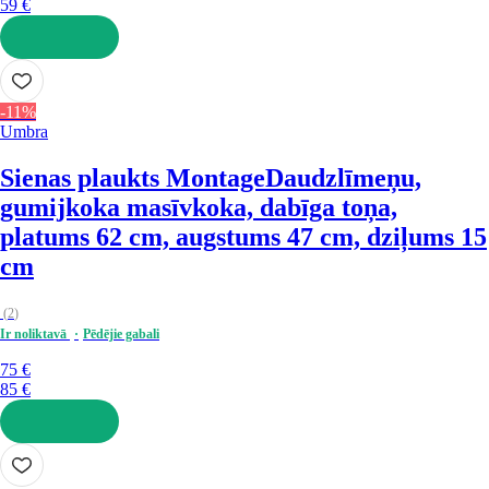
59 €
LIKT GROZĀ
-11%
Umbra
Sienas plaukts Montage
Daudzlīmeņu,
gumijkoka masīvkoka, dabīga toņa,
platums 62 cm, augstums 47 cm, dziļums 15
cm
(
2
)
Ir noliktavā
Pēdējie gabali
75 €
85 €
LIKT GROZĀ