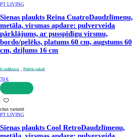
PT LIVING
Sienas plaukts Reina Cuatro
Daudzlīmeņu,
metāla, virsmas apdare: pulverveida
pārklājums, ar pusspīdīgu virsmu,
bordo/pelēks, platums 60 cm, augstums 60
cm, dziļums 16 cm
Ir noliktavā
Pēdējie gabali
70 €
LIKT GROZĀ
citas varianti
PT LIVING
Sienas plaukts Cool Retro
Daudzlīmeņu,
metāla, virsmas apdare: pulverveida