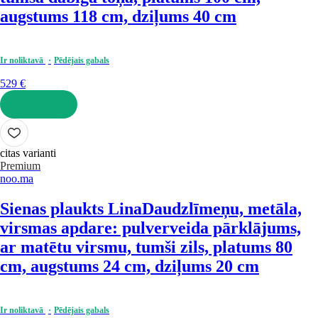
augstums 118 cm, dziļums 40 cm
Ir noliktavā
Pēdējais gabals
529 €
LIKT GROZĀ
citas varianti
Premium
noo.ma
Sienas plaukts Lina
Daudzlīmeņu, metāla,
virsmas apdare: pulverveida pārklājums,
ar matētu virsmu, tumši zils, platums 80
cm, augstums 24 cm, dziļums 20 cm
Ir noliktavā
Pēdējais gabals