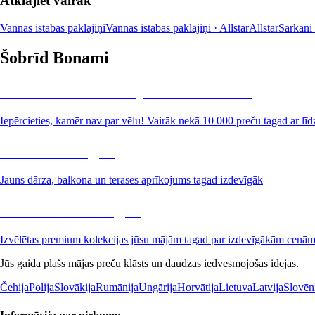
Atklājiet vairāk
Vannas istabas paklājiņi
Vannas istabas paklājiņi · Allstar
Allstar
Sarkani 
Šobrīd Bonami
Summer Sale: līdz pat 40% atlaide
Iepērcieties, kamēr nav par vēlu! Vairāk nekā 10 000 preču tagad ar līd
Dārzs izdevīgāk
Jauns dārza, balkona un terases aprīkojums tagad izdevīgāk
Premium izdevīgāk
Izvēlētas premium kolekcijas jūsu mājām tagad par izdevīgākām cenā
Jūs gaida plašs mājas preču klāsts un daudzas iedvesmojošas idejas.
Čehija
Polija
Slovākija
Rumānija
Ungārija
Horvātija
Lietuva
Latvija
Slovēn