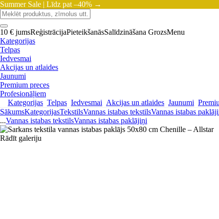
Summer Sale |
Līdz pat –40% →
10 € jums
Reģistrācija
Pieteikšanās
Salīdzināšana
Grozs
Menu
Kategorijas
Telpas
Iedvesmai
Akcijas un atlaides
Jaunumi
Premium preces
Profesionāļiem
Kategorijas
Telpas
Iedvesmai
Akcijas un atlaides
Jaunumi
Premi
Sākums
Kategorijas
Tekstils
Vannas istabas tekstils
Vannas istabas paklāji
...
Vannas istabas tekstils
Vannas istabas paklājiņi
Rādīt galeriju