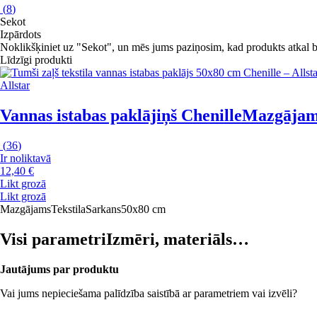
(
8
)
Sekot
Izpārdots
Noklikšķiniet uz "Sekot", un mēs jums paziņosim, kad produkts atkal b
Līdzīgi produkti
Allstar
Vannas istabas paklājiņš Chenille
Mazgājams,
(
36
)
Ir noliktavā
12,40 €
Likt grozā
Likt grozā
Mazgājams
Tekstila
Sarkans
50x80 cm
Visi parametri
Izmēri, materiāls…
Jautājums par produktu
Vai jums nepieciešama palīdzība saistībā ar parametriem vai izvēli?