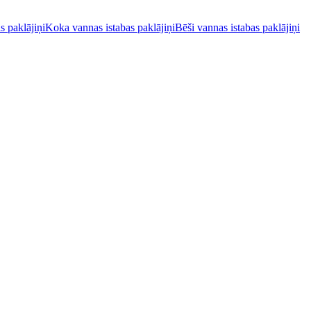
s paklājiņi
Koka vannas istabas paklājiņi
Bēši vannas istabas paklājiņi