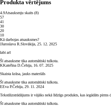
Produkta vērtējums
4.9
Atsauksmju skaits
(
8
)
5
7
4
1
3
0
2
0
1
0
Kā darbojas atsauksmes?
J
Jaroslava R.
Slovākija
,
25. 12. 2025
labi arī
Šī atsauksme tika automātiski tulkota.
K
Kateřina D.
Čehija
,
16. 07. 2025
Skaista krāsa, jauks materiāls
Šī atsauksme tika automātiski tulkota.
E
Eva P.
Čehija
,
29. 11. 2024
Tekstilizstrādājums ir vājāks nekā līdzīgs produkts, kas iegādāts pirms
Šī atsauksme tika automātiski tulkota.