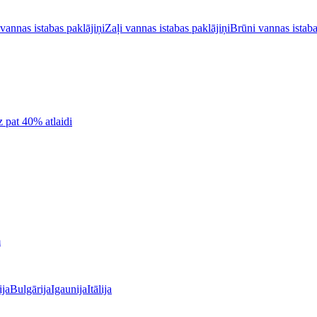
vannas istabas paklājiņi
Zaļi vannas istabas paklājiņi
Brūni vannas istaba
z pat 40% atlaidi
m
ija
Bulgārija
Igaunija
Itālija