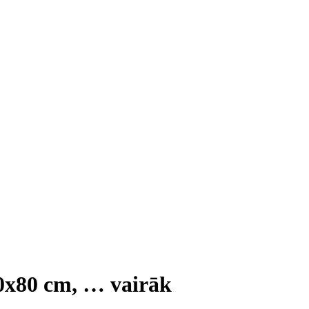
50x80 cm
, …
vairāk