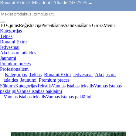
Bonami Extra × Micadoni |
Atlaide līdz 25 % →
10 € jums
Reģistrācija
Pieteikšanās
Salīdzināšana
Grozs
Menu
Kategorijas
Telpas
Bonami Extra
Iedvesmai
Akcijas un atlaides
Jaunumi
Premium preces
Profesionāļiem
Kategorijas
Telpas
Bonami Extra
Iedvesmai
Akcijas un
atlaides
Jaunumi
Premium preces
Sākums
Kategorijas
Tekstils
Vannas istabas tekstils
Vannas istabas
paklājiņi
Vannas istabas paklājiņi
...
Vannas istabas tekstils
Vannas istabas paklājiņi