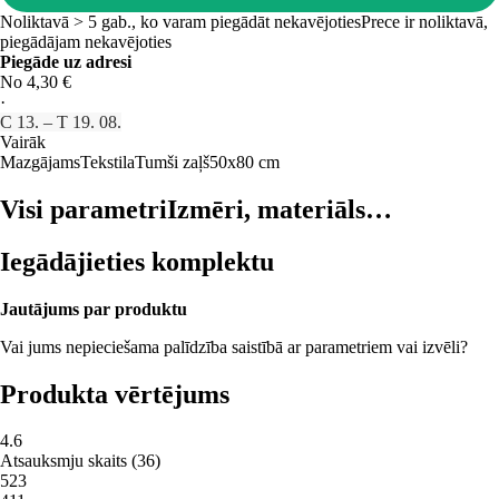
Noliktavā > 5 gab., ko varam piegādāt nekavējoties
Prece ir noliktavā,
piegādājam nekavējoties
Piegāde uz adresi
No 4,30 €
·
C 13. – T 19. 08.
Vairāk
Mazgājams
Tekstila
Tumši zaļš
50x80 cm
Visi parametri
Izmēri, materiāls…
Iegādājieties komplektu
Jautājums par produktu
Vai jums nepieciešama palīdzība saistībā ar parametriem vai izvēli?
Produkta vērtējums
4.6
Atsauksmju skaits
(
36
)
5
23