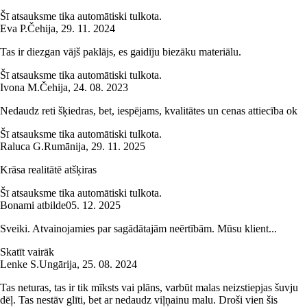
Šī atsauksme tika automātiski tulkota.
Eva P.
Čehija
,
29. 11. 2024
Tas ir diezgan vājš paklājs, es gaidīju biezāku materiālu.
Šī atsauksme tika automātiski tulkota.
Ivona M.
Čehija
,
24. 08. 2023
Nedaudz reti šķiedras, bet, iespējams, kvalitātes un cenas attiecība ok
Šī atsauksme tika automātiski tulkota.
Raluca G.
Rumānija
,
29. 11. 2025
Krāsa realitātē atšķiras
Šī atsauksme tika automātiski tulkota.
Bonami atbilde
05. 12. 2025
Sveiki. Atvainojamies par sagādātajām neērtībām. Mūsu klient...
Skatīt vairāk
Lenke S.
Ungārija
,
25. 08. 2024
Tas neturas, tas ir tik mīksts vai plāns, varbūt malas neizstiepjas šuvju
dēļ. Tas nestāv glīti, bet ar nedaudz viļņainu malu. Droši vien šis