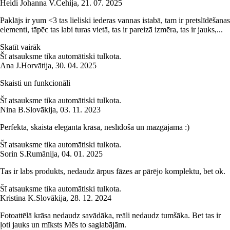
Heidi Johanna V.
Čehija
,
21. 07. 2025
Paklājs ir yum <3 tas lieliski iederas vannas istabā, tam ir pretslīdēšanas
elementi, tāpēc tas labi turas vietā, tas ir pareizā izmēra, tas ir jauks,...
Skatīt vairāk
Šī atsauksme tika automātiski tulkota.
Ana J.
Horvātija
,
30. 04. 2025
Skaisti un funkcionāli
Šī atsauksme tika automātiski tulkota.
Nina B.
Slovākija
,
03. 11. 2023
Perfekta, skaista eleganta krāsa, neslīdoša un mazgājama :)
Šī atsauksme tika automātiski tulkota.
Sorin S.
Rumānija
,
04. 01. 2025
Tas ir labs produkts, nedaudz ārpus fāzes ar pārējo komplektu, bet ok.
Šī atsauksme tika automātiski tulkota.
Kristina K.
Slovākija
,
28. 12. 2024
Fotoattēlā krāsa nedaudz savādāka, reāli nedaudz tumšāka. Bet tas ir
ļoti jauks un mīksts Mēs to saglabājām.