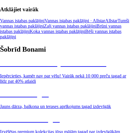
Atklājiet vairāk
Vannas istabas paklājiņi
Vannas istabas paklājiņi · Allstar
Allstar
Tumši
vannas istabas paklājiņi
Zaļi vannas istabas paklājiņi
Brūni vannas
istabas paklājiņi
Koka vannas istabas paklājiņi
Bēši vannas istabas
paklājiņi
Šobrīd Bonami
Summer Sale: līdz pat 40% atlaide
Iepērcieties, kamēr nav par vēlu! Vairāk nekā 10 000 preču tagad ar
līdz pat 40% atlaidi
Dārzs izdevīgāk
Jauns dārza, balkona un terases aprīkojums tagad izdevīgāk
Premium izdevīgāk
Izvēlētas premium kolekcijas jūsu mājām tagad par izdevīgākām