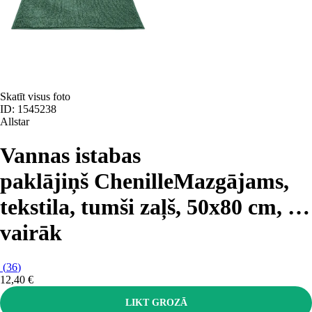
Skatīt visus foto
ID: 1545238
Allstar
Vannas istabas
paklājiņš Chenille
Mazgājams,
tekstila, tumši zaļš, 50x80 cm
, …
vairāk
(
36
)
12,40 €
LIKT GROZĀ