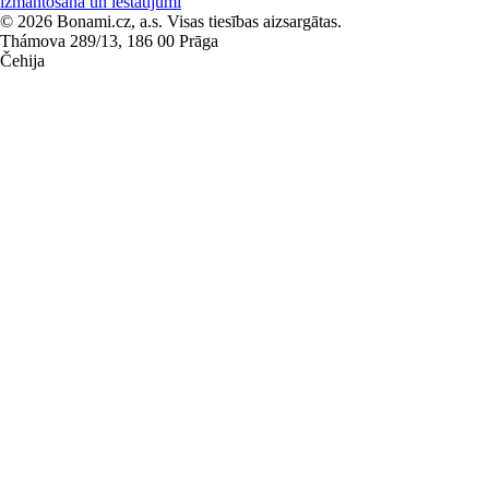
izmantošana un iestatījumi
© 2026 Bonami.cz, a.s. Visas tiesības aizsargātas.
Thámova 289/13, 186 00 Prāga
Čehija