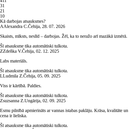
4
11
3
1
2
1
1
0
Kā darbojas atsauksmes?
A
Alexandra C.
Čehija
,
28. 07. 2026
Skaists, mīksts, neslīd – darbojas. Žēl, ka to neražo arī mazākā izmērā.
Šī atsauksme tika automātiski tulkota.
Z
Zdeňka V.
Čehija
,
02. 12. 2025
Labs materiāls.
Šī atsauksme tika automātiski tulkota.
L
Ludmila Z.
Čehija
,
05. 09. 2025
Viss ir kārtībā. Paldies.
Šī atsauksme tika automātiski tulkota.
Zsuzsanna Z.
Ungārija
,
02. 09. 2025
Esmu pilnībā apmierināts ar vannas istabas paklāju. Krāsa, kvalitāte un
cena ir lieliska.
Šī atsauksme tika automātiski tulkota.