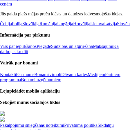
cenām
Jūs gaida plašs mājas preču klāsts un daudzas iedvesmojošas idejas.
Čehija
Polija
Slovākija
Rumānija
Ungārija
Horvātija
Lietuva
Latvija
Slovēn
Informācija par pirkumu
Viss par iepirkšanos
Piegāde
Sūdzības un atgriešana
Maksājumi
Kā
darbojas kredīti
Vairāk par bonami
Kontakti
Par mums
Bonami zīmoli
Dāvanu kartes
Medijiem
Partneru
programma
Bonami uzņēmumiem
Lejupielādēt mobilo aplikāciju
Sekojiet mums sociālajos tīklos
Pakalpojumu sniegšanas noteikumi
Privātuma politika
Sīkdatņu