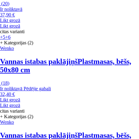
(
20
)
Ir noliktavā
37,90 €
Likt grozā
Likt grozā
citas varianti
+5
+6
+ Kategorijas (2)
Wenko
Vannas istabas paklājiņš
Plastmasas, bēšs,
50x80 cm
(
18
)
Ir noliktavā
Pēdējie gabali
32,40 €
Likt grozā
Likt grozā
citas varianti
+ Kategorijas (2)
Wenko
Vannas istabas paklājiņš
Plastmasas, bēšs,