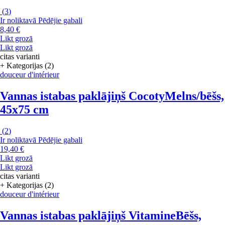
(
3
)
Ir noliktavā
Pēdējie gabali
8,40 €
Likt grozā
Likt grozā
citas varianti
+ Kategorijas (2)
douceur d'intérieur
Vannas istabas paklājiņš Cocoty
Melns/bēšs,
45x75 cm
(
2
)
Ir noliktavā
Pēdējie gabali
19,40 €
Likt grozā
Likt grozā
citas varianti
+ Kategorijas (2)
douceur d'intérieur
Vannas istabas paklājiņš Vitamine
Bēšs,