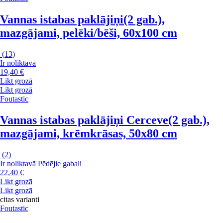
Vannas istabas paklājiņi
(2 gab.),
mazgājami, pelēki/bēši, 60x100 cm
(
13
)
Ir noliktavā
19,40 €
Likt grozā
Likt grozā
Foutastic
Vannas istabas paklājiņi Cerceve
(2 gab.),
mazgājami, krēmkrāsas, 50x80 cm
(
2
)
Ir noliktavā
Pēdējie gabali
22,40 €
Likt grozā
Likt grozā
citas varianti
Foutastic