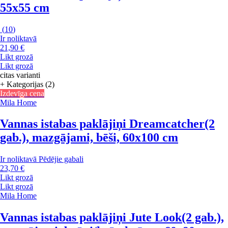
55x55 cm
(
10
)
Ir noliktavā
21,90 €
Likt grozā
Likt grozā
citas varianti
+ Kategorijas (2)
Izdevīga cena
Mila Home
Vannas istabas paklājiņi Dreamcatcher
(2
gab.), mazgājami, bēši, 60x100 cm
Ir noliktavā
Pēdējie gabali
23,70 €
Likt grozā
Likt grozā
Mila Home
Vannas istabas paklājiņi Jute Look
(2 gab.),