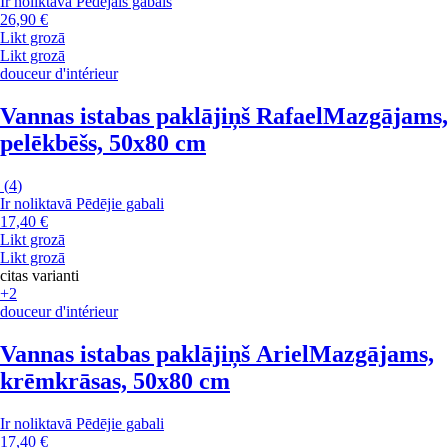
Ir noliktavā
Pēdējais gabals
26,90 €
Likt grozā
Likt grozā
douceur d'intérieur
Vannas istabas paklājiņš Rafael
Mazgājams,
pelēkbēšs, 50x80 cm
(
4
)
Ir noliktavā
Pēdējie gabali
17,40 €
Likt grozā
Likt grozā
citas varianti
+2
douceur d'intérieur
Vannas istabas paklājiņš Ariel
Mazgājams,
krēmkrāsas, 50x80 cm
Ir noliktavā
Pēdējie gabali
17,40 €