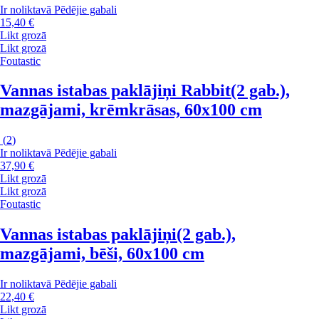
Ir noliktavā
Pēdējie gabali
15,40 €
Likt grozā
Likt grozā
Foutastic
Vannas istabas paklājiņi Rabbit
(2 gab.),
mazgājami, krēmkrāsas, 60x100 cm
(
2
)
Ir noliktavā
Pēdējie gabali
37,90 €
Likt grozā
Likt grozā
Foutastic
Vannas istabas paklājiņi
(2 gab.),
mazgājami, bēši, 60x100 cm
Ir noliktavā
Pēdējie gabali
22,40 €
Likt grozā