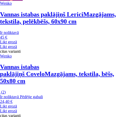
Wenko
Vannas istabas paklājiņš Lerici
Mazgājams,
tekstila, pelēkbēšs, 60x90 cm
Ir noliktavā
45 €
Likt grozā
Likt grozā
citas varianti
Wenko
Vannas istabas
paklājiņš Covelo
Mazgājams, tekstila, bēšs,
50x80 cm
(
2
)
Ir noliktavā
Pēdējie gabali
24,40 €
Likt grozā
Likt grozā
citas varianti