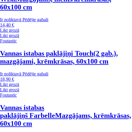
60x100 cm
Ir noliktavā
Pēdējie gabali
14,40 €
Likt grozā
Likt grozā
Foutastic
Vannas istabas paklājiņi Touch
(2 gab.),
mazgājami, krēmkrāsas, 60x100 cm
Ir noliktavā
Pēdējie gabali
18,90 €
Likt grozā
Likt grozā
Foutastic
Vannas istabas
paklājiņš Farbelle
Mazgājams, krēmkrāsas,
60x100 cm