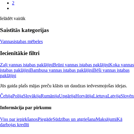
2
Ielādēt vairāk
Saistītās kategorijas
Vannasistabas mēbeles
Iecienītākie filtri
Zaļi vannas istabas paklājiņi
Brūni vannas istabas paklājiņi
Koka vannas
istabas paklājiņi
Bambusa vannas istabas paklājiņi
Bēši vannas istabas
paklājiņi
Jūs gaida plašs mājas preču klāsts un daudzas iedvesmojošas idejas.
Čehija
Polija
Slovākija
Rumānija
Ungārija
Horvātija
Lietuva
Latvija
Slovēn
Informācija par pirkumu
Viss par iepirkšanos
Piegāde
Sūdzības un atgriešana
Maksājumi
Kā
darbojas kredīti