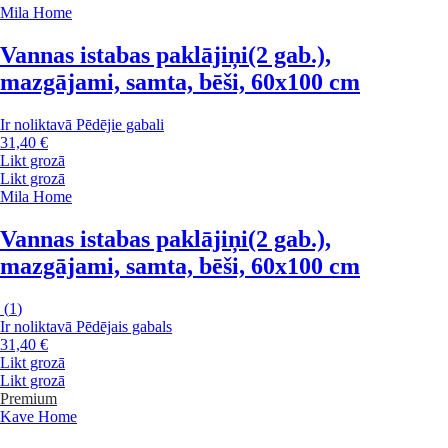
Mila Home
Vannas istabas paklājiņi
(2 gab.),
mazgājami, samta, bēši, 60x100 cm
Ir noliktavā
Pēdējie gabali
31,40 €
Likt grozā
Likt grozā
Mila Home
Vannas istabas paklājiņi
(2 gab.),
mazgājami, samta, bēši, 60x100 cm
(
1
)
Ir noliktavā
Pēdējais gabals
31,40 €
Likt grozā
Likt grozā
Premium
Kave Home