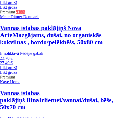
Likt grozā
Likt grozā
Premium
-13%
Mette Ditmer Denmark
Vannas istabas paklājiņš Nova
Arte
Mazgājams, dušai, no organiskās
kokvilnas , bordo/pelēkbēšs, 50x80 cm
Ir noliktavā
Pēdējie gabali
23,70 €
27,40 €
Likt grozā
Likt grozā
Premium
Kave Home
Vannas istabas
paklājiņš Bina
Izlietnei/vannai/dušai, bēšs,
50x70 cm