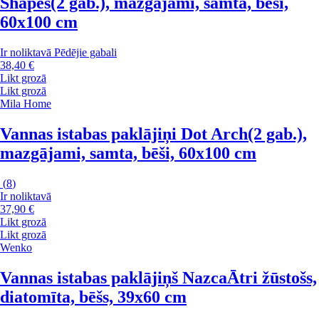
Shapes
(2 gab.), mazgājami, samta, bēši,
60x100 cm
Ir noliktavā
Pēdējie gabali
38,40 €
Likt grozā
Likt grozā
Mila Home
Vannas istabas paklājiņi Dot Arch
(2 gab.),
mazgājami, samta, bēši, 60x100 cm
(
8
)
Ir noliktavā
37,90 €
Likt grozā
Likt grozā
Wenko
Vannas istabas paklājiņš Nazca
Ātri žūstošs,
diatomīta, bēšs, 39x60 cm