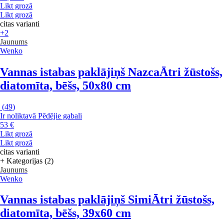
Likt grozā
Likt grozā
citas varianti
+2
Jaunums
Wenko
Vannas istabas paklājiņš Nazca
Ātri žūstošs,
diatomīta, bēšs, 50x80 cm
(
49
)
Ir noliktavā
Pēdējie gabali
53 €
Likt grozā
Likt grozā
citas varianti
+ Kategorijas (2)
Jaunums
Wenko
Vannas istabas paklājiņš Simi
Ātri žūstošs,
diatomīta, bēšs, 39x60 cm