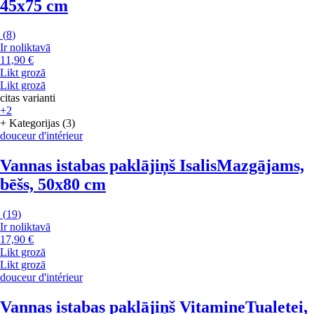
45x75 cm
(
8
)
Ir noliktavā
11,90 €
Likt grozā
Likt grozā
citas varianti
+2
+ Kategorijas (3)
douceur d'intérieur
Vannas istabas paklājiņš Isalis
Mazgājams,
bēšs, 50x80 cm
(
19
)
Ir noliktavā
17,90 €
Likt grozā
Likt grozā
douceur d'intérieur
Vannas istabas paklājiņš Vitamine
Tualetei,