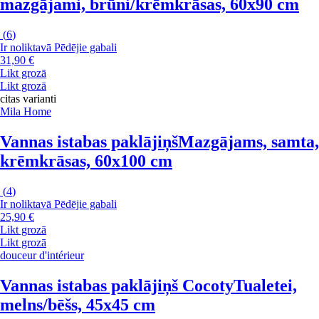
mazgājami, brūni/krēmkrāsas, 60x90 cm
(
6
)
Ir noliktavā
Pēdējie gabali
31,90 €
Likt grozā
Likt grozā
citas varianti
Mila Home
Vannas istabas paklājiņš
Mazgājams, samta,
krēmkrāsas, 60x100 cm
(
4
)
Ir noliktavā
Pēdējie gabali
25,90 €
Likt grozā
Likt grozā
douceur d'intérieur
Vannas istabas paklājiņš Cocoty
Tualetei,
melns/bēšs, 45x45 cm