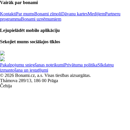
Vairāk par bonami
Kontakti
Par mums
Bonami zīmoli
Dāvanu kartes
Medijiem
Partneru
programma
Bonami uzņēmumiem
Lejupielādēt mobilo aplikāciju
Sekojiet mums sociālajos tīklos
Pakalpojumu sniegšanas noteikumi
Privātuma politika
Sīkdatņu
izmantošana un iestatījumi
© 2026 Bonami.cz, a.s. Visas tiesības aizsargātas.
Thámova 289/13, 186 00 Prāga
Čehija