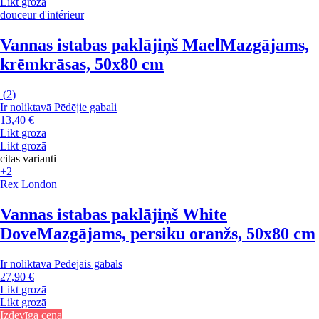
Likt grozā
douceur d'intérieur
Vannas istabas paklājiņš Mael
Mazgājams,
krēmkrāsas, 50x80 cm
(
2
)
Ir noliktavā
Pēdējie gabali
13,40 €
Likt grozā
Likt grozā
citas varianti
+2
Rex London
Vannas istabas paklājiņš White
Dove
Mazgājams, persiku oranžs, 50x80 cm
Ir noliktavā
Pēdējais gabals
27,90 €
Likt grozā
Likt grozā
Izdevīga cena