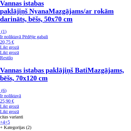
Vannas istabas
paklājiņš Nyana
Mazgājams/ar rokām
darināts, bēšs, 50x70 cm
(
1
)
Ir noliktavā
Pēdējie gabali
20,75 €
Likt grozā
Likt grozā
Restilo
Vannas istabas paklājiņš Bati
Mazgājams,
bēšs, 70x120 cm
(
6
)
Ir noliktavā
25,90 €
Likt grozā
Likt grozā
citas varianti
+4
+5
+ Kategorijas (2)