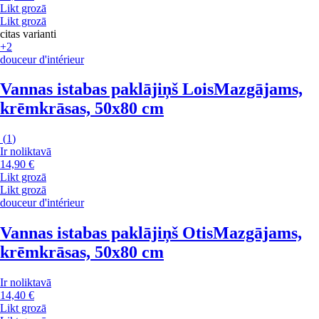
Likt grozā
Likt grozā
citas varianti
+2
douceur d'intérieur
Vannas istabas paklājiņš Lois
Mazgājams,
krēmkrāsas, 50x80 cm
(
1
)
Ir noliktavā
14,90 €
Likt grozā
Likt grozā
douceur d'intérieur
Vannas istabas paklājiņš Otis
Mazgājams,
krēmkrāsas, 50x80 cm
Ir noliktavā
14,40 €
Likt grozā