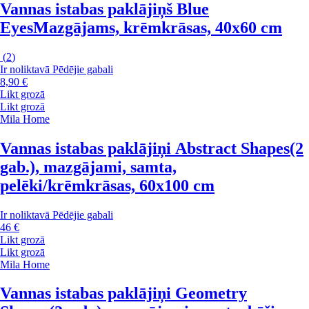
Vannas istabas paklājiņš Blue
Eyes
Mazgājams, krēmkrāsas, 40x60 cm
(
2
)
Ir noliktavā
Pēdējie gabali
8,90 €
Likt grozā
Likt grozā
Mila Home
Vannas istabas paklājiņi Abstract Shapes
(2
gab.), mazgājami, samta,
pelēki/krēmkrāsas, 60x100 cm
Ir noliktavā
Pēdējie gabali
46 €
Likt grozā
Likt grozā
Mila Home
Vannas istabas paklājiņi Geometry