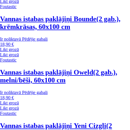
Likt grozā
Foutastic
Vannas istabas paklājiņi Bounde
(2 gab.),
krēmkrāsas, 60x100 cm
Ir noliktavā
Pēdējie gabali
18,90 €
Likt grozā
Likt grozā
Foutastic
Vannas istabas paklājiņi Oweld
(2 gab.),
melni/bēši, 60x100 cm
Ir noliktavā
Pēdējie gabali
18,90 €
Likt grozā
Likt grozā
Foutastic
Vannas istabas paklājiņi Yeni Cizgli
(2