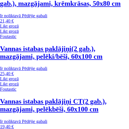
gab.), mazgājami, krēmkrāsas, 50x80 cm
Ir noliktavā
Pēdējie gabali
21,40 €
Likt grozā
Likt grozā
Foutastic
Vannas istabas paklājiņi
(2 gab.),
mazgājami, pelēki/bēši, 60x100 cm
Ir noliktavā
Pēdējie gabali
25,40 €
Likt grozā
Likt grozā
Foutastic
Vannas istabas paklājiņi CT
(2 gab.),
mazgājami, pelēkbēši, 60x100 cm
Ir noliktavā
Pēdējie gabali
19,40 €