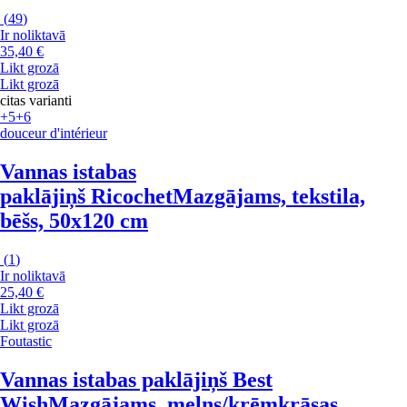
(
49
)
Ir noliktavā
35,40 €
Likt grozā
Likt grozā
citas varianti
+5
+6
douceur d'intérieur
Vannas istabas
paklājiņš Ricochet
Mazgājams, tekstila,
bēšs, 50x120 cm
(
1
)
Ir noliktavā
25,40 €
Likt grozā
Likt grozā
Foutastic
Vannas istabas paklājiņš Best
Wish
Mazgājams, melns/krēmkrāsas,