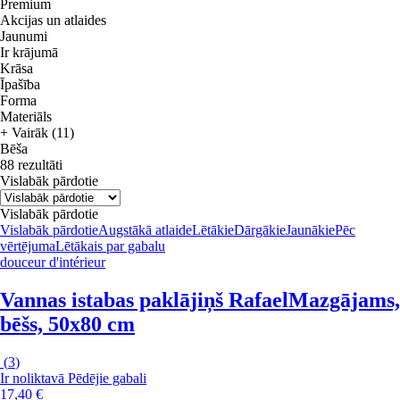
Premium
Akcijas un atlaides
Jaunumi
Ir krājumā
Krāsa
Īpašība
Forma
Materiāls
+ Vairāk (11)
Bēša
88 rezultāti
Vislabāk pārdotie
Vislabāk pārdotie
Vislabāk pārdotie
Augstākā atlaide
Lētākie
Dārgākie
Jaunākie
Pēc
vērtējuma
Lētākais par gabalu
douceur d'intérieur
Vannas istabas paklājiņš Rafael
Mazgājams,
bēšs, 50x80 cm
(
3
)
Ir noliktavā
Pēdējie gabali
17,40 €