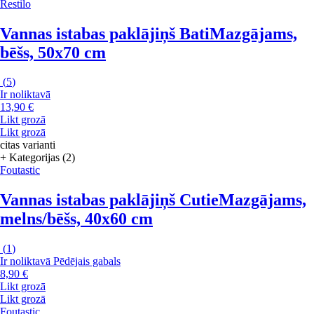
Restilo
Vannas istabas paklājiņš Bati
Mazgājams,
bēšs, 50x70 cm
(
5
)
Ir noliktavā
13,90 €
Likt grozā
Likt grozā
citas varianti
+ Kategorijas (2)
Foutastic
Vannas istabas paklājiņš Cutie
Mazgājams,
melns/bēšs, 40x60 cm
(
1
)
Ir noliktavā
Pēdējais gabals
8,90 €
Likt grozā
Likt grozā
Foutastic