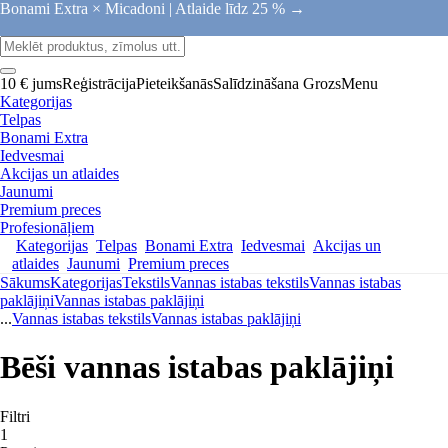
Bonami Extra × Micadoni |
Atlaide līdz 25 % →
10 € jums
Reģistrācija
Pieteikšanās
Salīdzināšana
Grozs
Menu
Kategorijas
Telpas
Bonami Extra
Iedvesmai
Akcijas un atlaides
Jaunumi
Premium preces
Profesionāļiem
Kategorijas
Telpas
Bonami Extra
Iedvesmai
Akcijas un
atlaides
Jaunumi
Premium preces
Sākums
Kategorijas
Tekstils
Vannas istabas tekstils
Vannas istabas
paklājiņi
Vannas istabas paklājiņi
...
Vannas istabas tekstils
Vannas istabas paklājiņi
Bēši vannas istabas paklājiņi
Filtri
1