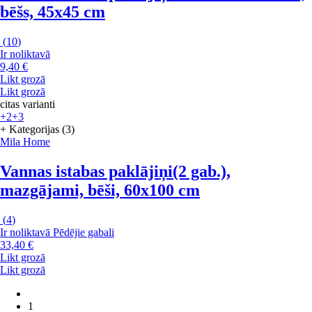
bēšs, 45x45 cm
(
10
)
Ir noliktavā
9,40 €
Likt grozā
Likt grozā
citas varianti
+2
+3
+ Kategorijas (3)
Mila Home
Vannas istabas paklājiņi
(2 gab.),
mazgājami, bēši, 60x100 cm
(
4
)
Ir noliktavā
Pēdējie gabali
33,40 €
Likt grozā
Likt grozā
1