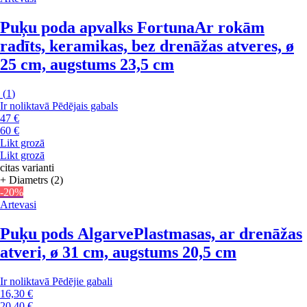
Puķu poda apvalks Fortuna
Ar rokām
radīts, keramikas, bez drenāžas atveres, ø
25 cm, augstums 23,5 cm
(
1
)
Ir noliktavā
Pēdējais gabals
47 €
60 €
Likt grozā
Likt grozā
citas varianti
+ Diametrs (2)
-20%
Artevasi
Puķu pods Algarve
Plastmasas, ar drenāžas
atveri, ø 31 cm, augstums 20,5 cm
Ir noliktavā
Pēdējie gabali
16,30 €
20,40 €