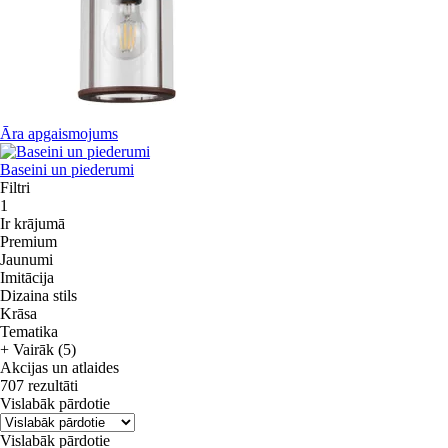
Āra apgaismojums
Baseini un piederumi
Filtri
1
Ir krājumā
Premium
Jaunumi
Imitācija
Dizaina stils
Krāsa
Tematika
+ Vairāk (5)
Akcijas un atlaides
707 rezultāti
Vislabāk pārdotie
Vislabāk pārdotie