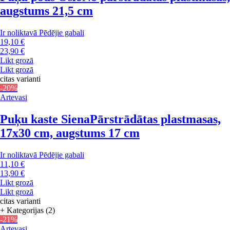
augstums 21,5 cm
Ir noliktavā
Pēdējie gabali
19,10 €
23,90 €
Likt grozā
Likt grozā
citas varianti
-20%
Artevasi
Puķu kaste Siena
Pārstrādātas plastmasas,
17x30 cm, augstums 17 cm
Ir noliktavā
Pēdējie gabali
11,10 €
13,90 €
Likt grozā
Likt grozā
citas varianti
+ Kategorijas (2)
-21%
Artevasi