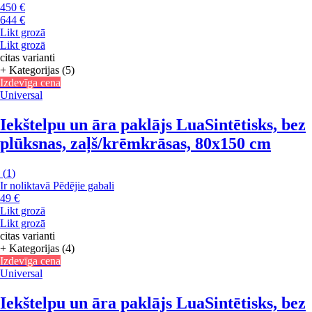
450 €
644 €
Likt grozā
Likt grozā
citas varianti
+ Kategorijas (5)
Izdevīga cena
Universal
Iekštelpu un āra paklājs Lua
Sintētisks, bez
plūksnas, zaļš/krēmkrāsas, 80x150 cm
(
1
)
Ir noliktavā
Pēdējie gabali
49 €
Likt grozā
Likt grozā
citas varianti
+ Kategorijas (4)
Izdevīga cena
Universal
Iekštelpu un āra paklājs Lua
Sintētisks, bez