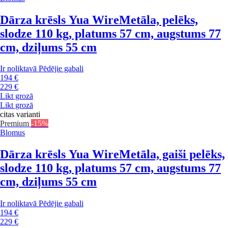
Dārza krēsls Yua Wire
Metāla, pelēks,
slodze 110 kg, platums 57 cm, augstums 77
cm, dziļums 55 cm
Ir noliktavā
Pēdējie gabali
194 €
229 €
Likt grozā
Likt grozā
citas varianti
Premium
-15%
Blomus
Dārza krēsls Yua Wire
Metāla, gaiši pelēks,
slodze 110 kg, platums 57 cm, augstums 77
cm, dziļums 55 cm
Ir noliktavā
Pēdējie gabali
194 €
229 €