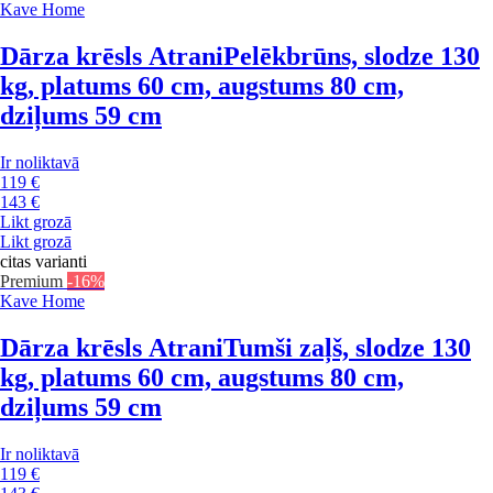
Kave Home
Dārza krēsls Atrani
Pelēkbrūns, slodze 130
kg, platums 60 cm, augstums 80 cm,
dziļums 59 cm
Ir noliktavā
119 €
143 €
Likt grozā
Likt grozā
citas varianti
Premium
-16%
Kave Home
Dārza krēsls Atrani
Tumši zaļš, slodze 130
kg, platums 60 cm, augstums 80 cm,
dziļums 59 cm
Ir noliktavā
119 €