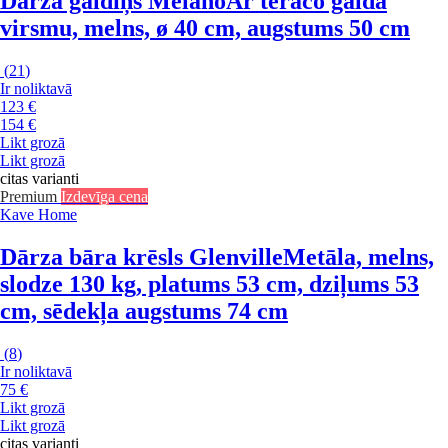
Dārza galdiņš Melano
Ar teraco galda
virsmu, melns, ø 40 cm, augstums 50 cm
(
21
)
Ir noliktavā
123 €
154 €
Likt grozā
Likt grozā
citas varianti
Premium
Izdevīga cena
Kave Home
Dārza bāra krēsls Glenville
Metāla, melns,
slodze 130 kg, platums 53 cm, dziļums 53
cm, sēdekļa augstums 74 cm
(
8
)
Ir noliktavā
75 €
Likt grozā
Likt grozā
citas varianti