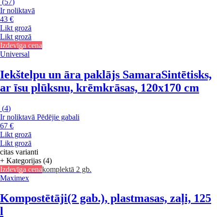
(
57
)
Ir noliktavā
43 €
Likt grozā
Likt grozā
Izdevīga cena
Universal
Iekštelpu un āra paklājs Samara
Sintētisks,
ar īsu plūksnu, krēmkrāsas, 120x170 cm
(
4
)
Ir noliktavā
Pēdējie gabali
67 €
Likt grozā
Likt grozā
citas varianti
+ Kategorijas (4)
Izdevīga cena
komplektā 2 gb.
Maximex
Kompostētāji
(2 gab.), plastmasas, zaļi, 125
l