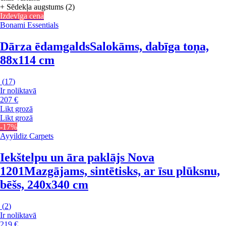
+ Sēdekļa augstums (2)
Izdevīga cena
Bonami Essentials
Dārza ēdamgalds
Salokāms, dabīga toņa,
88x114 cm
(
17
)
Ir noliktavā
207 €
Likt grozā
Likt grozā
-17%
Ayyildiz Carpets
Iekštelpu un āra paklājs Nova
1201
Mazgājams, sintētisks, ar īsu plūksnu,
bēšs, 240x340 cm
(
2
)
Ir noliktavā
219 €