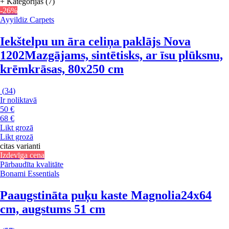
+ Kategorijas (7)
-26%
Ayyildiz Carpets
Iekštelpu un āra celiņa paklājs Nova
1202
Mazgājams, sintētisks, ar īsu plūksnu,
krēmkrāsas, 80x250 cm
(
34
)
Ir noliktavā
50 €
68 €
Likt grozā
Likt grozā
citas varianti
Izdevīga cena
Pārbaudīta kvalitāte
Bonami Essentials
Paaugstināta puķu kaste Magnolia
24x64
cm, augstums 51 cm