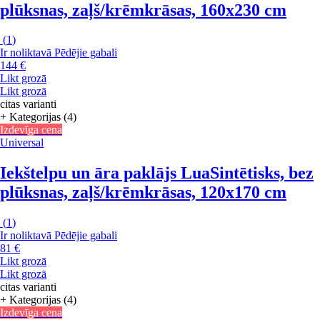
plūksnas, zaļš/krēmkrāsas, 160x230 cm
(
1
)
Ir noliktavā
Pēdējie gabali
144 €
Likt grozā
Likt grozā
citas varianti
+ Kategorijas (4)
Izdevīga cena
Universal
Iekštelpu un āra paklājs Lua
Sintētisks, bez
plūksnas, zaļš/krēmkrāsas, 120x170 cm
(
1
)
Ir noliktavā
Pēdējie gabali
81 €
Likt grozā
Likt grozā
citas varianti
+ Kategorijas (4)
Izdevīga cena