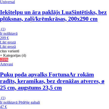
Universal
Iekštelpu un āra paklājs Lua
Sintētisks, bez
plūksnas, zaļš/krēmkrāsas, 200x290 cm
(
1
)
Ir noliktavā
209 €
Likt grozā
Likt grozā
citas varianti
+ Kategorijas (4)
-21%
Artevasi
Puķu poda apvalks Fortuna
Ar rokām
radīts, keramikas, bez drenāžas atveres, ø
25 cm, augstums 23,5 cm
(
1
)
Ir noliktavā
Pēdējie gabali
47 €