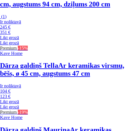
cm, augstums 94 cm, dziļums 200 cm
(
1
)
Ir noliktavā
245 €
351 €
Likt grozā
Likt grozā
Premium
-15%
Kave Home
Dārza galdiņš Tella
Ar keramikas virsmu,
bēšs, ø 45 cm, augstums 47 cm
Ir noliktavā
104 €
123 €
Likt grozā
Likt grozā
Premium
-19%
Kave Home
Dārza galdiņš Maurina
Ar keramikas