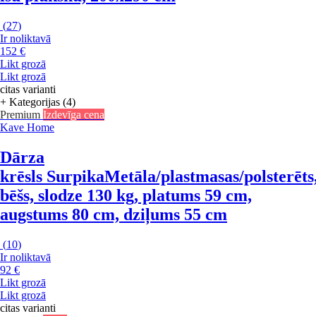
(
27
)
Ir noliktavā
152 €
Likt grozā
Likt grozā
citas varianti
+ Kategorijas (4)
Premium
Izdevīga cena
Kave Home
Dārza
krēsls Surpika
Metāla/plastmasas/polsterēts
bēšs, slodze 130 kg, platums 59 cm,
augstums 80 cm, dziļums 55 cm
(
10
)
Ir noliktavā
92 €
Likt grozā
Likt grozā
citas varianti