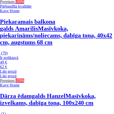
Premium
-20%
Pārbaudīta kvalitāte
Kave Home
Piekaramais balkona
galds Amarilis
Masīvkoka,
piekarināms/noliecams, dabīga toņa, 40x42
cm, augstums 68 cm
(
79
)
Ir noliktavā
49 €
62 €
Likt grozā
Likt grozā
Premium
-25%
Kave Home
Dārza ēdamgalds Hanzel
Masīvkoka,
izvelkams, dabīga toņa, 100x240 cm
(
1
)