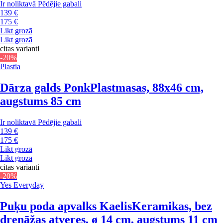
Ir noliktavā
Pēdējie gabali
139 €
175 €
Likt grozā
Likt grozā
citas varianti
-20%
Plastia
Dārza galds Ponk
Plastmasas, 88x46 cm,
augstums 85 cm
Ir noliktavā
Pēdējie gabali
139 €
175 €
Likt grozā
Likt grozā
citas varianti
-20%
Yes Everyday
Puķu poda apvalks Kaelis
Keramikas, bez
drenāžas atveres, ø 14 cm, augstums 11 cm