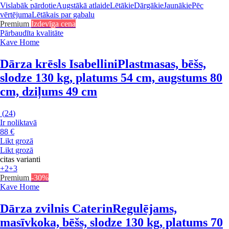
Vislabāk pārdotie
Augstākā atlaide
Lētākie
Dārgākie
Jaunākie
Pēc
vērtējuma
Lētākais par gabalu
Premium
Izdevīga cena
Pārbaudīta kvalitāte
Kave Home
Dārza krēsls Isabellini
Plastmasas, bēšs,
slodze 130 kg, platums 54 cm, augstums 80
cm, dziļums 49 cm
(
24
)
Ir noliktavā
88 €
Likt grozā
Likt grozā
citas varianti
+2
+3
Premium
-30%
Kave Home
Dārza zvilnis Caterin
Regulējams,
masīvkoka, bēšs, slodze 130 kg, platums 70