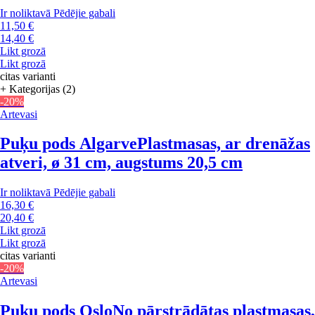
Ir noliktavā
Pēdējie gabali
11,50 €
14,40 €
Likt grozā
Likt grozā
citas varianti
+ Kategorijas (2)
-20%
Artevasi
Puķu pods Algarve
Plastmasas, ar drenāžas
atveri, ø 31 cm, augstums 20,5 cm
Ir noliktavā
Pēdējie gabali
16,30 €
20,40 €
Likt grozā
Likt grozā
citas varianti
-20%
Artevasi
Puķu pods Oslo
No pārstrādātas plastmasas,