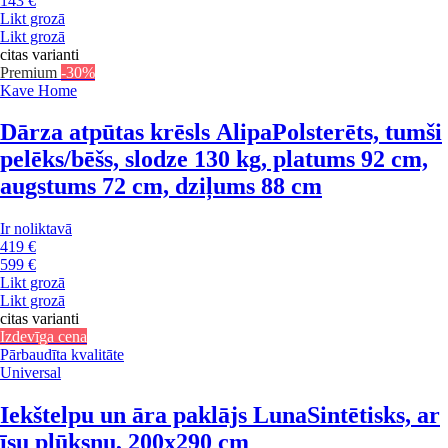
143 €
Likt grozā
Likt grozā
citas varianti
Premium
-30%
Kave Home
Dārza atpūtas krēsls Alipa
Polsterēts, tumši
pelēks/bēšs, slodze 130 kg, platums 92 cm,
augstums 72 cm, dziļums 88 cm
Ir noliktavā
419 €
599 €
Likt grozā
Likt grozā
citas varianti
Izdevīga cena
Pārbaudīta kvalitāte
Universal
Iekštelpu un āra paklājs Luna
Sintētisks, ar
īsu plūksnu, 200x290 cm