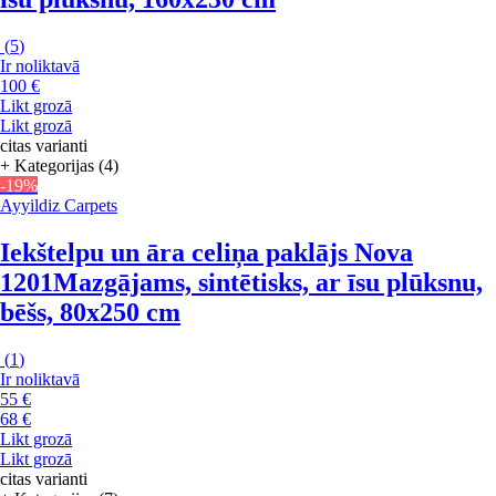
(
5
)
Ir noliktavā
100 €
Likt grozā
Likt grozā
citas varianti
+ Kategorijas (4)
-19%
Ayyildiz Carpets
Iekštelpu un āra celiņa paklājs Nova
1201
Mazgājams, sintētisks, ar īsu plūksnu,
bēšs, 80x250 cm
(
1
)
Ir noliktavā
55 €
68 €
Likt grozā
Likt grozā
citas varianti