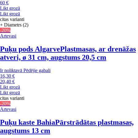
60 €
Likt grozā
Likt grozā
citas varianti
+ Diametrs (2)
-20%
Artevasi
Puķu pods Algarve
Plastmasas, ar drenāžas
atveri, ø 31 cm, augstums 20,5 cm
Ir noliktavā
Pēdējie gabali
16,30 €
20,40 €
Likt grozā
Likt grozā
citas varianti
-20%
Artevasi
Puķu kaste Bahia
Pārstrādātas plastmasas,
augstums 13 cm