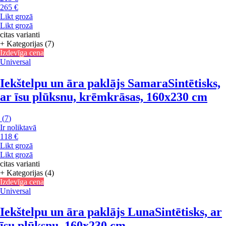
265 €
Likt grozā
Likt grozā
citas varianti
+ Kategorijas (7)
Izdevīga cena
Universal
Iekštelpu un āra paklājs Samara
Sintētisks,
ar īsu plūksnu, krēmkrāsas, 160x230 cm
(
7
)
Ir noliktavā
118 €
Likt grozā
Likt grozā
citas varianti
+ Kategorijas (4)
Izdevīga cena
Universal
Iekštelpu un āra paklājs Luna
Sintētisks, ar
īsu plūksnu, 160x230 cm