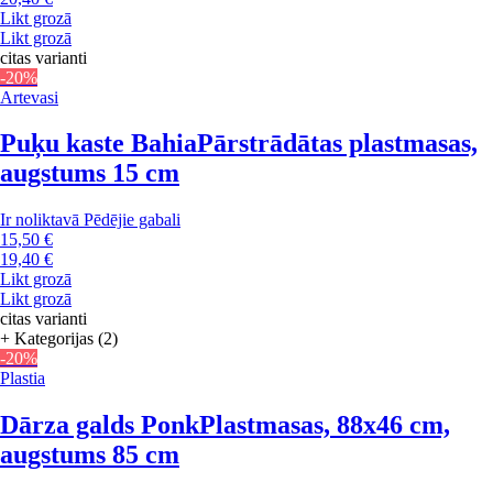
Likt grozā
Likt grozā
citas varianti
-20%
Artevasi
Puķu kaste Bahia
Pārstrādātas plastmasas,
augstums 15 cm
Ir noliktavā
Pēdējie gabali
15,50 €
19,40 €
Likt grozā
Likt grozā
citas varianti
+ Kategorijas (2)
-20%
Plastia
Dārza galds Ponk
Plastmasas, 88x46 cm,
augstums 85 cm