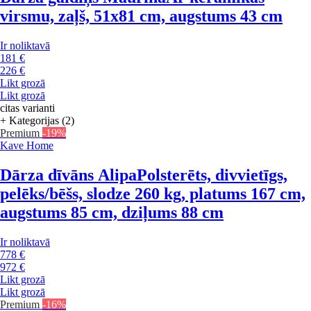
virsmu, zaļš, 51x81 cm, augstums 43 cm
Ir noliktavā
181 €
226 €
Likt grozā
Likt grozā
citas varianti
+ Kategorijas (2)
Premium
-19%
Kave Home
Dārza dīvāns Alipa
Polsterēts, divvietīgs,
pelēks/bēšs, slodze 260 kg, platums 167 cm,
augstums 85 cm, dziļums 88 cm
Ir noliktavā
778 €
972 €
Likt grozā
Likt grozā
Premium
-16%