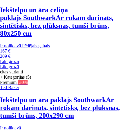
Iekštelpu un āra celiņa
paklājs Southwark
Ar rokām darināts,
sintētisks, bez plūksnas, tumši brūns,
80x250 cm
Ir noliktavā
Pēdējais gabals
167 €
209 €
Likt grozā
Likt grozā
citas varianti
+ Kategorijas (5)
Premium
-30%
Ted Baker
Iekštelpu un āra paklājs Southwark
Ar
rokām darināts, sintētisks, bez plūksnas,
tumši brūns, 200x290 cm
Ir noliktavā