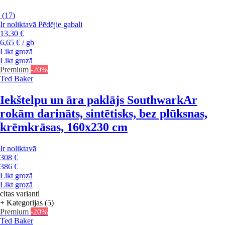
(
17
)
Ir noliktavā
Pēdējie gabali
13,30 €
6,65 € / gb
Likt grozā
Likt grozā
Premium
-20%
Ted Baker
Iekštelpu un āra paklājs Southwark
Ar
rokām darināts, sintētisks, bez plūksnas,
krēmkrāsas, 160x230 cm
Ir noliktavā
308 €
386 €
Likt grozā
Likt grozā
citas varianti
+ Kategorijas (5)
Premium
-20%
Ted Baker