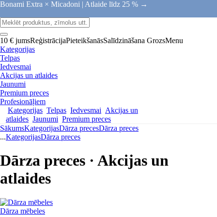
Bonami Extra × Micadoni |
Atlaide līdz 25 % →
10 € jums
Reģistrācija
Pieteikšanās
Salīdzināšana
Grozs
Menu
Kategorijas
Telpas
Iedvesmai
Akcijas un atlaides
Jaunumi
Premium preces
Profesionāļiem
Kategorijas
Telpas
Iedvesmai
Akcijas un
atlaides
Jaunumi
Premium preces
Sākums
Kategorijas
Dārza preces
Dārza preces
...
Kategorijas
Dārza preces
Dārza preces · Akcijas un
atlaides
Dārza mēbeles