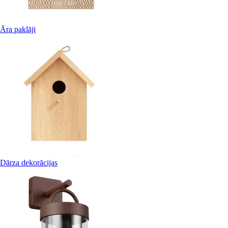
Āra paklāji
Dārza dekorācijas