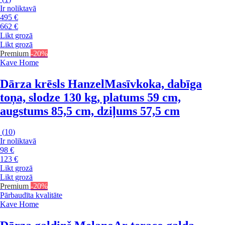
Ir noliktavā
495 €
662 €
Likt grozā
Likt grozā
Premium
-20%
Kave Home
Dārza krēsls Hanzel
Masīvkoka, dabīga
toņa, slodze 130 kg, platums 59 cm,
augstums 85,5 cm, dziļums 57,5 cm
(
10
)
Ir noliktavā
98 €
123 €
Likt grozā
Likt grozā
Premium
-20%
Pārbaudīta kvalitāte
Kave Home