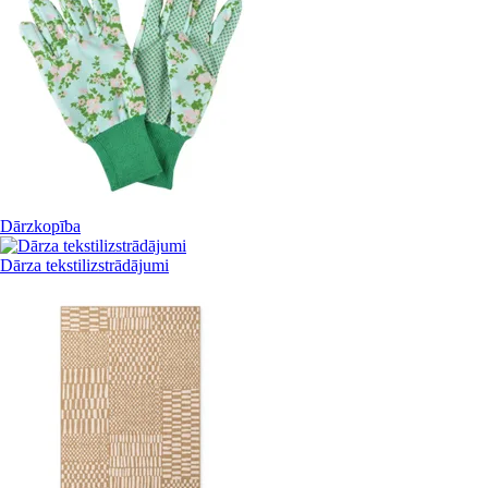
Dārzkopība
Dārza tekstilizstrādājumi