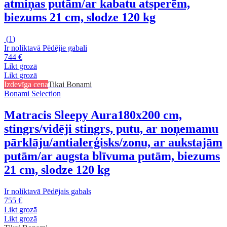
atmiņas putām/ar kabatu atsperēm,
biezums 21 cm, slodze 120 kg
(
1
)
Ir noliktavā
Pēdējie gabali
744 €
Likt grozā
Likt grozā
Izdevīga cena
Tikai Bonami
Bonami Selection
Matracis Sleepy Aura
180x200 cm,
stingrs/vidēji stingrs, putu, ar noņemamu
pārklāju/antialerģisks/zonu, ar aukstajām
putām/ar augsta blīvuma putām, biezums
21 cm, slodze 120 kg
Ir noliktavā
Pēdējais gabals
755 €
Likt grozā
Likt grozā