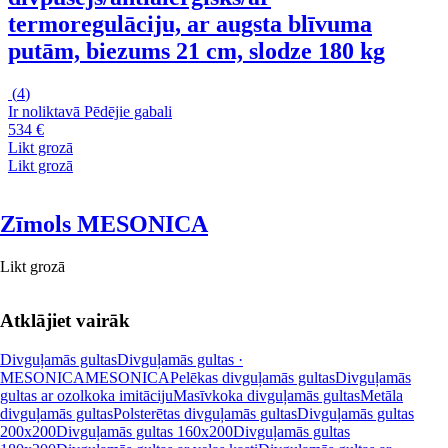
termoregulāciju, ar augsta blīvuma
putām, biezums 21 cm, slodze 180 kg
(
4
)
Ir noliktavā
Pēdējie gabali
534 €
Likt grozā
Likt grozā
Zīmols MESONICA
Likt grozā
Atklājiet vairāk
Divguļamās gultas
Divguļamās gultas ·
MESONICA
MESONICA
Pelēkas divguļamās gultas
Divguļamās
gultas ar ozolkoka imitāciju
Masīvkoka divguļamās gultas
Metāla
divguļamās gultas
Polsterētas divguļamās gultas
Divguļamās gultas
200x200
Divguļamās gultas 160x200
Divguļamās gultas