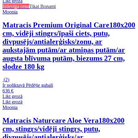
Likt grozā
Izdevīga cena
Tikai Bonami
Moonia
Matracis Premium Original Care
180x200
cm, vidēji stingrs/īpaši ciets, putu,
divpusējs/antialerģisks/zonu, ar
aukstajām putām/ar atmiņas putām/ar
augsta blīvuma putām, biezums 27 cm,
slodze 180 kg
(
2
)
Ir noliktavā
Pēdējie gabali
636 €
Likt grozā
Likt grozā
Moonia
Matracis Naturcare Aloe Vera
180x200
cm, stingrs/vidēji stingrs, putu,
divpusējs/antialerģisks/ar