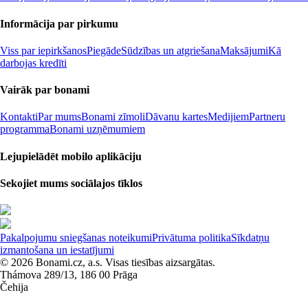
Informācija par pirkumu
Viss par iepirkšanos
Piegāde
Sūdzības un atgriešana
Maksājumi
Kā
darbojas kredīti
Vairāk par bonami
Kontakti
Par mums
Bonami zīmoli
Dāvanu kartes
Medijiem
Partneru
programma
Bonami uzņēmumiem
Lejupielādēt mobilo aplikāciju
Sekojiet mums sociālajos tīklos
Pakalpojumu sniegšanas noteikumi
Privātuma politika
Sīkdatņu
izmantošana un iestatījumi
© 2026 Bonami.cz, a.s. Visas tiesības aizsargātas.
Thámova 289/13, 186 00 Prāga
Čehija