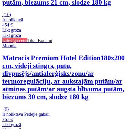
putām, biezums 21 cm, slodze 180 kg
(
10
)
Ir noliktavā
454 €
Likt grozā
Likt grozā
Izdevīga cena
Tikai Bonami
Moonia
Matracis Premium Hotel Edition
180x200
cm, vidēji stingrs, putu,
divpusējs/antialerģisks/zonu/ar
termoregulāciju, ar aukstajām putām/ar
atmiņas putām/ar augsta blīvuma putām,
biezums 30 cm, slodze 180 kg
(
9
)
Ir noliktavā
Pēdējie gabali
767 €
Likt grozā