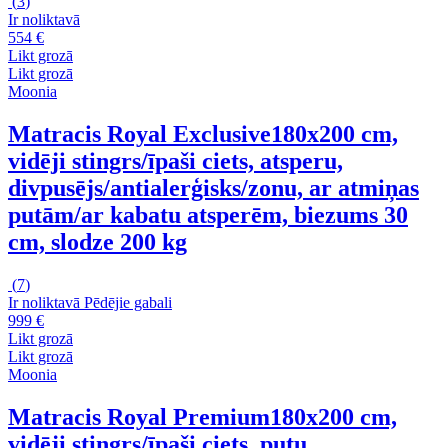
(
3
)
Ir noliktavā
554 €
Likt grozā
Likt grozā
Moonia
Matracis Royal Exclusive
180x200 cm,
vidēji stingrs/īpaši ciets, atsperu,
divpusējs/antialerģisks/zonu, ar atmiņas
putām/ar kabatu atsperēm, biezums 30
cm, slodze 200 kg
(
7
)
Ir noliktavā
Pēdējie gabali
999 €
Likt grozā
Likt grozā
Moonia
Matracis Royal Premium
180x200 cm,
vidēji stingrs/īpaši ciets, putu,