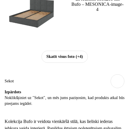
Skatīt visus foto
(+4)
Sekot
Izpārdots
Noklikšķiniet uz "Sekot", un mēs jums paziņosim, kad produkts atkal būs
pieejams iegādei.
Kolekcija Bufo ir veidota vienkāršā stilā, kas lieliski iederas
jebkura veida interjerā. Papildus ērtajam polsterētajam galvgalim