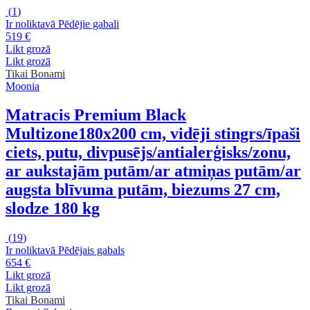
(
1
)
Ir noliktavā
Pēdējie gabali
519 €
Likt grozā
Likt grozā
Tikai Bonami
Moonia
Matracis Premium Black
Multizone
180x200 cm, vidēji stingrs/īpaši
ciets, putu, divpusējs/antialerģisks/zonu,
ar aukstajām putām/ar atmiņas putām/ar
augsta blīvuma putām, biezums 27 cm,
slodze 180 kg
(
19
)
Ir noliktavā
Pēdējais gabals
654 €
Likt grozā
Likt grozā
Tikai Bonami