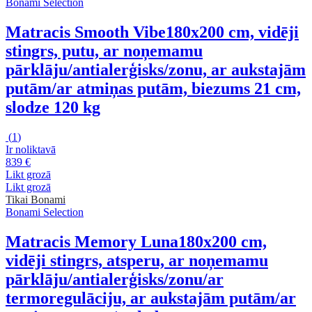
Bonami Selection
Matracis Smooth Vibe
180x200 cm, vidēji
stingrs, putu, ar noņemamu
pārklāju/antialerģisks/zonu, ar aukstajām
putām/ar atmiņas putām, biezums 21 cm,
slodze 120 kg
(
1
)
Ir noliktavā
839 €
Likt grozā
Likt grozā
Tikai Bonami
Bonami Selection
Matracis Memory Luna
180x200 cm,
vidēji stingrs, atsperu, ar noņemamu
pārklāju/antialerģisks/zonu/ar
termoregulāciju, ar aukstajām putām/ar