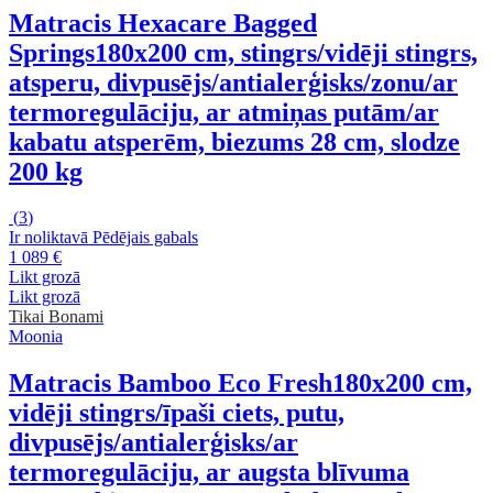
Matracis Hexacare Bagged
Springs
180x200 cm, stingrs/vidēji stingrs,
atsperu, divpusējs/antialerģisks/zonu/ar
termoregulāciju, ar atmiņas putām/ar
kabatu atsperēm, biezums 28 cm, slodze
200 kg
(
3
)
Ir noliktavā
Pēdējais gabals
1 089 €
Likt grozā
Likt grozā
Tikai Bonami
Moonia
Matracis Bamboo Eco Fresh
180x200 cm,
vidēji stingrs/īpaši ciets, putu,
divpusējs/antialerģisks/ar
termoregulāciju, ar augsta blīvuma