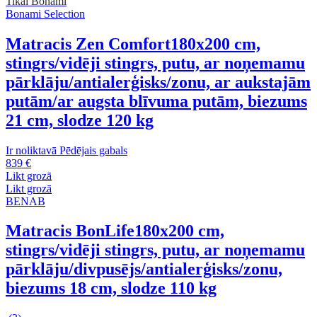
Tikai Bonami
Bonami Selection
Matracis Zen Comfort
180x200 cm,
stingrs/vidēji stingrs, putu, ar noņemamu
pārklāju/antialerģisks/zonu, ar aukstajām
putām/ar augsta blīvuma putām, biezums
21 cm, slodze 120 kg
Ir noliktavā
Pēdējais gabals
839 €
Likt grozā
Likt grozā
BENAB
Matracis BonLife
180x200 cm,
stingrs/vidēji stingrs, putu, ar noņemamu
pārklāju/divpusējs/antialerģisks/zonu,
biezums 18 cm, slodze 110 kg