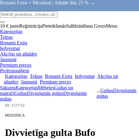
Bonami Extra × Micadoni |
Atlaide līdz 25 % →
10 € jums
Reģistrācija
Pieteikšanās
Salīdzināšana
Grozs
Menu
Kategorijas
Telpas
Bonami Extra
Iedvesmai
Akcijas un atlaides
Jaunumi
Premium preces
Profesionāļiem
Kategorijas
Telpas
Bonami Extra
Iedvesmai
Akcijas un
atlaides
Jaunumi
Premium preces
Sākums
Kategorijas
Mēbeles
Gultas un
...
Gultas
Divguļamās
matrači
Gultas
Divguļamās gultas
Divguļamās
gultas
gultas
ID: 1727714
MESONICA
Divvietīga gulta Bufo