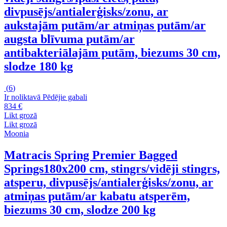
divpusējs/antialerģisks/zonu, ar
aukstajām putām/ar atmiņas putām/ar
augsta blīvuma putām/ar
antibakteriālajām putām, biezums 30 cm,
slodze 180 kg
(
6
)
Ir noliktavā
Pēdējie gabali
834 €
Likt grozā
Likt grozā
Moonia
Matracis Spring Premier Bagged
Springs
180x200 cm, stingrs/vidēji stingrs,
atsperu, divpusējs/antialerģisks/zonu, ar
atmiņas putām/ar kabatu atsperēm,
biezums 30 cm, slodze 200 kg