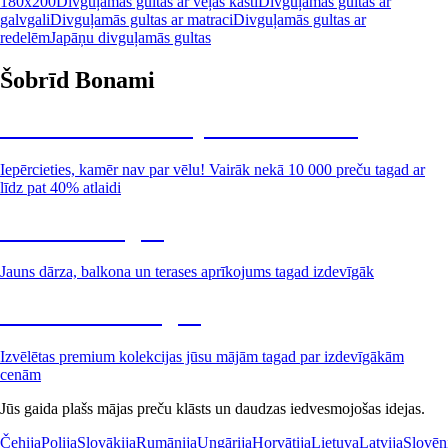
180x200
Divguļamās gultas ar veļas kasti
Divguļamās gultas ar
galvgali
Divguļamās gultas ar matraci
Divguļamās gultas ar
redelēm
Japāņu divguļamās gultas
Šobrīd Bonami
Summer Sale: līdz pat 40% atlaide
Iepērcieties, kamēr nav par vēlu! Vairāk nekā 10 000 preču tagad ar
līdz pat 40% atlaidi
Dārzs izdevīgāk
Jauns dārza, balkona un terases aprīkojums tagad izdevīgāk
Premium izdevīgāk
Izvēlētas premium kolekcijas jūsu mājām tagad par izdevīgākām
cenām
Jūs gaida plašs mājas preču klāsts un daudzas iedvesmojošas idejas.
Čehija
Polija
Slovākija
Rumānija
Ungārija
Horvātija
Lietuva
Latvija
Slovēn