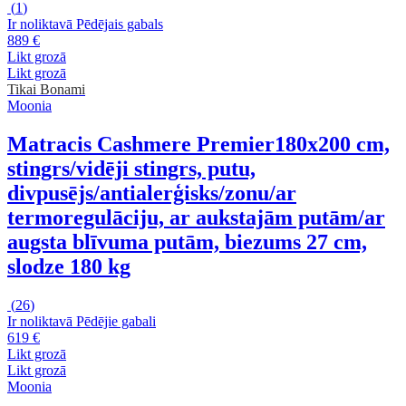
(
1
)
Ir noliktavā
Pēdējais gabals
889 €
Likt grozā
Likt grozā
Tikai Bonami
Moonia
Matracis Cashmere Premier
180x200 cm,
stingrs/vidēji stingrs, putu,
divpusējs/antialerģisks/zonu/ar
termoregulāciju, ar aukstajām putām/ar
augsta blīvuma putām, biezums 27 cm,
slodze 180 kg
(
26
)
Ir noliktavā
Pēdējie gabali
619 €
Likt grozā
Likt grozā
Moonia