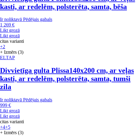
kasti, ar redelēm, polsterēta, samta, bēša
Ir noliktavā
Pēdējais gabals
1 269 €
Likt grozā
Likt grozā
citas varianti
+2
+ Izmērs (3)
ELTAP
Divvietīga gulta Plissa
140x200 cm, ar veļas
kasti, ar redelēm, polsterēta, samta, tumši
zila
Ir noliktavā
Pēdējais gabals
999 €
Likt grozā
Likt grozā
citas varianti
+4
+5
+ Izmērs (3)