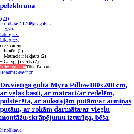
pelēkbrūna
(
21
)
Ir noliktavā
Pēdējais gabals
1 259 €
Likt grozā
Likt grozā
citas varianti
+ Izmērs (2)
+ Matracis ir iekļauts (2)
+ Galvgaļa veids (2)
Izdevīga cena
Tikai Bonami
Bonami Selection
Divvietīga gulta Myra Pillow
180x200 cm,
ar veļas kasti, ar matraci/ar redelēm,
polsterēta, ar aukstajām putām/ar atmiņas
putām, ar rokām darināta/ar vieglu
montāžu/skrāpējumu izturīga, bēša
Ir noliktavā