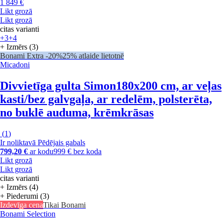
1 849 €
Likt grozā
Likt grozā
citas varianti
+3
+4
+ Izmērs (3)
Bonami Extra -20%
25% atlaide lietotnē
Micadoni
Divvietīga gulta Simon
180x200 cm, ar veļas
kasti/bez galvgaļa, ar redelēm, polsterēta,
no buklē auduma, krēmkrāsas
(
1
)
Ir noliktavā
Pēdējais gabals
799,20 €
ar kodu
999 € bez koda
Likt grozā
Likt grozā
citas varianti
+ Izmērs (4)
+ Piederumi (3)
Izdevīga cena
Tikai Bonami
Bonami Selection