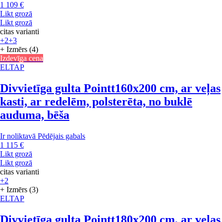
1 109 €
Likt grozā
Likt grozā
citas varianti
+2
+3
+ Izmērs (4)
Izdevīga cena
ELTAP
Divvietīga gulta Pointt
160x200 cm, ar veļas
kasti, ar redelēm, polsterēta, no buklē
auduma, bēša
Ir noliktavā
Pēdējais gabals
1 115 €
Likt grozā
Likt grozā
citas varianti
+2
+ Izmērs (3)
ELTAP
Divvietīga gulta Pointt
180x200 cm, ar veļas