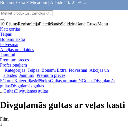
Bonami Extra × Micadoni |
Atlaide līdz 25 % →
10 € jums
Reģistrācija
Pieteikšanās
Salīdzināšana
Grozs
Menu
Kategorijas
Telpas
Bonami Extra
Iedvesmai
Akcijas un atlaides
Jaunumi
Premium preces
Profesionāļiem
Kategorijas
Telpas
Bonami Extra
Iedvesmai
Akcijas un
atlaides
Jaunumi
Premium preces
Sākums
Kategorijas
Mēbeles
Gultas un matrači
Gultas
Divguļamās
gultas
Divguļamās gultas
...
Gultas
Divguļamās gultas
Divguļamās gultas ar veļas kasti
Filtri
1