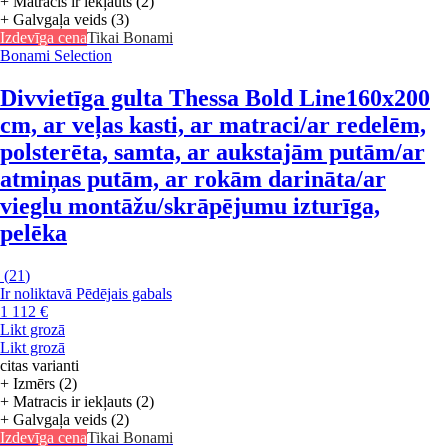
+ Matracis ir iekļauts (2)
+ Galvgaļa veids (3)
Izdevīga cena
Tikai Bonami
Bonami Selection
Divvietīga gulta Thessa Bold Line
160x200
cm, ar veļas kasti, ar matraci/ar redelēm,
polsterēta, samta, ar aukstajām putām/ar
atmiņas putām, ar rokām darināta/ar
vieglu montāžu/skrāpējumu izturīga,
pelēka
(
21
)
Ir noliktavā
Pēdējais gabals
1 112 €
Likt grozā
Likt grozā
citas varianti
+ Izmērs (2)
+ Matracis ir iekļauts (2)
+ Galvgaļa veids (2)
Izdevīga cena
Tikai Bonami