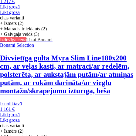
1 217 €
Likt grozā
Likt grozā
citas varianti
+ Izmērs (2)
+ Matracis ir iekļauts (2)
+ Galvgaļa veids (3)
Izdevīga cena
Tikai Bonami
Bonami Selection
Divvietīga gulta Myra Slim Line
180x200
cm, ar veļas kasti, ar matraci/ar redelēm,
polsterēta, ar aukstajām putām/ar atmiņas
putām, ar rokām darināta/ar vieglu
montāžu/skrāpējumu izturīga, bēša
Ir noliktavā
1 161 €
Likt grozā
Likt grozā
citas varianti
+ Izmērs (2)