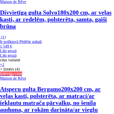
Maison de Rêve
Divvietīga gulta Solvo
180x200 cm, ar veļas
kasti, ar redelēm, polsterēta, samta, gaiši
brūna
(
1
)
Ir noliktavā
Pēdējie gabali
1 549 €
Likt grozā
Likt grozā
citas varianti
+2
+ Izmērs (4)
Izdevīga cena
Maison de Rêve
Atsperu gulta Bergamo
200x200 cm, ar
veļas kasti, polsterēta, ar matraci/ar
iekļautu matrača pārvalku, no šenila
auduma, ar rokām darināta/ar vieglu