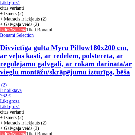
Likt grozā
citas varianti
+ Izmērs (2)
+ Matracis ir iekļauts (2)
+ Galvgaļa veids (2)
Izdevīga cena
Tikai Bonami
Bonami Selection
Divvietīga gulta Myra Pillow
180x200 cm,
ar veļas kasti, ar redelēm, polsterēta, ar
regulējamu galvgali, ar rokām darināta/ar
vieglu montāžu/skrāpējumu izturīga, bēša
(
2
)
Ir noliktavā
762 €
Likt grozā
Likt grozā
citas varianti
+ Izmērs (2)
+ Matracis ir iekļauts (2)
+ Galvgaļa veids (3)
Izdevīga cena
Tikai Bonami