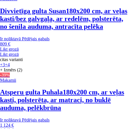
Divvietīga gulta Susan
180x200 cm, ar veļas
kasti/bez galvgaļa, ar redelēm, polsterēta,
no šenila auduma, antracīta pelēka
Ir noliktavā
Pēdējais gabals
809 €
Likt grozā
Likt grozā
citas varianti
+3
+4
+ Izmērs (2)
-39%
Makamii
Atsperu gulta Puhala
180x200 cm, ar veļas
kasti, polsterēta, ar matraci, no buklē
auduma, pelēkbrūna
Ir noliktavā
Pēdējais gabals
1 124 €