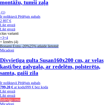
montāžu, tumši zaļa
(
1
)
Ir noliktavā
Pēdējais gabals
2 897 €
Likt grozā
Likt grozā
citas varianti
+3
+4
+ Izmērs (4)
Bonami Extra -20%
25% atlaide lietotnē
Micadoni
Divvietīga gulta Susan
160x200 cm, ar veļas
kasti/bez galvgaļa, ar redelēm, polsterēta,
samta, gaiši zila
Ir noliktavā
Pēdējais gabals
799,20 €
ar kodu
999 € bez koda
Likt grozā
Likt grozā
Izdevīga cena
Micadoni