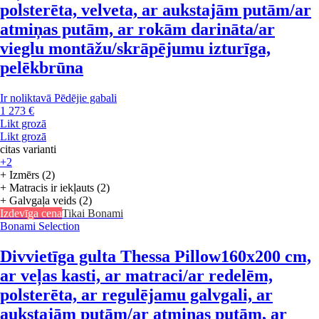
polsterēta, velveta, ar aukstajām putām/ar
atmiņas putām, ar rokām darināta/ar
vieglu montāžu/skrāpējumu izturīga,
pelēkbrūna
Ir noliktavā
Pēdējie gabali
1 273 €
Likt grozā
Likt grozā
citas varianti
+2
+ Izmērs (2)
+ Matracis ir iekļauts (2)
+ Galvgaļa veids (2)
Izdevīga cena
Tikai Bonami
Bonami Selection
Divvietīga gulta Thessa Pillow
160x200 cm,
ar veļas kasti, ar matraci/ar redelēm,
polsterēta, ar regulējamu galvgali, ar
aukstajām putām/ar atmiņas putām, ar