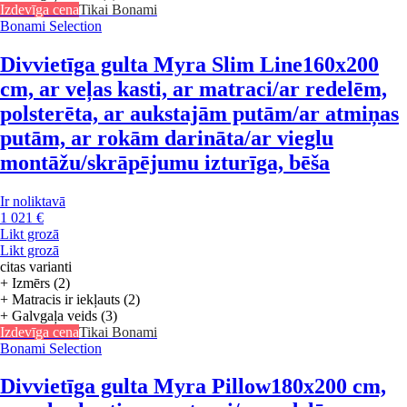
Izdevīga cena
Tikai Bonami
Bonami Selection
Divvietīga gulta Myra Slim Line
160x200
cm, ar veļas kasti, ar matraci/ar redelēm,
polsterēta, ar aukstajām putām/ar atmiņas
putām, ar rokām darināta/ar vieglu
montāžu/skrāpējumu izturīga, bēša
Ir noliktavā
1 021 €
Likt grozā
Likt grozā
citas varianti
+ Izmērs (2)
+ Matracis ir iekļauts (2)
+ Galvgaļa veids (3)
Izdevīga cena
Tikai Bonami
Bonami Selection
Divvietīga gulta Myra Pillow
180x200 cm,