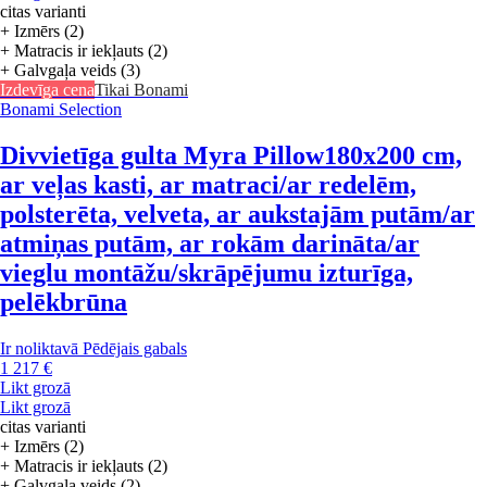
citas varianti
+ Izmērs (2)
+ Matracis ir iekļauts (2)
+ Galvgaļa veids (3)
Izdevīga cena
Tikai Bonami
Bonami Selection
Divvietīga gulta Myra Pillow
180x200 cm,
ar veļas kasti, ar matraci/ar redelēm,
polsterēta, velveta, ar aukstajām putām/ar
atmiņas putām, ar rokām darināta/ar
vieglu montāžu/skrāpējumu izturīga,
pelēkbrūna
Ir noliktavā
Pēdējais gabals
1 217 €
Likt grozā
Likt grozā
citas varianti
+ Izmērs (2)
+ Matracis ir iekļauts (2)
+ Galvgaļa veids (2)