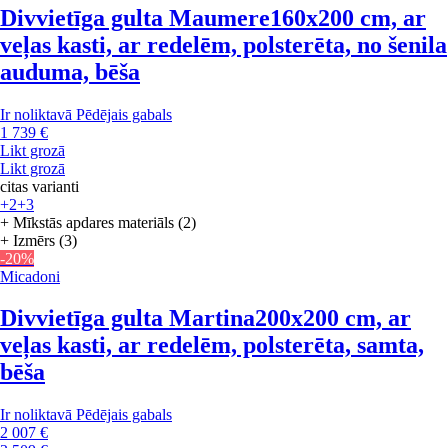
Divvietīga gulta Maumere
160x200 cm, ar
veļas kasti, ar redelēm, polsterēta, no šenila
auduma, bēša
Ir noliktavā
Pēdējais gabals
1 739 €
Likt grozā
Likt grozā
citas varianti
+2
+3
+ Mīkstās apdares materiāls (2)
+ Izmērs (3)
-20%
Micadoni
Divvietīga gulta Martina
200x200 cm, ar
veļas kasti, ar redelēm, polsterēta, samta,
bēša
Ir noliktavā
Pēdējais gabals
2 007 €