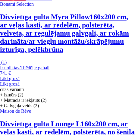
Bonami Selection
Divvietīga gulta Myra Pillow
160x200 cm,
ar veļas kasti, ar redelēm, polsterēta,
velveta, ar regulējamu galvgali, ar rokām
darināta/ar vieglu montāžu/skrāpējumu
izturīga, pelēkbrūna
(
1
)
Ir noliktavā
Pēdējie gabali
741 €
Likt grozā
Likt grozā
citas varianti
+ Izmērs (2)
+ Matracis ir iekļauts (2)
+ Galvgaļa veids (2)
Maison de Rêve
Divvietīga gulta Lounge L
160x200 cm, ar
veļas kasti, ar redelēm, polsterēta, no šenila