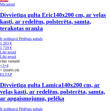
Micadoni
Divvietīga gulta Eric
140x200 cm, ar veļas
kasti, ar redelēm, polsterēta, samta,
terakotas oranža
Ir noliktavā
Pēdējais gabals
1 203 €
1 719 €
Likt grozā
Likt grozā
citas varianti
+3
+4
+ Izmērs (4)
ELTAP
Divvietīga gulta Lamica
140x200 cm, ar
veļas kasti, ar redelēm, polsterēta, samta,
ar apgaismojumu, pelēka
Ir noliktavā
Pēdējais gabals