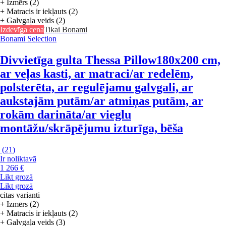
+ Izmērs (2)
+ Matracis ir iekļauts (2)
+ Galvgaļa veids (2)
Izdevīga cena
Tikai Bonami
Bonami Selection
Divvietīga gulta Thessa Pillow
180x200 cm,
ar veļas kasti, ar matraci/ar redelēm,
polsterēta, ar regulējamu galvgali, ar
aukstajām putām/ar atmiņas putām, ar
rokām darināta/ar vieglu
montāžu/skrāpējumu izturīga, bēša
(
21
)
Ir noliktavā
1 266 €
Likt grozā
Likt grozā
citas varianti
+ Izmērs (2)
+ Matracis ir iekļauts (2)
+ Galvgaļa veids (3)