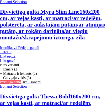
Bonami Selection
Divvietīga gulta Myra Slim Line
160x200
cm, ar veļas kasti, ar matraci/ar redelēm,
polsterēta, ar aukstajām putām/ar atmiņas
putām, ar rokām darināta/ar vieglu
montāžu/skrāpējumu izturīga, zila
Ir noliktavā
Pēdējie gabali
1 021 €
Likt grozā
Likt grozā
citas varianti
+ Izmērs (2)
+ Matracis ir iekļauts (2)
+ Galvgaļa veids (3)
Izdevīga cena
Tikai Bonami
Bonami Selection
Divvietīga gulta Thessa Bold
160x200 cm,
ar veļas kasti, ar matraci/ar redelēm,