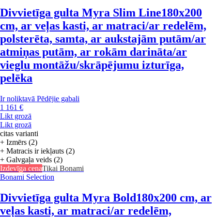
Divvietīga gulta Myra Slim Line
180x200
cm, ar veļas kasti, ar matraci/ar redelēm,
polsterēta, samta, ar aukstajām putām/ar
atmiņas putām, ar rokām darināta/ar
vieglu montāžu/skrāpējumu izturīga,
pelēka
Ir noliktavā
Pēdējie gabali
1 161 €
Likt grozā
Likt grozā
citas varianti
+ Izmērs (2)
+ Matracis ir iekļauts (2)
+ Galvgaļa veids (2)
Izdevīga cena
Tikai Bonami
Bonami Selection
Divvietīga gulta Myra Bold
180x200 cm, ar
veļas kasti, ar matraci/ar redelēm,