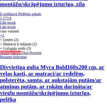
montāžu/skrāpējumu izturīga, zila
Ir noliktavā
Pēdējais gabals
1 273 €
Likt grozā
Likt grozā
citas varianti
+2
+ Izmērs (2)
+ Matracis ir iekļauts (2)
+ Galvgaļa veids (3)
Izdevīga cena
Tikai Bonami
Bonami Selection
Divvietīga gulta Myra Bold
160x200 cm, ar
veļas kasti, ar matraci/ar redelēm,
polsterēta, samta, ar aukstajām putām/ar
atmiņas putām, ar rokām darināta/ar
vieglu montāžu/skrāpējumu izturīga,
pelēka