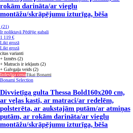
rokām darināta/ar vieglu
montāžu/skrāpējumu izturīga, bēša
(
21
)
Ir noliktavā
Pēdējie gabali
1 119 €
Likt grozā
Likt grozā
citas varianti
+ Izmērs (2)
+ Matracis ir iekļauts (2)
+ Galvgaļa veids (2)
Izdevīga cena
Tikai Bonami
Bonami Selection
Divvietīga gulta Thessa Bold
160x200 cm,
ar veļas kasti, ar matraci/ar redelēm,
polsterēta, ar aukstajām putām/ar atmiņas
putām, ar rokām darināta/ar vieglu
montāžu/skrāpējumu izturīga, bēša