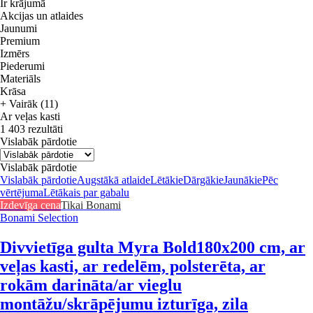
Ir krājumā
Akcijas un atlaides
Jaunumi
Premium
Izmērs
Piederumi
Materiāls
Krāsa
+ Vairāk (11)
Ar veļas kasti
1 403 rezultāti
Vislabāk pārdotie
Vislabāk pārdotie
Vislabāk pārdotie
Augstākā atlaide
Lētākie
Dārgākie
Jaunākie
Pēc
vērtējuma
Lētākais par gabalu
Izdevīga cena
Tikai Bonami
Bonami Selection
Divvietīga gulta Myra Bold
180x200 cm, ar
veļas kasti, ar redelēm, polsterēta, ar
rokām darināta/ar vieglu
montāžu/skrāpējumu izturīga, zila