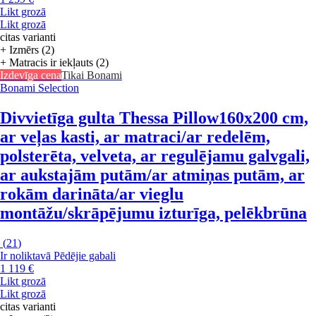
Likt grozā
Likt grozā
citas varianti
+ Izmērs (2)
+ Matracis ir iekļauts (2)
Izdevīga cena
Tikai Bonami
Bonami Selection
Divvietīga gulta Thessa Pillow
160x200 cm,
ar veļas kasti, ar matraci/ar redelēm,
polsterēta, velveta, ar regulējamu galvgali,
ar aukstajām putām/ar atmiņas putām, ar
rokām darināta/ar vieglu
montāžu/skrāpējumu izturīga, pelēkbrūna
(
21
)
Ir noliktavā
Pēdējie gabali
1 119 €
Likt grozā
Likt grozā
citas varianti