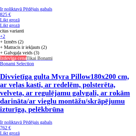
Ir noliktavā
Pēdējais gabals
825 €
Likt grozā
Likt grozā
citas varianti
+2
+ Izmērs (2)
+ Matracis ir iekļauts (2)
+ Galvgaļa veids (3)
Izdevīga cena
Tikai Bonami
Bonami Selection
Divvietīga gulta Myra Pillow
180x200 cm,
ar veļas kasti, ar redelēm, polsterēta,
velveta, ar regulējamu galvgali, ar rokām
darināta/ar vieglu montāžu/skrāpējumu
izturīga, pelēkbrūna
Ir noliktavā
Pēdējais gabals
762 €
Likt grozā