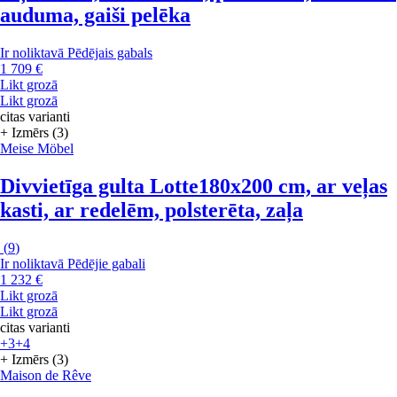
auduma, gaiši pelēka
Ir noliktavā
Pēdējais gabals
1 709 €
Likt grozā
Likt grozā
citas varianti
+ Izmērs (3)
Meise Möbel
Divvietīga gulta Lotte
180x200 cm, ar veļas
kasti, ar redelēm, polsterēta, zaļa
(
9
)
Ir noliktavā
Pēdējie gabali
1 232 €
Likt grozā
Likt grozā
citas varianti
+3
+4
+ Izmērs (3)
Maison de Rêve