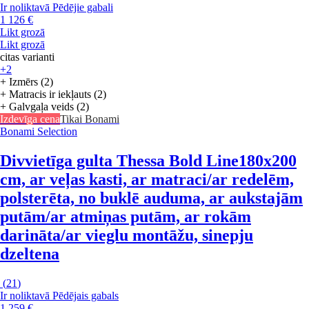
Ir noliktavā
Pēdējie gabali
1 126 €
Likt grozā
Likt grozā
citas varianti
+2
+ Izmērs (2)
+ Matracis ir iekļauts (2)
+ Galvgaļa veids (2)
Izdevīga cena
Tikai Bonami
Bonami Selection
Divvietīga gulta Thessa Bold Line
180x200
cm, ar veļas kasti, ar matraci/ar redelēm,
polsterēta, no buklē auduma, ar aukstajām
putām/ar atmiņas putām, ar rokām
darināta/ar vieglu montāžu, sinepju
dzeltena
(
21
)
Ir noliktavā
Pēdējais gabals
1 259 €