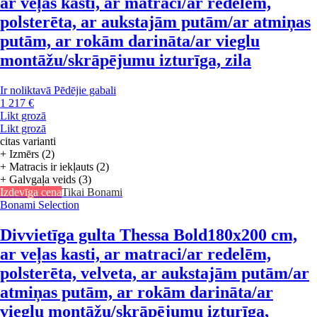
ar veļas kasti, ar matraci/ar redelēm,
polsterēta, ar aukstajām putām/ar atmiņas
putām, ar rokām darināta/ar vieglu
montāžu/skrāpējumu izturīga, zila
Ir noliktavā
Pēdējie gabali
1 217 €
Likt grozā
Likt grozā
citas varianti
+ Izmērs (2)
+ Matracis ir iekļauts (2)
+ Galvgaļa veids (3)
Izdevīga cena
Tikai Bonami
Bonami Selection
Divvietīga gulta Thessa Bold
180x200 cm,
ar veļas kasti, ar matraci/ar redelēm,
polsterēta, velveta, ar aukstajām putām/ar
atmiņas putām, ar rokām darināta/ar
vieglu montāžu/skrāpējumu izturīga,