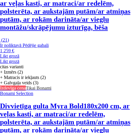
ar veļas kasti, ar matraci/ar redelēm,
polsterēta, ar aukstajām putām/ar atmiņas
putām, ar rokām darināta/ar vieglu
montāžu/skrāpējumu izturīga, bēša
(
21
)
Ir noliktavā
Pēdējie gabali
1 259 €
Likt grozā
Likt grozā
citas varianti
+ Izmērs (2)
+ Matracis ir iekļauts (2)
+ Galvgaļa veids (3)
Izdevīga cena
Tikai Bonami
Bonami Selection
Divvietīga gulta Myra Bold
180x200 cm, ar
veļas kasti, ar matraci/ar redelēm,
polsterēta, ar aukstajām putām/ar atmiņas
putām, ar rokām darināta/ar vieglu