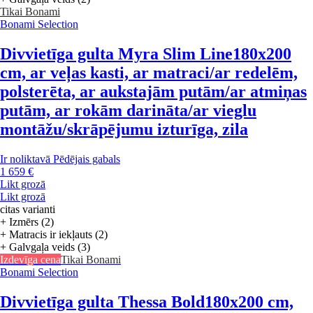
Tikai Bonami
Bonami Selection
Divvietīga gulta Myra Slim Line
180x200
cm, ar veļas kasti, ar matraci/ar redelēm,
polsterēta, ar aukstajām putām/ar atmiņas
putām, ar rokām darināta/ar vieglu
montāžu/skrāpējumu izturīga, zila
Ir noliktavā
Pēdējais gabals
1 659 €
Likt grozā
Likt grozā
citas varianti
+ Izmērs (2)
+ Matracis ir iekļauts (2)
+ Galvgaļa veids (3)
Izdevīga cena
Tikai Bonami
Bonami Selection
Divvietīga gulta Thessa Bold
180x200 cm,