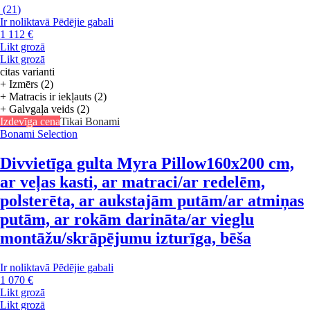
(
21
)
Ir noliktavā
Pēdējie gabali
1 112 €
Likt grozā
Likt grozā
citas varianti
+ Izmērs (2)
+ Matracis ir iekļauts (2)
+ Galvgaļa veids (2)
Izdevīga cena
Tikai Bonami
Bonami Selection
Divvietīga gulta Myra Pillow
160x200 cm,
ar veļas kasti, ar matraci/ar redelēm,
polsterēta, ar aukstajām putām/ar atmiņas
putām, ar rokām darināta/ar vieglu
montāžu/skrāpējumu izturīga, bēša
Ir noliktavā
Pēdējie gabali
1 070 €
Likt grozā
Likt grozā