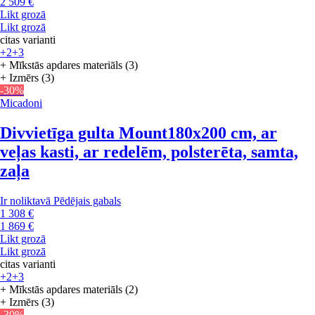
2 509 €
Likt grozā
Likt grozā
citas varianti
+2
+3
+ Mīkstās apdares materiāls (3)
+ Izmērs (3)
-30%
Micadoni
Divvietīga gulta Mount
180x200 cm, ar
veļas kasti, ar redelēm, polsterēta, samta,
zaļa
Ir noliktavā
Pēdējais gabals
1 308 €
1 869 €
Likt grozā
Likt grozā
citas varianti
+2
+3
+ Mīkstās apdares materiāls (2)
+ Izmērs (3)
-30%