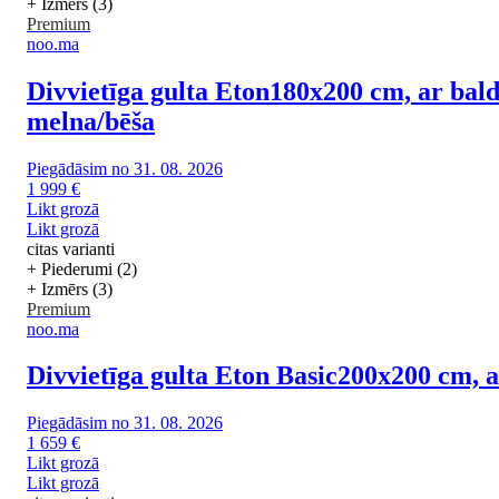
+ Izmērs (3)
Premium
noo.ma
Divvietīga gulta Eton
180x200 cm, ar bald
melna/bēša
Piegādāsim no 31. 08. 2026
1 999 €
Likt grozā
Likt grozā
citas varianti
+ Piederumi (2)
+ Izmērs (3)
Premium
noo.ma
Divvietīga gulta Eton Basic
200x200 cm, a
Piegādāsim no 31. 08. 2026
1 659 €
Likt grozā
Likt grozā