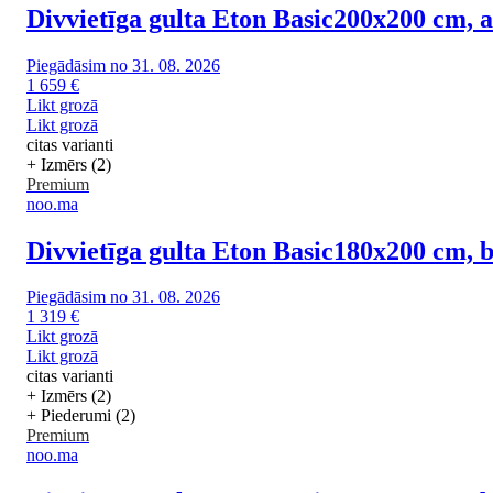
Divvietīga gulta Eton Basic
200x200 cm, a
Piegādāsim no 31. 08. 2026
1 659 €
Likt grozā
Likt grozā
citas varianti
+ Izmērs (2)
Premium
noo.ma
Divvietīga gulta Eton Basic
180x200 cm, b
Piegādāsim no 31. 08. 2026
1 319 €
Likt grozā
Likt grozā
citas varianti
+ Izmērs (2)
+ Piederumi (2)
Premium
noo.ma