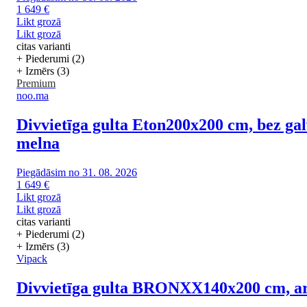
1 649 €
Likt grozā
Likt grozā
citas varianti
+ Piederumi (2)
+ Izmērs (3)
Premium
noo.ma
Divvietīga gulta Eton
200x200 cm, bez gal
melna
Piegādāsim no 31. 08. 2026
1 649 €
Likt grozā
Likt grozā
citas varianti
+ Piederumi (2)
+ Izmērs (3)
Vipack
Divvietīga gulta BRONXX
140x200 cm, ar