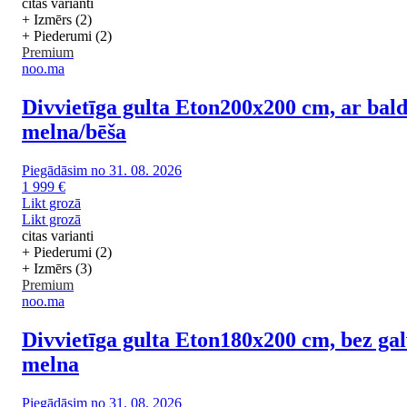
citas varianti
+ Izmērs (2)
+ Piederumi (2)
Premium
noo.ma
Divvietīga gulta Eton
200x200 cm, ar bald
melna/bēša
Piegādāsim no 31. 08. 2026
1 999 €
Likt grozā
Likt grozā
citas varianti
+ Piederumi (2)
+ Izmērs (3)
Premium
noo.ma
Divvietīga gulta Eton
180x200 cm, bez gal
melna
Piegādāsim no 31. 08. 2026