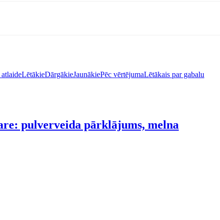
atlaide
Lētākie
Dārgākie
Jaunākie
Pēc vērtējuma
Lētākais par gabalu
dare: pulverveida pārklājums, melna