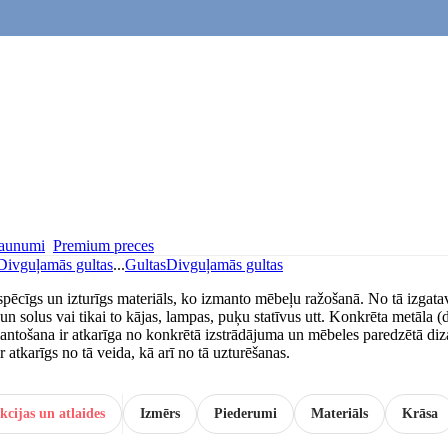
aunumi
Premium preces
Divguļamās gultas
...
Gultas
Divguļamās gultas
 spēcīgs un izturīgs materiāls, ko izmanto mēbeļu ražošanā. No tā izgat
un solus vai tikai to kājas, lampas, puķu statīvus utt. Konkrēta metāla (d
mantošana ir atkarīga no konkrētā izstrādājuma un mēbeles paredzētā diz
r atkarīgs no tā veida, kā arī no tā uzturēšanas.
kcijas un atlaides
Izmērs
Piederumi
Materiāls
Krāsa