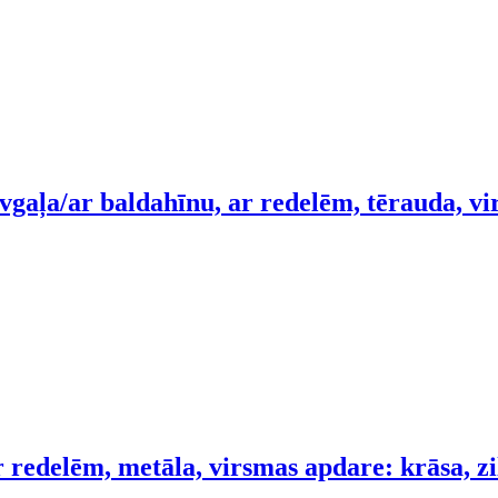
vgaļa/ar baldahīnu, ar redelēm, tērauda, v
 redelēm, metāla, virsmas apdare: krāsa, zi