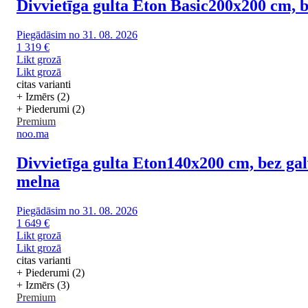
Divvietīga gulta Eton Basic
200x200 cm, b
Piegādāsim no 31. 08. 2026
1 319 €
Likt grozā
Likt grozā
citas varianti
+ Izmērs (2)
+ Piederumi (2)
Premium
noo.ma
Divvietīga gulta Eton
140x200 cm, bez gal
melna
Piegādāsim no 31. 08. 2026
1 649 €
Likt grozā
Likt grozā
citas varianti
+ Piederumi (2)
+ Izmērs (3)
Premium