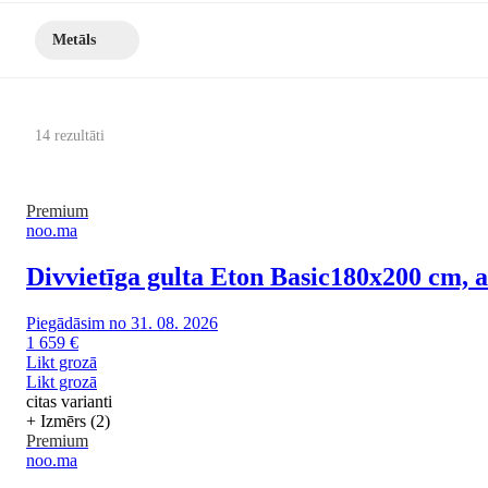
Metāls
14 rezultāti
Premium
noo.ma
Divvietīga gulta Eton Basic
180x200 cm, a
Piegādāsim no 31. 08. 2026
1 659 €
Likt grozā
Likt grozā
citas varianti
+ Izmērs (2)
Premium
noo.ma