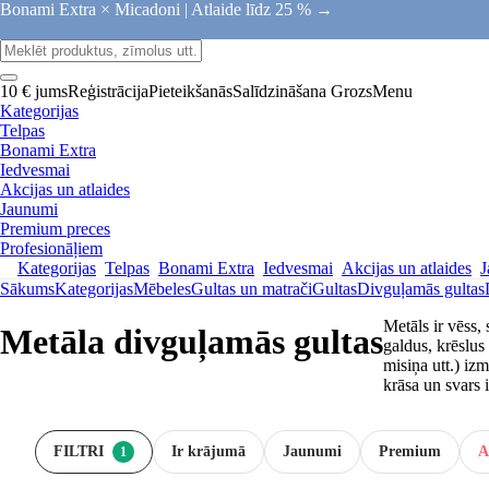
Bonami Extra × Micadoni |
Atlaide līdz 25 % →
10 € jums
Reģistrācija
Pieteikšanās
Salīdzināšana
Grozs
Menu
Kategorijas
Telpas
Bonami Extra
Iedvesmai
Akcijas un atlaides
Jaunumi
Premium preces
Profesionāļiem
Kategorijas
Telpas
Bonami Extra
Iedvesmai
Akcijas un atlaides
J
Sākums
Kategorijas
Mēbeles
Gultas un matrači
Gultas
Divguļamās gultas
Metāls ir vēss,
Metāla divguļamās gultas
galdus, krēslus 
misiņa utt.) iz
krāsa un svars i
FILTRI
Ir krājumā
Jaunumi
Premium
A
1