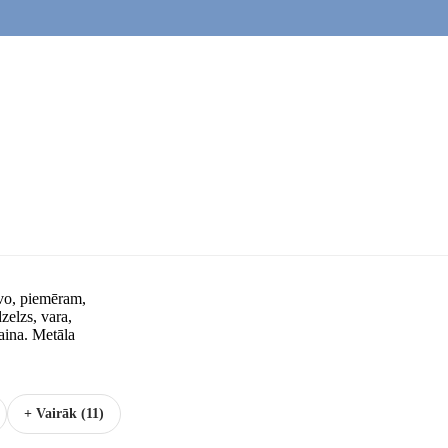
avo, piemēram,
zelzs, vara,
aina. Metāla
+ Vairāk (11)