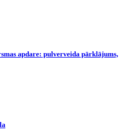
irsmas apdare: pulverveida pārklājums,
la