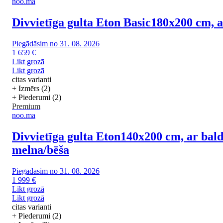
noo.ma
Divvietīga gulta Eton Basic
180x200 cm, a
Piegādāsim no 31. 08. 2026
1 659 €
Likt grozā
Likt grozā
citas varianti
+ Izmērs (2)
+ Piederumi (2)
Premium
noo.ma
Divvietīga gulta Eton
140x200 cm, ar bald
melna/bēša
Piegādāsim no 31. 08. 2026
1 999 €
Likt grozā
Likt grozā
citas varianti
+ Piederumi (2)