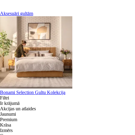
Aksesuāri gultām
Bonami Selection Gultu Kolekcija
Filtri
Ir krājumā
Akcijas un atlaides
Jaunumi
Premium
Krāsa
Izmērs