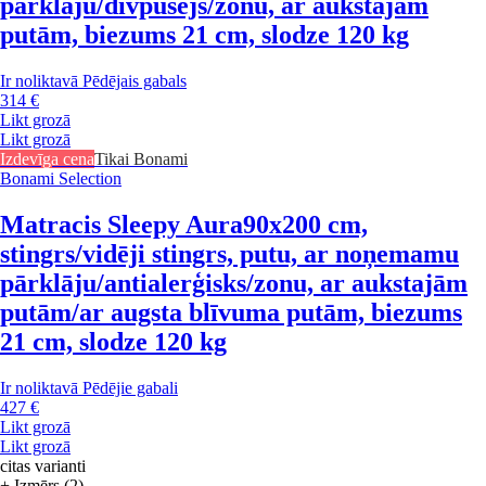
pārklāju/divpusējs/zonu, ar aukstajām
putām, biezums 21 cm, slodze 120 kg
Ir noliktavā
Pēdējais gabals
314 €
Likt grozā
Likt grozā
Izdevīga cena
Tikai Bonami
Bonami Selection
Matracis Sleepy Aura
90x200 cm,
stingrs/vidēji stingrs, putu, ar noņemamu
pārklāju/antialerģisks/zonu, ar aukstajām
putām/ar augsta blīvuma putām, biezums
21 cm, slodze 120 kg
Ir noliktavā
Pēdējie gabali
427 €
Likt grozā
Likt grozā
citas varianti
+ Izmērs (2)