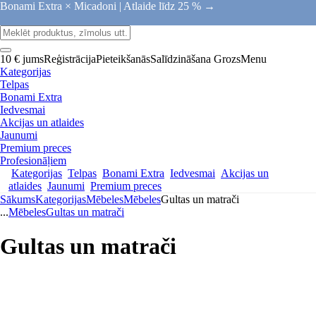
Bonami Extra × Micadoni |
Atlaide līdz 25 % →
10 € jums
Reģistrācija
Pieteikšanās
Salīdzināšana
Grozs
Menu
Kategorijas
Telpas
Bonami Extra
Iedvesmai
Akcijas un atlaides
Jaunumi
Premium preces
Profesionāļiem
Kategorijas
Telpas
Bonami Extra
Iedvesmai
Akcijas un
atlaides
Jaunumi
Premium preces
Sākums
Kategorijas
Mēbeles
Mēbeles
Gultas un matrači
...
Mēbeles
Gultas un matrači
Gultas un matrači