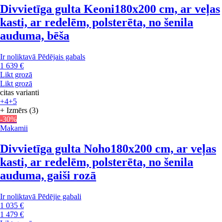
Divvietīga gulta Keoni
180x200 cm, ar veļas
kasti, ar redelēm, polsterēta, no šenila
auduma, bēša
Ir noliktavā
Pēdējais gabals
1 639 €
Likt grozā
Likt grozā
citas varianti
+4
+5
+ Izmērs (3)
-30%
Makamii
Divvietīga gulta Noho
180x200 cm, ar veļas
kasti, ar redelēm, polsterēta, no šenila
auduma, gaiši rozā
Ir noliktavā
Pēdējie gabali
1 035 €
1 479 €