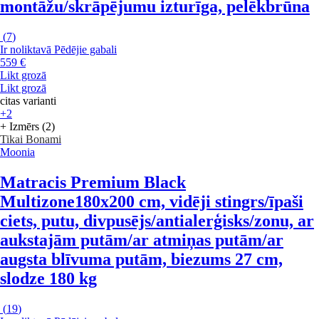
montāžu/skrāpējumu izturīga, pelēkbrūna
(
7
)
Ir noliktavā
Pēdējie gabali
559 €
Likt grozā
Likt grozā
citas varianti
+2
+ Izmērs (2)
Tikai Bonami
Moonia
Matracis Premium Black
Multizone
180x200 cm, vidēji stingrs/īpaši
ciets, putu, divpusējs/antialerģisks/zonu, ar
aukstajām putām/ar atmiņas putām/ar
augsta blīvuma putām, biezums 27 cm,
slodze 180 kg
(
19
)