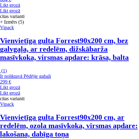
Likt grozā
Likt grozā
citas varianti
+ Izmērs (5)
Vipack
Vienvietīga gulta Forrest
90x200 cm, bez
galvgaļa, ar redelēm, dižskābarža
masīvkoka, virsmas apdare: krāsa, balta
(
1
)
Ir noliktavā
Pēdējie gabali
299 €
Likt grozā
Likt grozā
citas varianti
Vipack
Vienvietīga gulta Forrest
90x200 cm, ar
redelēm, ozola masīvkoka, virsmas apdare:
lakošana, dabīga toņa