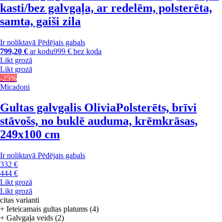
kasti/bez galvgaļa, ar redelēm, polsterēta,
samta, gaiši zila
Ir noliktavā
Pēdējais gabals
799,20 €
ar kodu
999 € bez koda
Likt grozā
Likt grozā
-25%
Micadoni
Gultas galvgalis Olivia
Polsterēts, brīvi
stāvošs, no buklē auduma, krēmkrāsas,
249x100 cm
Ir noliktavā
Pēdējais gabals
332 €
444 €
Likt grozā
Likt grozā
citas varianti
+ Ieteicamais gultas platums (4)
+ Galvgaļa veids (2)