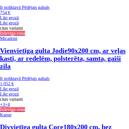
Ir noliktavā
Pēdējais gabals
754 €
Likt grozā
Likt grozā
citas varianti
Izdevīga cena
Micadoni
Vienvietīga gulta Jodie
90x200 cm, ar veļas
kasti, ar redelēm, polsterēta, samta, gaiši
zila
Ir noliktavā
Pēdējais gabals
1 052 €
Likt grozā
Likt grozā
citas varianti
+3
+4
Izdevīga cena
Karup
Divvietīga gulta Core
180x200 cm, bez