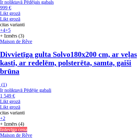
Ir noliktavā
Pēdējais gabals
999 €
Likt grozā
Likt grozā
citas varianti
+4
+5
+ Izmērs (3)
Maison de Rêve
Divvietīga gulta Solvo
180x200 cm, ar veļas
kasti, ar redelēm, polsterēta, samta, gaiši
brūna
(
1
)
Ir noliktavā
Pēdējie gabali
1 549 €
Likt grozā
Likt grozā
citas varianti
+2
+ Izmērs (4)
Izdevīga cena
Maison de Rêve