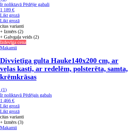
Ir noliktavā
Pēdējie gabali
1 189 €
Likt grozā
Likt grozā
citas varianti
+ Izmērs (2)
+ Galvgaļa veids (2)
Izdevīga cena
Makamii
Divvietīga gulta Hauke
140x200 cm, ar
veļas kasti, ar redelēm, polsterēta, samta,
krēmkrāsas
(
1
)
Ir noliktavā
Pēdējais gabals
1 466 €
Likt grozā
Likt grozā
citas varianti
+ Izmērs (3)
Makamii