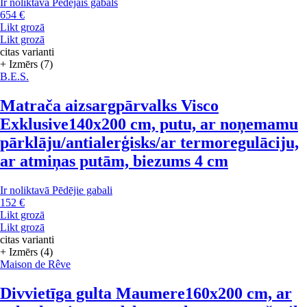
Ir noliktavā
Pēdējais gabals
654 €
Likt grozā
Likt grozā
citas varianti
+ Izmērs (7)
B.E.S.
Matrača aizsargpārvalks Visco
Exklusive
140x200 cm, putu, ar noņemamu
pārklāju/antialerģisks/ar termoregulāciju,
ar atmiņas putām, biezums 4 cm
Ir noliktavā
Pēdējie gabali
152 €
Likt grozā
Likt grozā
citas varianti
+ Izmērs (4)
Maison de Rêve
Divvietīga gulta Maumere
160x200 cm, ar