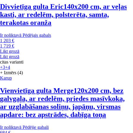
Divvietīga gulta Eric
140x200 cm, ar veļas
kasti, ar redelēm, polsterēta, samta,
terakotas oranža
Ir noliktavā
Pēdējais gabals
1 203 €
1 719 €
Likt grozā
Likt grozā
citas varianti
+3
+4
+ Izmērs (4)
Karup
Vienvietīga gulta Merge
120x200 cm, bez
galvgaļa, ar redelēm, priedes masīvkoka,
ar uzglabāšanas soliņu, japāņu, virsmas
apdare: bez apstrādes, dabīga toņa
Ir noliktavā
Pēdējie gabali
684 €