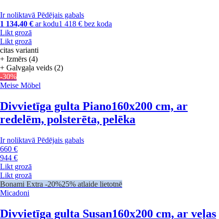
Ir noliktavā
Pēdējais gabals
1 134,40 €
ar kodu
1 418 € bez koda
Likt grozā
Likt grozā
citas varianti
+ Izmērs (4)
+ Galvgaļa veids (2)
-30%
Meise Möbel
Divvietīga gulta Piano
160x200 cm, ar
redelēm, polsterēta, pelēka
Ir noliktavā
Pēdējais gabals
660 €
944 €
Likt grozā
Likt grozā
Bonami Extra -20%
25% atlaide lietotnē
Micadoni
Divvietīga gulta Susan
160x200 cm, ar veļas