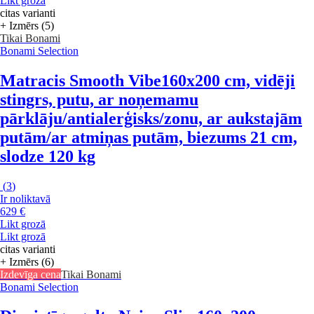
Likt grozā
citas varianti
+ Izmērs (5)
Tikai Bonami
Bonami Selection
Matracis Smooth Vibe
160x200 cm, vidēji
stingrs, putu, ar noņemamu
pārklāju/antialerģisks/zonu, ar aukstajām
putām/ar atmiņas putām, biezums 21 cm,
slodze 120 kg
(
3
)
Ir noliktavā
629 €
Likt grozā
Likt grozā
citas varianti
+ Izmērs (6)
Izdevīga cena
Tikai Bonami
Bonami Selection