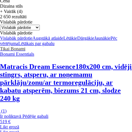
Cena
Dizaina stils
+ Vairāk (4)
2 650 rezultāti
Vislabāk pārdotie
Vislabāk pārdotie
Vislabāk pārdotie
Augstākā atlaide
Lētākie
Dārgākie
Jaunākie
Pēc
vērtējuma
Lētākais par gabalu
Tikai Bonami
Bonami Essentials
Matracis Dream Essence
180x200 cm, vidēji
stingrs, atsperu, ar noņemamu
pārklāju/zonu/ar termoregulāciju, ar
kabatu atsperēm, biezums 21 cm, slodze
240 kg
(
1
)
Ir noliktavā
Pēdējie gabali
519 €
Likt grozā