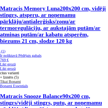
Matracis Memory Luna
200x200 cm, vidēji
stingrs, atsperu, ar noņemamu
pārklāju/antialerģisks/zonu/ar
termoregulāciju, ar aukstajām putām/ar
atmiņas putām/ar kabatu atsperēm,
biezums 21 cm, slodze 120 kg
(
1
)
Ir noliktavā
Pēdējais gabals
769 €
Likt grozā
Likt grozā
citas varianti
+ Izmērs (5)
Tikai Bonami
Bonami Essentials
Matracis Snooze Balance
90x200 cm,
stingrs/vidēji stingrs, putu, ar noņemamu