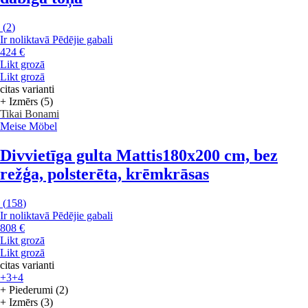
(
2
)
Ir noliktavā
Pēdējie gabali
424 €
Likt grozā
Likt grozā
citas varianti
+ Izmērs (5)
Tikai Bonami
Meise Möbel
Divvietīga gulta Mattis
180x200 cm, bez
režģa, polsterēta, krēmkrāsas
(
158
)
Ir noliktavā
Pēdējie gabali
808 €
Likt grozā
Likt grozā
citas varianti
+3
+4
+ Piederumi (2)
+ Izmērs (3)