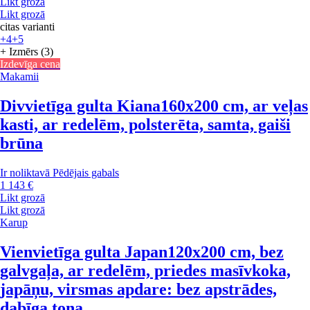
Likt grozā
Likt grozā
citas varianti
+4
+5
+ Izmērs (3)
Izdevīga cena
Makamii
Divvietīga gulta Kiana
160x200 cm, ar veļas
kasti, ar redelēm, polsterēta, samta, gaiši
brūna
Ir noliktavā
Pēdējais gabals
1 143 €
Likt grozā
Likt grozā
Karup
Vienvietīga gulta Japan
120x200 cm, bez
galvgaļa, ar redelēm, priedes masīvkoka,
japāņu, virsmas apdare: bez apstrādes,
dabīga toņa