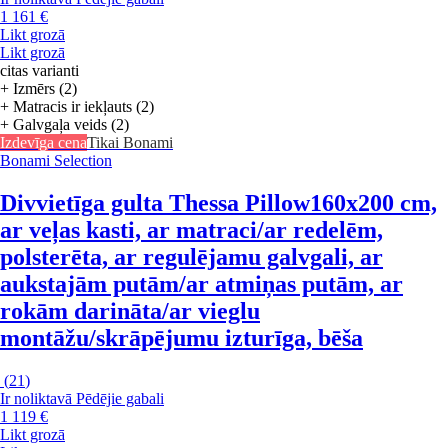
1 161 €
Likt grozā
Likt grozā
citas varianti
+ Izmērs (2)
+ Matracis ir iekļauts (2)
+ Galvgaļa veids (2)
Izdevīga cena
Tikai Bonami
Bonami Selection
Divvietīga gulta Thessa Pillow
160x200 cm,
ar veļas kasti, ar matraci/ar redelēm,
polsterēta, ar regulējamu galvgali, ar
aukstajām putām/ar atmiņas putām, ar
rokām darināta/ar vieglu
montāžu/skrāpējumu izturīga, bēša
(
21
)
Ir noliktavā
Pēdējie gabali
1 119 €
Likt grozā