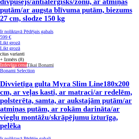
divpusējs/antialerģisks/zonu, ar atmiņas
putām/ar augsta blīvuma putām, biezums
27 cm, slodze 150 kg
Ir noliktavā
Pēdējais gabals
599 €
Likt grozā
Likt grozā
citas varianti
+ Izmērs (8)
Izdevīga cena
Tikai Bonami
Bonami Selection
Divvietīga gulta Myra Slim Line
180x200
cm, ar veļas kasti, ar matraci/ar redelēm,
polsterēta, samta, ar aukstajām putām/ar
atmiņas putām, ar rokām darināta/ar
vieglu montāžu/skrāpējumu izturīga,
pelēka
Ir noliktavā
Pēdējie gabali