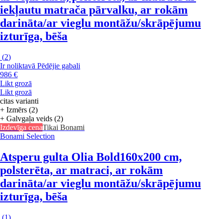
iekļautu matrača pārvalku, ar rokām
darināta/ar vieglu montāžu/skrāpējumu
izturīga, bēša
(
2
)
Ir noliktavā
Pēdējie gabali
986 €
Likt grozā
Likt grozā
citas varianti
+ Izmērs (2)
+ Galvgaļa veids (2)
Izdevīga cena
Tikai Bonami
Bonami Selection
Atsperu gulta Olia Bold
160x200 cm,
polsterēta, ar matraci, ar rokām
darināta/ar vieglu montāžu/skrāpējumu
izturīga, bēša
(
1
)