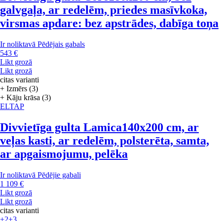
galvgaļa, ar redelēm, priedes masīvkoka,
virsmas apdare: bez apstrādes, dabīga toņa
Ir noliktavā
Pēdējais gabals
543 €
Likt grozā
Likt grozā
citas varianti
+ Izmērs (3)
+ Kāju krāsa (3)
ELTAP
Divvietīga gulta Lamica
140x200 cm, ar
veļas kasti, ar redelēm, polsterēta, samta,
ar apgaismojumu, pelēka
Ir noliktavā
Pēdējie gabali
1 109 €
Likt grozā
Likt grozā
citas varianti
+2
+3