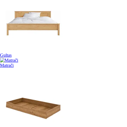
Gultas
Matrači