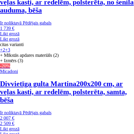
veļas kasti, ar redelēm, polsterēta, no šenila
auduma, bēša
Ir noliktavā
Pēdējais gabals
1 739 €
Likt grozā
Likt grozā
citas varianti
+2
+3
+ Mīkstās apdares materiāls (2)
+ Izmērs (3)
-20%
Micadoni
Divvietīga gulta Martina
200x200 cm, ar
veļas kasti, ar redelēm, polsterēta, samta,
bēša
Ir noliktavā
Pēdējais gabals
2 007 €
2 509 €
Likt grozā