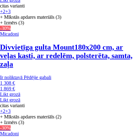
Likt grozā
citas varianti
+2
+3
+ Mīkstās apdares materiāls (3)
+ Izmērs (3)
-30%
Micadoni
Divvietīga gulta Mount
180x200 cm, ar
veļas kasti, ar redelēm, polsterēta, samta,
zaļa
Ir noliktavā
Pēdējie gabali
1 308 €
1 869 €
Likt grozā
Likt grozā
citas varianti
+2
+3
+ Mīkstās apdares materiāls (2)
+ Izmērs (3)
-30%
Micadoni