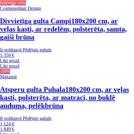
Izdevīga cena
Cosmopolitan Design
Divvietīga gulta Campi
180x200 cm, ar
veļas kasti, ar redelēm, polsterēta, samta,
gaiši brūna
Ir noliktavā
Pēdējais gabals
1 359 €
Likt grozā
Likt grozā
-39%
Makamii
Atsperu gulta Puhala
180x200 cm, ar veļas
kasti, polsterēta, ar matraci, no buklē
auduma, pelēkbrūna
Ir noliktavā
Pēdējais gabals
1 124 €
1 849 €