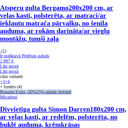
Atsperu gulta Bergamo
200x200 cm, ar
veļas kasti, polsterēta, ar matraci/ar
iekļautu matrača pārvalku, no šenila
auduma, ar rokām darināta/ar vieglu
montāžu, tumši zaļa
(
1
)
Ir noliktavā
Pēdējais gabals
2 897 €
Likt grozā
Likt grozā
citas varianti
+3
+4
+ Izmērs (4)
Bonami Extra -20%
25% atlaide lietotnē
Micadoni
Divvietīga gulta Simon Darren
180x200 cm,
ar veļas kasti, ar redelēm, polsterēta, no
buklē auduma, krēmkrāsas