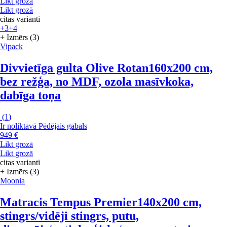
Likt grozā
Likt grozā
citas varianti
+3
+4
+ Izmērs (3)
Vipack
Divvietīga gulta Olive Rotan
160x200 cm,
bez režģa, no MDF, ozola masīvkoka,
dabīga toņa
(
1
)
Ir noliktavā
Pēdējais gabals
949 €
Likt grozā
Likt grozā
citas varianti
+ Izmērs (3)
Moonia
Matracis Tempus Premier
140x200 cm,
stingrs/vidēji stingrs, putu,