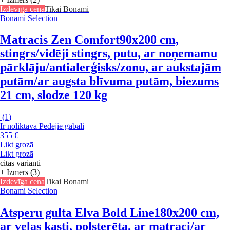
Izdevīga cena
Tikai Bonami
Bonami Selection
Matracis Zen Comfort
90x200 cm,
stingrs/vidēji stingrs, putu, ar noņemamu
pārklāju/antialerģisks/zonu, ar aukstajām
putām/ar augsta blīvuma putām, biezums
21 cm, slodze 120 kg
(
1
)
Ir noliktavā
Pēdējie gabali
355 €
Likt grozā
Likt grozā
citas varianti
+ Izmērs (3)
Izdevīga cena
Tikai Bonami
Bonami Selection
Atsperu gulta Elva Bold Line
180x200 cm,
ar veļas kasti, polsterēta, ar matraci/ar