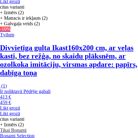
Likt grozā
citas varianti
+ Izmērs (2)
+ Matracis ir iekļauts (2)
+ Galvgaļa veids (2)
-10%
Tvilum
Divvietīga gulta Ikast
160x200 cm, ar veļas
kasti, bez režģa, no skaidu plāksnēm, ar
ozolkoka imitāciju, virsmas apdare: papīrs,
dabīga toņa
(
1
)
Ir noliktavā
Pēdējie gabali
413 €
459 €
Likt grozā
Likt grozā
citas varianti
+ Izmērs (2)
Tikai Bonami
Bonami Selection