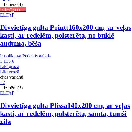
+ Izmērs (4)
Izdevīga cena
ELTAP
Divvietīga gulta Pointt
160x200 cm, ar veļas
kasti, ar redelēm, polsterēta, no buklē
auduma, bēša
Ir noliktavā
Pēdējais gabals
1 115 €
Likt grozā
Likt grozā
citas varianti
+2
+ Izmērs (3)
ELTAP
Divvietīga gulta Plissa
140x200 cm, ar veļas
kasti, ar redelēm, polsterēta, samta, tumši
zila