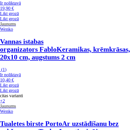
Ir noliktavā
19,90 €
Likt grozā
Likt grozā
Jaunums
Wenko
Vannas istabas
organizators Fablo
Keramikas, krēmkrāsas,
20x10 cm, augstums 2 cm
(
1
)
Ir noliktavā
10,40 €
Likt grozā
Likt grozā
citas varianti
+2
Jaunums
Wenko
Tualetes birste Porto
Ar uzstādīšanu bez