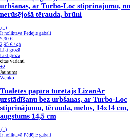
urbšanas, ar Turbo-Loc stiprinājumu, no
nerūsējošā tērauda, brūni
(
1
)
Ir noliktavā
Pēdējie gabali
5,90 €
2,95 € / gb
Likt grozā
Likt grozā
citas varianti
+2
Jaunums
Wenko
Tualetes papīra turētājs Lizan
Ar
uzstādīšanu bez urbšanas, ar Turbo-Loc
stiprinājumu, tērauda, melns, 14x14 cm,
augstums 14,5 cm
(
1
)
Ir noliktavā
Pēdējie gabali