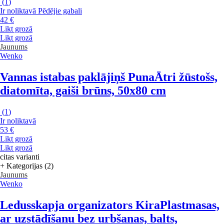
(
1
)
Ir noliktavā
Pēdējie gabali
42 €
Likt grozā
Likt grozā
Jaunums
Wenko
Vannas istabas paklājiņš Puna
Ātri žūstošs,
diatomīta, gaiši brūns, 50x80 cm
(
1
)
Ir noliktavā
53 €
Likt grozā
Likt grozā
citas varianti
+ Kategorijas (2)
Jaunums
Wenko
Ledusskapja organizators Kira
Plastmasas,
ar uzstādīšanu bez urbšanas, balts,