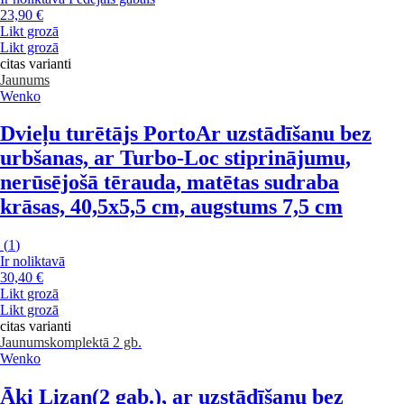
23,90 €
Likt grozā
Likt grozā
citas varianti
Jaunums
Wenko
Dvieļu turētājs Porto
Ar uzstādīšanu bez
urbšanas, ar Turbo-Loc stiprinājumu,
nerūsējošā tērauda, matētas sudraba
krāsas, 40,5x5,5 cm, augstums 7,5 cm
(
1
)
Ir noliktavā
30,40 €
Likt grozā
Likt grozā
citas varianti
Jaunums
komplektā 2 gb.
Wenko
Āķi Lizan
(2 gab.), ar uzstādīšanu bez