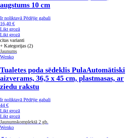
augstums 10 cm
Ir noliktavā
Pēdējie gabali
16,40 €
Likt grozā
Likt grozā
citas varianti
+ Kategorijas (2)
Jaunums
Wenko
Tualetes poda sēdeklis Pula
Automātiski
aizverams, 36,5 x 45 cm, plastmasas, ar
ziedu rakstu
Ir noliktavā
Pēdējie gabali
44 €
Likt grozā
Likt grozā
Jaunums
komplektā 2 gb.
Wenko