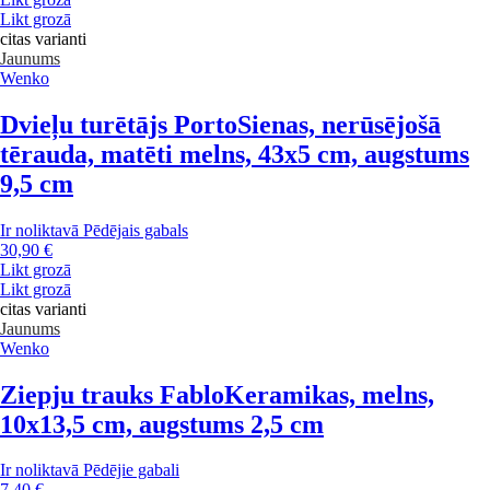
Likt grozā
citas varianti
Jaunums
Wenko
Dvieļu turētājs Porto
Sienas, nerūsējošā
tērauda, matēti melns, 43x5 cm, augstums
9,5 cm
Ir noliktavā
Pēdējais gabals
30,90 €
Likt grozā
Likt grozā
citas varianti
Jaunums
Wenko
Ziepju trauks Fablo
Keramikas, melns,
10x13,5 cm, augstums 2,5 cm
Ir noliktavā
Pēdējie gabali
7,40 €