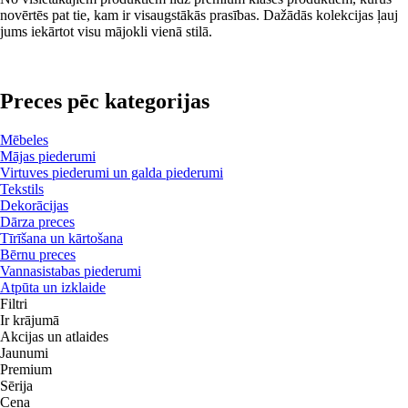
novērtēs pat tie, kam ir visaugstākās prasības. Dažādās kolekcijas ļauj
jums iekārtot visu mājokli vienā stilā.
Preces pēc kategorijas
Mēbeles
Mājas piederumi
Virtuves piederumi un galda piederumi
Tekstils
Dekorācijas
Dārza preces
Tīrīšana un kārtošana
Bērnu preces
Vannasistabas piederumi
Atpūta un izklaide
Filtri
Ir krājumā
Akcijas un atlaides
Jaunumi
Premium
Sērija
Cena