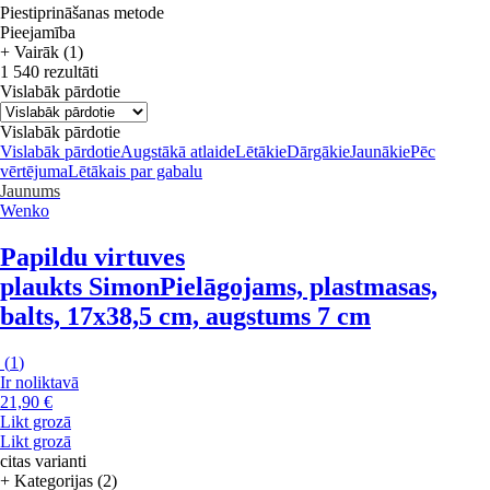
Piestiprināšanas metode
Pieejamība
+ Vairāk (1)
1 540 rezultāti
Vislabāk pārdotie
Vislabāk pārdotie
Vislabāk pārdotie
Augstākā atlaide
Lētākie
Dārgākie
Jaunākie
Pēc
vērtējuma
Lētākais par gabalu
Jaunums
Wenko
Papildu virtuves
plaukts Simon
Pielāgojams, plastmasas,
balts, 17x38,5 cm, augstums 7 cm
(
1
)
Ir noliktavā
21,90 €
Likt grozā
Likt grozā
citas varianti
+ Kategorijas (2)