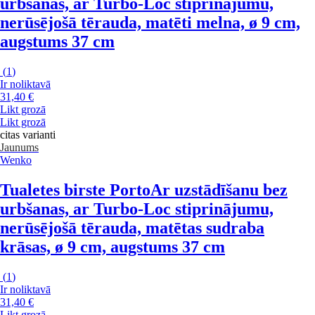
urbšanas, ar Turbo-Loc stiprinājumu,
nerūsējošā tērauda, matēti melna, ø 9 cm,
augstums 37 cm
(
1
)
Ir noliktavā
31,40 €
Likt grozā
Likt grozā
citas varianti
Jaunums
Wenko
Tualetes birste Porto
Ar uzstādīšanu bez
urbšanas, ar Turbo-Loc stiprinājumu,
nerūsējošā tērauda, matētas sudraba
krāsas, ø 9 cm, augstums 37 cm
(
1
)
Ir noliktavā
31,40 €
Likt grozā