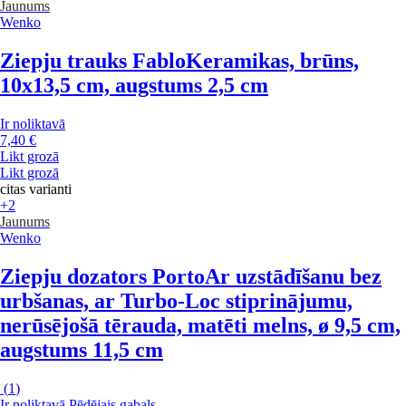
Jaunums
Wenko
Ziepju trauks Fablo
Keramikas, brūns,
10x13,5 cm, augstums 2,5 cm
Ir noliktavā
7,40 €
Likt grozā
Likt grozā
citas varianti
+2
Jaunums
Wenko
Ziepju dozators Porto
Ar uzstādīšanu bez
urbšanas, ar Turbo-Loc stiprinājumu,
nerūsējošā tērauda, matēti melns, ø 9,5 cm,
augstums 11,5 cm
(
1
)
Ir noliktavā
Pēdējais gabals