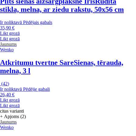
Plīts sienas aizsargplāksne Iris
Rūdīta
stikla, melna, ar ziedu rakstu, 50x56 cm
Ir noliktavā
Pēdējais gabals
35,90 €
Likt grozā
Likt grozā
Jaunums
Wenko
Atkritumu tvertne Sare
Sienas, tērauda,
melna, 3 l
(
42
)
Ir noliktavā
Pēdējie gabali
26,40 €
Likt grozā
Likt grozā
citas varianti
+ Apjoms (2)
Jaunums
Wenko