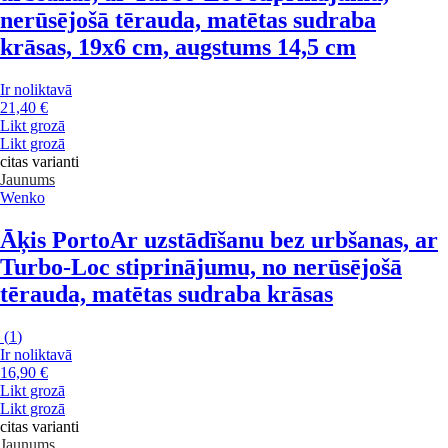
nerūsējošā tērauda, matētas sudraba
krāsas, 19x6 cm, augstums 14,5 cm
Ir noliktavā
21,40 €
Likt grozā
Likt grozā
citas varianti
Jaunums
Wenko
Āķis Porto
Ar uzstādīšanu bez urbšanas, ar
Turbo-Loc stiprinājumu, no nerūsējošā
tērauda, matētas sudraba krāsas
(
1
)
Ir noliktavā
16,90 €
Likt grozā
Likt grozā
citas varianti
Jaunums