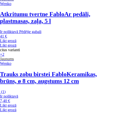
Wenko
Atkritumu tvertne Fablo
Ar pedāli,
plastmasas, zaļa, 5 l
Ir noliktavā
Pēdējie gabali
41 €
Likt grozā
Likt grozā
citas varianti
+2
Jaunums
Wenko
Trauks zobu birstei Fablo
Keramikas,
brūns, ø 8 cm, augstums 12 cm
(
1
)
Ir noliktavā
7,40 €
Likt grozā
Likt grozā