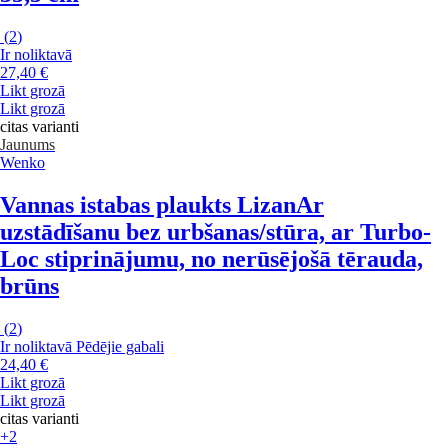
(
2
)
Ir noliktavā
27,40 €
Likt grozā
Likt grozā
citas varianti
Jaunums
Wenko
Vannas istabas plaukts Lizan
Ar
uzstādīšanu bez urbšanas/stūra, ar Turbo-
Loc stiprinājumu, no nerūsējošā tērauda,
brūns
(
2
)
Ir noliktavā
Pēdējie gabali
24,40 €
Likt grozā
Likt grozā
citas varianti
+2