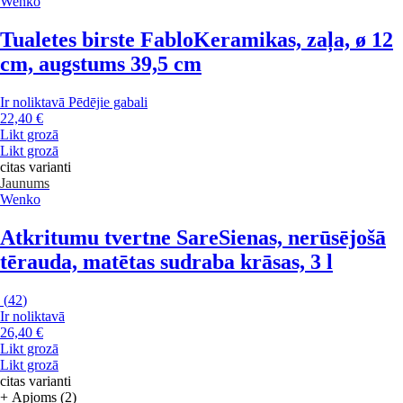
Wenko
Tualetes birste Fablo
Keramikas, zaļa, ø 12
cm, augstums 39,5 cm
Ir noliktavā
Pēdējie gabali
22,40 €
Likt grozā
Likt grozā
citas varianti
Jaunums
Wenko
Atkritumu tvertne Sare
Sienas, nerūsējošā
tērauda, matētas sudraba krāsas, 3 l
(
42
)
Ir noliktavā
26,40 €
Likt grozā
Likt grozā
citas varianti
+ Apjoms (2)