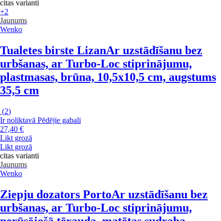
citas varianti
+2
Jaunums
Wenko
Tualetes birste Lizan
Ar uzstādīšanu bez
urbšanas, ar Turbo-Loc stiprinājumu,
plastmasas, brūna, 10,5x10,5 cm, augstums
35,5 cm
(
2
)
Ir noliktavā
Pēdējie gabali
27,40 €
Likt grozā
Likt grozā
citas varianti
Jaunums
Wenko
Ziepju dozators Porto
Ar uzstādīšanu bez
urbšanas, ar Turbo-Loc stiprinājumu,
nerūsējošā tērauda, matētas sudraba