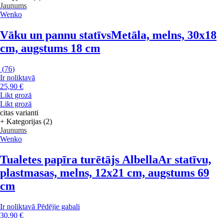
Jaunums
Wenko
Vāku un pannu statīvs
Metāla, melns, 30x18
cm, augstums 18 cm
(
76
)
Ir noliktavā
25,90 €
Likt grozā
Likt grozā
citas varianti
+ Kategorijas (2)
Jaunums
Wenko
Tualetes papīra turētājs Albella
Ar statīvu,
plastmasas, melns, 12x21 cm, augstums 69
cm
Ir noliktavā
Pēdējie gabali
30,90 €