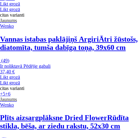
Likt grozā
Likt grozā
citas varianti
Jaunums
Wenko
Vannas istabas paklājiņš Argiri
Ātri žūstošs,
diatomīta, tumša dabīga toņa, 39x60 cm
(
49
)
Ir noliktavā
Pēdējie gabali
37,40 €
Likt grozā
Likt grozā
citas varianti
+5
+6
Jaunums
Wenko
Plīts aizsargplāksne Dried Flower
Rūdīta
stikla, bēša, ar ziedu rakstu, 52x30 cm