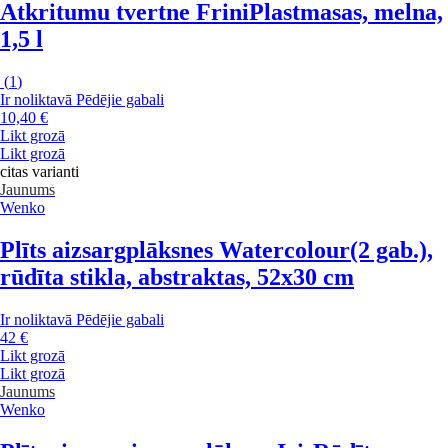
Atkritumu tvertne Frini
Plastmasas, melna,
1,5 l
(
1
)
Ir noliktavā
Pēdējie gabali
10,40 €
Likt grozā
Likt grozā
citas varianti
Jaunums
Wenko
Plīts aizsargplāksnes Watercolour
(2 gab.),
rūdīta stikla, abstraktas, 52x30 cm
Ir noliktavā
Pēdējie gabali
42 €
Likt grozā
Likt grozā
Jaunums
Wenko