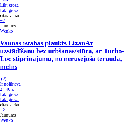
Likt grozā
Likt grozā
citas varianti
+2
Jaunums
Wenko
Vannas istabas plaukts Lizan
Ar
uzstādīšanu bez urbšanas/stūra, ar Turbo-
Loc stiprinājumu, no nerūsējošā tērauda,
melns
(
2
)
Ir noliktavā
24,40 €
Likt grozā
Likt grozā
citas varianti
+2
Jaunums
Wenko