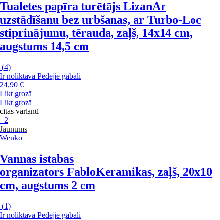
Tualetes papīra turētājs Lizan
Ar
uzstādīšanu bez urbšanas, ar Turbo-Loc
stiprinājumu, tērauda, zaļš, 14x14 cm,
augstums 14,5 cm
(
4
)
Ir noliktavā
Pēdējie gabali
24,90 €
Likt grozā
Likt grozā
citas varianti
+2
Jaunums
Wenko
Vannas istabas
organizators Fablo
Keramikas, zaļš, 20x10
cm, augstums 2 cm
(
1
)
Ir noliktavā
Pēdējie gabali