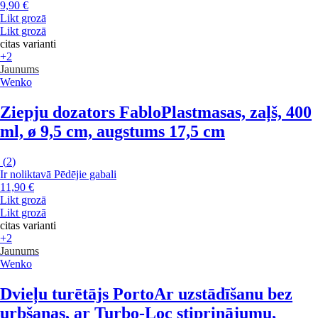
9,90 €
Likt grozā
Likt grozā
citas varianti
+2
Jaunums
Wenko
Ziepju dozators Fablo
Plastmasas, zaļš, 400
ml, ø 9,5 cm, augstums 17,5 cm
(
2
)
Ir noliktavā
Pēdējie gabali
11,90 €
Likt grozā
Likt grozā
citas varianti
+2
Jaunums
Wenko
Dvieļu turētājs Porto
Ar uzstādīšanu bez
urbšanas, ar Turbo-Loc stiprinājumu,