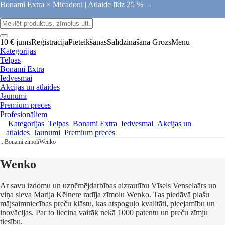
Bonami Extra × Micadoni |
Atlaide līdz 25 % →
10 € jums
Reģistrācija
Pieteikšanās
Salīdzināšana
Grozs
Menu
Kategorijas
Telpas
Bonami Extra
Iedvesmai
Akcijas un atlaides
Jaunumi
Premium preces
Profesionāļiem
Kategorijas
Telpas
Bonami Extra
Iedvesmai
Akcijas un
atlaides
Jaunumi
Premium preces
...
Bonami zīmoli
Wenko
Wenko
Ar savu izdomu un uzņēmējdarbības aizrautību Vīsels Venselaārs un
viņa sieva Marija Kēlnere radīja zīmolu Wenko. Tas piedāvā plašu
mājsaimniecības preču klāstu, kas atspoguļo kvalitāti, pieejamību un
inovācijas. Par to liecina vairāk nekā 1000 patentu un preču zīmju
tiesību.