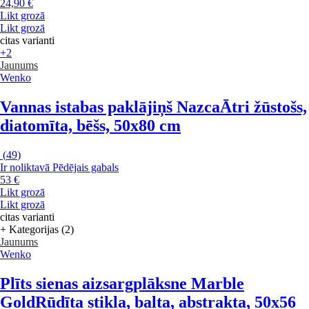
24,90 €
Likt grozā
Likt grozā
citas varianti
+2
Jaunums
Wenko
Vannas istabas paklājiņš Nazca
Ātri žūstošs,
diatomīta, bēšs, 50x80 cm
(
49
)
Ir noliktavā
Pēdējais gabals
53 €
Likt grozā
Likt grozā
citas varianti
+ Kategorijas (2)
Jaunums
Wenko
Plīts sienas aizsargplāksne Marble
Gold
Rūdīta stikla, balta, abstrakta, 50x56