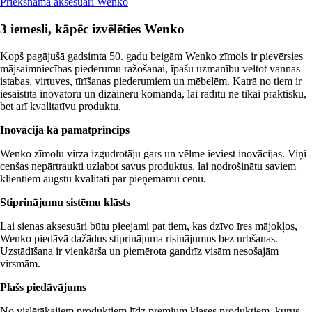
Priekšnama aksesuāri Wenko
3 iemesli, kāpēc izvēlēties Wenko
Kopš pagājušā gadsimta 50. gadu beigām Wenko zīmols ir pievērsies
mājsaimniecības piederumu ražošanai, īpašu uzmanību veltot vannas
istabas, virtuves, tīrīšanas piederumiem un mēbelēm. Katrā no tiem ir
iesaistīta inovatoru un dizaineru komanda, lai radītu ne tikai praktisku,
bet arī kvalitatīvu produktu.
Inovācija kā pamatprincips
Wenko zīmolu virza izgudrotāju gars un vēlme ieviest inovācijas. Viņi
cenšas nepārtraukti uzlabot savus produktus, lai nodrošinātu saviem
klientiem augstu kvalitāti par pieņemamu cenu.
Stiprinājumu sistēmu klāsts
Lai sienas aksesuāri būtu pieejami pat tiem, kas dzīvo īres mājokļos,
Wenko piedāvā dažādus stiprinājuma risinājumus bez urbšanas.
Uzstādīšana ir vienkārša un piemērota gandrīz visām nesošajām
virsmām.
Plašs piedāvājums
No vislētākajiem produktiem līdz premium klases produktiem, kurus