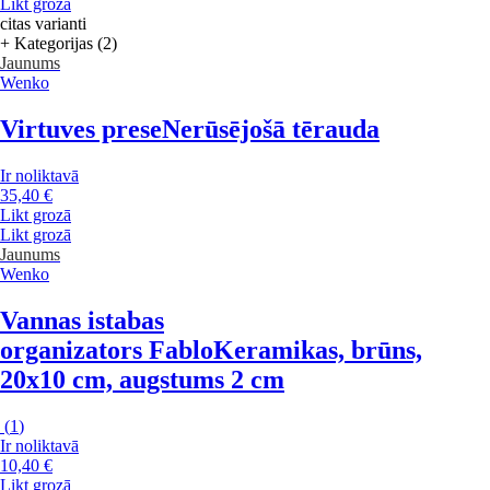
Likt grozā
citas varianti
+ Kategorijas (2)
Jaunums
Wenko
Virtuves prese
Nerūsējošā tērauda
Ir noliktavā
35,40 €
Likt grozā
Likt grozā
Jaunums
Wenko
Vannas istabas
organizators Fablo
Keramikas, brūns,
20x10 cm, augstums 2 cm
(
1
)
Ir noliktavā
10,40 €
Likt grozā