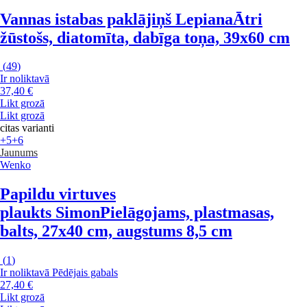
Vannas istabas paklājiņš Lepiana
Ātri
žūstošs, diatomīta, dabīga toņa, 39x60 cm
(
49
)
Ir noliktavā
37,40 €
Likt grozā
Likt grozā
citas varianti
+5
+6
Jaunums
Wenko
Papildu virtuves
plaukts Simon
Pielāgojams, plastmasas,
balts, 27x40 cm, augstums 8,5 cm
(
1
)
Ir noliktavā
Pēdējais gabals
27,40 €
Likt grozā