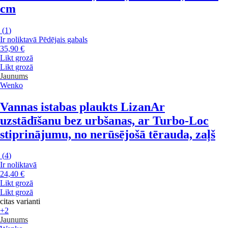
cm
(
1
)
Ir noliktavā
Pēdējais gabals
35,90 €
Likt grozā
Likt grozā
Jaunums
Wenko
Vannas istabas plaukts Lizan
Ar
uzstādīšanu bez urbšanas, ar Turbo-Loc
stiprinājumu, no nerūsējošā tērauda, zaļš
(
4
)
Ir noliktavā
24,40 €
Likt grozā
Likt grozā
citas varianti
+2
Jaunums