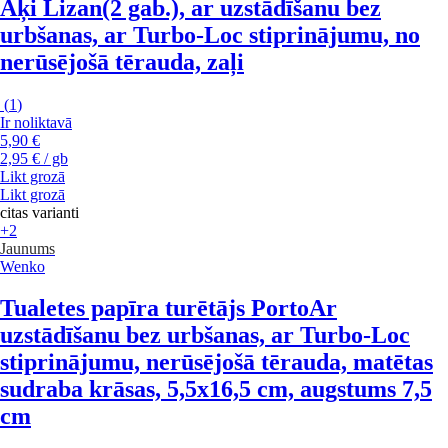
Āķi Lizan
(2 gab.), ar uzstādīšanu bez
urbšanas, ar Turbo-Loc stiprinājumu, no
nerūsējošā tērauda, zaļi
(
1
)
Ir noliktavā
5,90 €
2,95 € / gb
Likt grozā
Likt grozā
citas varianti
+2
Jaunums
Wenko
Tualetes papīra turētājs Porto
Ar
uzstādīšanu bez urbšanas, ar Turbo-Loc
stiprinājumu, nerūsējošā tērauda, matētas
sudraba krāsas, 5,5x16,5 cm, augstums 7,5
cm