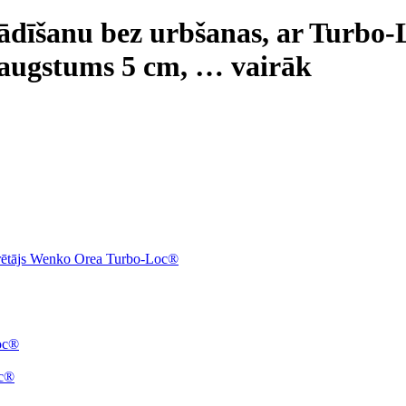
ādīšanu bez urbšanas, ar Turbo-
 augstums 5 cm
, …
vairāk
turētājs Wenko Orea Turbo-Loc®
Loc®
oc®