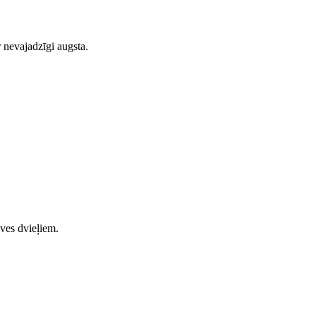
r nevajadzīgi augsta.
uves dvieļiem.