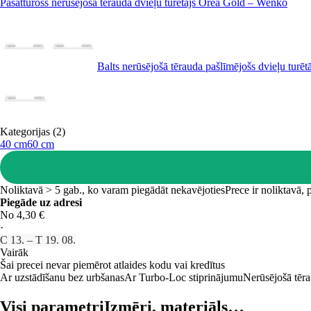
Pašatturošs nerūsējošā tērauda dvieļu turētājs Orea Gold – Wenko
Balts nerūsējošā tērauda pašlīmējošs dvieļu tur
Kategorijas (2)
40 cm
60 cm
Noliktavā > 5 gab., ko varam piegādāt nekavējoties
Prece ir noliktavā,
Piegāde uz adresi
No 4,30 €
·
C 13. – T 19. 08.
Vairāk
Šai precei nevar piemērot atlaides kodu vai kredītus
Ar uzstādīšanu bez urbšanas
Ar Turbo-Loc stiprinājumu
Nerūsējošā tēr
Visi parametri
Izmēri, materiāls…