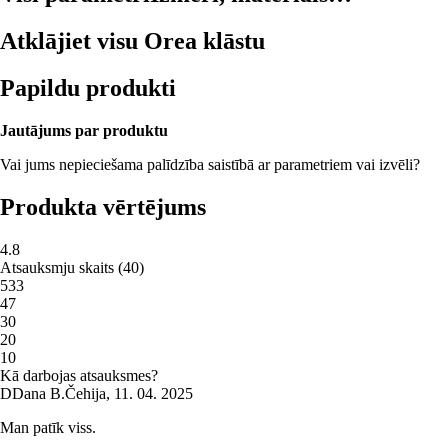
Atklājiet visu Orea klāstu
Papildu produkti
Jautājums par produktu
Vai jums nepieciešama palīdzība saistībā ar parametriem vai izvēli?
Produkta vērtējums
4.8
Atsauksmju skaits
(
40
)
5
33
4
7
3
0
2
0
1
0
Kā darbojas atsauksmes?
D
Dana B.
Čehija
,
11. 04. 2025
Man patīk viss.