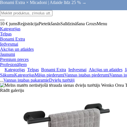
Bonami Extra × Micadoni |
Atlaide līdz 25 % →
10 € jums
Reģistrācija
Pieteikšanās
Salīdzināšana
Grozs
Menu
Kategorijas
Telpas
Bonami Extra
Iedvesmai
Akcijas un atlaides
Jaunumi
Premium preces
Profesionāļiem
Kategorijas
Telpas
Bonami Extra
Iedvesmai
Akcijas un atlaides
J
Sākums
Kategorijas
Mājas piederumi
Vannas istabas piederumi
Vannas is
...
Vannas istabas pakaramie
Dvieļu turētāji
Rādīt galeriju