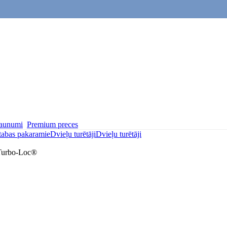
aunumi
Premium preces
tabas pakaramie
Dvieļu turētāji
Dvieļu turētāji