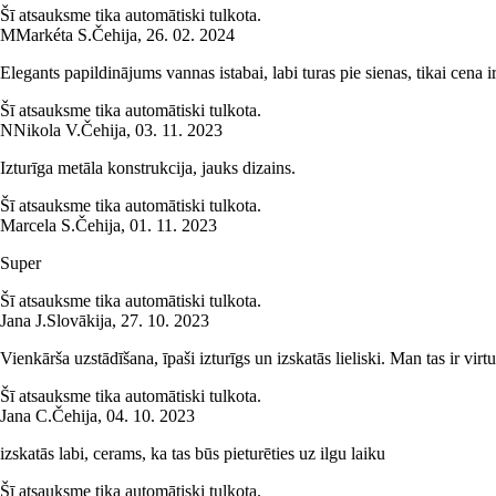
Šī atsauksme tika automātiski tulkota.
M
Markéta S.
Čehija
,
26. 02. 2024
Elegants papildinājums vannas istabai, labi turas pie sienas, tikai cena i
Šī atsauksme tika automātiski tulkota.
N
Nikola V.
Čehija
,
03. 11. 2023
Izturīga metāla konstrukcija, jauks dizains.
Šī atsauksme tika automātiski tulkota.
Marcela S.
Čehija
,
01. 11. 2023
Super
Šī atsauksme tika automātiski tulkota.
Jana J.
Slovākija
,
27. 10. 2023
Vienkārša uzstādīšana, īpaši izturīgs un izskatās lieliski. Man tas ir virt
Šī atsauksme tika automātiski tulkota.
Jana C.
Čehija
,
04. 10. 2023
izskatās labi, cerams, ka tas būs pieturēties uz ilgu laiku
Šī atsauksme tika automātiski tulkota.