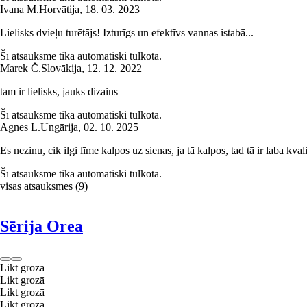
Ivana M.
Horvātija
,
18. 03. 2023
Lielisks dvieļu turētājs! Izturīgs un efektīvs vannas istabā...
Šī atsauksme tika automātiski tulkota.
Marek Č.
Slovākija
,
12. 12. 2022
tam ir lielisks, jauks dizains
Šī atsauksme tika automātiski tulkota.
Agnes L.
Ungārija
,
02. 10. 2025
Es nezinu, cik ilgi līme kalpos uz sienas, ja tā kalpos, tad tā ir laba kvali
Šī atsauksme tika automātiski tulkota.
visas atsauksmes
(
9
)
Sērija Orea
Likt grozā
Likt grozā
Likt grozā
Likt grozā