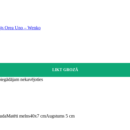
ētājs Orea Uno – Wenko
LIKT GROZĀ
 piegādājam nekavējoties
auda
Matēti melns
40x7 cm
Augstums 5 cm