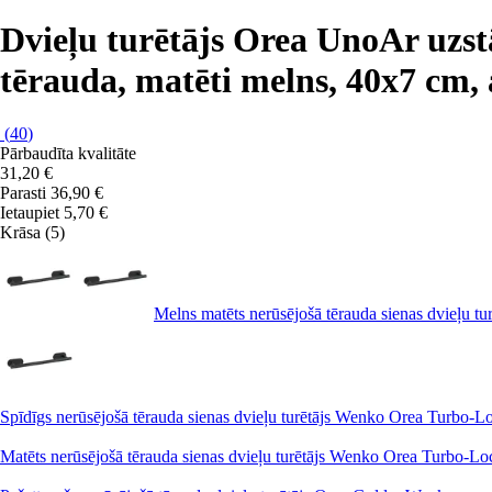
Dvieļu turētājs Orea Uno
Ar uzst
tērauda, matēti melns, 40x7 cm,
(
40
)
Pārbaudīta kvalitāte
31,20 €
Parasti 36,90 €
Ietaupiet 5,70 €
Krāsa (5)
Melns matēts nerūsējošā tērauda sienas dvieļu 
Spīdīgs nerūsējošā tērauda sienas dvieļu turētājs Wenko Orea Turbo-
Matēts nerūsējošā tērauda sienas dvieļu turētājs Wenko Orea Turbo-L