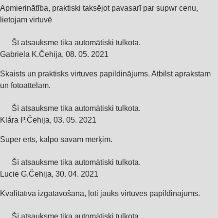
Apmierinātība, praktiski taksējot pavasarī par supwr cenu,
lietojam virtuvē
Šī atsauksme tika automātiski tulkota.
Gabriela K.
Čehija
,
08. 05. 2021
Skaists un praktisks virtuves papildinājums. Atbilst aprakstam
un fotoattēlam.
Šī atsauksme tika automātiski tulkota.
Klára P.
Čehija
,
03. 05. 2021
Super ērts, kalpo savam mērķim.
Šī atsauksme tika automātiski tulkota.
Lucie G.
Čehija
,
30. 04. 2021
Kvalitatīva izgatavošana, ļoti jauks virtuves papildinājums.
Šī atsauksme tika automātiski tulkota.