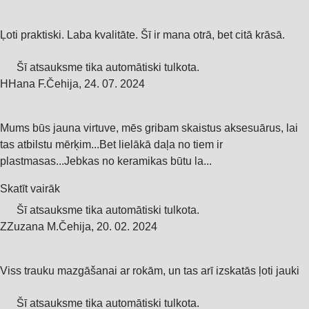
Ļoti praktiski. Laba kvalitāte. Šī ir mana otrā, bet citā krāsā.
Šī atsauksme tika automātiski tulkota.
H
Hana F.
Čehija
,
24. 07. 2024
Mums būs jauna virtuve, mēs gribam skaistus aksesuārus, lai
tas atbilstu mērķim...Bet lielākā daļa no tiem ir
plastmasas...Jebkas no keramikas būtu la...
Skatīt vairāk
Šī atsauksme tika automātiski tulkota.
Z
Zuzana M.
Čehija
,
20. 02. 2024
Viss trauku mazgāšanai ar rokām, un tas arī izskatās ļoti jauki
Šī atsauksme tika automātiski tulkota.