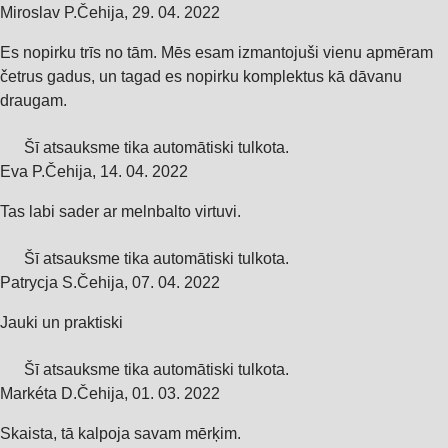
Miroslav P.
Čehija
,
29. 04. 2022
Es nopirku trīs no tām. Mēs esam izmantojuši vienu apmēram
četrus gadus, un tagad es nopirku komplektus kā dāvanu
draugam.
Šī atsauksme tika automātiski tulkota.
Eva P.
Čehija
,
14. 04. 2022
Tas labi sader ar melnbalto virtuvi.
Šī atsauksme tika automātiski tulkota.
Patrycja S.
Čehija
,
07. 04. 2022
Jauki un praktiski
Šī atsauksme tika automātiski tulkota.
Markéta D.
Čehija
,
01. 03. 2022
Skaista, tā kalpoja savam mērķim.