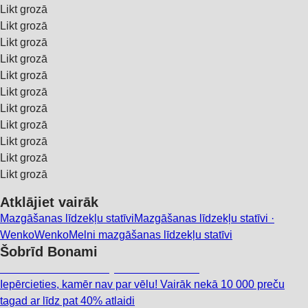
Likt grozā
Likt grozā
Likt grozā
Likt grozā
Likt grozā
Likt grozā
Likt grozā
Likt grozā
Likt grozā
Likt grozā
Likt grozā
Atklājiet vairāk
Mazgāšanas līdzekļu statīvi
Mazgāšanas līdzekļu statīvi ·
Wenko
Wenko
Melni mazgāšanas līdzekļu statīvi
Šobrīd Bonami
Summer Sale: līdz pat 40% atlaide
Iepērcieties, kamēr nav par vēlu! Vairāk nekā 10 000 preču
tagad ar līdz pat 40% atlaidi