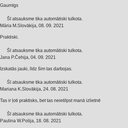
Gaumīgs
Šī atsauksme tika automātiski tulkota.
Mária M.
Slovākija
,
08. 09. 2021
Praktiski.
Šī atsauksme tika automātiski tulkota.
Jana P.
Čehija
,
04. 09. 2021
Izskatās jauki, līdz šim tas darbojas.
Šī atsauksme tika automātiski tulkota.
Mariana K.
Slovākija
,
24. 08. 2021
Tas ir ļoti praktisks, bet tas neietilpst manā izlietnē
Šī atsauksme tika automātiski tulkota.
Paulina W.
Polija
,
18. 08. 2021