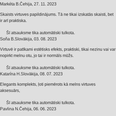
Markéta B.
Čehija
,
27. 11. 2023
Skaists virtuves papildinājums. Tā ne tikai izskatās skaisti, bet
ir arī praktiska.
Šī atsauksme tika automātiski tulkota.
Soňa B.
Slovākija
,
03. 08. 2023
Virtuvē ir patīkami estētisks efekts, praktiski, tikai nezinu vai var
nopirkt melnu otu, jo tai ir normāls mūžs.
Šī atsauksme tika automātiski tulkota.
Katarína H.
Slovākija
,
08. 07. 2023
Elegants komplekts, ļoti piemērots kā melns virtuves
aksesuārs,
Šī atsauksme tika automātiski tulkota.
Pavlina N.
Čehija
,
06. 06. 2023