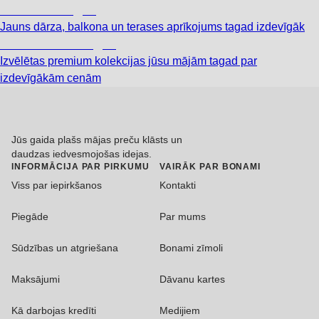
Dārzs izdevīgāk
Jauns dārza, balkona un terases aprīkojums tagad izdevīgāk
Premium izdevīgāk
Izvēlētas premium kolekcijas jūsu mājām tagad par
izdevīgākām cenām
Jūs gaida plašs mājas preču klāsts un
daudzas iedvesmojošas idejas.
INFORMĀCIJA PAR PIRKUMU
VAIRĀK PAR BONAMI
Viss par iepirkšanos
Kontakti
Piegāde
Par mums
Sūdzības un atgriešana
Bonami zīmoli
Maksājumi
Dāvanu kartes
Kā darbojas kredīti
Medijiem