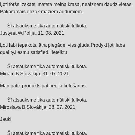
Ļoti foršs izskats, matēta melna krāsa, neaizņem daudz vietas.
Pakaramais drīzāk maziem audumiem.
Šī atsauksme tika automātiski tulkota.
Justyna W.
Polija
,
11. 08. 2021
Ļoti labi iepakots, ātra piegāde, viss gluda.Prodykt ļoti laba
quality.I esmu satisfied.I ieteiktu
Šī atsauksme tika automātiski tulkota.
Miriam B.
Slovākija
,
31. 07. 2021
Man patīk produkts pat pēc tā lietošanas.
Šī atsauksme tika automātiski tulkota.
Miroslava B.
Slovākija
,
28. 07. 2021
Jauki
Šī atsauksme tika automātiski tulkota.