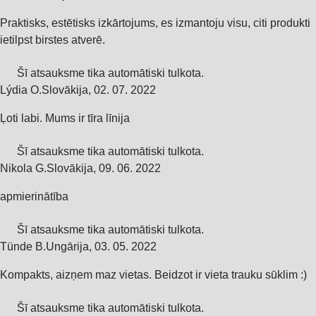
Praktisks, estētisks izkārtojums, es izmantoju visu, citi produkti
ietilpst birstes atverē.
Šī atsauksme tika automātiski tulkota.
Lýdia O.
Slovākija
,
02. 07. 2022
Ļoti labi. Mums ir tīra līnija
Šī atsauksme tika automātiski tulkota.
Nikola G.
Slovākija
,
09. 06. 2022
apmierinātība
Šī atsauksme tika automātiski tulkota.
Tünde B.
Ungārija
,
03. 05. 2022
Kompakts, aizņem maz vietas. Beidzot ir vieta trauku sūklim :)
Šī atsauksme tika automātiski tulkota.