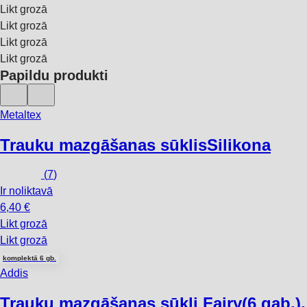
Likt grozā
Likt grozā
Likt grozā
Likt grozā
Papildu produkti
Metaltex
Trauku mazgāšanas sūklis
Silikona
(
7
)
Ir noliktavā
6,40 €
Likt grozā
Likt grozā
komplektā 6 gb.
Addis
Trauku mazgāšanas sūkļi Fairy
(6 gab.),