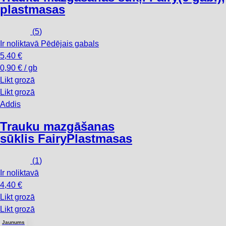
plastmasas
(
5
)
Ir noliktavā
Pēdējais gabals
5,40 €
0,90 € / gb
Likt grozā
Likt grozā
Addis
Trauku mazgāšanas
sūklis Fairy
Plastmasas
(
1
)
Ir noliktavā
4,40 €
Likt grozā
Likt grozā
Jaunums