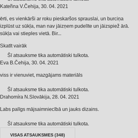
Kateřina V.
Čehija
,
30. 04. 2021
ērti, es vienkārši ar roku pieskaršos sprauslai, un burciņa
izplūst uz sūkļa, man nav jāizņem pudelīte un jāizspiež ārā.
sūkļa vai stieples vietā. Bir...
Skatīt vairāk
Šī atsauksme tika automātiski tulkota.
Eva B.
Čehija
,
30. 04. 2021
viss ir vienuviet, mazgājams materiāls
Šī atsauksme tika automātiski tulkota.
Drahomíra N.
Slovākija
,
28. 04. 2021
Labs palīgs mājsaimniecībā un jauks dizains.
Šī atsauksme tika automātiski tulkota.
VISAS ATSAUKSMES
(
348
)