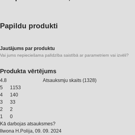
Papildu produkti
Jautājums par produktu
Vai jums nepieciešama palīdzība saistībā ar parametriem vai izvēli?
Produkta vērtējums
4.8
Atsauksmju skaits
(
1328
)
5
1153
4
140
3
33
2
2
1
0
Kā darbojas atsauksmes?
I
Iwona H.
Polija
,
09. 09. 2024