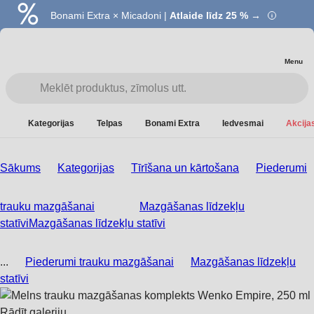
Bonami Extra × Micadoni |
Atlaide līdz 25 % →
Menu
Kategorijas
Telpas
Bonami Extra
Iedvesmai
Akcijas
Sākums
Kategorijas
Tīrīšana un kārtošana
Piederumi
trauku mazgāšanai
Mazgāšanas līdzekļu
statīvi
Mazgāšanas līdzekļu statīvi
...
Piederumi trauku mazgāšanai
Mazgāšanas līdzekļu
statīvi
Rādīt galeriju