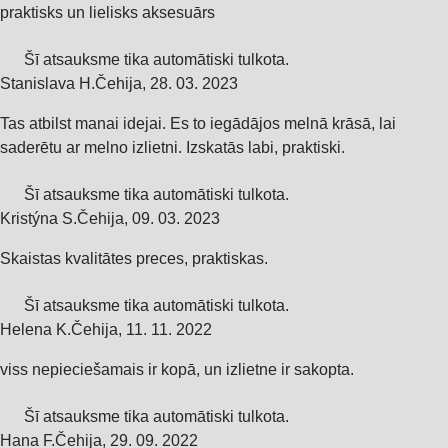
praktisks un lielisks aksesuārs
Šī atsauksme tika automātiski tulkota.
Stanislava H.
Čehija
,
28. 03. 2023
Tas atbilst manai idejai. Es to iegādājos melnā krāsā, lai
saderētu ar melno izlietni. Izskatās labi, praktiski.
Šī atsauksme tika automātiski tulkota.
Kristýna S.
Čehija
,
09. 03. 2023
Skaistas kvalitātes preces, praktiskas.
Šī atsauksme tika automātiski tulkota.
Helena K.
Čehija
,
11. 11. 2022
viss nepieciešamais ir kopā, un izlietne ir sakopta.
Šī atsauksme tika automātiski tulkota.
Hana F.
Čehija
,
29. 09. 2022