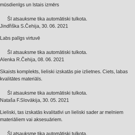
mūsdienīgs un īstais izmērs
Šī atsauksme tika automātiski tulkota.
Jindřiška S.
Čehija
,
30. 06. 2021
Labs palīgs virtuvē
Šī atsauksme tika automātiski tulkota.
Alenka R.
Čehija
,
08. 06. 2021
Skaists komplekts, lieliski izskatās pie izlietnes. Ciets, labas
kvalitātes materiāls.
Šī atsauksme tika automātiski tulkota.
Nataša F.
Slovākija
,
30. 05. 2021
Lieliski, tas izskatās kvalitatīvi un lieliski sader ar melniem
materiāliem vai aksesuāriem.
Šī atsauksme tika automātiski tulkota.