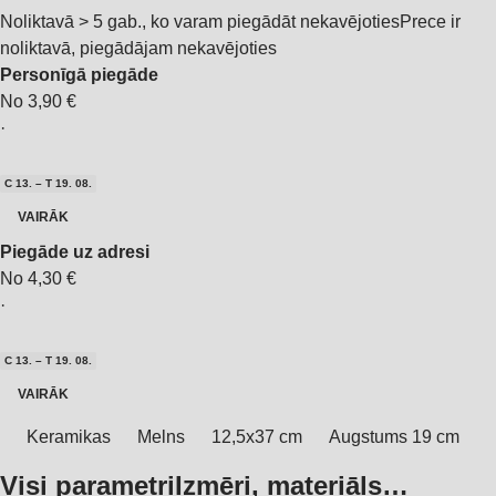
Noliktavā > 5 gab., ko varam piegādāt nekavējoties
Prece ir
noliktavā, piegādājam nekavējoties
Personīgā piegāde
No 3,90 €
·
C 13. – T 19. 08.
VAIRĀK
Piegāde uz adresi
No 4,30 €
·
C 13. – T 19. 08.
VAIRĀK
Keramikas
Melns
12,5x37 cm
Augstums 19 cm
Visi parametri
Izmēri, materiāls…