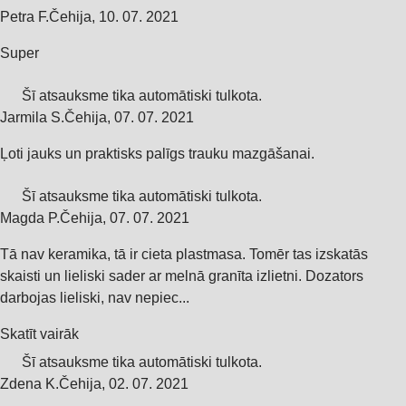
Petra F.
Čehija
,
10. 07. 2021
Super
Šī atsauksme tika automātiski tulkota.
Jarmila S.
Čehija
,
07. 07. 2021
Ļoti jauks un praktisks palīgs trauku mazgāšanai.
Šī atsauksme tika automātiski tulkota.
Magda P.
Čehija
,
07. 07. 2021
Tā nav keramika, tā ir cieta plastmasa. Tomēr tas izskatās
skaisti un lieliski sader ar melnā granīta izlietni. Dozators
darbojas lieliski, nav nepiec...
Skatīt vairāk
Šī atsauksme tika automātiski tulkota.
Zdena K.
Čehija
,
02. 07. 2021