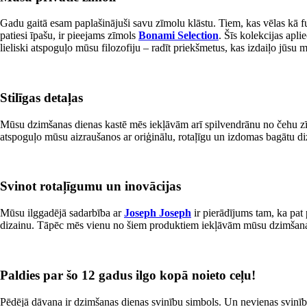
Gadu gaitā esam paplašinājuši savu zīmolu klāstu. Tiem, kas vēlas kā fu
patiesi īpašu, ir pieejams zīmols
Bonami Selection
. Šīs kolekcijas apli
lieliski atspoguļo mūsu filozofiju – radīt priekšmetus, kas izdaiļo jūsu 
Stilīgas detaļas
Mūsu dzimšanas dienas kastē mēs iekļāvām arī spilvendrānu no čehu 
atspoguļo mūsu aizraušanos ar oriģinālu, rotaļīgu un izdomas bagātu d
Svinot rotaļīgumu un inovācijas
Mūsu ilggadējā sadarbība ar
Joseph Joseph
ir pierādījums tam, ka pat 
dizainu. Tāpēc mēs vienu no šiem produktiem iekļāvām mūsu dzimšanas di
Paldies par šo 12 gadus ilgo kopā noieto ceļu!
Pēdējā dāvana ir dzimšanas dienas svinību simbols. Un nevienas svinība