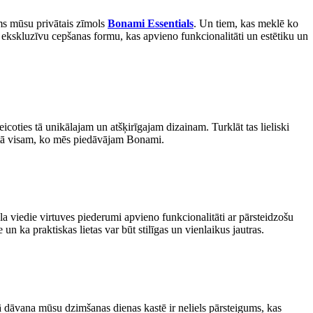
ams mūsu privātais zīmols
Bonami Essentials
. Un tiem, kas meklē ko
et ekskluzīvu cepšanas formu, kas apvieno funkcionalitāti un estētiku un
icoties tā unikālajam un atšķirīgajam dizainam. Turklāt tas lieliski
matā visam, ko mēs piedāvājam Bonami.
ola viedie virtuves piederumi apvieno funkcionalitāti ar pārsteidzošu
ka praktiskas lietas var būt stilīgas un vienlaikus jautras.
 dāvana mūsu dzimšanas dienas kastē ir neliels pārsteigums, kas