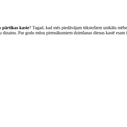
ta
pārtikas kaste
? Tagad, kad mēs piedāvājam tūkstošiem unikālu mēbeļu
ātu dizainu. Par godu mūsu pirmsākumiem dzimšanas dienas kastē esam ie