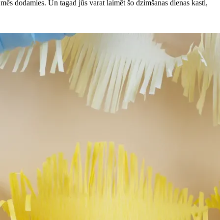
mēs dodamies. Un tagad jūs varat laimēt šo dzimšanas dienas kasti,