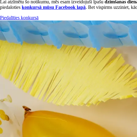
Lai atzīmētu šo notikumu, mēs esam izveidojuši īpašu
dzimšanas diena
piedaloties
konkursā mūsu Facebook lapā
. Bet vispirms uzziniet, k
Piedalīties konkursā