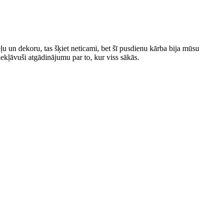
 un dekoru, tas šķiet neticami, bet šī pusdienu kārba bija mūsu
kļāvuši atgādinājumu par to, kur viss sākās.