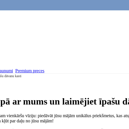
aunumi
Premium preces
ašu dāvanu kasti
pā ar mums un laimējiet īpašu d
m vienkāršu vīziju: piedāvāt jūsu mājām unikālus priekšmetus, kas ats
m kļūt par daļu no jūsu mājām!