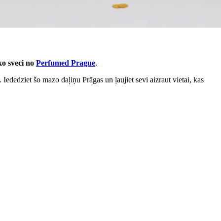
ko sveci no
Perfumed Prague
.
Iededziet šo mazo daļiņu Prāgas un ļaujiet sevi aizraut vietai, kas