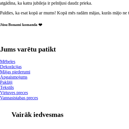
atgādina, ka katra jubileja ir pelnījusi daudz prieka.
Paldies, ka esat kopā ar mums! Kopā mēs radām mājas, kurās mājo ne tik
Jūsu Bonami komanda ❤️
Jums varētu patikt
Mēbeles
Dekorācijas
Mājas piederumi
Apgaismojums
Paklāji
Tekstils
Virtuves preces
Vannasistabas preces
Vairāk iedvesmas