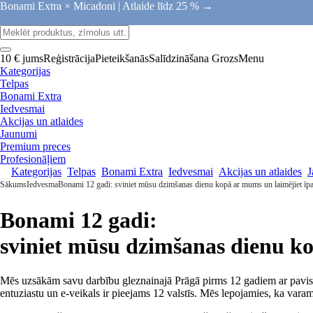
Bonami Extra × Micadoni |
Atlaide līdz 25 % →
10 € jums
Reģistrācija
Pieteikšanās
Salīdzināšana
Grozs
Menu
Kategorijas
Telpas
Bonami Extra
Iedvesmai
Akcijas un atlaides
Jaunumi
Premium preces
Profesionāļiem
Kategorijas
Telpas
Bonami Extra
Iedvesmai
Akcijas un atlaides
J
Sākums
Iedvesma
Bonami 12 gadi: sviniet mūsu dzimšanas dienu kopā ar mums un laimējiet īp
Bonami 12 gadi:
sviniet mūsu dzimšanas dienu ko
Mēs uzsākām savu darbību gleznainajā Prāgā pirms 12 gadiem ar pavisa
entuziastu un e-veikals ir pieejams 12 valstīs. Mēs lepojamies, ka vara