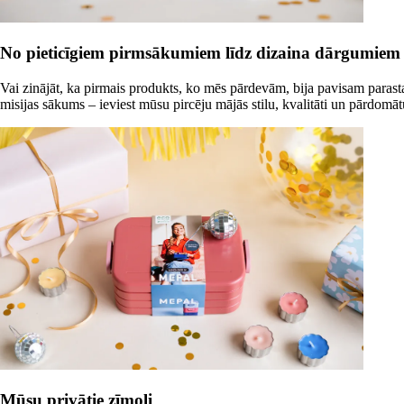
No pieticīgiem pirmsākumiem līdz dizaina dārgumiem
Vai zinājāt, ka pirmais produkts, ko mēs pārdevām, bija pavisam paras
misijas sākums – ieviest mūsu pircēju mājās stilu, kvalitāti un pārdom
Mūsu privātie zīmoli