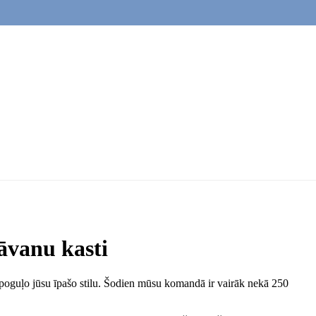
āvanu kasti
poguļo jūsu īpašo stilu. Šodien mūsu komandā ir vairāk nekā 250