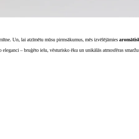
mītne. Un, lai atzīmētu mūsu pirmsākumus, mēs izvēlējāmies
aromātis
o eleganci – bruģēto ielu, vēsturisko ēku un unikālās atmosfēras smaržu. 