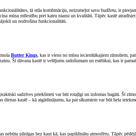
nkcionālitātes, tā stila kombināciju, neizsmeļot savu budžetu, ir pieej
ecina mūsu mīlestību pret katru niansi un kvalitāti. Tāpēc kastē atradīsi
mājokli un nodrošina funkcionalitāti.
zīmola
Butter Kings
, kas ir viens no mūsu iecienītākajiem zīmoliem, pate
izainu. Šī dāvana kastē ir veltījums radošumam un estētikai, kas ir pa
praktiski sadzīves priekšmeti var būt rotaļīgi un izdomas bagāti. Šī zīm
enas kastē – kā atgādinājumu, ka pat sīkumiem var būt liela ietekme un 
s nebūtu pilnīgas bez kaut kā, kas papildinātu atmosfēru. Tāpēc pēdējā