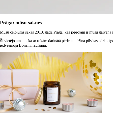
Prāga: mūsu saknes
Mūsu ceļojums sākās 2013. gadā Prāgā, kas joprojām ir mūsu galvenā 
Šī vietējo amatnieka ar rokām darinātā pērle iemūžina pilsētas pārlaicīg
iedvesmoja Bonami radīšanu.