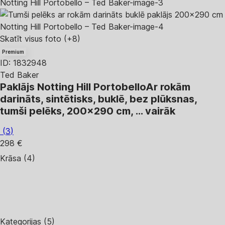
Skatīt visus foto
(+8)
Premium
ID: 1832948
Ted Baker
Paklājs Notting Hill Portobello
Ar rokām
darināts, sintētisks, buklē, bez plūksnas,
tumši pelēks, 200x290 cm
, …
vairāk
(
3
)
298 €
Krāsa (4)
Kategorijas (5)