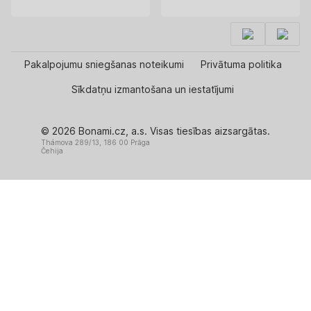
Pakalpojumu sniegšanas noteikumi
Privātuma politika
Sīkdatņu izmantošana un iestatījumi
© 2026 Bonami.cz, a.s. Visas tiesības aizsargātas.
Thámova 289/13, 186 00 Prāga
Čehija