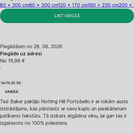
80 x 200 cm
80 x 300 cm
120 x 170 cm
160 x 230 cm
200 x
LIKT GROZĀ
Piegādāsim no 28. 08. 2026
Piegāde uz adresi
No 19,99 €
·
No Pk 28. 08.
VAIRĀK
Ted Baker paklājs Notting Hill Portobello ir ar rokām austs
izstrādājums, kas pārsteidz ar savu kuplo un pieskārienam
patīkamo tekstūru. Tā izskats atgādina vilnu, lai gan tas ir
izgatavots no 100% poliestera.