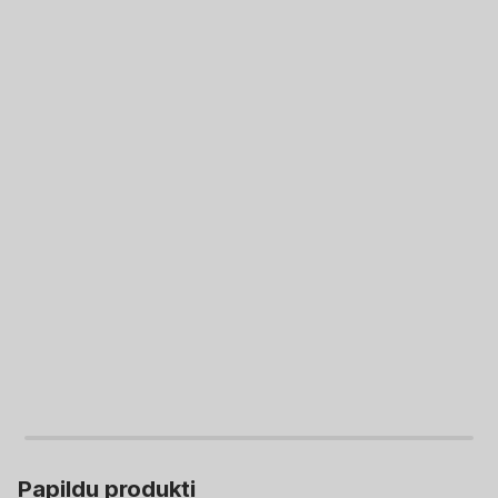
LIKT GROZĀ
LIKT GROZĀ
Papildu produkti