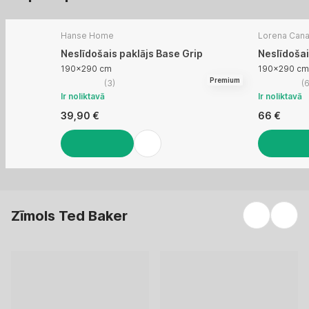
Hanse Home
Lorena Cana
Neslīdošais paklājs Base Grip
Neslīdošai
190x290 cm
190x290 cm
Premium
(
3
)
(
Ir noliktavā
Ir noliktavā
39,90 €
66 €
LIKT GROZĀ
LIKT GROZĀ
Zīmols Ted Baker