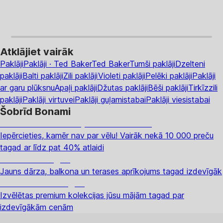
Atklājiet vairāk
Paklāji
Paklāji · Ted Baker
Ted Baker
Tumši paklāji
Dzelteni
paklāji
Balti paklāji
Zili paklāji
Violeti paklāji
Pelēki paklāji
Paklāji
ar garu plūksnu
Apaļi paklāji
Džutas paklāji
Bēši paklāji
Tirkīzzili
paklāji
Paklāji virtuvei
Paklāji guļamistabai
Paklāji viesistabai
Šobrīd Bonami
Summer Sale: līdz pat 40% atlaide
Iepērcieties, kamēr nav par vēlu! Vairāk nekā 10 000 preču
tagad ar līdz pat 40% atlaidi
Dārzs izdevīgāk
Jauns dārza, balkona un terases aprīkojums tagad izdevīgāk
Premium izdevīgāk
Izvēlētas premium kolekcijas jūsu mājām tagad par
izdevīgākām cenām