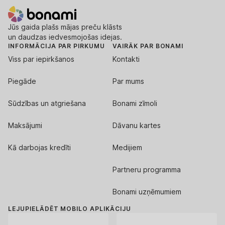
Jūs gaida plašs mājas preču klāsts
un daudzas iedvesmojošas idejas.
INFORMĀCIJA PAR PIRKUMU
VAIRĀK PAR BONAMI
Viss par iepirkšanos
Kontakti
Piegāde
Par mums
Sūdzības un atgriešana
Bonami zīmoli
Maksājumi
Dāvanu kartes
Kā darbojas kredīti
Medijiem
Partneru programma
Bonami uzņēmumiem
LEJUPIELĀDĒT MOBILO APLIKĀCIJU