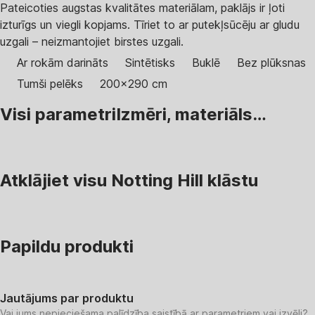
Pateicoties augstas kvalitātes materiālam, paklājs ir ļoti
izturīgs un viegli kopjams. Tīriet to ar putekļsūcēju ar gludu
uzgali – neizmantojiet birstes uzgali.
Ar rokām darināts
Sintētisks
Buklē
Bez plūksnas
Tumši pelēks
200x290 cm
Visi parametri
Izmēri, materiāls…
Atklājiet visu Notting Hill klāstu
Papildu produkti
Jautājums par produktu
Vai jums nepieciešama palīdzība saistībā ar parametriem vai izvēli?