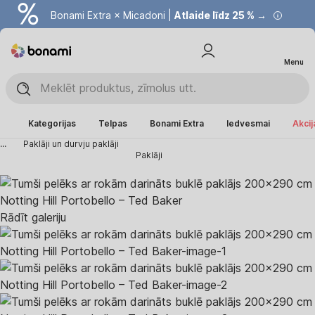
Bonami Extra × Micadoni |
Atlaide līdz 25 % →
Menu
Kategorijas
Telpas
Bonami Extra
Iedvesmai
Akcij
...
Paklāji un durvju paklāji
Paklāji
Rādīt galeriju