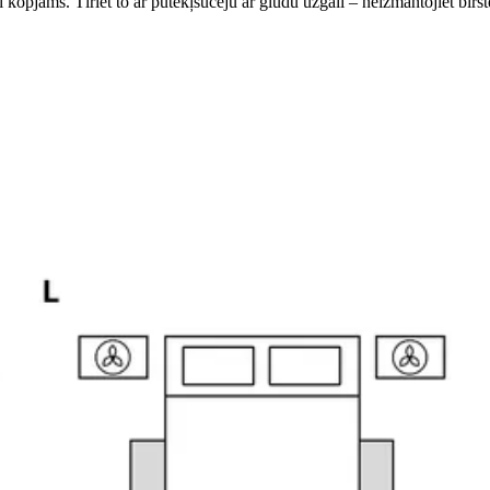
li kopjams. Tīriet to ar putekļsūcēju ar gludu uzgali – neizmantojiet birst