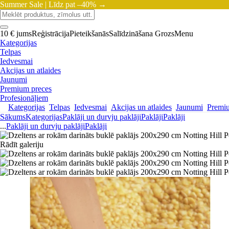
Summer Sale |
Līdz pat –40% →
10 € jums
Reģistrācija
Pieteikšanās
Salīdzināšana
Grozs
Menu
Kategorijas
Telpas
Iedvesmai
Akcijas un atlaides
Jaunumi
Premium preces
Profesionāļiem
Kategorijas
Telpas
Iedvesmai
Akcijas un atlaides
Jaunumi
Premi
Sākums
Kategorijas
Paklāji un durvju paklāji
Paklāji
Paklāji
...
Paklāji un durvju paklāji
Paklāji
Rādīt galeriju