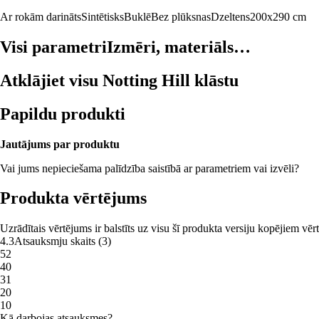
Ar rokām darināts
Sintētisks
Buklē
Bez plūksnas
Dzeltens
200x290 cm
Visi parametri
Izmēri, materiāls…
Atklājiet visu Notting Hill klāstu
Papildu produkti
Jautājums par produktu
Vai jums nepieciešama palīdzība saistībā ar parametriem vai izvēli?
Produkta vērtējums
Uzrādītais vērtējums ir balstīts uz visu šī produkta versiju kopējiem vē
4.3
Atsauksmju skaits
(
3
)
5
2
4
0
3
1
2
0
1
0
Kā darbojas atsauksmes?