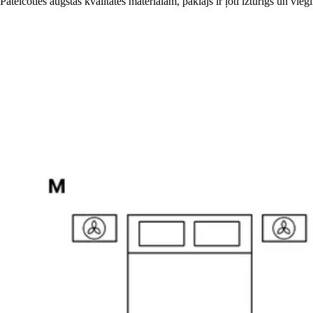
Pateicoties augstas kvalitātes materiālam, paklājs ir ļoti izturīgs un vieg