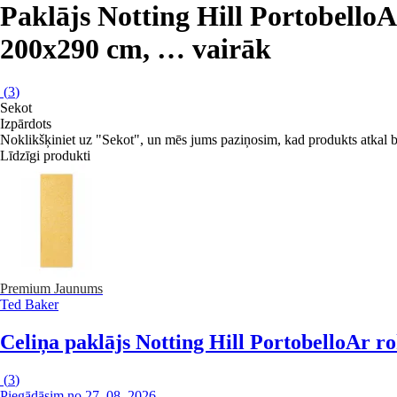
Paklājs Notting Hill Portobello
A
200x290 cm
, …
vairāk
(
3
)
Sekot
Izpārdots
Noklikšķiniet uz "Sekot", un mēs jums paziņosim, kad produkts atkal b
Līdzīgi produkti
Premium
Jaunums
Ted Baker
Celiņa paklājs Notting Hill Portobello
Ar ro
(
3
)
Piegādāsim no 27. 08. 2026