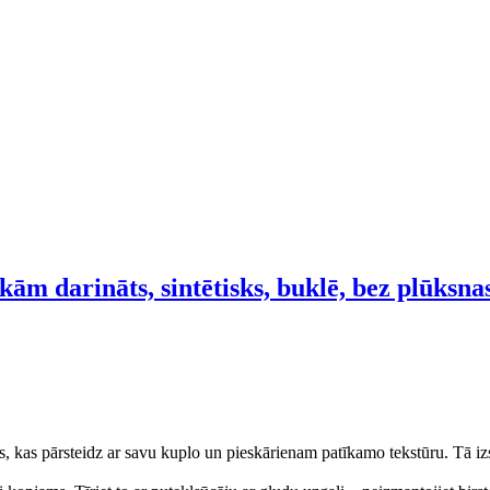
kām darināts, sintētisks, buklē, bez plūksna
, kas pārsteidz ar savu kuplo un pieskārienam patīkamo tekstūru. Tā izsk