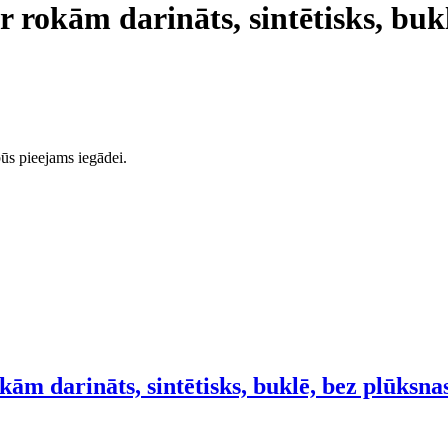
r rokām darināts, sintētisks, bukl
ūs pieejams iegādei.
kām darināts, sintētisks, buklē, bez plūksna