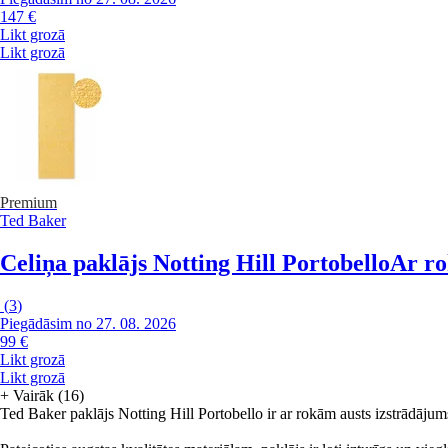
147 €
Likt grozā
Likt grozā
Premium
Ted Baker
Celiņa paklājs Notting Hill Portobello
Ar ro
(
3
)
Piegādāsim no 27. 08. 2026
99 €
Likt grozā
Likt grozā
+
Vairāk (16)
Ted Baker paklājs Notting Hill Portobello ir ar rokām austs izstrādājums