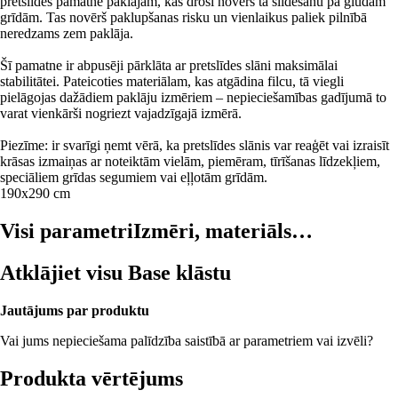
pretslīdes pamatne paklājam, kas droši novērš tā slīdēšanu pa gludām
grīdām. Tas novērš paklupšanas risku un vienlaikus paliek pilnībā
neredzams zem paklāja.
Šī pamatne ir abpusēji pārklāta ar pretslīdes slāni maksimālai
stabilitātei. Pateicoties materiālam, kas atgādina filcu, tā viegli
pielāgojas dažādiem paklāju izmēriem – nepieciešamības gadījumā to
varat vienkārši nogriezt vajadzīgajā izmērā.
Piezīme: ir svarīgi ņemt vērā, ka pretslīdes slānis var reaģēt vai izraisīt
krāsas izmaiņas ar noteiktām vielām, piemēram, tīrīšanas līdzekļiem,
speciāliem grīdas segumiem vai eļļotām grīdām.
190x290 cm
Visi parametri
Izmēri, materiāls…
Atklājiet visu Base klāstu
Jautājums par produktu
Vai jums nepieciešama palīdzība saistībā ar parametriem vai izvēli?
Produkta vērtējums