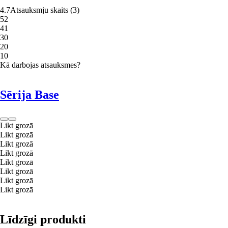
4.7
Atsauksmju skaits
(
3
)
5
2
4
1
3
0
2
0
1
0
Kā darbojas atsauksmes?
Sērija Base
Likt grozā
Likt grozā
Likt grozā
Likt grozā
Likt grozā
Likt grozā
Likt grozā
Likt grozā
Līdzīgi produkti