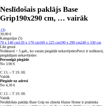
Neslīdošais paklājs Base
Grip
190x290 cm
, …
vairāk
(
3
)
39,90 €
Kategorijas (5)
70 x 140 cm
120 x 170 cm
160 x 225 cm
190 x 290 cm
240 x 330 cm
Likt grozā
Noliktavā > 5 gab., ko varam piegādāt nekavējoties
Prece ir noliktavā,
piegādājam nekavējoties
Personīgā piegāde
No 3,90 €
·
C 13. – T 19. 08.
Vairāk
Piegāde uz adresi
No 4,30 €
·
C 13. – T 19. 08.
Vairāk
Neslīdošais paklājs Base Grip no zīmola Hanse Home ir praktiska