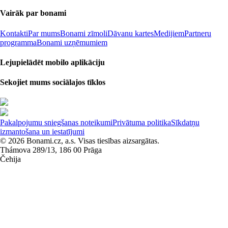
Vairāk par bonami
Kontakti
Par mums
Bonami zīmoli
Dāvanu kartes
Medijiem
Partneru
programma
Bonami uzņēmumiem
Lejupielādēt mobilo aplikāciju
Sekojiet mums sociālajos tīklos
Pakalpojumu sniegšanas noteikumi
Privātuma politika
Sīkdatņu
izmantošana un iestatījumi
© 2026 Bonami.cz, a.s. Visas tiesības aizsargātas.
Thámova 289/13, 186 00 Prāga
Čehija