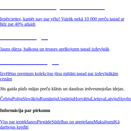
Summer Sale: līdz pat 40% atlaide
Iepērcieties, kamēr nav par vēlu! Vairāk nekā 10 000 preču tagad ar
līdz pat 40% atlaidi
Dārzs izdevīgāk
Jauns dārza, balkona un terases aprīkojums tagad izdevīgāk
Premium izdevīgāk
Izvēlētas premium kolekcijas jūsu mājām tagad par izdevīgākām
cenām
Jūs gaida plašs mājas preču klāsts un daudzas iedvesmojošas idejas.
Čehija
Polija
Slovākija
Rumānija
Ungārija
Horvātija
Lietuva
Latvija
Slovēn
Informācija par pirkumu
Viss par iepirkšanos
Piegāde
Sūdzības un atgriešana
Maksājumi
Kā
darbojas kredīti