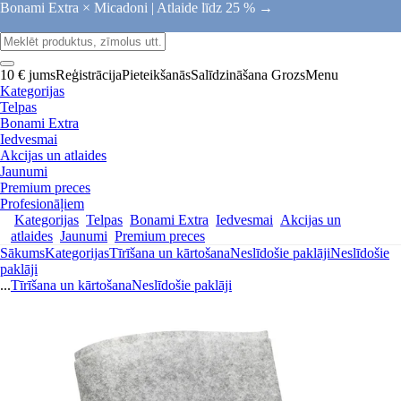
Bonami Extra × Micadoni |
Atlaide līdz 25 % →
10 € jums
Reģistrācija
Pieteikšanās
Salīdzināšana
Grozs
Menu
Kategorijas
Telpas
Bonami Extra
Iedvesmai
Akcijas un atlaides
Jaunumi
Premium preces
Profesionāļiem
Kategorijas
Telpas
Bonami Extra
Iedvesmai
Akcijas un
atlaides
Jaunumi
Premium preces
Sākums
Kategorijas
Tīrīšana un kārtošana
Neslīdošie paklāji
Neslīdošie
paklāji
...
Tīrīšana un kārtošana
Neslīdošie paklāji