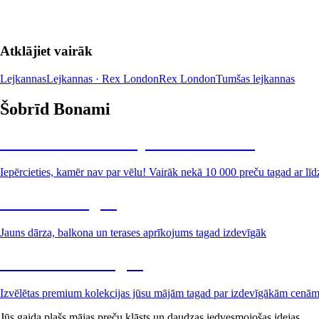
Atklājiet vairāk
Lejkannas
Lejkannas · Rex London
Rex London
Tumšas lejkannas
Šobrīd Bonami
Summer Sale: līdz pat 40% atlaide
Iepērcieties, kamēr nav par vēlu! Vairāk nekā 10 000 preču tagad ar līd
Dārzs izdevīgāk
Jauns dārza, balkona un terases aprīkojums tagad izdevīgāk
Premium izdevīgāk
Izvēlētas premium kolekcijas jūsu mājām tagad par izdevīgākām cenā
Jūs gaida plašs mājas preču klāsts un daudzas iedvesmojošas idejas.