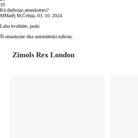
1
0
Kā darbojas atsauksmes?
M
Matěj M.
Čehija
,
03. 10. 2024
Laba kvalitāte, jauki
Šī atsauksme tika automātiski tulkota.
Zīmols Rex London