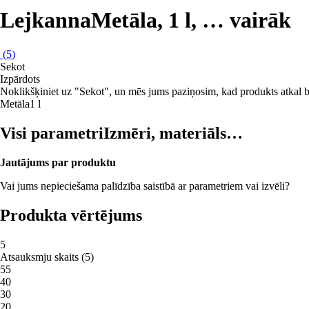
Lejkanna
Metāla, 1 l
, …
vairāk
(
5
)
Sekot
Izpārdots
Noklikšķiniet uz "Sekot", un mēs jums paziņosim, kad produkts atkal b
Metāla
1 l
Visi parametri
Izmēri, materiāls…
Jautājums par produktu
Vai jums nepieciešama palīdzība saistībā ar parametriem vai izvēli?
Produkta vērtējums
5
Atsauksmju skaits
(
5
)
5
5
4
0
3
0
2
0