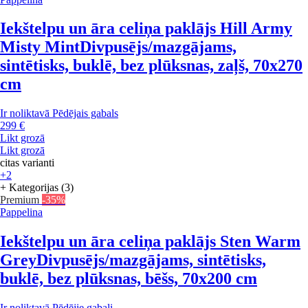
Iekštelpu un āra celiņa paklājs Hill Army
Misty Mint
Divpusējs/mazgājams,
sintētisks, buklē, bez plūksnas, zaļš, 70x270
cm
Ir noliktavā
Pēdējais gabals
299 €
Likt grozā
Likt grozā
citas varianti
+2
+ Kategorijas (3)
Premium
-35%
Pappelina
Iekštelpu un āra celiņa paklājs Sten Warm
Grey
Divpusējs/mazgājams, sintētisks,
buklē, bez plūksnas, bēšs, 70x200 cm
Ir noliktavā
Pēdējie gabali