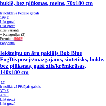
buklē, bez plūksnas, melns, 70x180 cm
Ir noliktavā
Pēdējie gabali
199 €
Likt grozā
Likt grozā
citas varianti
+ Kategorijas (3)
Premium
-20%
Pappelina
Iekštelpu un āra paklājs Bob Blue
Fog
Divpusējs/mazgājams, sintētisks, buklē,
bez plūksnas, gaiši zils/krēmkrāsas,
140x180 cm
(
2
)
Ir noliktavā
Pēdējais gabals
379 €
474 €
Likt grozā
Likt grozā