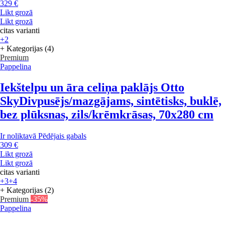
329 €
Likt grozā
Likt grozā
citas varianti
+2
+ Kategorijas (4)
Premium
Pappelina
Iekštelpu un āra celiņa paklājs Otto
Sky
Divpusējs/mazgājams, sintētisks, buklē,
bez plūksnas, zils/krēmkrāsas, 70x280 cm
Ir noliktavā
Pēdējais gabals
309 €
Likt grozā
Likt grozā
citas varianti
+3
+4
+ Kategorijas (2)
Premium
-35%
Pappelina