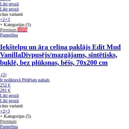
Likt grozā
Likt grozā
citas varianti
+2
+3
+ Kategorijas (5)
Premium
-10%
Pappelina
Iekštelpu un āra celiņa paklājs Edit Mud
Vanilla
Divpusējs/mazgājams, sintētisks,
buklē, bez plūksnas, bēšs, 70x200 cm
(
2
)
Ir noliktavā
Pēdējais gabals
252 €
281 €
Likt grozā
Likt grozā
citas varianti
+2
+3
+ Kategorijas (5)
Premium
Pappelina