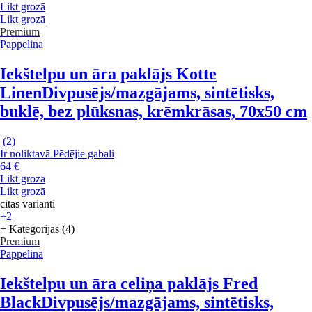
Likt grozā
Likt grozā
Premium
Pappelina
Iekštelpu un āra paklājs Kotte
Linen
Divpusējs/mazgājams, sintētisks,
buklē, bez plūksnas, krēmkrāsas, 70x50 cm
(
2
)
Ir noliktavā
Pēdējie gabali
64 €
Likt grozā
Likt grozā
citas varianti
+2
+ Kategorijas (4)
Premium
Pappelina
Iekštelpu un āra celiņa paklājs Fred
Black
Divpusējs/mazgājams, sintētisks,