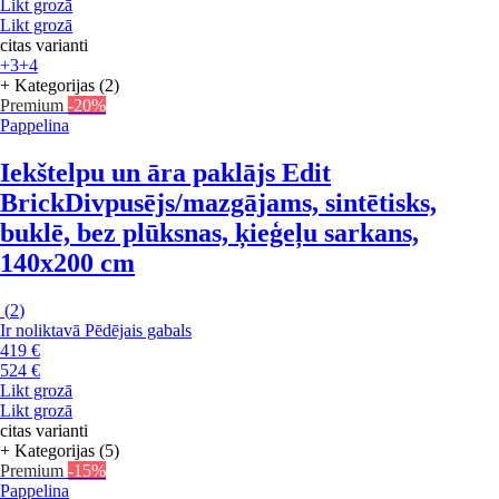
Likt grozā
Likt grozā
citas varianti
+3
+4
+ Kategorijas (2)
Premium
-20%
Pappelina
Iekštelpu un āra paklājs Edit
Brick
Divpusējs/mazgājams, sintētisks,
buklē, bez plūksnas, ķieģeļu sarkans,
140x200 cm
(
2
)
Ir noliktavā
Pēdējais gabals
419 €
524 €
Likt grozā
Likt grozā
citas varianti
+ Kategorijas (5)
Premium
-15%
Pappelina