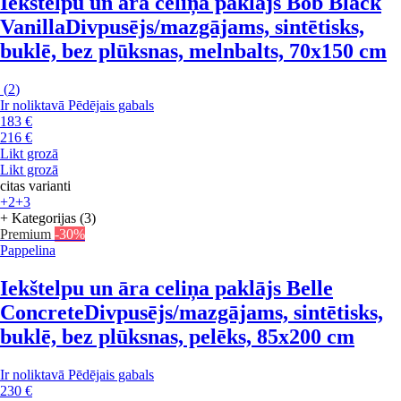
Iekštelpu un āra celiņa paklājs Bob Black
Vanilla
Divpusējs/mazgājams, sintētisks,
buklē, bez plūksnas, melnbalts, 70x150 cm
(
2
)
Ir noliktavā
Pēdējais gabals
183 €
216 €
Likt grozā
Likt grozā
citas varianti
+2
+3
+ Kategorijas (3)
Premium
-30%
Pappelina
Iekštelpu un āra celiņa paklājs Belle
Concrete
Divpusējs/mazgājams, sintētisks,
buklē, bez plūksnas, pelēks, 85x200 cm
Ir noliktavā
Pēdējais gabals
230 €