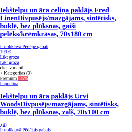
Iekštelpu un āra celiņa paklājs Fred
Linen
Divpusējs/mazgājams, sintētisks,
buklē, bez plūksnas, gaiši
pelēks/krēmkrāsas, 70x180 cm
Ir noliktavā
Pēdējie gabali
199 €
Likt grozā
Likt grozā
citas varianti
+ Kategorijas (3)
Premium
-35%
Pappelina
Iekštelpu un āra paklājs Urvi
Woods
Divpusējs/mazgājams, sintētisks,
buklē, bez plūksnas, zaļš, 70x100 cm
(
4
)
Ir noliktavā
Pēdējais gabals