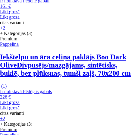
Ir noliktavā
Pēdējie gabali
161 €
Likt grozā
Likt grozā
citas varianti
+2
+ Kategorijas (3)
Premium
Pappelina
Iekštelpu un āra celiņa paklājs Boo Dark
Olive
Divpusējs/mazgājams, sintētisks,
buklē, bez plūksnas, tumši zaļš, 70x200 cm
(
1
)
Ir noliktavā
Pēdējais gabals
226 €
Likt grozā
Likt grozā
citas varianti
+2
+ Kategorijas (3)
Premium
Pappelina