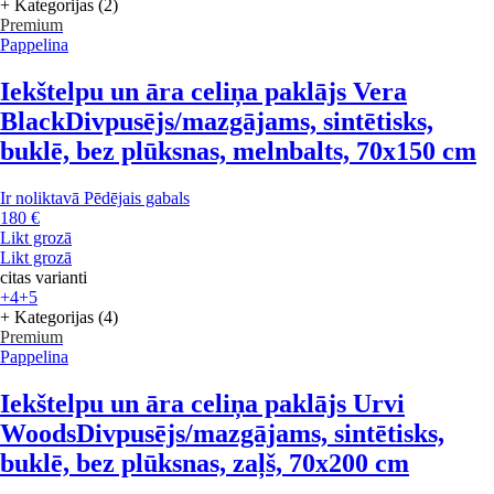
+ Kategorijas (2)
Premium
Pappelina
Iekštelpu un āra celiņa paklājs Vera
Black
Divpusējs/mazgājams, sintētisks,
buklē, bez plūksnas, melnbalts, 70x150 cm
Ir noliktavā
Pēdējais gabals
180 €
Likt grozā
Likt grozā
citas varianti
+4
+5
+ Kategorijas (4)
Premium
Pappelina
Iekštelpu un āra celiņa paklājs Urvi
Woods
Divpusējs/mazgājams, sintētisks,
buklē, bez plūksnas, zaļš, 70x200 cm