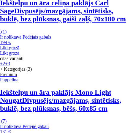
Iekštelpu un āra celiņa paklājs Carl
Sage
Divpusējs/mazgājams, sintētisks,
buklē, bez plūksnas, gaiši zaļš, 70x180 cm
(
1
)
Ir noliktavā
Pēdējais gabals
199 €
Likt grozā
Likt grozā
citas varianti
+2
+3
+ Kategorijas (3)
Premium
Pappelina
Iekštelpu un āra paklājs Mono Light
Nougat
Divpusējs/mazgājams, sintētisks,
buklē, bez plūksnas, bēšs, 60x85 cm
(
7
)
Ir noliktavā
Pēdējie gabali
131 €