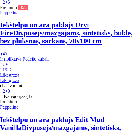
+2
+3
Premium
-35%
Pappelina
Iekštelpu un āra paklājs Urvi
Fire
Divpusējs/mazgājams, sintētisks, buklē,
bez plūksnas, sarkans, 70x100 cm
(
4
)
Ir noliktavā
Pēdējie gabali
77 €
119 €
Likt grozā
Likt grozā
citas varianti
+2
+3
+ Kategorijas (3)
Premium
Pappelina
Iekštelpu un āra paklājs Edit Mud
Vanilla
Divpusējs/mazgājams, sintētisks,