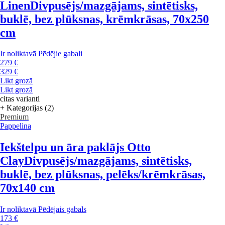
Linen
Divpusējs/mazgājams, sintētisks,
buklē, bez plūksnas, krēmkrāsas, 70x250
cm
Ir noliktavā
Pēdējie gabali
279 €
329 €
Likt grozā
Likt grozā
citas varianti
+ Kategorijas (2)
Premium
Pappelina
Iekštelpu un āra paklājs Otto
Clay
Divpusējs/mazgājams, sintētisks,
buklē, bez plūksnas, pelēks/krēmkrāsas,
70x140 cm
Ir noliktavā
Pēdējais gabals
173 €