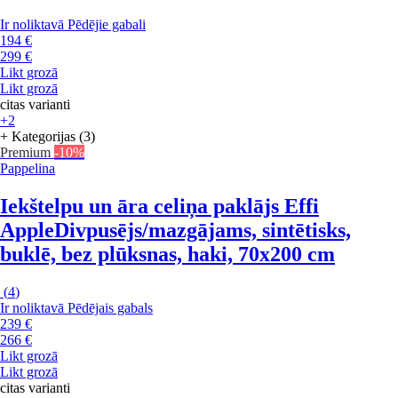
Ir noliktavā
Pēdējie gabali
194 €
299 €
Likt grozā
Likt grozā
citas varianti
+2
+ Kategorijas (3)
Premium
-10%
Pappelina
Iekštelpu un āra celiņa paklājs Effi
Apple
Divpusējs/mazgājams, sintētisks,
buklē, bez plūksnas, haki, 70x200 cm
(
4
)
Ir noliktavā
Pēdējais gabals
239 €
266 €
Likt grozā
Likt grozā
citas varianti