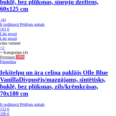
buklē, bez plūksnas, sinepju dzeltens,
60x125 cm
(
4
)
Ir noliktavā
Pēdējais gabals
161 €
Likt grozā
Likt grozā
citas varianti
+2
+ Kategorijas (4)
Premium
-20%
Pappelina
Iekštelpu un āra celiņa paklājs Olle Blue
Vanilla
Divpusējs/mazgājams, sintētisks,
buklē, bez plūksnas, zils/krēmkrāsas,
70x180 cm
Ir noliktavā
Pēdējais gabals
152 €
190 €