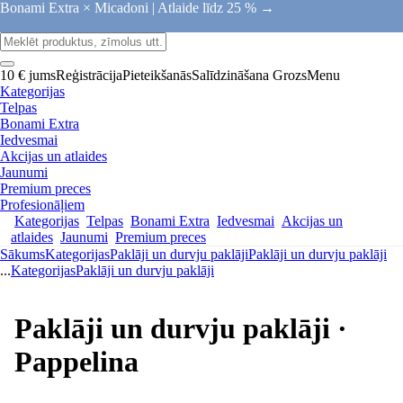
Bonami Extra × Micadoni |
Atlaide līdz 25 % →
10 € jums
Reģistrācija
Pieteikšanās
Salīdzināšana
Grozs
Menu
Kategorijas
Telpas
Bonami Extra
Iedvesmai
Akcijas un atlaides
Jaunumi
Premium preces
Profesionāļiem
Kategorijas
Telpas
Bonami Extra
Iedvesmai
Akcijas un
atlaides
Jaunumi
Premium preces
Sākums
Kategorijas
Paklāji un durvju paklāji
Paklāji un durvju paklāji
...
Kategorijas
Paklāji un durvju paklāji
Paklāji un durvju paklāji ·
Pappelina