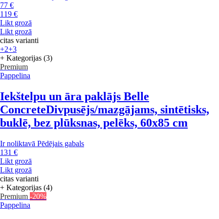
77 €
119 €
Likt grozā
Likt grozā
citas varianti
+2
+3
+ Kategorijas (3)
Premium
Pappelina
Iekštelpu un āra paklājs Belle
Concrete
Divpusējs/mazgājams, sintētisks,
buklē, bez plūksnas, pelēks, 60x85 cm
Ir noliktavā
Pēdējais gabals
131 €
Likt grozā
Likt grozā
citas varianti
+ Kategorijas (4)
Premium
-20%
Pappelina