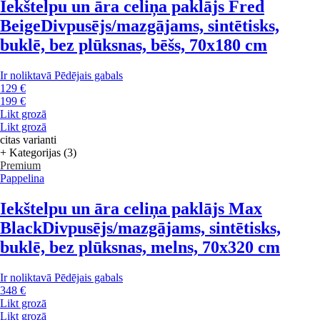
Iekštelpu un āra celiņa paklājs Fred
Beige
Divpusējs/mazgājams, sintētisks,
buklē, bez plūksnas, bēšs, 70x180 cm
Ir noliktavā
Pēdējais gabals
129 €
199 €
Likt grozā
Likt grozā
citas varianti
+ Kategorijas (3)
Premium
Pappelina
Iekštelpu un āra celiņa paklājs Max
Black
Divpusējs/mazgājams, sintētisks,
buklē, bez plūksnas, melns, 70x320 cm
Ir noliktavā
Pēdējais gabals
348 €
Likt grozā
Likt grozā