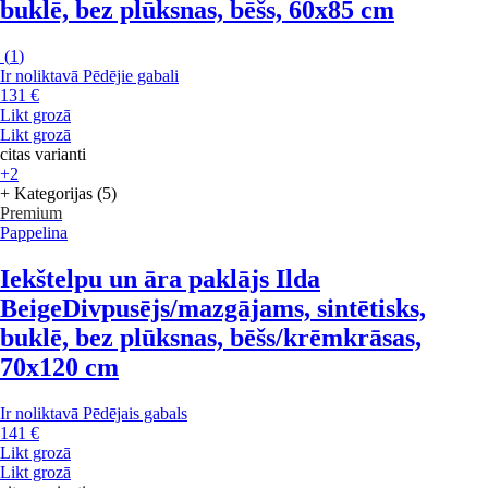
buklē, bez plūksnas, bēšs, 60x85 cm
(
1
)
Ir noliktavā
Pēdējie gabali
131 €
Likt grozā
Likt grozā
citas varianti
+2
+ Kategorijas (5)
Premium
Pappelina
Iekštelpu un āra paklājs Ilda
Beige
Divpusējs/mazgājams, sintētisks,
buklē, bez plūksnas, bēšs/krēmkrāsas,
70x120 cm
Ir noliktavā
Pēdējais gabals
141 €
Likt grozā
Likt grozā