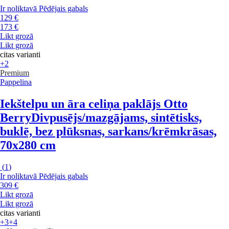
Ir noliktavā
Pēdējais gabals
129 €
173 €
Likt grozā
Likt grozā
citas varianti
+2
Premium
Pappelina
Iekštelpu un āra celiņa paklājs Otto
Berry
Divpusējs/mazgājams, sintētisks,
buklē, bez plūksnas, sarkans/krēmkrāsas,
70x280 cm
(
1
)
Ir noliktavā
Pēdējais gabals
309 €
Likt grozā
Likt grozā
citas varianti
+3
+4