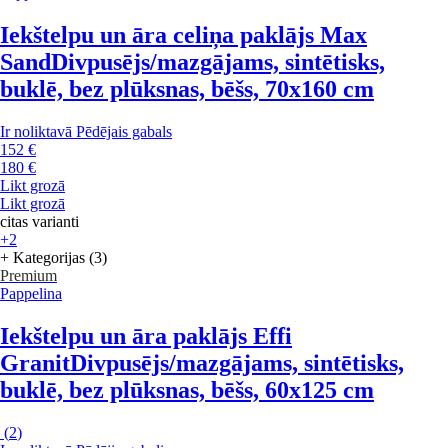
Iekštelpu un āra celiņa paklājs Max
Sand
Divpusējs/mazgājams, sintētisks,
buklē, bez plūksnas, bēšs, 70x160 cm
Ir noliktavā
Pēdējais gabals
152 €
180 €
Likt grozā
Likt grozā
citas varianti
+2
+ Kategorijas (3)
Premium
Pappelina
Iekštelpu un āra paklājs Effi
Granit
Divpusējs/mazgājams, sintētisks,
buklē, bez plūksnas, bēšs, 60x125 cm
(
2
)