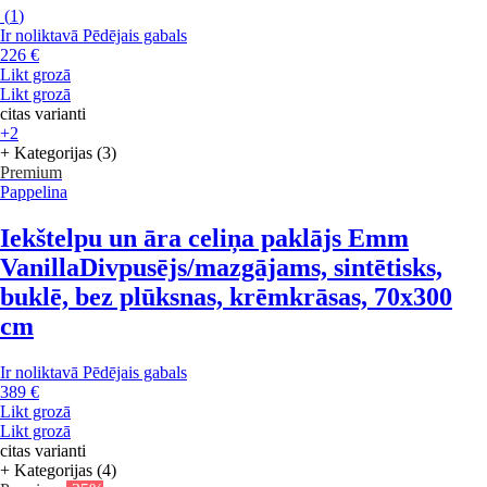
(
1
)
Ir noliktavā
Pēdējais gabals
226 €
Likt grozā
Likt grozā
citas varianti
+2
+ Kategorijas (3)
Premium
Pappelina
Iekštelpu un āra celiņa paklājs Emm
Vanilla
Divpusējs/mazgājams, sintētisks,
buklē, bez plūksnas, krēmkrāsas, 70x300
cm
Ir noliktavā
Pēdējais gabals
389 €
Likt grozā
Likt grozā
citas varianti
+ Kategorijas (4)