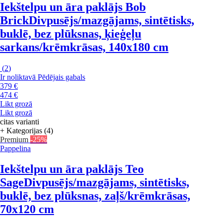
Iekštelpu un āra paklājs Bob
Brick
Divpusējs/mazgājams, sintētisks,
buklē, bez plūksnas, ķieģeļu
sarkans/krēmkrāsas, 140x180 cm
(
2
)
Ir noliktavā
Pēdējais gabals
379 €
474 €
Likt grozā
Likt grozā
citas varianti
+ Kategorijas (4)
Premium
-25%
Pappelina
Iekštelpu un āra paklājs Teo
Sage
Divpusējs/mazgājams, sintētisks,
buklē, bez plūksnas, zaļš/krēmkrāsas,
70x120 cm