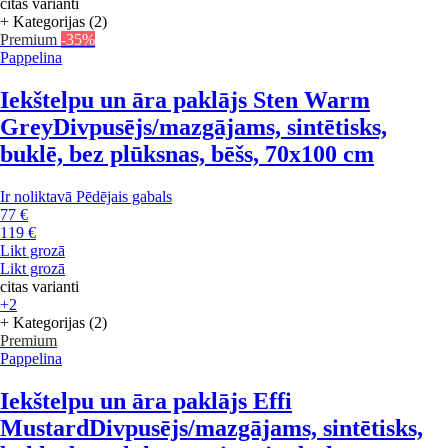
citas varianti
+ Kategorijas (2)
Premium
-35%
Pappelina
Iekštelpu un āra paklājs Sten Warm
Grey
Divpusējs/mazgājams, sintētisks,
buklē, bez plūksnas, bēšs, 70x100 cm
Ir noliktavā
Pēdējais gabals
77 €
119 €
Likt grozā
Likt grozā
citas varianti
+2
+ Kategorijas (2)
Premium
Pappelina
Iekštelpu un āra paklājs Effi
Mustard
Divpusējs/mazgājams, sintētisks,