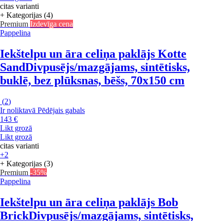
citas varianti
+ Kategorijas (4)
Premium
Izdevīga cena
Pappelina
Iekštelpu un āra celiņa paklājs Kotte
Sand
Divpusējs/mazgājams, sintētisks,
buklē, bez plūksnas, bēšs, 70x150 cm
(
2
)
Ir noliktavā
Pēdējais gabals
143 €
Likt grozā
Likt grozā
citas varianti
+2
+ Kategorijas (3)
Premium
-35%
Pappelina
Iekštelpu un āra celiņa paklājs Bob
Brick
Divpusējs/mazgājams, sintētisks,