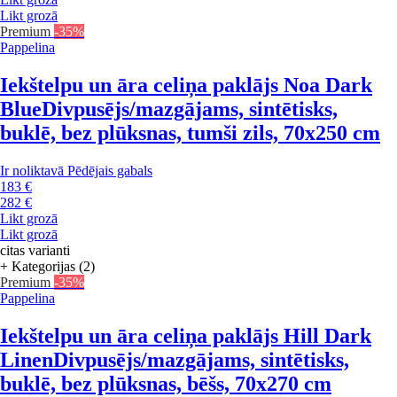
Likt grozā
Premium
-35%
Pappelina
Iekštelpu un āra celiņa paklājs Noa Dark
Blue
Divpusējs/mazgājams, sintētisks,
buklē, bez plūksnas, tumši zils, 70x250 cm
Ir noliktavā
Pēdējais gabals
183 €
282 €
Likt grozā
Likt grozā
citas varianti
+ Kategorijas (2)
Premium
-35%
Pappelina
Iekštelpu un āra celiņa paklājs Hill Dark
Linen
Divpusējs/mazgājams, sintētisks,
buklē, bez plūksnas, bēšs, 70x270 cm