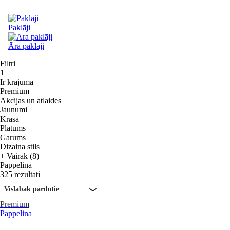
Paklāji
Āra paklāji
Filtri
1
Ir krājumā
Premium
Akcijas un atlaides
Jaunumi
Krāsa
Platums
Garums
Dizaina stils
+ Vairāk (8)
Pappelina
325 rezultāti
Vislabāk pārdotie
Premium
Pappelina