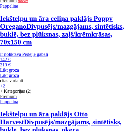
Premium
-35%
Pappelina
Iekštelpu un āra celiņa paklājs Poppy
Oregano
Divpusējs/mazgājams, sintētisks,
buklē, bez plūksnas, zaļš/krēmkrāsas,
70x150 cm
Ir noliktavā
Pēdējie gabali
142 €
219 €
Likt grozā
Likt grozā
citas varianti
+2
+ Kategorijas (2)
Premium
Pappelina
Iekštelpu un āra paklājs Otto
Harvest
Divpusējs/mazgājams, sintētisks,
buklē, bez plūksnas, okera