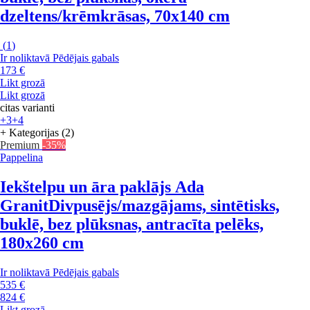
dzeltens/krēmkrāsas, 70x140 cm
(
1
)
Ir noliktavā
Pēdējais gabals
173 €
Likt grozā
Likt grozā
citas varianti
+3
+4
+ Kategorijas (2)
Premium
-35%
Pappelina
Iekštelpu un āra paklājs Ada
Granit
Divpusējs/mazgājams, sintētisks,
buklē, bez plūksnas, antracīta pelēks,
180x260 cm
Ir noliktavā
Pēdējais gabals
535 €
824 €
Likt grozā