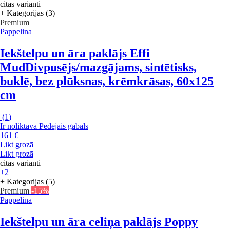
citas varianti
+ Kategorijas (3)
Premium
Pappelina
Iekštelpu un āra paklājs Effi
Mud
Divpusējs/mazgājams, sintētisks,
buklē, bez plūksnas, krēmkrāsas, 60x125
cm
(
1
)
Ir noliktavā
Pēdējais gabals
161 €
Likt grozā
Likt grozā
citas varianti
+2
+ Kategorijas (5)
Premium
-15%
Pappelina
Iekštelpu un āra celiņa paklājs Poppy