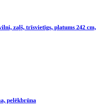
lni, zaļš, trīsvietīgs, platums 242 cm,
ma, pelēkbrūna