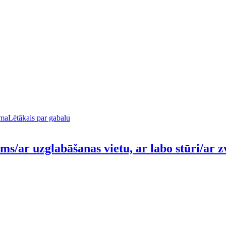
uma
Lētākais par gabalu
s/ar uzglabāšanas vietu, ar labo stūri/ar zvi