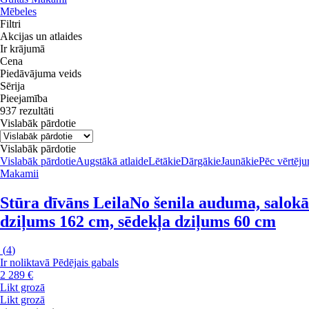
Mēbeles
Filtri
Akcijas un atlaides
Ir krājumā
Cena
Piedāvājuma veids
Sērija
Pieejamība
937 rezultāti
Vislabāk pārdotie
Vislabāk pārdotie
Vislabāk pārdotie
Augstākā atlaide
Lētākie
Dārgākie
Jaunākie
Pēc vērtēj
Makamii
Stūra dīvāns Leila
No šenila auduma, salokām
dziļums 162 cm, sēdekļa dziļums 60 cm
(
4
)
Ir noliktavā
Pēdējais gabals
2 289 €
Likt grozā
Likt grozā