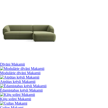
Dīvāni Makamii
Modulārie dīvāni Makamii
Atpūtas krēsli Makamii
Ēdamistabas krēsli Makamii
Kāju soliņi Makamii
Gultas Makami