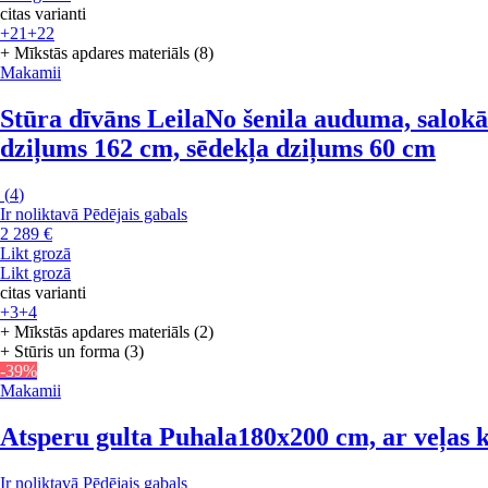
citas varianti
+21
+22
+ Mīkstās apdares materiāls (8)
Makamii
Stūra dīvāns Leila
No šenila auduma, salokām
dziļums 162 cm, sēdekļa dziļums 60 cm
(
4
)
Ir noliktavā
Pēdējais gabals
2 289 €
Likt grozā
Likt grozā
citas varianti
+3
+4
+ Mīkstās apdares materiāls (2)
+ Stūris un forma (3)
-39%
Makamii
Atsperu gulta Puhala
180x200 cm, ar veļas k
Ir noliktavā
Pēdējais gabals