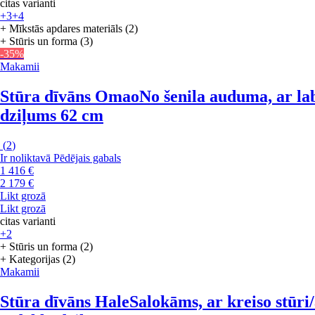
citas varianti
+3
+4
+ Mīkstās apdares materiāls (2)
+ Stūris un forma (3)
-35%
Makamii
Stūra dīvāns Omao
No šenila auduma, ar lab
dziļums 62 cm
(
2
)
Ir noliktavā
Pēdējais gabals
1 416 €
2 179 €
Likt grozā
Likt grozā
citas varianti
+2
+ Stūris un forma (2)
+ Kategorijas (2)
Makamii
Stūra dīvāns Hale
Salokāms, ar kreiso stūri/