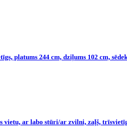
ietīgs, platums 244 cm, dziļums 102 cm, sēde
vietu, ar labo stūri/ar zvilni, zaļš, trīsvie