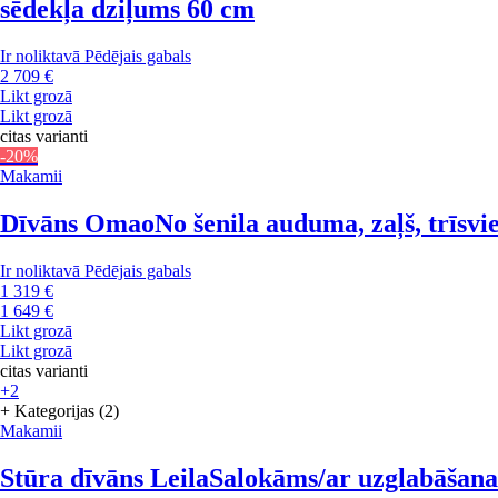
sēdekļa dziļums 60 cm
Ir noliktavā
Pēdējais gabals
2 709 €
Likt grozā
Likt grozā
citas varianti
-20%
Makamii
Dīvāns Omao
No šenila auduma, zaļš, trīsv
Ir noliktavā
Pēdējais gabals
1 319 €
1 649 €
Likt grozā
Likt grozā
citas varianti
+2
+ Kategorijas (2)
Makamii
Stūra dīvāns Leila
Salokāms/ar uzglabāšanas 