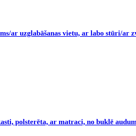
s/ar uzglabāšanas vietu, ar labo stūri/ar zvi
asti, polsterēta, ar matraci, no buklē audu