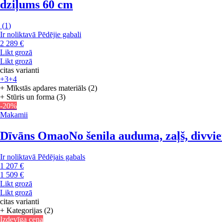
dziļums 60 cm
(
1
)
Ir noliktavā
Pēdējie gabali
2 289 €
Likt grozā
Likt grozā
citas varianti
+3
+4
+ Mīkstās apdares materiāls (2)
+ Stūris un forma (3)
-20%
Makamii
Dīvāns Omao
No šenila auduma, zaļš, divvi
Ir noliktavā
Pēdējais gabals
1 207 €
1 509 €
Likt grozā
Likt grozā
citas varianti
+ Kategorijas (2)
Izdevīga cena