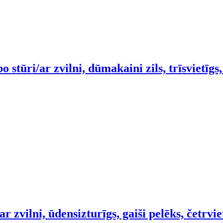
o stūri/ar zvilni, dūmakaini zils, trīsvietīg
ar zvilni, ūdensizturīgs, gaiši pelēks, četrv