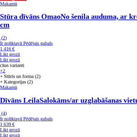
Makamii
Stūra dīvāns Omao
No šenila auduma, ar kre
cm
(
2
)
Ir noliktavā
Pēdējais gabals
1 416 €
Likt grozā
Likt grozā
citas varianti
+2
+ Stūris un forma (2)
+ Kategorijas (2)
Makamii
Dīvāns Leila
Salokāms/ar uzglabāšanas vietu,
(
4
)
Ir noliktavā
Pēdējais gabals
1 639 €
Likt grozā
Likt grozā