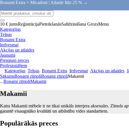
Bonami Extra × Micadoni |
Atlaide līdz 25 % →
10 € jums
Reģistrācija
Pieteikšanās
Salīdzināšana
Grozs
Menu
Kategorijas
Telpas
Bonami Extra
Iedvesmai
Akcijas un atlaides
Jaunumi
Premium preces
Profesionāļiem
Kategorijas
Telpas
Bonami Extra
Iedvesmai
Akcijas un atlaides
J
Sākums
Bonami zīmoli
Bonami zīmoli
Makamii
...
Bonami zīmoli
Makamii
Makamii
Katra Makamii mēbele ir ne tikai unikāls interjera aksesuārs. Zīmols ap
garantē visaugstāko kvalitāti un atbilstību vides standartiem.
Populārākās preces