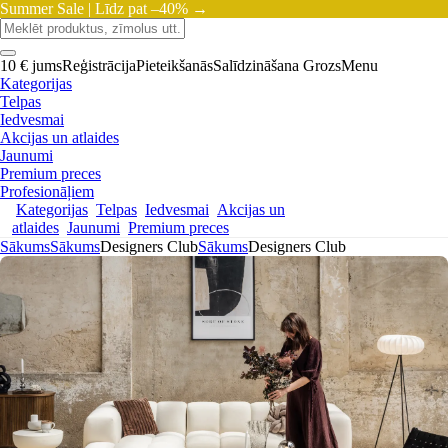
Summer Sale |
Līdz pat –40% →
10 € jums
Reģistrācija
Pieteikšanās
Salīdzināšana
Grozs
Menu
Kategorijas
Telpas
Iedvesmai
Akcijas un atlaides
Jaunumi
Premium preces
Profesionāļiem
Kategorijas
Telpas
Iedvesmai
Akcijas un
atlaides
Jaunumi
Premium preces
Sākums
Sākums
Designers Club
Sākums
Designers Club