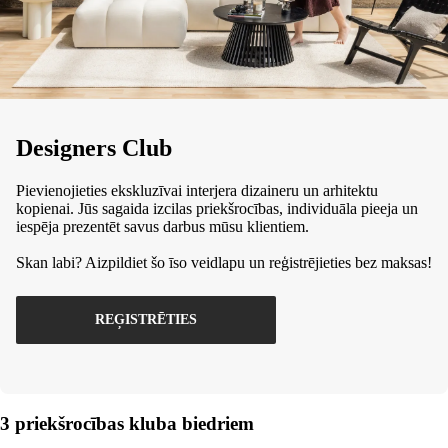
Designers Club
Pievienojieties ekskluzīvai interjera dizaineru un arhitektu
kopienai. Jūs sagaida izcilas priekšrocības, individuāla pieeja un
iespēja prezentēt savus darbus mūsu klientiem.
Skan labi? Aizpildiet šo īso veidlapu un reģistrējieties bez maksas!
REĢISTRĒTIES
3 priekšrocības kluba biedriem