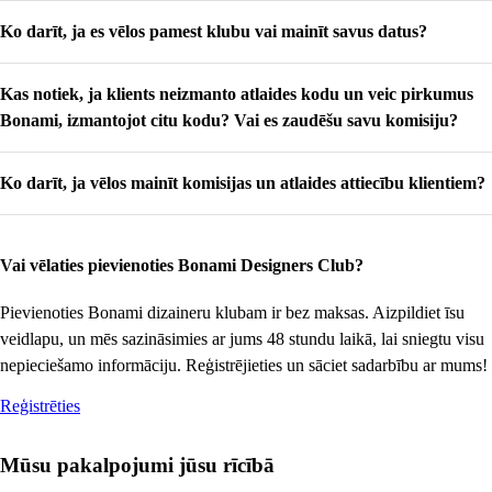
Jā. Reģistrācijas formā jums ir jāatzīmē, ka vēlaties prezentēt savu darbu
pasūtījums parādīsies mūsu sistēmā, un nākamā mēneša sākumā mēs lūgsim
Ko darīt, ja es vēlos pamest klubu vai mainīt savus datus?
iedvesmas lapā. Mūsu komanda ar jums vēlāk sazināsies, lai izrunātu
jums izrakstīt rēķinu par aprēķināto summu (jūsu komisija tiek aprēķināta no
turpmākos soļus.
pasūtījuma vērtības pēc atlaides un bez PVN).
Pasūtījumam jābūt
Sazinieties ar mums, rakstot uz e-pastu designersclub@bonami.lv Biedra
apmaksātam un piegādātam, un no piegādes datuma jābūt pagājušām 14
Kas notiek, ja klients neizmanto atlaides kodu un veic pirkumus
statuss neuzliek nekādas saistības – jūs varat jebkurā brīdī mainīt savus datus
dienām.
vai pamest klubu.
Bonami, izmantojot citu kodu? Vai es zaudēšu savu komisiju?
Šādā gadījumā, lūdzu, sazinieties ar mums: designersclub@bonami.lv Mēs
Ko darīt, ja vēlos mainīt komisijas un atlaides attiecību klientiem?
kopīgi atradīsim risinājumu.
Sazinieties ar mums, rakstot uz e-pastu designersclub@bonami.lv, mēs ar
prieku atbildēsim.
Vai vēlaties pievienoties Bonami Designers Club?
Pievienoties Bonami dizaineru klubam ir bez maksas. Aizpildiet īsu
veidlapu, un mēs sazināsimies ar jums 48 stundu laikā, lai sniegtu visu
nepieciešamo informāciju. Reģistrējieties un sāciet sadarbību ar mums!
Reģistrēties
Mūsu pakalpojumi jūsu rīcībā