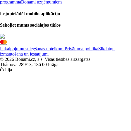
programma
Bonami uzņēmumiem
Lejupielādēt mobilo aplikāciju
Sekojiet mums sociālajos tīklos
Pakalpojumu sniegšanas noteikumi
Privātuma politika
Sīkdatņu
izmantošana un iestatījumi
© 2026 Bonami.cz, a.s. Visas tiesības aizsargātas.
Thámova 289/13, 186 00 Prāga
Čehija