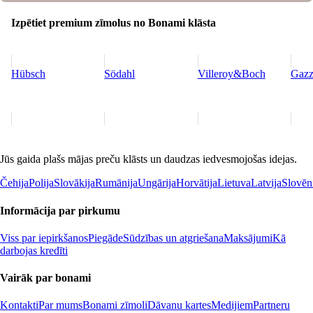
Izpētiet premium zīmolus no Bonami klāsta
Hübsch
Södahl
Villeroy&Boch
Gazz
Jūs gaida plašs mājas preču klāsts un daudzas iedvesmojošas idejas.
Čehija
Polija
Slovākija
Rumānija
Ungārija
Horvātija
Lietuva
Latvija
Slovēn
Informācija par pirkumu
Viss par iepirkšanos
Piegāde
Sūdzības un atgriešana
Maksājumi
Kā
darbojas kredīti
Vairāk par bonami
Kontakti
Par mums
Bonami zīmoli
Dāvanu kartes
Medijiem
Partneru