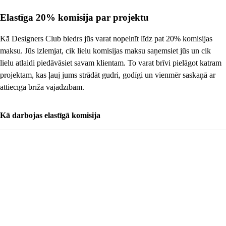
Elastīga 20% komisija par projektu
Kā Designers Club biedrs jūs varat nopelnīt līdz pat 20% komisijas
maksu. Jūs izlemjat, cik lielu komisijas maksu saņemsiet jūs un cik
lielu atlaidi piedāvāsiet savam klientam. To varat brīvi pielāgot katram
projektam, kas ļauj jums strādāt gudri, godīgi un vienmēr saskaņā ar
attiecīgā brīža vajadzībām.
Kā darbojas elastīgā komisija
Elastīgā komisija ļauj jums sadalīt 20% starp savu komisiju un klienta atlaidi.
Dažreiz jūs varat iepriecināt klientu ar lielāku atlaidi, citreiz jūs varat paturēt
taisnīgu atlīdzību par savu darbu. Kad klients izmanto kodu, pasūtījums
parādās mūsu sistēmā. Mēneša sākumā mēs jums nosūtīsim rēķina informāciju
un lūgsim izrakstīt rēķinu. Jūsu komisija tiek aprēķināta, pamatojoties uz
pasūtījuma vērtību pēc atlaides piemērošanas un bez PVN.
Pasūtījumam
jābūt apmaksātam un piegādātam, un no piegādes datuma jābūt
pagājušām 14 dienām.