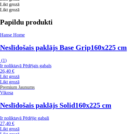
Likt grozā
Likt grozā
Papildu produkti
Hanse Home
Neslīdošais paklājs Base Grip
160x225 cm
(
1
)
Ir noliktavā
Pēdējais gabals
26,40 €
Likt grozā
Likt grozā
Premium
Jaunums
Vikosa
Neslīdošais paklājs Solid
160x225 cm
Ir noliktavā
Pēdējie gabali
27,40 €
Likt grozā