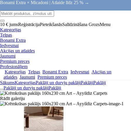
Bonami Extra × Micadoni |
Atlaide līdz 25 % →
10 € jums
Reģistrācija
Pieteikšanās
Salīdzināšana
Grozs
Menu
Kategorijas
Telpas
Bonami Extra
Iedvesmai
Akcijas un atlaides
Jaunumi
Premium preces
Profesionāļiem
Kategorijas
Telpas
Bonami Extra
Iedvesmai
Akcijas un
atlaides
Jaunumi
Premium preces
Sākums
Kategorijas
Paklāji un durvju paklāji
Paklāji
Paklāji
...
Paklāji un durvju paklāji
Paklāji
Rādīt galeriju