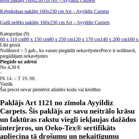
Bēšs paklājs 160x230 cm Art – Ayyildiz Carpets
Krēmkrāsas paklājs 160x230 cm Art – Ayyildiz Carpets
Gaiši pelēks paklājs 160x230 cm Art – Ayyildiz Carpets
Kategorijas (9)
60 x 110 cm
80 x 150 cm
80 x 250 cm
120 x 170 cm
140 x 200 cm
160 x
Likt grozā
Noliktavā > 5 gab., ko varam piegādāt nekavējoties
Prece ir noliktavā,
piegādājam nekavējoties
Piegāde uz adresi
No 4,30 €
·
Pk 14. – T 19. 08.
Vairāk
Šai precei nevar piemērot atlaides kodu vai kredītus
Paklājs Art 1121 no zīmola Ayyildiz
Carpets. Šis paklājs ar savu neitrālo krāsu
un faktūras rakstu viegli iekļaujas dažādos
interjeros, un Oeko-Tex® sertifikāts
apliecina tā drošumu un nekaitīgumu