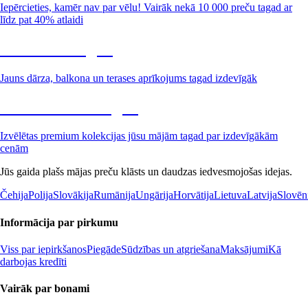
Iepērcieties, kamēr nav par vēlu! Vairāk nekā 10 000 preču tagad ar
līdz pat 40% atlaidi
Dārzs izdevīgāk
Jauns dārza, balkona un terases aprīkojums tagad izdevīgāk
Premium izdevīgāk
Izvēlētas premium kolekcijas jūsu mājām tagad par izdevīgākām
cenām
Jūs gaida plašs mājas preču klāsts un daudzas iedvesmojošas idejas.
Čehija
Polija
Slovākija
Rumānija
Ungārija
Horvātija
Lietuva
Latvija
Slovēn
Informācija par pirkumu
Viss par iepirkšanos
Piegāde
Sūdzības un atgriešana
Maksājumi
Kā
darbojas kredīti
Vairāk par bonami