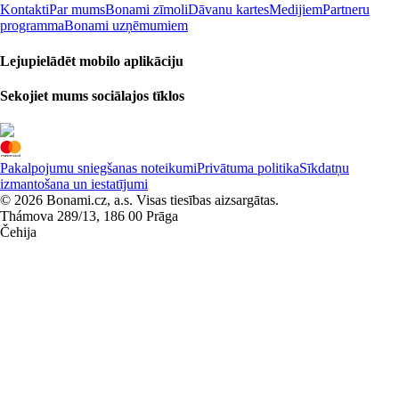
Kontakti
Par mums
Bonami zīmoli
Dāvanu kartes
Medijiem
Partneru
programma
Bonami uzņēmumiem
Lejupielādēt mobilo aplikāciju
Sekojiet mums sociālajos tīklos
Pakalpojumu sniegšanas noteikumi
Privātuma politika
Sīkdatņu
izmantošana un iestatījumi
© 2026 Bonami.cz, a.s. Visas tiesības aizsargātas.
Thámova 289/13, 186 00 Prāga
Čehija