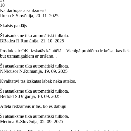
1
0
Kā darbojas atsauksmes?
I
Irena S.
Slovēnija
,
20. 11. 2025
Skaists paklājs
Šī atsauksme tika automātiski tulkota.
B
Badea R.
Rumānija
,
21. 10. 2025
Produkts ir OK, izskatās kā attēlā... Vienīgā problēma ir krāsa, kas liek
būt uzmanīgākiem ar tīrīšanu...
Šī atsauksme tika automātiski tulkota.
N
Nicusor N.
Rumānija
,
19. 09. 2025
Kvalitatīvi tas izskatās labāk nekā attēlos.
Šī atsauksme tika automātiski tulkota.
Bertold S.
Ungārija
,
10. 09. 2025
Attēlā redzamais ir tas, ko es dabūju.
Šī atsauksme tika automātiski tulkota.
Merima K.
Slovēnija
,
05. 09. 2025