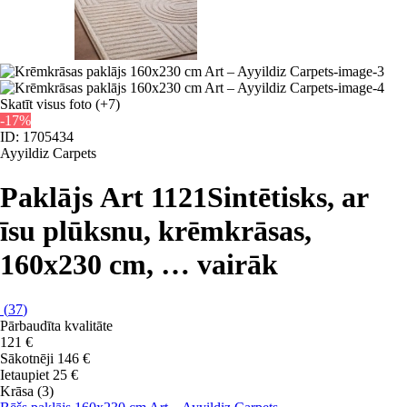
Skatīt visus foto
(+7)
-17%
ID: 1705434
Ayyildiz Carpets
Paklājs Art 1121
Sintētisks, ar
īsu plūksnu, krēmkrāsas,
160x230 cm
, …
vairāk
(
37
)
Pārbaudīta kvalitāte
121 €
Sākotnēji
146 €
Ietaupiet 25 €
Krāsa (3)