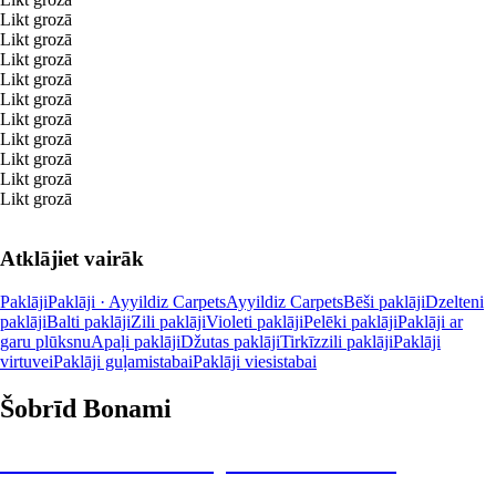
Likt grozā
Likt grozā
Likt grozā
Likt grozā
Likt grozā
Likt grozā
Likt grozā
Likt grozā
Likt grozā
Likt grozā
Atklājiet vairāk
Paklāji
Paklāji · Ayyildiz Carpets
Ayyildiz Carpets
Bēši paklāji
Dzelteni
paklāji
Balti paklāji
Zili paklāji
Violeti paklāji
Pelēki paklāji
Paklāji ar
garu plūksnu
Apaļi paklāji
Džutas paklāji
Tirkīzzili paklāji
Paklāji
virtuvei
Paklāji guļamistabai
Paklāji viesistabai
Šobrīd Bonami
Summer Sale: līdz pat 40% atlaide