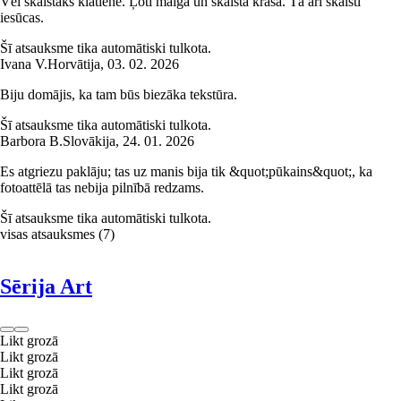
Vēl skaistāks klātienē. Ļoti maiga un skaista krāsa. Tā arī skaisti
iesūcas.
Šī atsauksme tika automātiski tulkota.
Ivana V.
Horvātija
,
03. 02. 2026
Biju domājis, ka tam būs biezāka tekstūra.
Šī atsauksme tika automātiski tulkota.
Barbora B.
Slovākija
,
24. 01. 2026
Es atgriezu paklāju; tas uz manis bija tik &quot;pūkains&quot;, ka
fotoattēlā tas nebija pilnībā redzams.
Šī atsauksme tika automātiski tulkota.
visas atsauksmes
(
7
)
Sērija Art
Likt grozā
Likt grozā
Likt grozā
Likt grozā