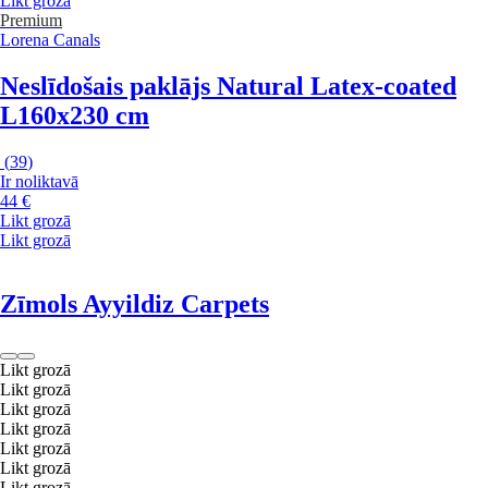
Likt grozā
Premium
Lorena Canals
Neslīdošais paklājs Natural Latex-coated
L
160x230 cm
(
39
)
Ir noliktavā
44 €
Likt grozā
Likt grozā
Zīmols Ayyildiz Carpets
Likt grozā
Likt grozā
Likt grozā
Likt grozā
Likt grozā
Likt grozā
Likt grozā