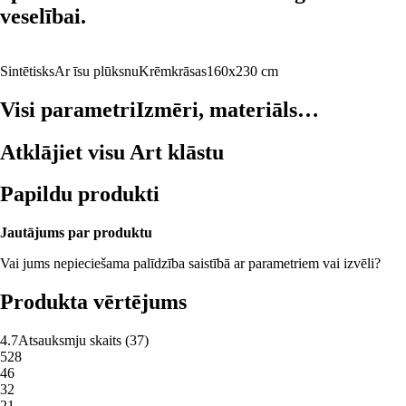
veselībai.
Sintētisks
Ar īsu plūksnu
Krēmkrāsas
160x230 cm
Visi parametri
Izmēri, materiāls…
Atklājiet visu Art klāstu
Papildu produkti
Jautājums par produktu
Vai jums nepieciešama palīdzība saistībā ar parametriem vai izvēli?
Produkta vērtējums
4.7
Atsauksmju skaits
(
37
)
5
28
4
6
3
2
2
1