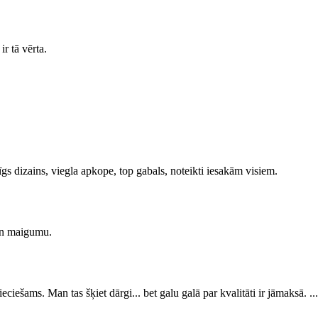
ir tā vērta.
gs dizains, viegla apkope, top gabals, noteikti iesakām visiem.
 un maigumu.
ieciešams. Man tas šķiet dārgi... bet galu galā par kvalitāti ir jāmaksā. ...