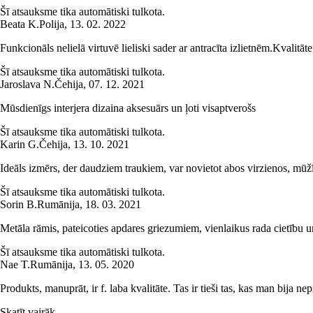
Šī atsauksme tika automātiski tulkota.
Beata K.
Polija
,
13. 02. 2022
Funkcionāls nelielā virtuvē lieliski sader ar antracīta izlietnēm.Kvalitāte 
Šī atsauksme tika automātiski tulkota.
Jaroslava N.
Čehija
,
07. 12. 2021
Mūsdienīgs interjera dizaina aksesuārs un ļoti visaptverošs
Šī atsauksme tika automātiski tulkota.
Karin G.
Čehija
,
13. 10. 2021
Ideāls izmērs, der daudziem traukiem, var novietot abos virzienos, mūžī
Šī atsauksme tika automātiski tulkota.
Sorin B.
Rumānija
,
18. 03. 2021
Metāla rāmis, pateicoties apdares griezumiem, vienlaikus rada cietību
Šī atsauksme tika automātiski tulkota.
Nae T.
Rumānija
,
13. 05. 2020
Produkts, manuprāt, ir f. laba kvalitāte. Tas ir tieši tas, kas man bija nep
Skatīt vairāk