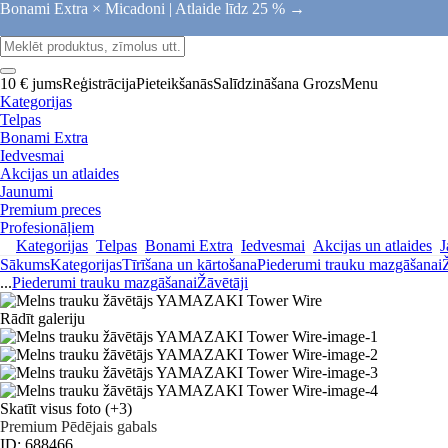
Bonami Extra × Micadoni |
Atlaide līdz 25 % →
10 € jums
Reģistrācija
Pieteikšanās
Salīdzināšana
Grozs
Menu
Kategorijas
Telpas
Bonami Extra
Iedvesmai
Akcijas un atlaides
Jaunumi
Premium preces
Profesionāļiem
Kategorijas
Telpas
Bonami Extra
Iedvesmai
Akcijas un atlaides
J
Sākums
Kategorijas
Tīrīšana un kārtošana
Piederumi trauku mazgāšanai
...
Piederumi trauku mazgāšanai
Žāvētāji
Rādīt galeriju
Skatīt visus foto
(+3)
Premium
Pēdējais gabals
ID: 688466