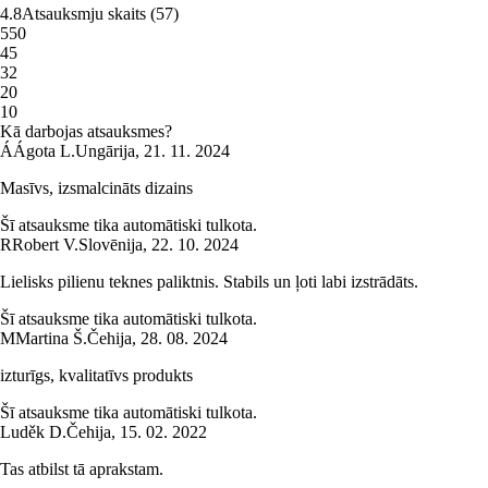
4.8
Atsauksmju skaits
(
57
)
5
50
4
5
3
2
2
0
1
0
Kā darbojas atsauksmes?
Á
Ágota L.
Ungārija
,
21. 11. 2024
Masīvs, izsmalcināts dizains
Šī atsauksme tika automātiski tulkota.
R
Robert V.
Slovēnija
,
22. 10. 2024
Lielisks pilienu teknes paliktnis. Stabils un ļoti labi izstrādāts.
Šī atsauksme tika automātiski tulkota.
M
Martina Š.
Čehija
,
28. 08. 2024
izturīgs, kvalitatīvs produkts
Šī atsauksme tika automātiski tulkota.
Luděk D.
Čehija
,
15. 02. 2022
Tas atbilst tā aprakstam.