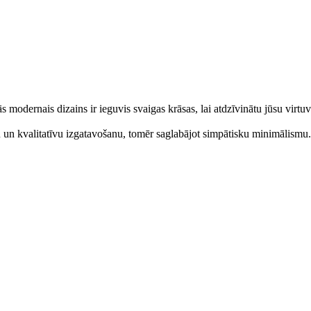
s modernais dizains ir ieguvis svaigas krāsas, lai atdzīvinātu jūsu virtuv
u un kvalitatīvu izgatavošanu, tomēr saglabājot simpātisku minimālismu.