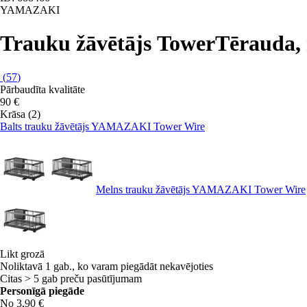
YAMAZAKI
Trauku žāvētājs Tower
Tērauda,
(
57
)
Pārbaudīta kvalitāte
90 €
Krāsa (2)
Balts trauku žāvētājs YAMAZAKI Tower Wire
Melns trauku žāvētājs YAMAZAKI Tower Wire
Likt grozā
Noliktavā 1 gab., ko varam piegādāt nekavējoties
Citas > 5 gab preču pasūtījumam
Personīgā piegāde
No 3,90 €