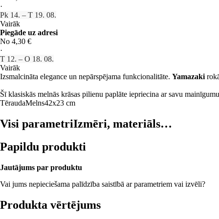
·
Pk 14. – T 19. 08.
Vairāk
Piegāde uz adresi
No 4,30 €
·
T 12. – O 18. 08.
Vairāk
Izsmalcināta elegance un nepārspējama funkcionalitāte.
Yamazaki
rokā
Šī klasiskās melnās krāsas pilienu paplāte iepriecina ar savu mainīgum
Tērauda
Melns
42x23 cm
Visi parametri
Izmēri, materiāls…
Papildu produkti
Jautājums par produktu
Vai jums nepieciešama palīdzība saistībā ar parametriem vai izvēli?
Produkta vērtējums