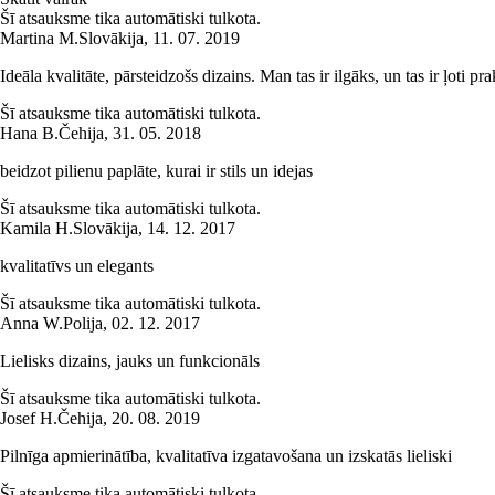
Šī atsauksme tika automātiski tulkota.
Martina M.
Slovākija
,
11. 07. 2019
Ideāla kvalitāte, pārsteidzošs dizains. Man tas ir ilgāks, un tas ir ļoti pra
Šī atsauksme tika automātiski tulkota.
Hana B.
Čehija
,
31. 05. 2018
beidzot pilienu paplāte, kurai ir stils un idejas
Šī atsauksme tika automātiski tulkota.
Kamila H.
Slovākija
,
14. 12. 2017
kvalitatīvs un elegants
Šī atsauksme tika automātiski tulkota.
Anna W.
Polija
,
02. 12. 2017
Lielisks dizains, jauks un funkcionāls
Šī atsauksme tika automātiski tulkota.
Josef H.
Čehija
,
20. 08. 2019
Pilnīga apmierinātība, kvalitatīva izgatavošana un izskatās lieliski
Šī atsauksme tika automātiski tulkota.